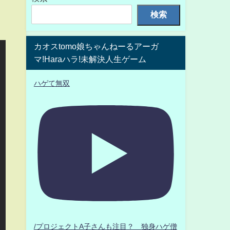
検索
カオスtomo娘ちゃんねーるアーガ
マ!Haraハラ!未解決人生ゲーム
ハゲて無双
/プロジェクトA子さんも注目？ 独身ハゲ僧