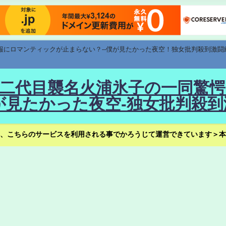
速報にロマンティックが止まらない？--僕が見たかった夜空！独女批判殺到激闘
！--二代目襲名火浦氷子の一同
見たかった夜空-独女批判殺到
、こちらのサービスを利用される事でかろうじて運営できています＞本