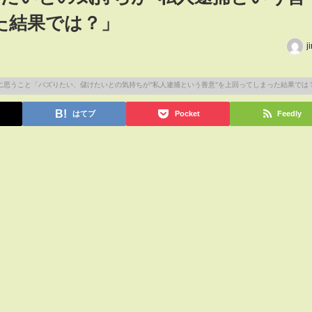
た結果では？」
j
はてブ
Pocket
Feedly