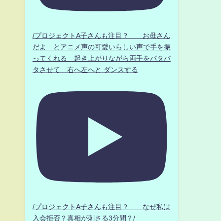
/プロジェクトA子さんも注目？ お母さん
だよ とアニメ声の可愛いらしい声で手を振
ってくれる 起き上がりながら両手をパタパ
タさせて 右へ左へと ダンスする
/プロジェクトA子さんも注目？ なぜ私は
入会拒否？真相が刺さる3分間？/