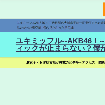
ユキミッフルAKB46！-二代目襲名火浦氷子の一同驚愕まとめ
見たかった夜空編--僕の見たかった星空編-
ユキミッフル--AKB46
ィックが止まらない？僕が
腐女子＜お客様皆様が掲載の記事等へアクセス、閲覧