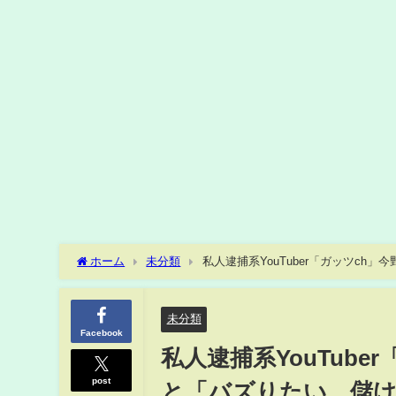
ホーム
未分類
私人逮捕系YouTuber「ガッツc
意"を上回ってしまった結果では？」
未分類
Facebook
私人逮捕系YouTub
post
と「バズりたい、儲け