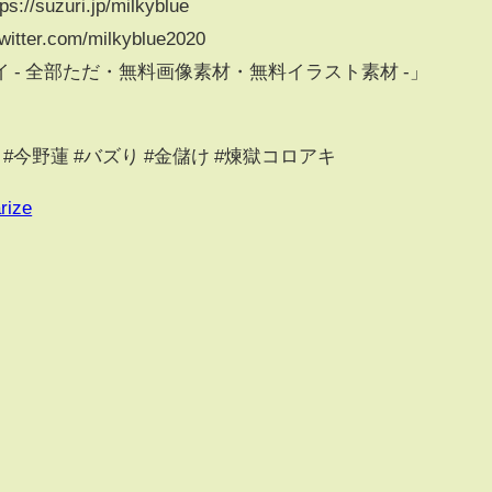
uzuri.jp/milkyblue
er.com/milkyblue2020
 - 全部ただ・無料画像素材・無料イラスト素材 -」
ch #今野蓮 #バズり #金儲け #煉獄コロアキ
rize