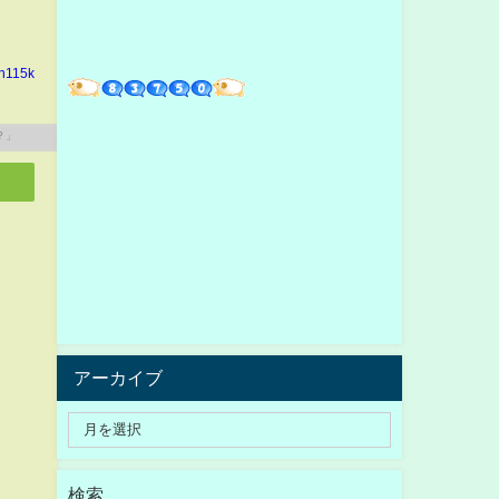
in115k
アーカイブ
検索