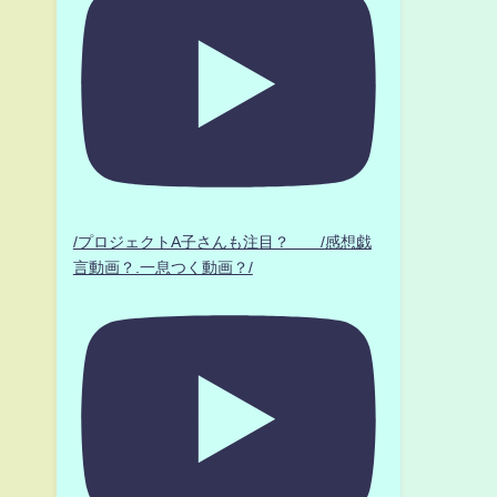
/プロジェクトA子さんも注目？ /感想戯
言動画？.一息つく動画？/