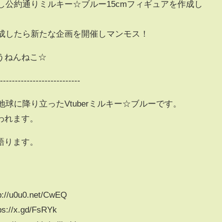
成し公約通りミルキー☆ブルー15cmフィギュアを作成し
達成したら新たな企画を開催しマンモス！
うねんねこ☆
----------------------------
地球に降り立ったVtuberミルキー☆ブルーです。
われます。
語ります。
0u0.net/CwEQ
x.gd/FsRYk