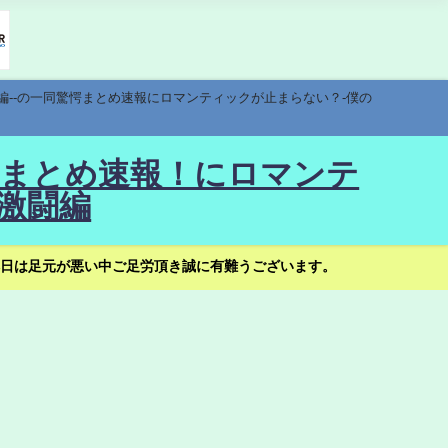
編--の一同驚愕まとめ速報にロマンティックが止まらない？-僕の
驚愕まとめ速報！にロマンテ
激闘編
日は足元が悪い中ご足労頂き誠に有難うございます。