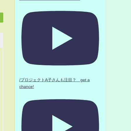
/プロジェクトA子さんも注目？ get a
chance!