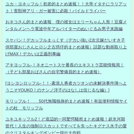
ユカ・ヨネッフル！初老的まとめ速報！！大帝イタチにラリアッ
ト！害獣神アリ・ガー被害に必殺！パイルドライバー
おネコさん的まとめ速報 僕の彼女はエリーちゃん人形！豆腐メ
ンタルメンヘラ電波中年アルバイターのぬいぐるみ男子末路編
スケバン！デカッフルまっくす（デカい強い2次元嫁だいすき子
供部屋おじさんヒロシ之古惑仔的まとめ速報）話題な動画取り上
げMAX！デカいは正義刑事編
アキヨッフル-！ネオニートスケ番長のエキストラ芸能情報局！
（子ども部屋おばさんの自宅警備員的まとめ速報）
[ヨシヨシロッフル-！！-素浪人勇者カツオンの未解決事件簿へよ
うこそYOUKO！のナンノ洋子のはなしは信じるな編）]
モリッフル！ 50代無職独身的まとめ速報！有益便利情報サイ
トの杜 モリッフル
ユキユキッフル2！ど底辺的一同驚愕騒然まとめ速報！超氷河期
世代！人生の強制ロスカットですべてを失ったキグナス氷子の愛
のクリスタルキングボンビー脱出大作戦