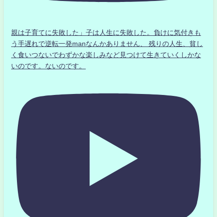
親は子育てに失敗した」子は人生に失敗した。負けに気付きも
う手遅れで逆転一発manなんかありません、 残りの人生、貧し
く食いつないでわずかな楽しみなど見つけて生きていくしかな
いのです。ないのです。