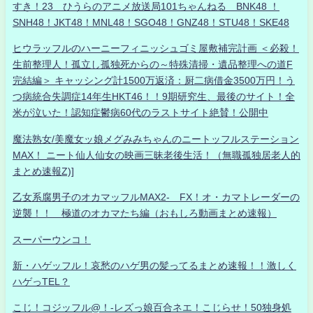
すき！23 ひうらのアニメ放送局101ちゃんねる BNK48 ！
SNH48！JKT48！MNL48！SGO48！GNZ48！STU48！SKE48
ヒウラッフルのハーニーフィニッシュゴミ屋敷補完計画 ＜必殺！
生前整理人！孤立し孤独死からの～特殊清掃・遺品整理への道F
完結編＞ キャッシング計1500万返済：厨二病借金3500万円！う
つ病統合失調症14年生HKT46！！9期研究生、最後のサイト！全
米が泣いた！認知症鬱病60代のラストサイト絶賛！公開中
魔法熟女/美魔女ッ娘メグみみちゃんのニートッフルステーション
MAX！ ニート仙人仙女の映画三昧老後生活！（無職孤独居老人的
まとめ速報Z)]
乙女系腐男子のオカマッフルMAX2- FX！オ・カマトレーダーの
逆襲！！ 極道のオカマたち編（おもしろ動画まとめ速報）
スーパーウンコ！
新・ハゲッフル！哀愁のハゲ男の髪ってるまとめ速報！！激しく
ハゲっTEL？
こじ！コジッフル@！-レズっ娘百合ネエ！こじらせ！50独身処