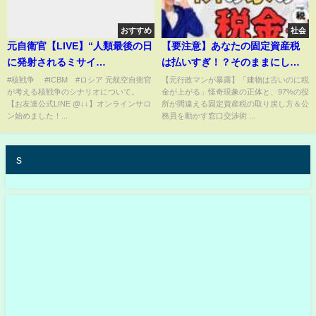
おすすめ
社会
元自衛官【LIVE】“人類最後の日
【要注意】あなたの固定資産税
に発射されるミサイ
は払いすぎ！？そのままにして
ル”「ICBM」核戦争のシナリ
いると生涯で100万円以上大損す
#核戦争 #ICBM #ロシア 元航空自衛官
【元行政マンが暴露】「建物は古いのに税
が考える核戦争のシナリオについて。
金が上がる」怪奇現象の正体と、97%の役
オ。世界大戦はこうやって始ま
るかもしれない役所の闇の理由
【お友達公式LINE @↓↓】オンラインサロ
所が間違える固定資産税の取り戻し方＆公
ります。
と高い税金を安くする対策を解
ン始めました！...
務員を動かす窓口交渉術 ...
説！
s