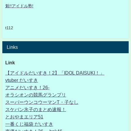
魁!!アイドル塾!
t112
Links
Link
【アイドルだいすき！2】「IDOL DAISUKI！」
vtuber だいすき
アニメだいすき！26-
オラシオンの競馬グランプリ
スーパーウンコウーマンT・子なし
スケバン氷子のまとめ速報！
とおやまエリア51
一番くじ福袋 だいすき