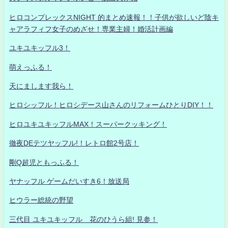
ヒロコンプレックスNIGHT 的まとめ速報！！子供が欲しいど陰キ
ャアラフィフ女子のめざせ！専業主婦！婚活計画編
ユキユキッフル3！
萌えっふる！
天にまします我ら！
ヒロシッフル！ヒロシデース山さんのリフォームひとりDIY！！
ヒロユキユキッフルMAX！スーパークッキング！
徹夜DEテツヤッフル!！レトロ館2号店！
剛Q超児ともっふる！
ヤナッフル ゲームだいすき6！放送局
ヒウラー総統の野望
三代目 ユキユキッフル 花のひうら組! 見参！