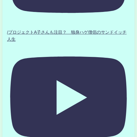
/プロジェクトA子さんも注目？ 独身ハゲ僧侶のサンドイッチ
人生