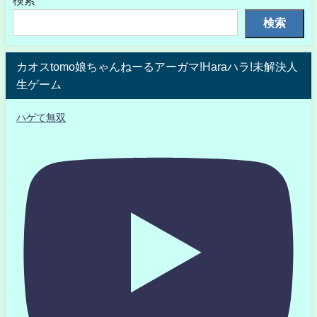
検索
カオスtomo娘ちゃんねーるアーガマ!Haraハラ!未解決人
生ゲーム
ハゲて無双