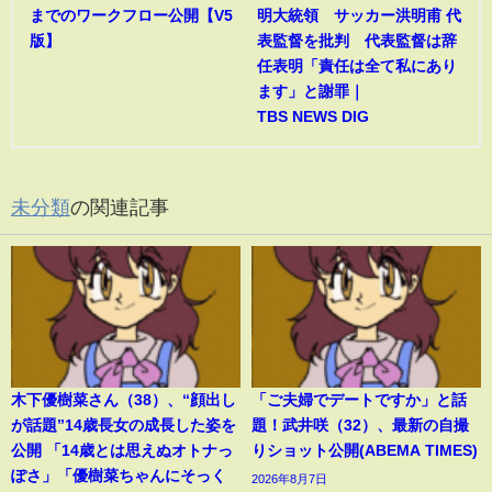
までのワークフロー公開【V5
明大統領 サッカー洪明甫 代
版】
表監督を批判 代表監督は辞
任表明「責任は全て私にあり
ます」と謝罪｜
TBS NEWS DIG
未分類
の関連記事
木下優樹菜さん（38）、“顔出し
「ご夫婦でデートですか」と話
が話題”14歳長女の成長した姿を
題！武井咲（32）、最新の自撮
公開 「14歳とは思えぬオトナっ
りショット公開(ABEMA TIMES)
ぽさ」「優樹菜ちゃんにそっく
2026年8月7日