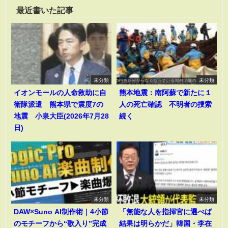
最近書いた記事
未分類
未分類
イオンモールの人命救助に自
熊本地震：南阿蘇で新たに１
衛隊派遣 熊本県で震度7の
人の死亡確認 不明者の捜索
地震 小泉大臣(2026年7月28
続く
日)
未分類
未分類
DAW×Suno AI制作術｜4小節
「無能な人を指揮官に選べば
のモチーフから“歌入り”完成
結果は明らかだ」韓国・李在