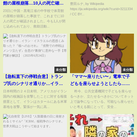
館の屋根崩落…10人の死亡確認
豊田ルナ, by Wikipedia
https://ja.wikipedia.org/wiki?curid=3211334
1人閉じ込めで救助活動続く
23日に中国・黒竜江省の中学校で体育館
/ CC BY...
の屋根が崩落した事故で、これまでに10
人の死亡が確認されました。今も1人が閉
じ込められており、救助活動...
未分類
未分類
【急転直下の停戦合意】トラン
「ママ〜座りたい〜」電車で子
プ氏のシナリオ通りか…イラ
どもを座らせようとしたら…近
ン・イスラエルの思惑くみ取っ
くにいた男性が“まさかの反
日本時間の２４日未明、アメリカがイラン
昨今、公共交通機関で子どもを座らせ
国内の核施設を攻撃したことに対する報復
るべきか、立たせるべきかについてネット
た？『核へのおそれ』『劣勢で
応”(ABEMA TIMES)
措置として、イランはカタールにある米軍
上で論争になっている。可能なら座らせた
の停戦はメンツ立たず』合意
基地を攻撃。緊張が一気に高...
いと考える親にとって、安全...
の“裏側”に意外な一手【専門家
が解説】（2025年6月24日）