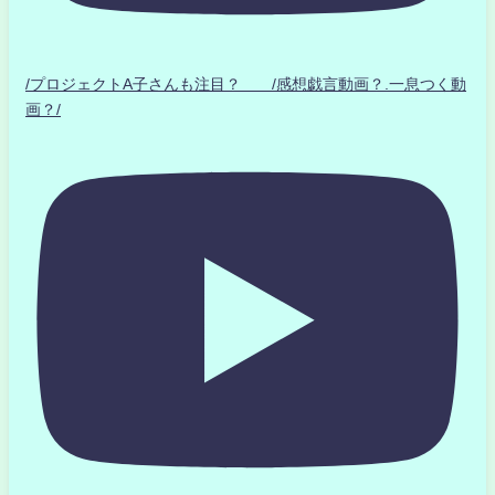
/プロジェクトA子さんも注目？ /感想戯言動画？.一息つく動
画？/