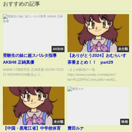
おすすめの記事
AKB48
未分類
受験生の妹に超スパルタ指導
【ありがとう2024】おむらいす
AKB48 正鋳真優
茶番まとめ！！ part29
AKB48 17期研究生 正鋳真優 2023年7月22
↓まとめ動画の一覧
日 SHOWROOM配信より...
https://www.youtube.com/playlist?
list=PLQ2RPuCzInrLpnbU-dwAQ...
未分類
映画
【中国・黒竜江省】中学校体育
豊田ルナ