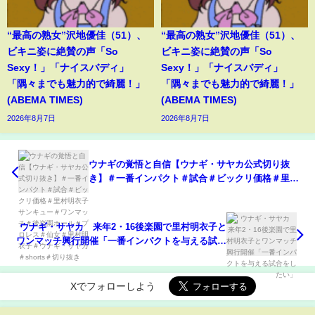
“最高の熟女”沢地優佳（51）、
“最高の熟女”沢地優佳（51）、
ビキニ姿に絶賛の声「So
ビキニ姿に絶賛の声「So
Sexy！」「ナイスバディ」
Sexy！」「ナイスバディ」
「隅々までも魅力的で綺麗！」
「隅々までも魅力的で綺麗！」
(ABEMA TIMES)
(ABEMA TIMES)
2026年8月7日
2026年8月7日
ウナギの覚悟と自信【ウナギ・サヤカ公式切り抜
き】＃一番インパクト＃試合＃ビックリ価格＃里村
明衣子サンキュー＃ワンマッチ＃後楽園ホール＃プ
ロレス＃仙女＃里村明衣子＃ウナギ・サヤカ＃
shorts＃切り抜き
ウナギ・サヤカ 来年2・16後楽園で里村明衣子と
ワンマッチ興行開催「一番インパクトを与える試合
をしたい」
Xでフォローしよう