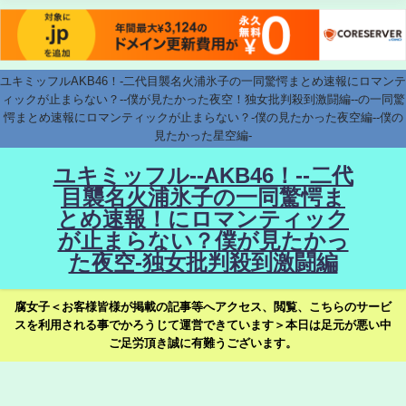
ユキミッフルAKB46！-二代目襲名火浦氷子の一同驚愕まとめ速報にロマンテ
ィックが止まらない？--僕が見たかった夜空！独女批判殺到激闘編--の一同驚
愕まとめ速報にロマンティックが止まらない？-僕の見たかった夜空編--僕の
見たかった星空編-
ユキミッフル--AKB46！--二代
目襲名火浦氷子の一同驚愕ま
とめ速報！にロマンティック
が止まらない？僕が見たかっ
た夜空-独女批判殺到激闘編
腐女子＜お客様皆様が掲載の記事等へアクセス、閲覧、こちらのサービ
スを利用される事でかろうじて運営できています＞本日は足元が悪い中
ご足労頂き誠に有難うございます。