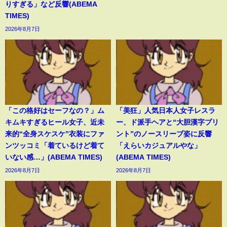
りすぎる」など反響(ABEMA
TIMES)
2026年8月7日
「この格好はセーフなの？」ム
「美狂」人気日本人女子レスラ
キムキすぎるヒール女子、近未
ー、ド派手ヘアと“大胆漢字プリ
来的“全身スケスケ”衣装にファ
ント”のノースリーブ姿に反響
ンツッコミ「着ているけど着て
「えらいカジュアルやな」
いない感…」(ABEMA TIMES)
(ABEMA TIMES)
2026年8月7日
2026年8月7日