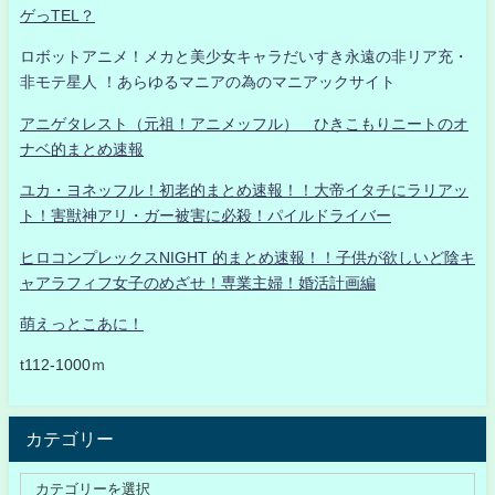
ゲっTEL？
ロボットアニメ！メカと美少女キャラだいすき永遠の非リア充・
非モテ星人 ！あらゆるマニアの為のマニアックサイト
アニゲタレスト（元祖！アニメッフル） ひきこもりニートのオ
ナベ的まとめ速報
ユカ・ヨネッフル！初老的まとめ速報！！大帝イタチにラリアッ
ト！害獣神アリ・ガー被害に必殺！パイルドライバー
ヒロコンプレックスNIGHT 的まとめ速報！！子供が欲しいど陰キ
ャアラフィフ女子のめざせ！専業主婦！婚活計画編
萌えっとこあに！
t112-1000ｍ
カテゴリー