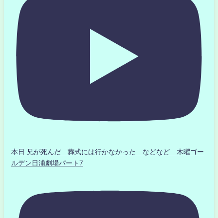
本日 兄が死んだ 葬式には行かなかった などなど 木曜ゴー
ルデン日浦劇場パート7