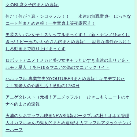
女のBL腐女子的まとめ速報-
何だ！何が？真・シロッフル！！ 永遠の無職童貞- ぼっちな
ニート的まとめ速報！一生童貞上等夜露死苦！
男装スケバン女子！スケッフルまっくす！（新・ナンノひゃくし
きっ!！ビー玉のおいぬさん的まとめ速報） 話題な事件からおも
しろ動画まで取り上げまっくす
ロボットアニメ！メカと美少女キャラだいすき永遠の非リア充・
非モテ星人 ！あらゆるマニアの為のマニアックサイト
ハルッフル-専業主夫的YOUTUBERまとめ速報！キモデブおた
く！初老人の介護生活！激動の1750日
アニゲタレスト（元祖！アニメッフル） ひきこもりニートのオ
ナベ的まとめ速報
火浦のシネマッフル映画NEWS情報ポータブルの杜！オネエ管理
人オカマちゃんの鬼女的まとめ速報!オカマッフルアタックナンバ
ーハーフ