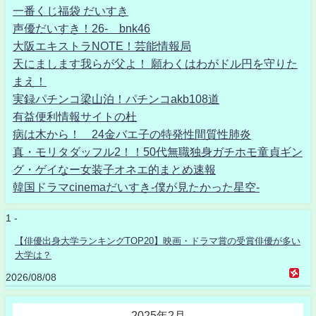
一番くじ福袋 だいすき
声優だいすき！26- bnk46
大阪エキストラNOTE！芸能情報局
天にまします我らが父よ！ 願わくはわがドル円を守りた
まえ！
実録パチンコ梁山泊！パチンコakb108道
有益便利情報サイトの杜
病は木から！ 24金バエ子の特発性間質性肺炎
真・モリタダッフル2！！50代無職独身ガチホモ童貞ギン
グ・ゲイなー女装子オネエ的まとめ速報
韓国ドラマcinemaだいすき-僕が見たかった星空-
1 -
【俳優出身大学ランキングTOP20】映画・ドラマ賞の受賞俳優が多い
大学は？
2026/08/08
2025年2月