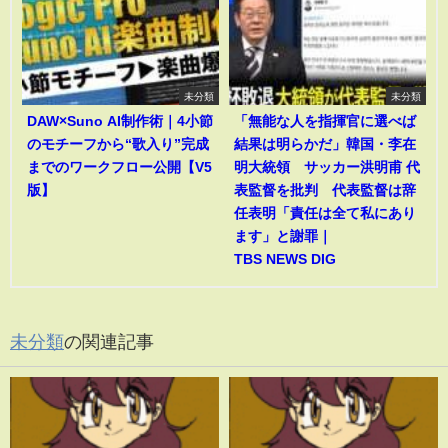
未分類
未分類
DAW×Suno AI制作術｜4小節
「無能な人を指揮官に選べば
のモチーフから“歌入り”完成
結果は明らかだ」韓国・李在
までのワークフロー公開【V5
明大統領 サッカー洪明甫 代
版】
表監督を批判 代表監督は辞
任表明「責任は全て私にあり
ます」と謝罪｜
TBS NEWS DIG
未分類
の関連記事