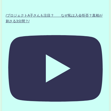
/プロジェクトA子さんも注目？ なぜ私は入会拒否？真相が
刺さる3分間？/