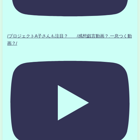
/プロジェクトA子さんも注目？ /感想戯言動画？.一息つく動
画？/