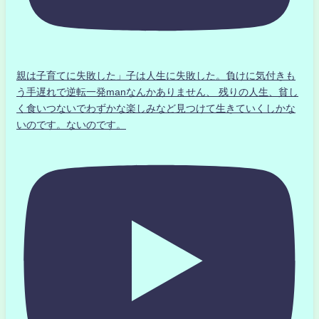
親は子育てに失敗した」子は人生に失敗した。負けに気付きも
う手遅れで逆転一発manなんかありません、 残りの人生、貧し
く食いつないでわずかな楽しみなど見つけて生きていくしかな
いのです。ないのです。