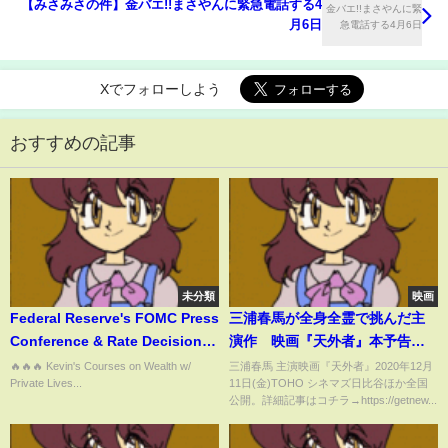
【みさみさの件】金バエ!!まさやんに緊急電話する4
月6日
Xでフォローしよう
おすすめの記事
未分類
映画
Federal Reserve's FOMC Press
三浦春馬が全身全霊で挑んだ主
Conference & Rate Decision
演作 映画『天外者』本予告
[Live].
時代を超え、志は未来に生き続
🔥🔥🔥 Kevin's Courses on Wealth w/
三浦春馬 主演映画『天外者』2020年12月
Private Lives...
11日(金)TOHO シネマズ日比谷ほか全国
ける――
公開。詳細記事はコチラ→https://getnew...