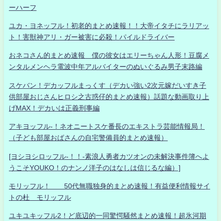
ーハーフ
ユカ・ヨネッフル！初老的まとめ速報！！大帝イタチにラリアッ
ト！害獣神アリ・ガー被害に必殺！パイルドライバー
おネコさん的まとめ速報 僕の彼女はエリーちゃん人形！豆腐メ
ンタルメンヘラ電波中年アルバイターのぬいぐるみ男子末路編
スケバン！デカッフルまっくす（デカい強い2次元嫁だいすき子
供部屋おじさんヒロシ之古惑仔的まとめ速報）話題な動画取り上
げMAX！デカいは正義刑事編
アキヨッフル-！ネオニートスケ番長のエキストラ芸能情報局！
（子ども部屋おばさんの自宅警備員的まとめ速報）
[ヨシヨシロッフル-！！-素浪人勇者カツオンの未解決事件簿へよ
うこそYOUKO！のナンノ洋子のはなしは信じるな編）]
モリッフル！ 50代無職独身的まとめ速報！有益便利情報サイ
トの杜 モリッフル
ユキユキッフル2！ど底辺的一同驚愕騒然まとめ速報！超氷河期