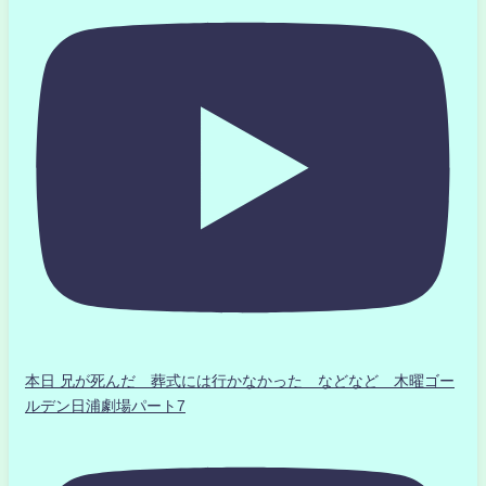
本日 兄が死んだ 葬式には行かなかった などなど 木曜ゴー
ルデン日浦劇場パート7