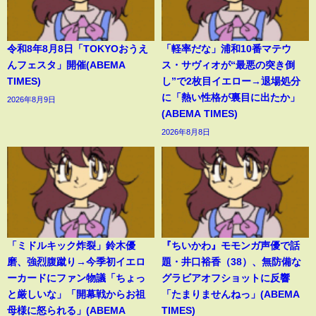
令和8年8月8日「TOKYOおうえ
「軽率だな」浦和10番マテウ
んフェスタ」開催(ABEMA
ス・サヴィオが“最悪の突き倒
TIMES)
し”で2枚目イエロー→退場処分
に「熱い性格が裏目に出たか」
2026年8月9日
(ABEMA TIMES)
2026年8月8日
「ミドルキック炸裂」鈴木優
『ちいかわ』モモンガ声優で話
磨、強烈腹蹴り→今季初イエロ
題・井口裕香（38）、無防備な
ーカードにファン物議「ちょっ
グラビアオフショットに反響
と厳しいな」「開幕戦からお祖
「たまりませんねっ」(ABEMA
母様に怒られる」(ABEMA
TIMES)