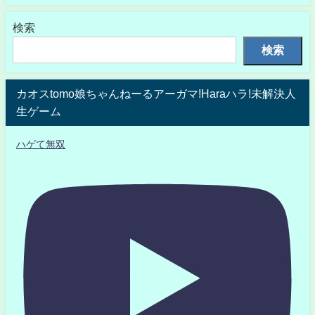
検索
検索
カオスtomo娘ちゃんねーるアーガマ!Haraハラ!未解決人
生ゲーム
ハゲて無双