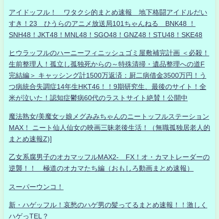
アイドッフル！ ワタクシ的まとめ速報 地下格闘アイドルだい
すき！23 ひうらのアニメ放送局101ちゃんねる BNK48 ！
SNH48！JKT48！MNL48！SGO48！GNZ48！STU48！SKE48
ヒウラッフルのハーニーフィニッシュゴミ屋敷補完計画 ＜必殺！
生前整理人！孤立し孤独死からの～特殊清掃・遺品整理への道F
完結編＞ キャッシング計1500万返済：厨二病借金3500万円！う
つ病統合失調症14年生HKT46！！9期研究生、最後のサイト！全
米が泣いた！認知症鬱病60代のラストサイト絶賛！公開中
魔法熟女/美魔女ッ娘メグみみちゃんのニートッフルステーション
MAX！ ニート仙人仙女の映画三昧老後生活！（無職孤独居老人的
まとめ速報Z)]
乙女系腐男子のオカマッフルMAX2- FX！オ・カマトレーダーの
逆襲！！ 極道のオカマたち編（おもしろ動画まとめ速報）
スーパーウンコ！
新・ハゲッフル！哀愁のハゲ男の髪ってるまとめ速報！！激しく
ハゲっTEL？