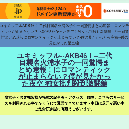
ユキミッフルAKB46！-二代目襲名火浦氷子の一同驚愕まとめ速報にロマンテ
ィックが止まらない？--僕が見たかった夜空！独女批判殺到激闘編--の一同驚
愕まとめ速報にロマンティックが止まらない？-僕の見たかった夜空編--僕の
見たかった星空編-
ユキミッフル--AKB46！--二代
目襲名火浦氷子の一同驚愕ま
とめ速報！にロマンティック
が止まらない？僕が見たかっ
た夜空-独女批判殺到激闘編
腐女子＜お客様皆様が掲載の記事等へアクセス、閲覧、こちらのサービ
スを利用される事でかろうじて運営できています＞本日は足元が悪い中
ご足労頂き誠に有難うございます。