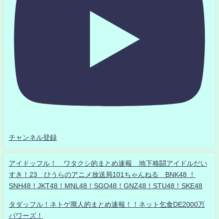
チャンネル登録
アイドッフル！ ワタクシ的まとめ速報 地下格闘アイドルだい
すき！23 ひうらのアニメ放送局101ちゃんねる BNK48 ！
SNH48！JKT48！MNL48！SGO48！GNZ48！STU48！SKE48
タダッフル！ネトゲ廃人的まとめ速報！！ネット乞食DE2000万
パワーズ！