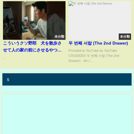
都市伝説 #心霊映像 #閲覧注意 #
衝撃映像 #禁断映像 #秋葉原 #防
犯カメラ #女子高生 #怖い
未分類
未分類
こういうクソ野郎 犬を散歩さ
두 번째 서랍 (The 2nd Drawer)
せて人の家の前にさせるやつい
Provided to YouTube by YouTube
CSV2DDEX 두 번째 서랍 (The 2nd
るんだよね 20年 悔しい思い
...
Drawer) · 써니 ...
警察 役所も動かないよ 海外で
もあるんだろう 実話
s