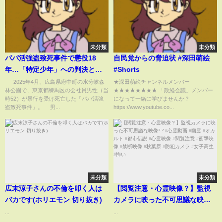
未分類
未分類
パパ活強盗致死事件で懲役18
自民党からの脅迫状 #深田萌絵
年…「特定少年」への判決とし
#Shorts
て妥当？ 弁護士が見解(ABEMA
2025年4月、広島県府中町の水分峡森
★深田萌絵チャンネルメンバー
林公園で、東京都練馬区の会社員男性（当
★★★★★★★★ 「政経会議」メンバー
TIMES)
時52）が暴行を受け死亡した「パパ活強
になって一緒に学びませんか？
盗致死事件」。 男...
https://www.youtube.co...
未分類
未分類
広末涼子さんの不倫を叩く人は
【閲覧注意・心霊映像？】監視
バカです(ホリエモン 切り抜き)
カメラに映った不可思議な映像?
? #心霊動画 #幽霊 #オカルト #
...
...