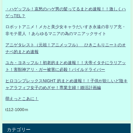
・ハゲッフル！哀愁のハゲ男の髪ってるまとめ速報！！激しくハ
ゲっTEL？
ロボットアニメ！メカと美少女キャラだいすき永遠の非リア充・
非モテ星人 ！あらゆるマニアの為のマニアックサイト
アニゲタレスト（元祖！アニメッフル） ひきこもりニートのオ
ナベ的まとめ速報
ユカ・ヨネッフル！初老的まとめ速報！！大帝イタチにラリアッ
ト！害獣神アリ・ガー被害に必殺！パイルドライバー
ヒロコンプレックスNIGHT 的まとめ速報！！子供が欲しいど陰キ
ャアラフィフ女子のめざせ！専業主婦！婚活計画編
萌えっとこあに！
t112-1000ｍ
カテゴリー