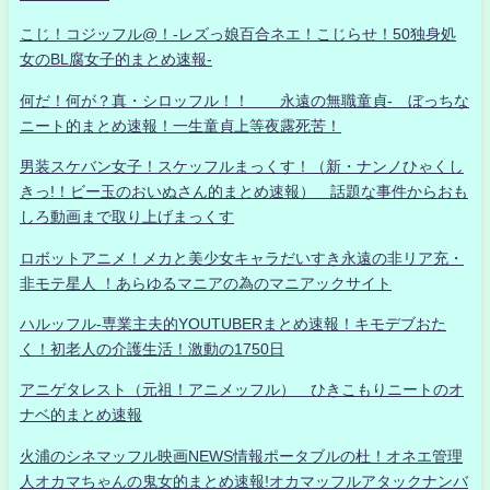
こじ！コジッフル@！-レズっ娘百合ネエ！こじらせ！50独身処
女のBL腐女子的まとめ速報-
何だ！何が？真・シロッフル！！ 永遠の無職童貞- ぼっちな
ニート的まとめ速報！一生童貞上等夜露死苦！
男装スケバン女子！スケッフルまっくす！（新・ナンノひゃくし
きっ!！ビー玉のおいぬさん的まとめ速報） 話題な事件からおも
しろ動画まで取り上げまっくす
ロボットアニメ！メカと美少女キャラだいすき永遠の非リア充・
非モテ星人 ！あらゆるマニアの為のマニアックサイト
ハルッフル-専業主夫的YOUTUBERまとめ速報！キモデブおた
く！初老人の介護生活！激動の1750日
アニゲタレスト（元祖！アニメッフル） ひきこもりニートのオ
ナベ的まとめ速報
火浦のシネマッフル映画NEWS情報ポータブルの杜！オネエ管理
人オカマちゃんの鬼女的まとめ速報!オカマッフルアタックナンバ