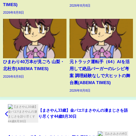
TIMES)
2026年8月8日
2026年8月8日
ひまわり40万本が見ごろ 山梨・
元トラック運転手（64）AIを活
北杜市(ABEMA TIMES)
用して絶品バーガーのレシピ考
案 調理経験なしで大ヒットの舞
2026年8月8日
台裏(ABEMA TIMES)
2026年8月8日
【まさやん33歳】金バエ!!まさやんの凄まじさを語
り尽くす44歳8月30日