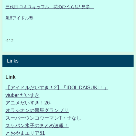
三代目 ユキユキッフル 花のひうら組! 見参！
魁!!アイドル塾!
t112
Links
Link
【アイドルだいすき！2】「IDOL DAISUKI！」
vtuber だいすき
アニメだいすき！26-
オラシオンの競馬グランプリ
スーパーウンコウーマンT・子なし
スケバン氷子のまとめ速報！
とおやまエリア51