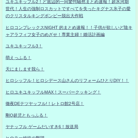
ユキユキッフル2！ど底辺的一同驚愕騒然まとめ速報！超氷河期
世代！人生の強制ロスカットですべてを失ったキグナス氷子の愛
のクリスタルキングボンビー脱出大作戦
ヒロコンプレックスNIGHT 的まとめ速報！！子供が欲しいど陰キ
ャアラフィフ女子のめざせ！専業主婦！婚活計画編
ユキユキッフル3！
萌えっふる！
天にまします我ら！
ヒロシッフル！ヒロシデース山さんのリフォームひとりDIY！！
ヒロユキユキッフルMAX！スーパークッキング！
徹夜DEテツヤッフル!！レトロ館2号店！
剛Q超児ともっふる！
ヤナッフル ゲームだいすき6！放送局