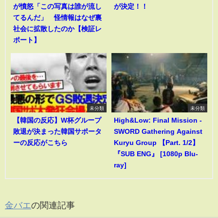
が憤怒「この写真は誰が流し
が決定！！
てるんだ」 怪情報はなぜ裏
社会に拡散したのか【検証レ
ポート】
未分類
未分類
【韓国の反応】W杯グループ
High&Low: Final Mission -
敗退が決まった韓国サポータ
SWORD Gathering Against
ーの反応がこちら
Kuryu Group 【Part. 1/2】
『SUB ENG』 [1080p Blu-
ray]
金バエ
の関連記事