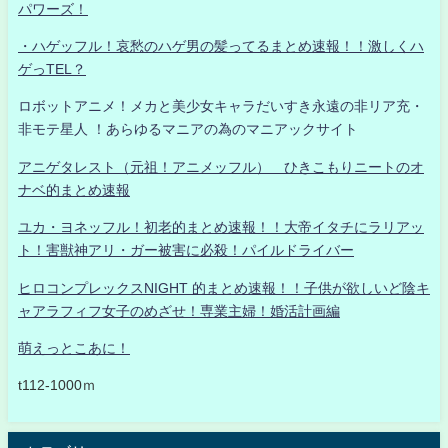
パワーズ！
・ハゲッフル！哀愁のハゲ男の髪ってるまとめ速報！！激しくハ
ゲっTEL？
ロボットアニメ！メカと美少女キャラだいすき永遠の非リア充・
非モテ星人 ！あらゆるマニアの為のマニアックサイト
アニゲタレスト（元祖！アニメッフル） ひきこもりニートのオ
ナベ的まとめ速報
ユカ・ヨネッフル！初老的まとめ速報！！大帝イタチにラリアッ
ト！害獣神アリ・ガー被害に必殺！パイルドライバー
ヒロコンプレックスNIGHT 的まとめ速報！！子供が欲しいど陰キ
ャアラフィフ女子のめざせ！専業主婦！婚活計画編
萌えっとこあに！
t112-1000ｍ