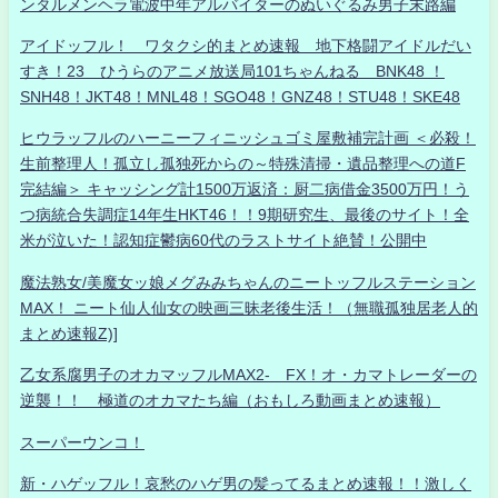
ンタルメンヘラ電波中年アルバイターのぬいぐるみ男子末路編
アイドッフル！ ワタクシ的まとめ速報 地下格闘アイドルだい
すき！23 ひうらのアニメ放送局101ちゃんねる BNK48 ！
SNH48！JKT48！MNL48！SGO48！GNZ48！STU48！SKE48
ヒウラッフルのハーニーフィニッシュゴミ屋敷補完計画 ＜必殺！
生前整理人！孤立し孤独死からの～特殊清掃・遺品整理への道F
完結編＞ キャッシング計1500万返済：厨二病借金3500万円！う
つ病統合失調症14年生HKT46！！9期研究生、最後のサイト！全
米が泣いた！認知症鬱病60代のラストサイト絶賛！公開中
魔法熟女/美魔女ッ娘メグみみちゃんのニートッフルステーション
MAX！ ニート仙人仙女の映画三昧老後生活！（無職孤独居老人的
まとめ速報Z)]
乙女系腐男子のオカマッフルMAX2- FX！オ・カマトレーダーの
逆襲！！ 極道のオカマたち編（おもしろ動画まとめ速報）
スーパーウンコ！
新・ハゲッフル！哀愁のハゲ男の髪ってるまとめ速報！！激しく