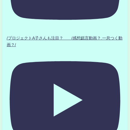
/プロジェクトA子さんも注目？ /感想戯言動画？.一息つく動
画？/