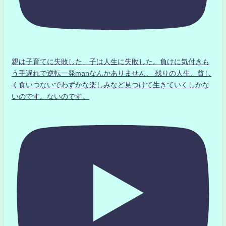
親は子育てに失敗した」子は人生に失敗した。負けに気付きも
う手遅れで逆転一発manなんかありません、 残りの人生、貧し
く食いつないでわずかな楽しみなど見つけて生きていくしかな
いのです。ないのです。