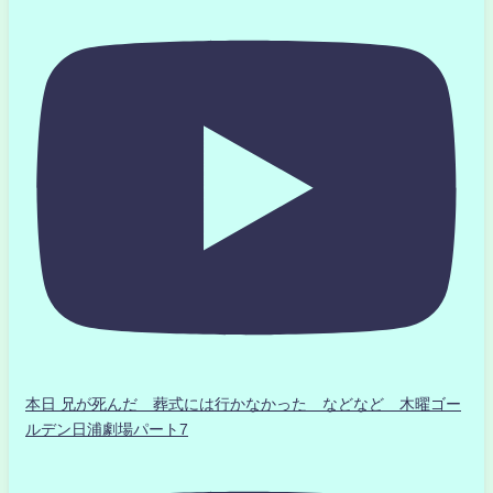
本日 兄が死んだ 葬式には行かなかった などなど 木曜ゴー
ルデン日浦劇場パート7