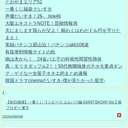
とおやまエリア51
一番くじ福袋 だいすき
声優だいすき！26- bnk46
大阪エキストラNOTE！芸能情報局
天にまします我らが父よ！ 願わくはわがドル円を守りた
まえ！
実録パチンコ梁山泊！パチンコakb108道
有益便利情報サイトの杜
病は木から！ 24金バエ子の特発性間質性肺炎
真・モリタダッフル2！！50代無職独身ガチホモ童貞ギン
グ・ゲイなー女装子オネエ的まとめ速報
韓国ドラマcinemaだいすき-僕が見たかった星空-
1 -
【初日相場】一番くじ ワンピース エルバフ編 GIANT BASH!! Vol.2 場
ブロギー 軍子
2026/08/08