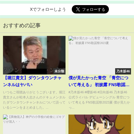
Xでフォローしよう
おすすめの記事
未分類
乃木坂46
【堀江貴文】ダウンタウンチャ
僕が見たかった青空 「青空につ
ンネルはヤバい
いて考える」 初披露 FNS歌謡祭
2023夏
いつもご視聴ありがとうございます。堀江
#乃木坂46 #櫻坂46 #日向坂46 乃木坂46
貴文さんが松本人志さんのドキュメンタル
公式ライバル デビューシングル 青空につ
たダウンタウンチャンネルについて語って
いて考える FNS歌謡祭2023夏 僕が見たか
いるシーンをまとめました。...
っ...