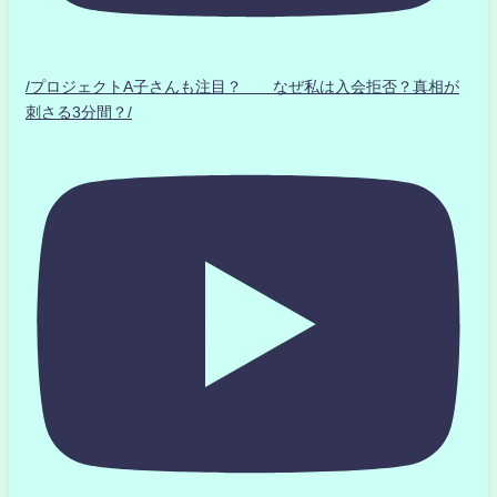
/プロジェクトA子さんも注目？ なぜ私は入会拒否？真相が
刺さる3分間？/