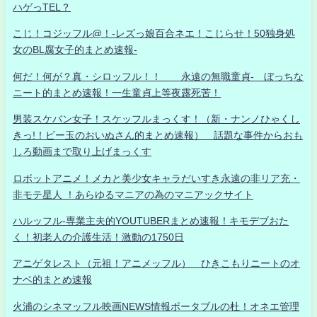
ハゲっTEL？
こじ！コジッフル@！-レズっ娘百合ネエ！こじらせ！50独身処
女のBL腐女子的まとめ速報-
何だ！何が？真・シロッフル！！ 永遠の無職童貞- ぼっちな
ニート的まとめ速報！一生童貞上等夜露死苦！
男装スケバン女子！スケッフルまっくす！（新・ナンノひゃくし
きっ!！ビー玉のおいぬさん的まとめ速報） 話題な事件からおも
しろ動画まで取り上げまっくす
ロボットアニメ！メカと美少女キャラだいすき永遠の非リア充・
非モテ星人 ！あらゆるマニアの為のマニアックサイト
ハルッフル-専業主夫的YOUTUBERまとめ速報！キモデブおた
く！初老人の介護生活！激動の1750日
アニゲタレスト（元祖！アニメッフル） ひきこもりニートのオ
ナベ的まとめ速報
火浦のシネマッフル映画NEWS情報ポータブルの杜！オネエ管理