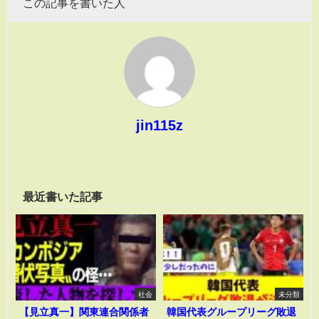
この記事を書いた人
jin115z
最近書いた記事
社会
未分類
【見立真一】関東連合関係者
韓国代表グループリーグ敗退