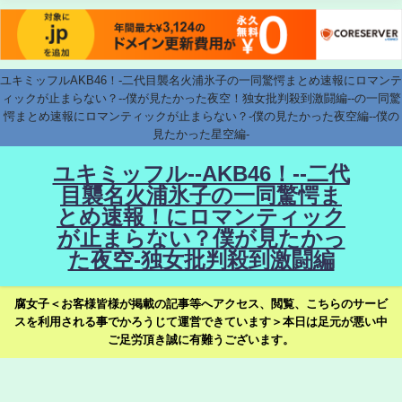
ユキミッフルAKB46！-二代目襲名火浦氷子の一同驚愕まとめ速報にロマンテ
ィックが止まらない？--僕が見たかった夜空！独女批判殺到激闘編--の一同驚
愕まとめ速報にロマンティックが止まらない？-僕の見たかった夜空編--僕の
見たかった星空編-
ユキミッフル--AKB46！--二代
目襲名火浦氷子の一同驚愕ま
とめ速報！にロマンティック
が止まらない？僕が見たかっ
た夜空-独女批判殺到激闘編
腐女子＜お客様皆様が掲載の記事等へアクセス、閲覧、こちらのサービ
スを利用される事でかろうじて運営できています＞本日は足元が悪い中
ご足労頂き誠に有難うございます。