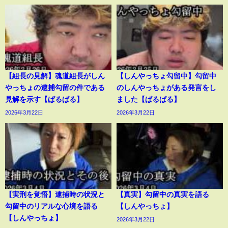
【組長の見解】魂道組長がしん
【しんやっちょ勾留中】勾留中
やっちょの逮捕勾留の件である
のしんやっちょがある発言をし
見解を示す【ぱるぱる】
ました【ぱるぱる】
2026年3月22日
2026年3月22日
【実刑を覚悟】逮捕時の状況と
【真実】勾留中の真実を語る
勾留中のリアルな心境を語る
【しんやっちょ】
【しんやっちょ】
2026年3月22日