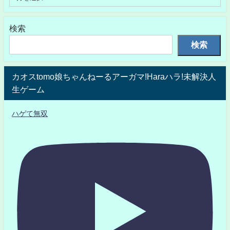
検索
検索
カオスtomo娘ちゃんねーるアーガマ!Haraハラ!未解決人
生ゲーム
ハゲて無双