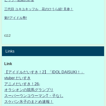
ヒウラー総統の野望
三代目 ユキユキッフル 花のひうら組! 見参！
魁!!アイドル塾!
t112
Links
Link
【アイドルだいすき！2】「IDOL DAISUKI！」
vtuber だいすき
アニメだいすき！26-
オラシオンの競馬グランプリ
スーパーウンコウーマンT・子なし
スケバン氷子のまとめ速報！