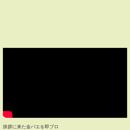
挨拶に来た金バエを即ブロ