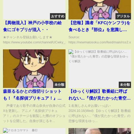
おすすめ
デジタル
【異物混入】神戸の小学校の給
【悲報】識者「KFC(ケンフラ)を
食にゴキブリが混入・・
食べるとき『部位』を意識して
ない人バカです！」
★チャンネル登録お願いします★
Source:
https://www.youtube.com/channel/UCwky_x0IpDdOjoZ4DXXjC...
https://newmatosoku.com/feed/main/rss2.xml.
未分類
未分類
森亜るるかとの指切りショット
【ゆっくり解説】歌番組に呼ば
も！『名探偵プリキュア！』声
れない...『僕が見たかった青空』
優・東山奈央のドリームステー
の悲惨な現状をゆっくり解説
声優であり歌手の東山奈央が自身の公式
1:名無しさん＠お腹いっぱい
Xを更新し、アニメ『名探偵プリキュ
2024.10.16(Wed) 【ゆっくり解説】歌番組
ジ観覧報告に「Wアルカナや」と
ア！』のステージを観覧した際のオフショ
に呼ばれない...『僕が見たかった青空』の
反響(ABEMA TIMES)
ットを公開した。自身が演じるキ...
悲惨な現状をゆっ...