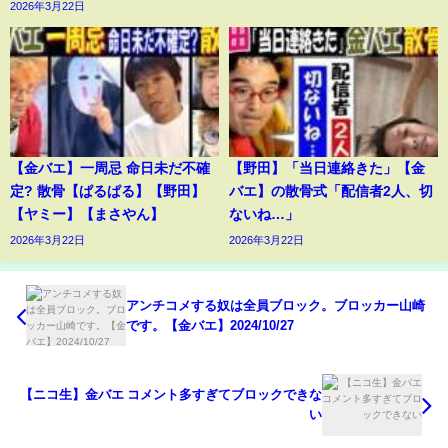
2026年3月22日
【金バエ】一周忌 命日未だ不確
【野田】「当日連絡きた」【金
定? 散骨【ぱるぱる】【野田】
バエ】の散骨式「配信者2人、切
【ヤミー】【まさやん】
ないね…」
2026年3月22日
2026年3月22日
アンチコメする奴は全員ブロック。ブロッカー山崎
です。【金バエ】2024/10/27
【ニコ生】金バエ コメント多すぎてブロックできな
い