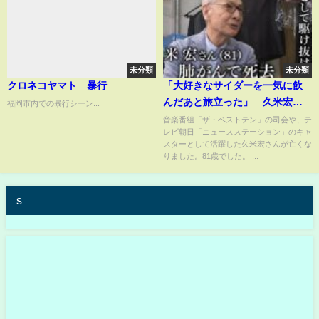
未分類
未分類
クロネコヤマト 暴行
「大好きなサイダーを一気に飲
んだあと旅立った」 久米宏さ
福岡市内での暴行シーン...
ん（81）肺がんで死去 阪神淡
音楽番組「ザ・ベストテン」の司会や、テ
レビ朝日「ニュースステーション」のキャ
路大震災から25年目 自ら足を
スターとして活躍した久米宏さんが亡くな
運び現場を取材
りました。81歳でした。 ...
s