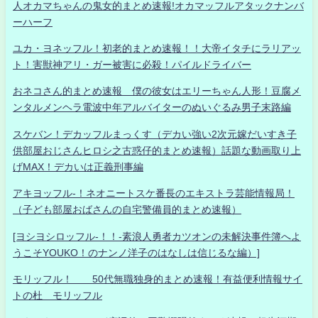
人オカマちゃんの鬼女的まとめ速報!オカマッフルアタックナンバ
ーハーフ
ユカ・ヨネッフル！初老的まとめ速報！！大帝イタチにラリアッ
ト！害獣神アリ・ガー被害に必殺！パイルドライバー
おネコさん的まとめ速報 僕の彼女はエリーちゃん人形！豆腐メ
ンタルメンヘラ電波中年アルバイターのぬいぐるみ男子末路編
スケバン！デカッフルまっくす（デカい強い2次元嫁だいすき子
供部屋おじさんヒロシ之古惑仔的まとめ速報）話題な動画取り上
げMAX！デカいは正義刑事編
アキヨッフル-！ネオニートスケ番長のエキストラ芸能情報局！
（子ども部屋おばさんの自宅警備員的まとめ速報）
[ヨシヨシロッフル-！！-素浪人勇者カツオンの未解決事件簿へよ
うこそYOUKO！のナンノ洋子のはなしは信じるな編）]
モリッフル！ 50代無職独身的まとめ速報！有益便利情報サイ
トの杜 モリッフル