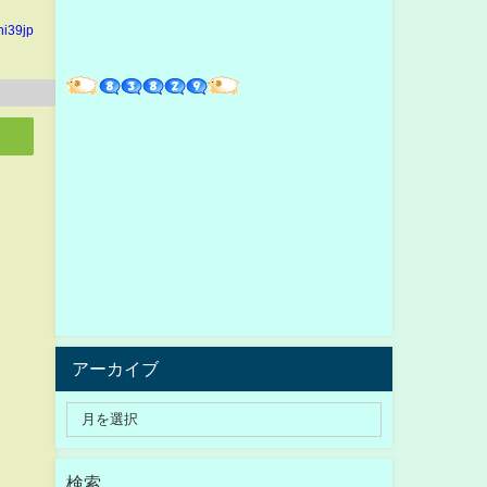
hi39jp
アーカイブ
検索