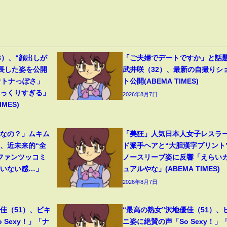
8）、“顔出しが
「ご夫婦でデートですか」と話
成長した姿を公開
武井咲（32）、最新の自撮りシ
オトナっぽさ」
ト公開(ABEMA TIMES)
そっくりすぎる」
2026年8月7日
MES)
フなの？」ムキム
「美狂」人気日本人女子レスラ
、近未来的“全
ド派手ヘアと“大胆漢字プリント
ファンツッコミ
ノースリーブ姿に反響「えらい
ていない感…」
ュアルやな」(ABEMA TIMES)
2026年8月7日
佳（51）、ビキ
“最高の熟女”沢地優佳（51）、
 Sexy！」「ナ
ニ姿に絶賛の声「So Sexy！」