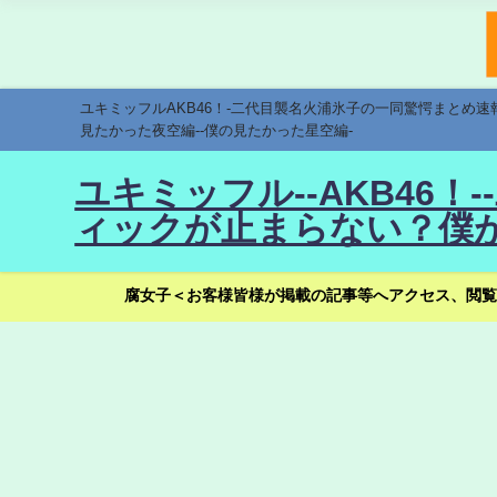
ユキミッフルAKB46！-二代目襲名火浦氷子の一同驚愕まとめ
見たかった夜空編--僕の見たかった星空編-
ユキミッフル--AKB46
ィックが止まらない？僕が
腐女子＜お客様皆様が掲載の記事等へアクセス、閲覧