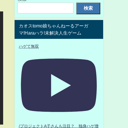
検索
カオスtomo娘ちゃんねーるアーガ
マ!Haraハラ!未解決人生ゲーム
ハゲて無双
/プロジェクトA子さんも注目？ 独身ハゲ僧