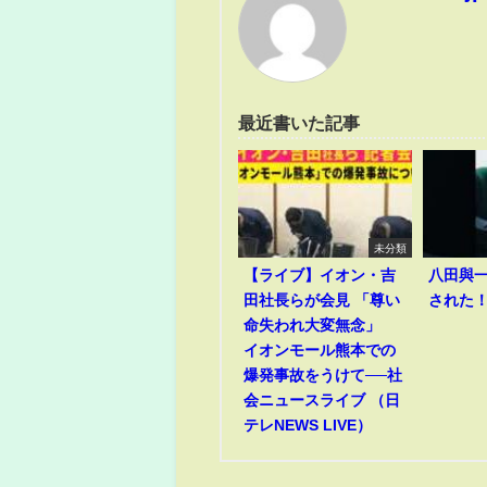
最近書いた記事
未分類
【ライブ】イオン・吉
八田與
田社長らが会見 「尊い
された
命失われ大変無念」
イオンモール熊本での
爆発事故をうけて──社
会ニュースライブ （日
テレNEWS LIVE）