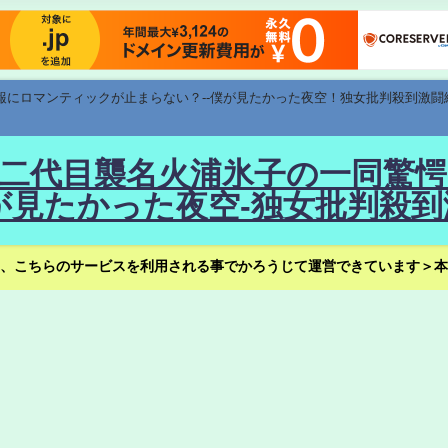
速報にロマンティックが止まらない？--僕が見たかった夜空！独女批判殺到激闘
！--二代目襲名火浦氷子の一同
見たかった夜空-独女批判殺到
、こちらのサービスを利用される事でかろうじて運営できています＞本