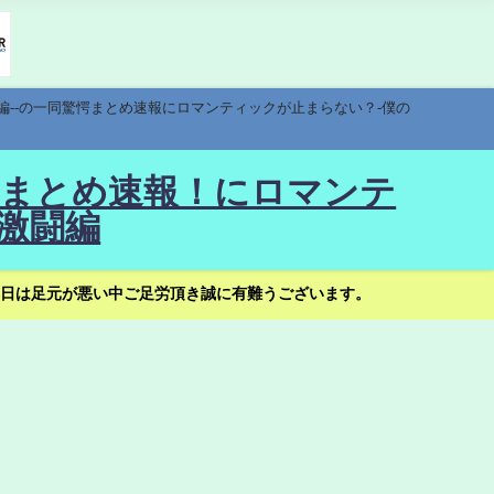
編--の一同驚愕まとめ速報にロマンティックが止まらない？-僕の
驚愕まとめ速報！にロマンテ
激闘編
日は足元が悪い中ご足労頂き誠に有難うございます。