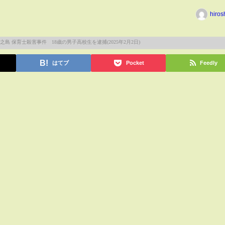
hiros
はてブ
Pocket
Feedly