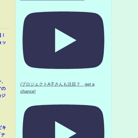
題！
ョッ
ー、
/プロジェクトA子さんも注目？ get a
”の
chance!
カジ
ビキ
「ナ