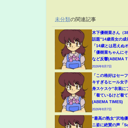
未分類
の関連記事
木下優樹菜さん（3
話題”14歳長女の
「14歳とは思えぬ
「優樹菜ちゃんに
など反響(ABEMA TI
2026年8月7日
「この格好はセー
キすぎるヒール女子
身スケスケ”衣装に
「着ているけど着
(ABEMA TIMES)
2026年8月7日
“最高の熟女”沢地優
ニ姿に絶賛の声「So