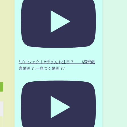
/プロジェクトA子さんも注目？ /感想戯
言動画？.一息つく動画？/