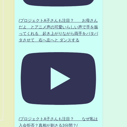
/プロジェクトA子さんも注目？ お母さん
だよ とアニメ声の可愛いらしい声で手を振
ってくれる 起き上がりながら両手をパタパ
タさせて 右へ左へと ダンスする
/プロジェクトA子さんも注目？ なぜ私は
入会拒否？真相が刺さる3分間？/