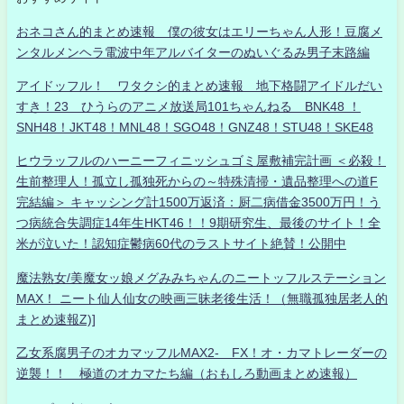
おネコさん的まとめ速報 僕の彼女はエリーちゃん人形！豆腐メ
ンタルメンヘラ電波中年アルバイターのぬいぐるみ男子末路編
アイドッフル！ ワタクシ的まとめ速報 地下格闘アイドルだい
すき！23 ひうらのアニメ放送局101ちゃんねる BNK48 ！
SNH48！JKT48！MNL48！SGO48！GNZ48！STU48！SKE48
ヒウラッフルのハーニーフィニッシュゴミ屋敷補完計画 ＜必殺！
生前整理人！孤立し孤独死からの～特殊清掃・遺品整理への道F
完結編＞ キャッシング計1500万返済：厨二病借金3500万円！う
つ病統合失調症14年生HKT46！！9期研究生、最後のサイト！全
米が泣いた！認知症鬱病60代のラストサイト絶賛！公開中
魔法熟女/美魔女ッ娘メグみみちゃんのニートッフルステーション
MAX！ ニート仙人仙女の映画三昧老後生活！（無職孤独居老人的
まとめ速報Z)]
乙女系腐男子のオカマッフルMAX2- FX！オ・カマトレーダーの
逆襲！！ 極道のオカマたち編（おもしろ動画まとめ速報）