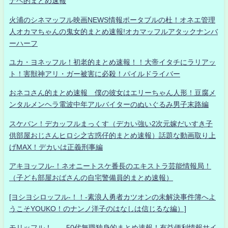
ナベ的まとめ速報
火浦のシネマッフル映画NEWS情報ポータブルの杜！オネエ管理
人オカマちゃんの鬼女的まとめ速報!オカマッフルアタックナンバ
ーハーフ
ユカ・ヨネッフル！初老的まとめ速報！！大帝イタチにラリアッ
ト！害獣神アリ・ガー被害に必殺！パイルドライバー
おネコさん的まとめ速報 僕の彼女はエリーちゃん人形！豆腐メ
ンタルメンヘラ電波中年アルバイターのぬいぐるみ男子末路編
スケバン！デカッフルまっくす（デカい強い2次元嫁だいすき子
供部屋おじさんヒロシ之古惑仔的まとめ速報）話題な動画取り上
げMAX！デカいは正義刑事編
アキヨッフル-！ネオニートスケ番長のエキストラ芸能情報局！
（子ども部屋おばさんの自宅警備員的まとめ速報）
[ヨシヨシロッフル-！！-素浪人勇者カツオンの未解決事件簿へよ
うこそYOUKO！のナンノ洋子のはなしは信じるな編）]
モリッフル！ 50代無職独身的まとめ速報！有益便利情報サイ