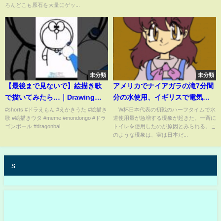
ろんどこも原石を大量にゲッ...
未分類
未分類
【最後まで見ないで】絵描き歌
アメリカでナイアガラの滝7分間
で描いてみたら…｜Drawing
分の水使用、イギリスで電気使
with a Drawing song...
用量が激増…世界各国の“ハーフ
#shorts #ドラえもん #えかきうた #絵描き
W杯日本代表の初戦のハーフタイムで水
歌 #絵描きウタ #meme #mondongo #ドラ
道使用量が急増する現象が起きた。一斉に
タイム事情”(ABEMA TIMES)
ゴンボール #dragonbal...
トイレを使用したのが原因とみられる。こ
のような現象は、実は日本だ...
s