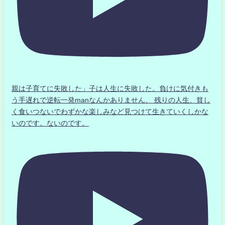
親は子育てに失敗した」子は人生に失敗した。負けに気付きも
う手遅れで逆転一発manなんかありません、 残りの人生、貧し
く食いつないでわずかな楽しみなど見つけて生きていくしかな
いのです。ないのです。