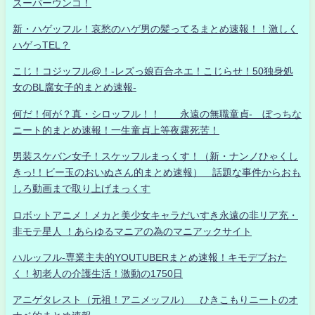
スーパーウンコ！
新・ハゲッフル！哀愁のハゲ男の髪ってるまとめ速報！！激しく
ハゲっTEL？
こじ！コジッフル@！-レズっ娘百合ネエ！こじらせ！50独身処
女のBL腐女子的まとめ速報-
何だ！何が？真・シロッフル！！ 永遠の無職童貞- ぼっちな
ニート的まとめ速報！一生童貞上等夜露死苦！
男装スケバン女子！スケッフルまっくす！（新・ナンノひゃくし
きっ!！ビー玉のおいぬさん的まとめ速報） 話題な事件からおも
しろ動画まで取り上げまっくす
ロボットアニメ！メカと美少女キャラだいすき永遠の非リア充・
非モテ星人 ！あらゆるマニアの為のマニアックサイト
ハルッフル-専業主夫的YOUTUBERまとめ速報！キモデブおた
く！初老人の介護生活！激動の1750日
アニゲタレスト（元祖！アニメッフル） ひきこもりニートのオ