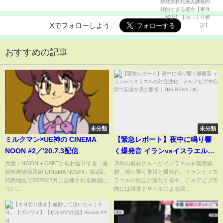
【事件解説】【ゆっくり解説】
Xでフォローしよう
おすすめの記事
未分類
未分類
ミルクマン×UE神の CINEMA
【緊急レポート】夜中に鳴り響
NOON #2／'20.7.3配信
く爆発音 イランvsイスラエルの
対立激化 テルアビブ中心部で
大阪・NOON + CAFEからお送りする「最
JNNの取材クルーがイスラエルを緊急取
新映画情報番組 CINEMA NOON」第2回。
材。鳴り響く警報と爆発音。イランとイス
記者が見た惨状｜TBS NEWS
関西地区で2020年7月に公開される映画に
ラエルの対立が激化する中、テルアビブ市
DIG
つい...
内には弾道ミサイルによる深...