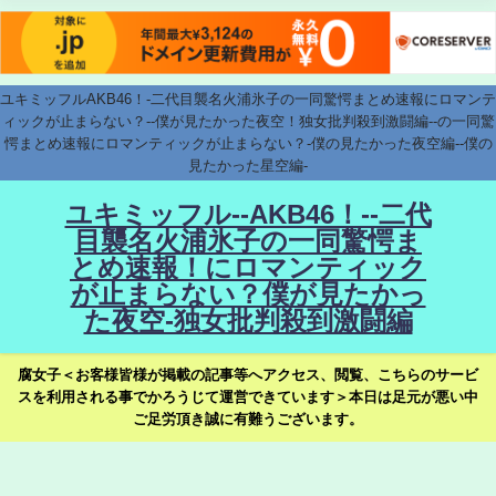
ユキミッフルAKB46！-二代目襲名火浦氷子の一同驚愕まとめ速報にロマンテ
ィックが止まらない？--僕が見たかった夜空！独女批判殺到激闘編--の一同驚
愕まとめ速報にロマンティックが止まらない？-僕の見たかった夜空編--僕の
見たかった星空編-
ユキミッフル--AKB46！--二代
目襲名火浦氷子の一同驚愕ま
とめ速報！にロマンティック
が止まらない？僕が見たかっ
た夜空-独女批判殺到激闘編
腐女子＜お客様皆様が掲載の記事等へアクセス、閲覧、こちらのサービ
スを利用される事でかろうじて運営できています＞本日は足元が悪い中
ご足労頂き誠に有難うございます。