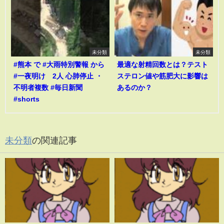
未分類
未分類
#熊本 で #大雨特別警報 から
最適な射精回数とは？テスト
#一夜明け 2人 心肺停止 ・
ステロン値や筋肥大に影響は
不明者複数 #毎日新聞
あるのか？
#shorts
未分類
の関連記事