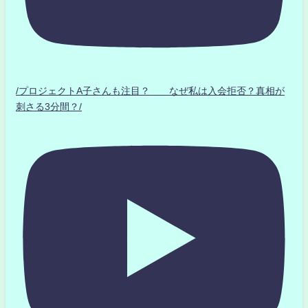
/プロジェクトA子さんも注目？ なぜ私は入会拒否？真相が
刺さる3分間？/