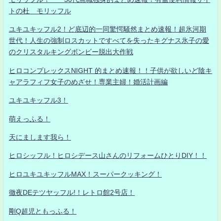
トの杜 モリッフル
ユキユキッフル2！ど底辺的一同驚愕騒然まとめ速報！超氷河期
世代！人生の強制ロスカットですべてを失ったキグナス氷子の愛
のクリスタルキングボンビー脱出大作戦
ヒロコンプレックスNIGHT 的まとめ速報！！子供が欲しいど陰キ
ャアラフィフ女子のめざせ！専業主婦！婚活計画編
ユキユキッフル3！
萌えっふる！
天にまします我ら！
ヒロシッフル！ヒロシデース山さんのリフォームひとりDIY！！
ヒロユキユキッフルMAX！スーパークッキング！
徹夜DEテツヤッフル!！レトロ館2号店！
剛Q超児ともっふる！