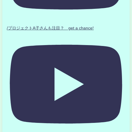
/プロジェクトA子さんも注目？ get a chance!