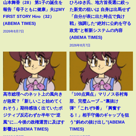
山本舞香（28） 第1子の誕生を
ひろゆき氏、地方首長選に絞っ
報告「母子ともに健康」夫はMY
た新党の狙いは 自身は出馬せず
FIRST STORY Hiro（32）
「自分が表に出た時点で負け
(ABEMA TIMES)
戦」強調した“絶対に公約を守る
政党”と斬新システムの内容
2026年8月7日
(ABEMA TIMES)
2026年8月7日
高市総理へのネット上の風向き
「100点満点」マリノス谷村海
が急変？「新しいこと始めてく
那、完璧ムーブ→“裏抜け
れそう」期待感強く出ていたポ
弾”「これぞ9番」「興奮す
ジティブ反応わずか半年で“逆
る！」相手守備のギャップを狙
風”に…今後の政権運営に及ぼす
う”斜めの抜け出し”(ABEMA
影響は(ABEMA TIMES)
TIMES)