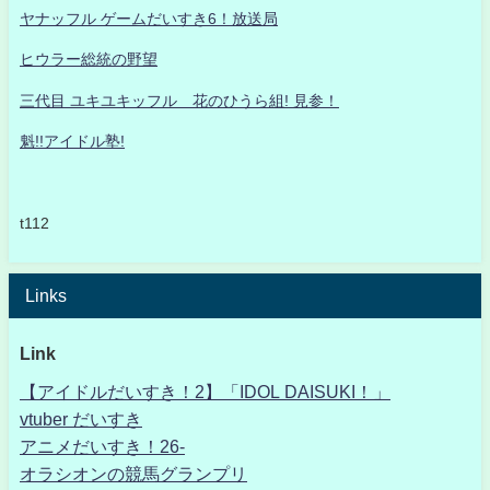
ヤナッフル ゲームだいすき6！放送局
ヒウラー総統の野望
三代目 ユキユキッフル 花のひうら組! 見参！
魁!!アイドル塾!
t112
Links
Link
【アイドルだいすき！2】「IDOL DAISUKI！」
vtuber だいすき
アニメだいすき！26-
オラシオンの競馬グランプリ