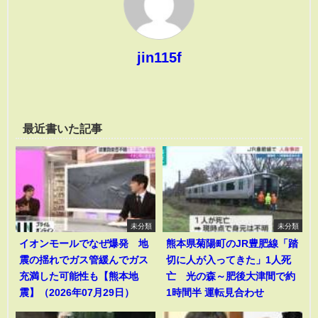
jin115f
最近書いた記事
未分類
未分類
イオンモールでなぜ爆発 地
熊本県菊陽町のJR豊肥線「踏
震の揺れでガス管緩んでガス
切に人が入ってきた」1人死
充満した可能性も【熊本地
亡 光の森～肥後大津間で約
震】（2026年07月29日）
1時間半 運転見合わせ