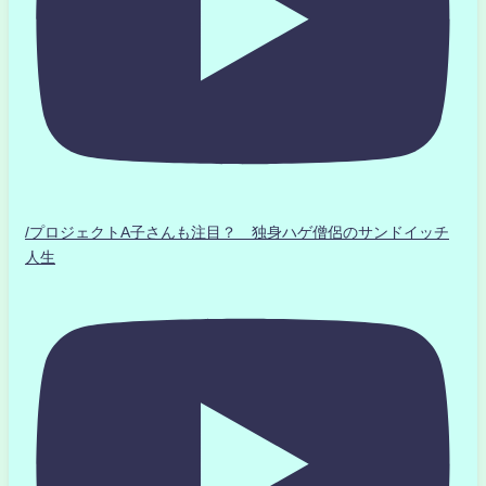
/プロジェクトA子さんも注目？ 独身ハゲ僧侶のサンドイッチ
人生