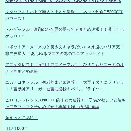
SNH48！JKT48！MNL48！SGO48！GNZ48！STU48！SKE48
タダッフル！ネトゲ廃人的まとめ速報！！ネット乞食DE2000万
パワーズ！
・ハゲッフル！哀愁のハゲ男の髪ってるまとめ速報！！激しくハ
ゲっTEL？
ロボットアニメ！メカと美少女キャラだいすき永遠の非リア充・
非モテ星人 ！あらゆるマニアの為のマニアックサイト
アニゲタレスト（元祖！アニメッフル） ひきこもりニートのオ
ナベ的まとめ速報
ユカ・ヨネッフル！初老的まとめ速報！！大帝イタチにラリアッ
ト！害獣神アリ・ガー被害に必殺！パイルドライバー
ヒロコンプレックスNIGHT 的まとめ速報！！子供が欲しいど陰キ
ャアラフィフ女子のめざせ！専業主婦！婚活計画編
萌えっとこあに！
t112-1000ｍ