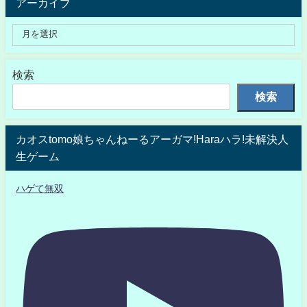
アーカイブ
検索
検索
カオスtomo娘ちゃんねーるアーガマ!Haraハラ!未解決人
生ゲーム
ハゲて無双