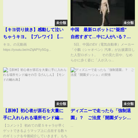
未分類
未分類
【キヨ切り抜き】感動して泣い
中国 最新ロボットに“疑惑”
ちゃうキヨ。【ブレワイ】【ゼ
自然すぎて…中に人がいる？
ルダの伝説】#shorts #キヨ
【スーパーJチャンネル】(2025
キヨ。の元動画
5日、中国のEV（電気自動車）メーカー
https://youtu.be/mZtjAPYy5Gg...
「小鵬（シャオペン）汽車」がお披露目し
年11月14日)
た人型ロボット。 その見た目や、なめ
らかに歩く姿に「人が入っ...
未分類
未分類
【原神】初心者が原石を大量に
ディズニーで走ったら「強制退
手に入れられる場所モンド編そ
園」？ ご法度「開園ダッシ
の①【げんしん】【モンドの離
ュ」の実情
【コメント】 初めての星５キャラが早く
...
ゲットできるようマップ上に点在する数々
れ島】
のギミックを今後紹介していきます。もち