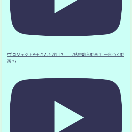
/プロジェクトA子さんも注目？ /感想戯言動画？.一息つく動
画？/