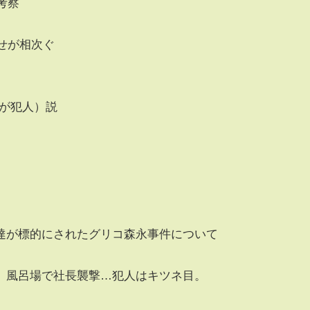
考察
らせが相次ぐ
家が犯人）説
達が標的にされたグリコ森永事件について
。風呂場で社長襲撃…犯人はキツネ目。