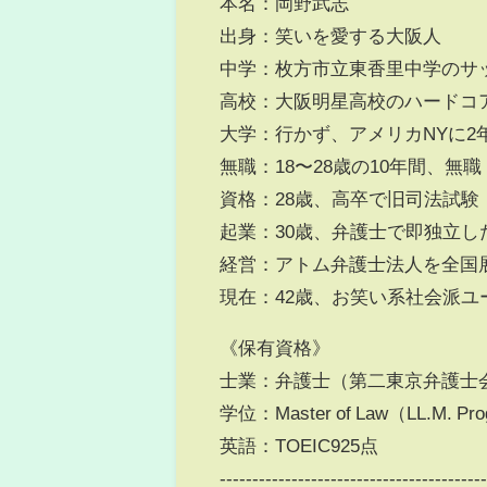
本名：岡野武志
出身：笑いを愛する大阪人
中学：枚方市立東香里中学のサ
高校：大阪明星高校のハードコ
大学：行かず、アメリカNYに2
無職：18〜28歳の10年間、無
資格：28歳、高卒で旧司法試験
起業：30歳、弁護士で即独立し
経営：アトム弁護士法人を全国展
現在：42歳、お笑い系社会派ユ
《保有資格》
士業：弁護士（第二東京弁護士会
学位：Master of Law（LL.M. P
英語：TOEIC925点
----------------------------------------