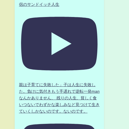
侶のサンドイッチ人生
親は子育てに失敗した」子は人生に失敗し
た。負けに気付きもう手遅れで逆転一発man
なんかありません、 残りの人生、貧しく食
いつないでわずかな楽しみなど見つけて生き
ていくしかないのです。ないのです。