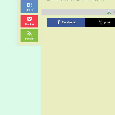
はてブ
Facebook
post
Pocket
Feedly