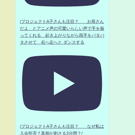
/プロジェクトA子さんも注目？ お母さん
だよ とアニメ声の可愛いらしい声で手を振
ってくれる 起き上がりながら両手をパタパ
タさせて 右へ左へと ダンスする
/プロジェクトA子さんも注目？ なぜ私は
入会拒否？真相が刺さる3分間？/