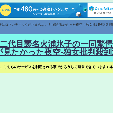
速報にロマンティックが止まらない？--僕が見たかった夜空！独女批判殺到激闘
！--二代目襲名火浦氷子の一同
見たかった夜空-独女批判殺到
、こちらのサービスを利用される事でかろうじて運営できています＞本