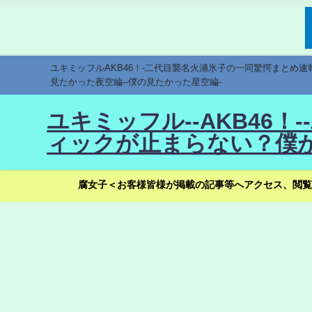
ユキミッフルAKB46！-二代目襲名火浦氷子の一同驚愕まとめ
見たかった夜空編--僕の見たかった星空編-
ユキミッフル--AKB46
ィックが止まらない？僕が
腐女子＜お客様皆様が掲載の記事等へアクセス、閲覧