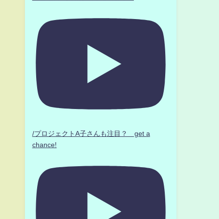
/プロジェクトA子さんも注目？ get a
chance!