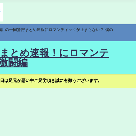
編--の一同驚愕まとめ速報にロマンティックが止まらない？-僕の
驚愕まとめ速報！にロマンテ
激闘編
日は足元が悪い中ご足労頂き誠に有難うございます。