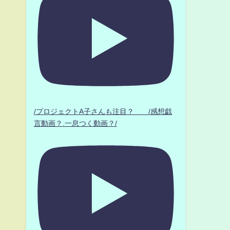
/プロジェクトA子さんも注目？ /感想戯
言動画？.一息つく動画？/