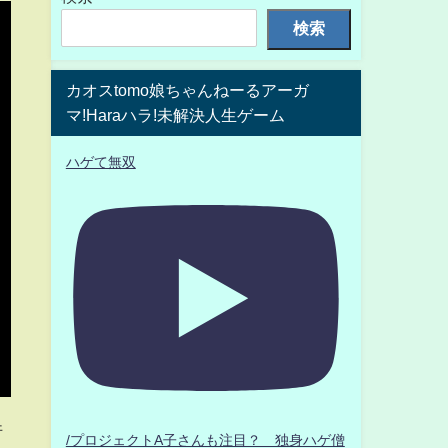
検索
カオスtomo娘ちゃんねーるアーガ
マ!Haraハラ!未解決人生ゲーム
ハゲて無双
件
/プロジェクトA子さんも注目？ 独身ハゲ僧