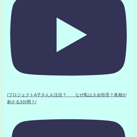
/プロジェクトA子さんも注目？ なぜ私は入会拒否？真相が
刺さる3分間？/