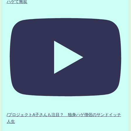
ハゲて無双
/プロジェクトA子さんも注目？ 独身ハゲ僧侶のサンドイッチ
人生