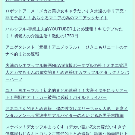
ロボットアニメ！メカと美少女キャラだいすき永遠の非リア充・
非モテ星人 ！あらゆるマニアの為のマニアックサイト
ハルッフル-専業主夫的YOUTUBERまとめ速報！キモデブおた
く！初老人の介護生活！激動の1750日
アニゲタレスト（元祖！アニメッフル） ひきこもりニートのオ
ナベ的まとめ速報
火浦のシネマッフル映画NEWS情報ポータブルの杜！オネエ管理
人オカマちゃんの鬼女的まとめ速報!オカマッフルアタックナンバ
ーハーフ
ユカ・ヨネッフル！初老的まとめ速報！！大帝イタチにラリアッ
ト！害獣神アリ・ガー被害に必殺！パイルドライバー
おネコさん的まとめ速報 僕の彼女はエリーちゃん人形！豆腐メ
ンタルメンヘラ電波中年アルバイターのぬいぐるみ男子末路編
スケバン！デカッフルまっくす（デカい強い2次元嫁だいすき子
供部屋おじさんヒロシ之古惑仔的まとめ速報）話題な動画取り上