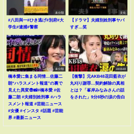
未分類
文化
#八田與一#ひき逃げ#別府#大
【ドラマ】夫婦別姓刑事ヤバ
学生#逮捕#警察
すぎ…笑
未分類
AKB48
橋本愛に集まる同情…佐藤二
【衝撃】元AKB48花田藍衣が
朗“ハラスメント報道”の裏で
丸刈り謝罪…契約解除の真相
見えた異変😨📸#橋本愛 #佐
とは？「峯岸みなみさんの話
藤二朗 #夫婦別姓刑事 #ハラ
をされた」9分8秒の涙の告白
スメント報道 #芸能ニュース
#女優 #インスタ #話題 #芸能
界 #最新ニュース