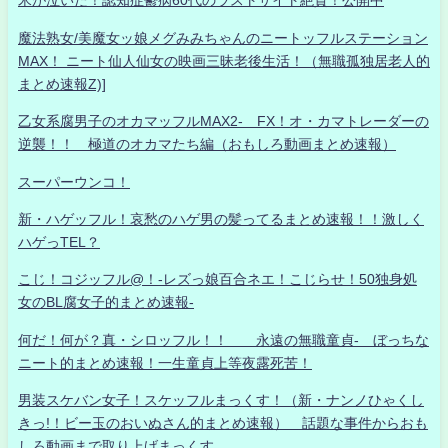
米が泣いた！認知症鬱病60代のラストサイト絶賛！公開中
魔法熟女/美魔女ッ娘メグみみちゃんのニートッフルステーション
MAX！ ニート仙人仙女の映画三昧老後生活！（無職孤独居老人的
まとめ速報Z)]
乙女系腐男子のオカマッフルMAX2- FX！オ・カマトレーダーの
逆襲！！ 極道のオカマたち編（おもしろ動画まとめ速報）
スーパーウンコ！
新・ハゲッフル！哀愁のハゲ男の髪ってるまとめ速報！！激しく
ハゲっTEL？
こじ！コジッフル@！-レズっ娘百合ネエ！こじらせ！50独身処
女のBL腐女子的まとめ速報-
何だ！何が？真・シロッフル！！ 永遠の無職童貞- ぼっちな
ニート的まとめ速報！一生童貞上等夜露死苦！
男装スケバン女子！スケッフルまっくす！（新・ナンノひゃくし
きっ!！ビー玉のおいぬさん的まとめ速報） 話題な事件からおも
しろ動画まで取り上げまっくす