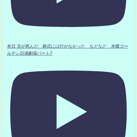
本日 兄が死んだ 葬式には行かなかった などなど 木曜ゴー
ルデン日浦劇場パート7