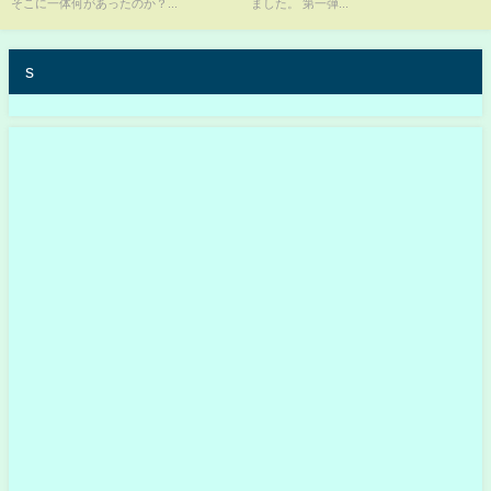
そこに一体何があったのか？...
ました。 第一弾...
s