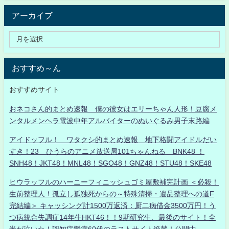
アーカイブ
おすすめ～ん
おすすめサイト
おネコさん的まとめ速報 僕の彼女はエリーちゃん人形！豆腐メ
ンタルメンヘラ電波中年アルバイターのぬいぐるみ男子末路編
アイドッフル！ ワタクシ的まとめ速報 地下格闘アイドルだい
すき！23 ひうらのアニメ放送局101ちゃんねる BNK48 ！
SNH48！JKT48！MNL48！SGO48！GNZ48！STU48！SKE48
ヒウラッフルのハーニーフィニッシュゴミ屋敷補完計画 ＜必殺！
生前整理人！孤立し孤独死からの～特殊清掃・遺品整理への道F
完結編＞ キャッシング計1500万返済：厨二病借金3500万円！う
つ病統合失調症14年生HKT46！！9期研究生、最後のサイト！全