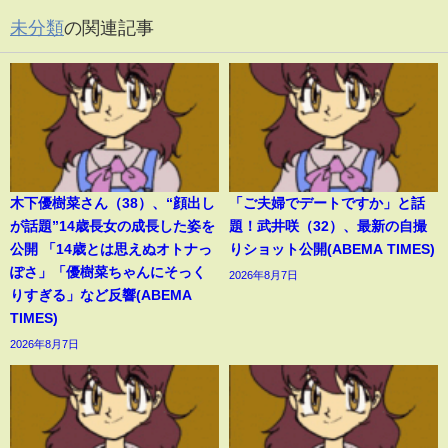
未分類
の関連記事
木下優樹菜さん（38）、“顔出し
「ご夫婦でデートですか」と話
が話題”14歳長女の成長した姿を
題！武井咲（32）、最新の自撮
公開 「14歳とは思えぬオトナっ
りショット公開(ABEMA TIMES)
ぽさ」「優樹菜ちゃんにそっく
2026年8月7日
りすぎる」など反響(ABEMA
TIMES)
2026年8月7日