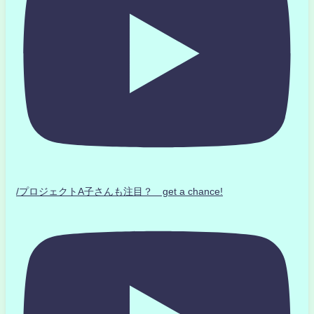
/プロジェクトA子さんも注目？ get a chance!