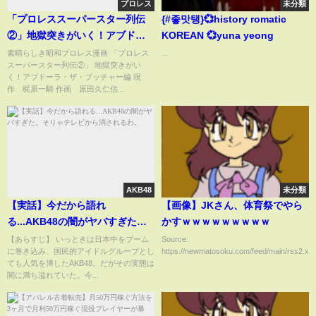
プロレス
未分類
「プロレススーパースター列伝
{#좋맛탱}💞history romatic
②」地獄突きがいく！アブドー
KOREAN 💞yuna yeong
ラ・ザ・ブッチャー編
素晴らしき昭和プロレス漫画 「プロレス
...
スーパースター列伝②」 地獄突きがい
く！アブドーラ・ザ・ブッチャー編 現
作 梶原一騎 作画 原田久仁信...
AKB48
未分類
【実話】今だから語れ
【画像】JKさん、体育祭でやら
る...AKB48の闇がヤバすぎた。
かすｗｗｗｗｗｗｗｗｗ
そりゃテレビから消されるわ。
【あらすじ】 いっときは日本中をブーム
Source:
に巻き込み、国民的アイドルグループとし
https://newmatosoku.com/feed/main/rss2.xml.
ても人気を博したAKB48。だがその実態は
闇に満ち溢れていた。今...