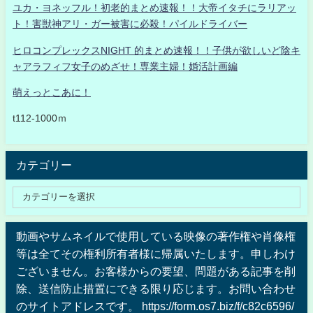
ユカ・ヨネッフル！初老的まとめ速報！！大帝イタチにラリアッ
ト！害獣神アリ・ガー被害に必殺！パイルドライバー
ヒロコンプレックスNIGHT 的まとめ速報！！子供が欲しいど陰キ
ャアラフィフ女子のめざせ！専業主婦！婚活計画編
萌えっとこあに！
t112-1000ｍ
カテゴリー
動画やサムネイルで使用している映像の著作権や肖像権
等は全てその権利所有者様に帰属いたします。申しわけ
ございません。お客様からの要望、問題がある記事を削
除、送信防止措置にできる限り応じます。お問い合わせ
のサイトアドレスです。 https://form.os7.biz/f/c82c6596/