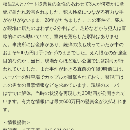
校生2人とパート従業員の女性のあわせて3人が何者かに拳
銃で射たれ殺害されました。犯人検挙につながる有力な手
がかりがないまま、28年がたちました。この事件で、犯人
が現場に居たのはわずか2分半ほど。足跡などから犯人は直
線的にのみ動いていて、室内を荒らした形跡はありませ
ん。事務所には金庫があり、銃弾の痕も残っていたが中の
およそ500万円は手つかずのままでした。えん恨なのか強盗
目的なのか…当日、現場からほど近い公園では盆踊りが行
われていました。また事件が起きる直前の午後9時前には、
スーパーの駐車場でカップルが目撃されており、警視庁は
この男女の目撃情報などを求めています。現場のスーパー
はすでに解体。当時の状況を再現した3D動画が公開されて
います。有力な情報には最大600万円の懸賞金が支払われま
す。
＜情報提供＞