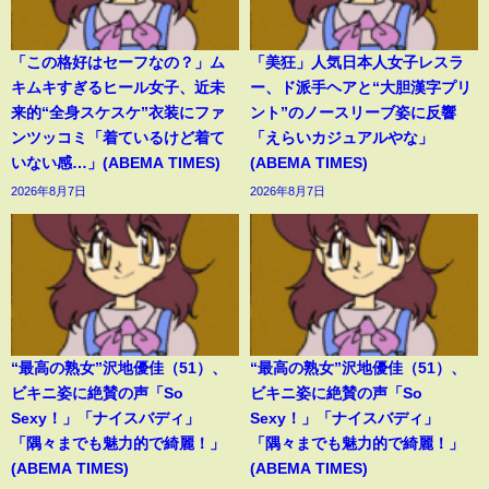
「この格好はセーフなの？」ム
「美狂」人気日本人女子レスラ
キムキすぎるヒール女子、近未
ー、ド派手ヘアと“大胆漢字プリ
来的“全身スケスケ”衣装にファ
ント”のノースリーブ姿に反響
ンツッコミ「着ているけど着て
「えらいカジュアルやな」
いない感…」(ABEMA TIMES)
(ABEMA TIMES)
2026年8月7日
2026年8月7日
“最高の熟女”沢地優佳（51）、
“最高の熟女”沢地優佳（51）、
ビキニ姿に絶賛の声「So
ビキニ姿に絶賛の声「So
Sexy！」「ナイスバディ」
Sexy！」「ナイスバディ」
「隅々までも魅力的で綺麗！」
「隅々までも魅力的で綺麗！」
(ABEMA TIMES)
(ABEMA TIMES)