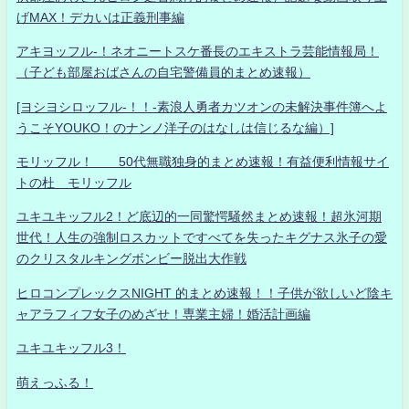
げMAX！デカいは正義刑事編
アキヨッフル-！ネオニートスケ番長のエキストラ芸能情報局！
（子ども部屋おばさんの自宅警備員的まとめ速報）
[ヨシヨシロッフル-！！-素浪人勇者カツオンの未解決事件簿へよ
うこそYOUKO！のナンノ洋子のはなしは信じるな編）]
モリッフル！ 50代無職独身的まとめ速報！有益便利情報サイ
トの杜 モリッフル
ユキユキッフル2！ど底辺的一同驚愕騒然まとめ速報！超氷河期
世代！人生の強制ロスカットですべてを失ったキグナス氷子の愛
のクリスタルキングボンビー脱出大作戦
ヒロコンプレックスNIGHT 的まとめ速報！！子供が欲しいど陰キ
ャアラフィフ女子のめざせ！専業主婦！婚活計画編
ユキユキッフル3！
萌えっふる！