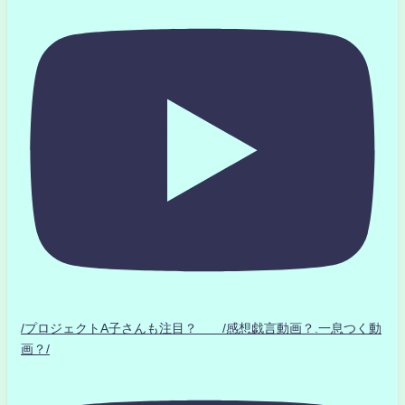
/プロジェクトA子さんも注目？ /感想戯言動画？.一息つく動
画？/