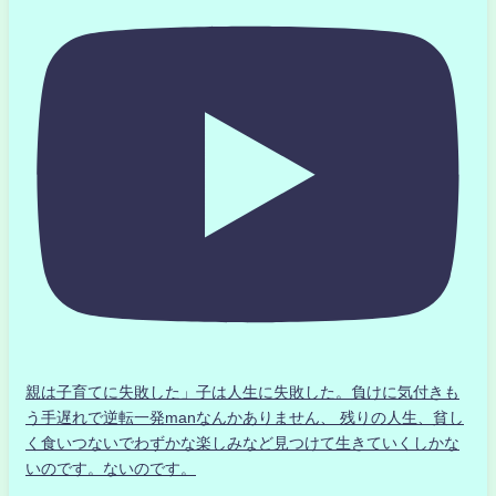
親は子育てに失敗した」子は人生に失敗した。負けに気付きも
う手遅れで逆転一発manなんかありません、 残りの人生、貧し
く食いつないでわずかな楽しみなど見つけて生きていくしかな
いのです。ないのです。