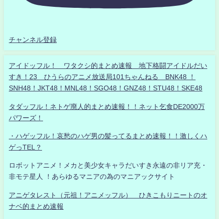
チャンネル登録
アイドッフル！ ワタクシ的まとめ速報 地下格闘アイドルだい
すき！23 ひうらのアニメ放送局101ちゃんねる BNK48 ！
SNH48！JKT48！MNL48！SGO48！GNZ48！STU48！SKE48
タダッフル！ネトゲ廃人的まとめ速報！！ネット乞食DE2000万
パワーズ！
・ハゲッフル！哀愁のハゲ男の髪ってるまとめ速報！！激しくハ
ゲっTEL？
ロボットアニメ！メカと美少女キャラだいすき永遠の非リア充・
非モテ星人 ！あらゆるマニアの為のマニアックサイト
アニゲタレスト（元祖！アニメッフル） ひきこもりニートのオ
ナベ的まとめ速報