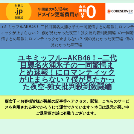
ユキミッフルAKB46！-二代目襲名火浦氷子の一同驚愕まとめ速報にロマンテ
ィックが止まらない？--僕が見たかった夜空！独女批判殺到激闘編--の一同驚
愕まとめ速報にロマンティックが止まらない？-僕の見たかった夜空編--僕の
見たかった星空編-
ユキミッフル--AKB46！--二代
目襲名火浦氷子の一同驚愕ま
とめ速報！にロマンティック
が止まらない？僕が見たかっ
た夜空-独女批判殺到激闘編
腐女子＜お客様皆様が掲載の記事等へアクセス、閲覧、こちらのサービ
スを利用される事でかろうじて運営できています＞本日は足元が悪い中
ご足労頂き誠に有難うございます。