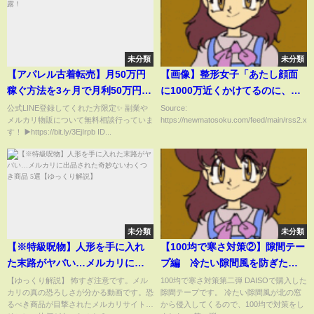
未分類
未分類
【アパレル古着転売】月50万円
【画像】整形女子「あたし顔面
稼ぐ方法を3ヶ月で月利50万円稼
に1000万近くかけてるのに、貧
ぐ現役プレイヤーが暴露！
乏人と釣り合うわけなくない？ｳ
公式LINE登録してくれた方限定✨ 副業や
Source:
メルカリ物販について無料相談行っていま
https://newmatosoku.com/feed/main/rss2.xml.
ｫｳｳｫ」
す！ ▶️https://bit.ly/3EjIrpb ID...
未分類
未分類
【※特級呪物】人形を手に入れ
【100均で寒さ対策②】隙間テー
た末路がヤバい…メルカリに出
プ編 冷たい隙間風を防ぎたい
品された奇妙ないわくつき商品 5
（gap tape） I want to prevent
【ゆっくり解説】 怖すぎ注意です。メル
100均で寒さ対策第二弾 DAISOで購入した
カリの真の恐ろしさが分かる動画です。恐
隙間テープです。 冷たい隙間風が北の窓
選【ゆっくり解説】
drafts for 100 yen.
るべき商品が目撃されたメルカリサイト…
から侵入してくるので、100均で対策をし