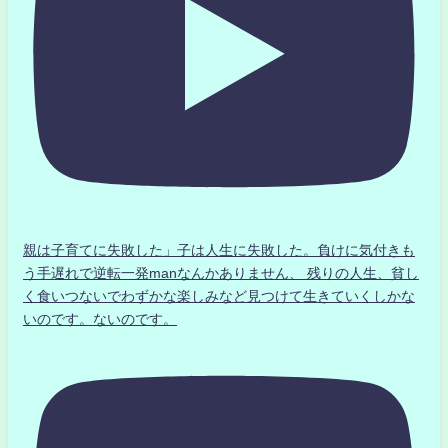
親は子育てに失敗した」子は人生に失敗した。負けに気付きも
う手遅れで逆転一発manなんかありません、 残りの人生、貧し
く食いつないでわずかな楽しみなど見つけて生きていくしかな
いのです。ないのです。