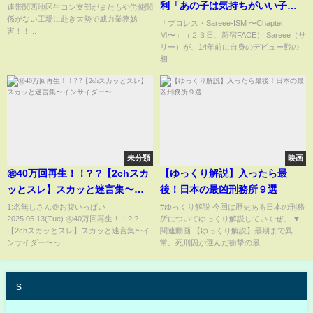
利「あの子は気持ちがいい子」
連帯関西地区生コン支部がまたもや労使関
係がない工場に赴き大勢で威力業務妨
4・29引退間近でも存在感
「プロレス・Sareee-ISM 〜Chapter
害！！...
Ⅵ〜」（２３日、新宿FACE） Sareee（サ
Sareeeは「あの人を超えてみせ
リー）が、14年前に自身のデビュー戦の
ます」
相...
未分類
映画
㊗️40万回再生！！? ?【2chスカ
【ゆっくり解説】入ったら最
ッとスレ】スカッと迷言集〜イ
後！日本の最凶刑務所９選
ンサイダー〜
1:名無しさん＠お腹いっぱい
#ゆっくり解説 今回は歴史ある日本の刑務
2025.05.13(Tue) ㊗️40万回再生！！? ?
所についてゆっくり解説していくぜ。 ▼
【2chスカッとスレ】スカッと迷言集〜イ
関連動画 【ゆっくり解説】最期まで異
ンサイダー〜っ...
常。死刑囚が選んだ衝撃の最...
s