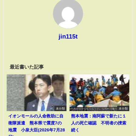
jin115t
最近書いた記事
未分類
未分類
イオンモールの人命救助に自
熊本地震：南阿蘇で新たに１
衛隊派遣 熊本県で震度7の
人の死亡確認 不明者の捜索
地震 小泉大臣(2026年7月28
続く