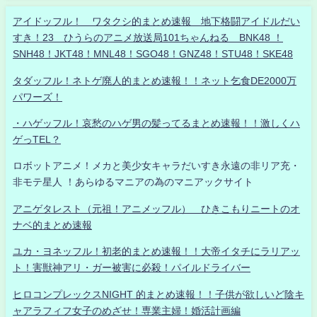
アイドッフル！ ワタクシ的まとめ速報 地下格闘アイドルだい
すき！23 ひうらのアニメ放送局101ちゃんねる BNK48 ！
SNH48！JKT48！MNL48！SGO48！GNZ48！STU48！SKE48
タダッフル！ネトゲ廃人的まとめ速報！！ネット乞食DE2000万
パワーズ！
・ハゲッフル！哀愁のハゲ男の髪ってるまとめ速報！！激しくハ
ゲっTEL？
ロボットアニメ！メカと美少女キャラだいすき永遠の非リア充・
非モテ星人 ！あらゆるマニアの為のマニアックサイト
アニゲタレスト（元祖！アニメッフル） ひきこもりニートのオ
ナベ的まとめ速報
ユカ・ヨネッフル！初老的まとめ速報！！大帝イタチにラリアッ
ト！害獣神アリ・ガー被害に必殺！パイルドライバー
ヒロコンプレックスNIGHT 的まとめ速報！！子供が欲しいど陰キ
ャアラフィフ女子のめざせ！専業主婦！婚活計画編