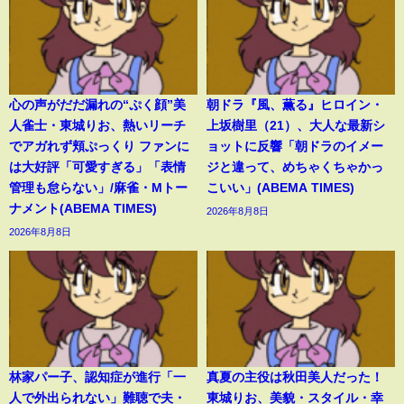
心の声がだだ漏れの“ぷく顔”美
朝ドラ『風、薫る』ヒロイン・
人雀士・東城りお、熱いリーチ
上坂樹里（21）、大人な最新シ
でアガれず頬ぷっくり ファンに
ョットに反響「朝ドラのイメー
は大好評「可愛すぎる」「表情
ジと違って、めちゃくちゃかっ
管理も怠らない」/麻雀・Mトー
こいい」(ABEMA TIMES)
ナメント(ABEMA TIMES)
2026年8月8日
2026年8月8日
林家パー子、認知症が進行「一
真夏の主役は秋田美人だった！
人で外出られない」難聴で夫・
東城りお、美貌・スタイル・幸