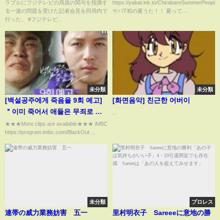
ラブルにフジテレビの局員の関与を指摘す
https://yabat.lnk.to/ChirabareSummerPeople
る一連の問題を受けた記者会見を同局内で
ヤバT初の夏うた！！ 夏って...
行った。 #フジテレビ...
未分類
未分類
[백설공주에게 죽음을 9회 예고]
[화면음악] 친근한 어버이
＂이미 죽어서 애들은 무죄로 나
...
올 수 있다잖아＂, MBC 240913
★★★More clips are available★★★ iMBC
https://program.imbc.com/BlackOut ...
방송
未分類
プロレス
連帯の威力業務妨害 五一
里村明衣子 Sareeeに意地の勝