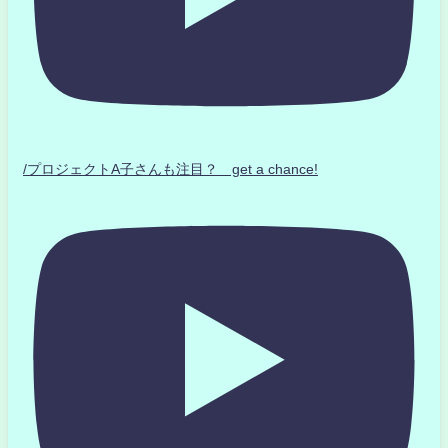
/プロジェクトA子さんも注目？ get a chance!