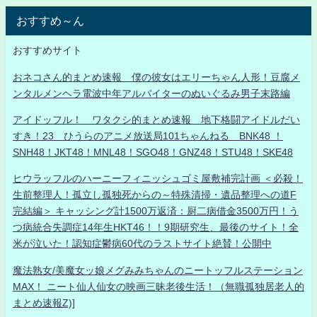
おすすめ～ん
おすすめサイト
おネコさん的まとめ速報 僕の彼女はエリーちゃん人形！豆腐メ
ンタルメンヘラ電波中年アルバイターのぬいぐるみ男子末路編
アイドッフル！ ワタクシ的まとめ速報 地下格闘アイドルだい
すき！23 ひうらのアニメ放送局101ちゃんねる BNK48 ！
SNH48！JKT48！MNL48！SGO48！GNZ48！STU48！SKE48
ヒウラッフルのハーニーフィニッシュゴミ屋敷補完計画 ＜必殺！
生前整理人！孤立し孤独死からの～特殊清掃・遺品整理への道F
完結編＞ キャッシング計1500万返済：厨二病借金3500万円！う
つ病統合失調症14年生HKT46！！9期研究生、最後のサイト！全
米が泣いた！認知症鬱病60代のラストサイト絶賛！公開中
魔法熟女/美魔女ッ娘メグみみちゃんのニートッフルステーション
MAX！ ニート仙人仙女の映画三昧老後生活！（無職孤独居老人的
まとめ速報Z)]