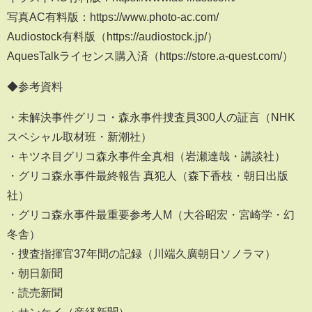
写真AC有料版：https://www.photo-ac.com/
Audiostock有料版（https://audiostock.jp/）
AquesTalkライセンス購入済（https://store.a-quest.com/）
◆参考資料
・未解決事件グリコ・森永事件捜査員300人の証言（NHK
スペシャル取材班・新潮社）
・キツネ目グリコ森永事件全真相（岩瀬達哉・講談社）
・グリコ森永事件最終報告 真犯人（森下香枝・朝日出版
社）
・グリコ森永事件最重要参考人M（大谷昭宏・宮崎学・幻
冬舎）
・捜査指揮官37年間の記録（川端久廣朝日ソノラマ）
・朝日新聞
・読売新聞