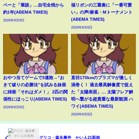
ペーと「筆談」…自宅全焼から
福リボンの三重奏に「一番可愛
約1年(ABEMA TIMES)
い」の声/麻雀・Mトーナメント
(ABEMA TIMES)
2026年8月8日
2026年8月8日
おやつ当てゲームで3連敗→“お
直径170kmのプラズマが激しく
きて破りの必勝法”を試みる妹柴
渦巻く！ 過去最高解像度で捉え
に姉柴「それはダメ！」 2匹の関
た「太陽表面」… 太陽フレア解
係性にほっこり(ABEMA TIMES)
明へ繋がる超貴重な最新観測 ハ
ワイ(ABEMA TIMES)
2026年8月8日
2026年8月8日
グリコ・森永事件 かい人21面相