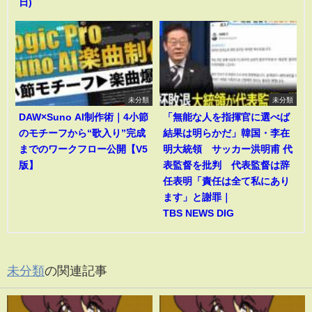
日)
未分類
未分類
DAW×Suno AI制作術｜4小節
「無能な人を指揮官に選べば
のモチーフから“歌入り”完成
結果は明らかだ」韓国・李在
までのワークフロー公開【V5
明大統領 サッカー洪明甫 代
版】
表監督を批判 代表監督は辞
任表明「責任は全て私にあり
ます」と謝罪｜
TBS NEWS DIG
未分類
の関連記事