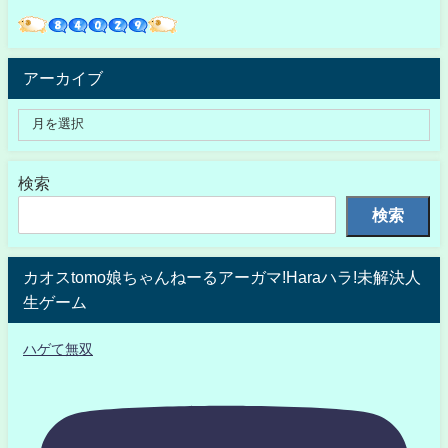
アーカイブ
検索
検索
カオスtomo娘ちゃんねーるアーガマ!Haraハラ!未解決人
生ゲーム
ハゲて無双