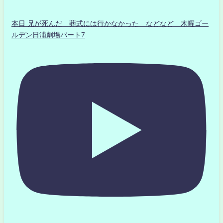
本日 兄が死んだ 葬式には行かなかった などなど 木曜ゴー
ルデン日浦劇場パート7