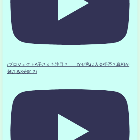
/プロジェクトA子さんも注目？ なぜ私は入会拒否？真相が
刺さる3分間？/