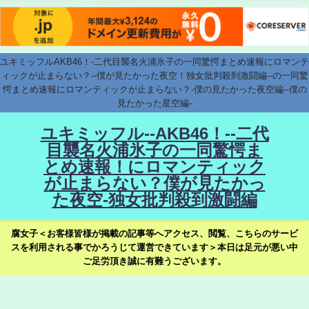
ユキミッフルAKB46！-二代目襲名火浦氷子の一同驚愕まとめ速報にロマンテ
ィックが止まらない？--僕が見たかった夜空！独女批判殺到激闘編--の一同驚
愕まとめ速報にロマンティックが止まらない？-僕の見たかった夜空編--僕の
見たかった星空編-
ユキミッフル--AKB46！--二代
目襲名火浦氷子の一同驚愕ま
とめ速報！にロマンティック
が止まらない？僕が見たかっ
た夜空-独女批判殺到激闘編
腐女子＜お客様皆様が掲載の記事等へアクセス、閲覧、こちらのサービ
スを利用される事でかろうじて運営できています＞本日は足元が悪い中
ご足労頂き誠に有難うございます。