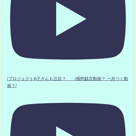
/プロジェクトA子さんも注目？ /感想戯言動画？.一息つく動
画？/