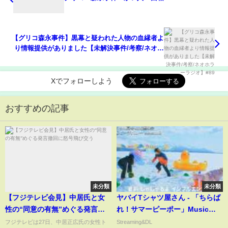
【グリコ森永事件】黒幕と疑われた人物の血縁者よ
り情報提供がありました【未解決事件/考察/ネオホ
ラーラジオ】#89
Xでフォローしよう
おすすめの記事
未分類
未分類
【フジテレビ会見】中居氏と女
ヤバイTシャツ屋さん - 「ちらば
性の“同意の有無”めぐる発言撤
れ！サマーピーポー」Music
回に怒号飛び交う
Video
フジテレビは27日、中居正広氏の女性ト
Streaming&DL