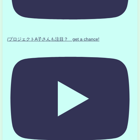
/プロジェクトA子さんも注目？ get a chance!