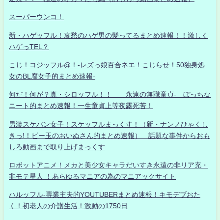
スーパーウンコ！
新・ハゲッフル！哀愁のハゲ男の髪ってるまとめ速報！！激しく
ハゲっTEL？
こじ！コジッフル@！-レズっ娘百合ネエ！こじらせ！50独身処
女のBL腐女子的まとめ速報-
何だ！何が？真・シロッフル！！ 永遠の無職童貞- ぼっちな
ニート的まとめ速報！一生童貞上等夜露死苦！
男装スケバン女子！スケッフルまっくす！（新・ナンノひゃくし
きっ!！ビー玉のおいぬさん的まとめ速報） 話題な事件からおも
しろ動画まで取り上げまっくす
ロボットアニメ！メカと美少女キャラだいすき永遠の非リア充・
非モテ星人 ！あらゆるマニアの為のマニアックサイト
ハルッフル-専業主夫的YOUTUBERまとめ速報！キモデブおた
く！初老人の介護生活！激動の1750日