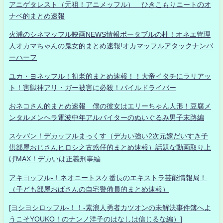
アニゲタレスト（元祖！アニメッフル） ひきこもりニートのオ
ナベ的まとめ速報
火浦のシネマッフル映画NEWS情報ポータブルの杜！オネエ管理
人オカマちゃんの鬼女的まとめ速報!オカマッフルアタックナンバ
ーハーフ
ユカ・ヨネッフル！初老的まとめ速報！！大帝イタチにラリアッ
ト！害獣神アリ・ガー被害に必殺！パイルドライバー
おネコさん的まとめ速報 僕の彼女はエリーちゃん人形！豆腐メ
ンタルメンヘラ電波中年アルバイターのぬいぐるみ男子末路編
スケバン！デカッフルまっくす（デカい強い2次元嫁だいすき子
供部屋おじさんヒロシ之古惑仔的まとめ速報）話題な動画取り上
げMAX！デカいは正義刑事編
アキヨッフル-！ネオニートスケ番長のエキストラ芸能情報局！
（子ども部屋おばさんの自宅警備員的まとめ速報）
[ヨシヨシロッフル-！！-素浪人勇者カツオンの未解決事件簿へよ
うこそYOUKO！のナンノ洋子のはなしは信じるな編）]