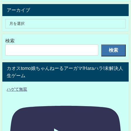
アーカイブ
検索
検索
カオスtomo娘ちゃんねーるアーガマ!Haraハラ!未解決人
生ゲーム
ハゲて無双