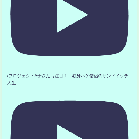
/プロジェクトA子さんも注目？ 独身ハゲ僧侶のサンドイッチ
人生