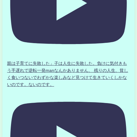
親は子育てに失敗した」子は人生に失敗した。負けに気付きも
う手遅れで逆転一発manなんかありません、 残りの人生、貧し
く食いつないでわずかな楽しみなど見つけて生きていくしかな
いのです。ないのです。