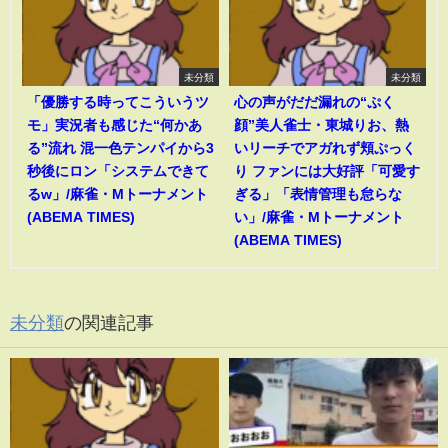
未分類
未分類
「優勝する時ってこういうツ
心の声がだだ漏れの“ぷく
モ」実況者も感じた“何かあ
顔”美人雀士・東城りお、熱
る”流れ 混一色テンパイから3
いリーチでアガれず頬ぷっく
秒後にロン「システムできて
り ファンには大好評「可愛す
るw」/麻雀・Mトーナメント
ぎる」「表情管理も怠らな
(ABEMA TIMES)
い」/麻雀・Mトーナメント
(ABEMA TIMES)
未分類
の関連記事