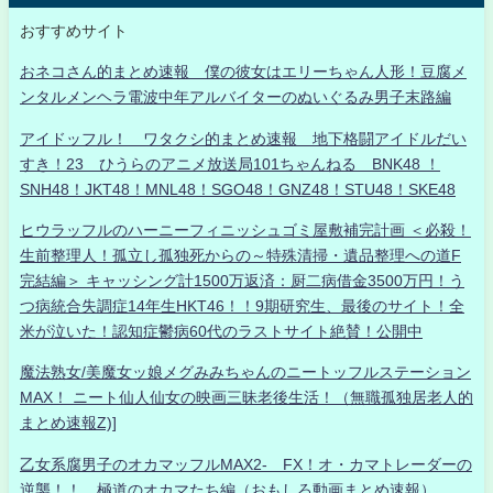
おすすめサイト
おネコさん的まとめ速報 僕の彼女はエリーちゃん人形！豆腐メ
ンタルメンヘラ電波中年アルバイターのぬいぐるみ男子末路編
アイドッフル！ ワタクシ的まとめ速報 地下格闘アイドルだい
すき！23 ひうらのアニメ放送局101ちゃんねる BNK48 ！
SNH48！JKT48！MNL48！SGO48！GNZ48！STU48！SKE48
ヒウラッフルのハーニーフィニッシュゴミ屋敷補完計画 ＜必殺！
生前整理人！孤立し孤独死からの～特殊清掃・遺品整理への道F
完結編＞ キャッシング計1500万返済：厨二病借金3500万円！う
つ病統合失調症14年生HKT46！！9期研究生、最後のサイト！全
米が泣いた！認知症鬱病60代のラストサイト絶賛！公開中
魔法熟女/美魔女ッ娘メグみみちゃんのニートッフルステーション
MAX！ ニート仙人仙女の映画三昧老後生活！（無職孤独居老人的
まとめ速報Z)]
乙女系腐男子のオカマッフルMAX2- FX！オ・カマトレーダーの
逆襲！！ 極道のオカマたち編（おもしろ動画まとめ速報）