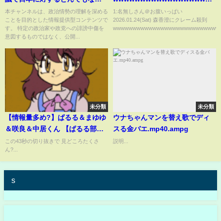
威圧行為をしてしまうwww
まとめ】【2chスレ】【5chス
本チャンネルは、政治情勢の理解を深める
1:名無しさん＠お腹いっぱい
ことを目的とした情報提供型コンテンツで
2026.01.24(Sat) 森香澄にクレーム殺到
レ】
す。 特定の政治家や政党への誹謗中傷を
wwwwwwwwwwwwwwwwwwwwwwwwwwwww
意図するものではなく、公開...
未分類
未分類
【情報量多め?】ぱるる＆まゆゆ
ウナちゃんマンを替え歌でディ
＆咲良＆中居くん 【ぱるる部分
スる金バエ.mp40.ampg
のみ】 #島崎遥香 #ぱるる
この43秒の切り抜きで 見どころたくさ
説明...
ん?...
#AKB48 #渡辺麻友 #宮脇咲良 #
中居正広 #指原莉乃 #横山由依
#Shorts
s