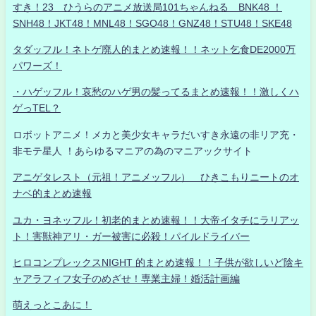
すき！23 ひうらのアニメ放送局101ちゃんねる BNK48 ！
SNH48！JKT48！MNL48！SGO48！GNZ48！STU48！SKE48
タダッフル！ネトゲ廃人的まとめ速報！！ネット乞食DE2000万
パワーズ！
・ハゲッフル！哀愁のハゲ男の髪ってるまとめ速報！！激しくハ
ゲっTEL？
ロボットアニメ！メカと美少女キャラだいすき永遠の非リア充・
非モテ星人 ！あらゆるマニアの為のマニアックサイト
アニゲタレスト（元祖！アニメッフル） ひきこもりニートのオ
ナベ的まとめ速報
ユカ・ヨネッフル！初老的まとめ速報！！大帝イタチにラリアッ
ト！害獣神アリ・ガー被害に必殺！パイルドライバー
ヒロコンプレックスNIGHT 的まとめ速報！！子供が欲しいど陰キ
ャアラフィフ女子のめざせ！専業主婦！婚活計画編
萌えっとこあに！