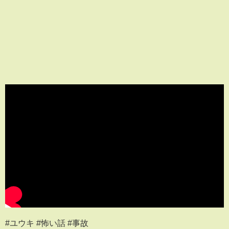
#ユウキ #怖い話 #事故