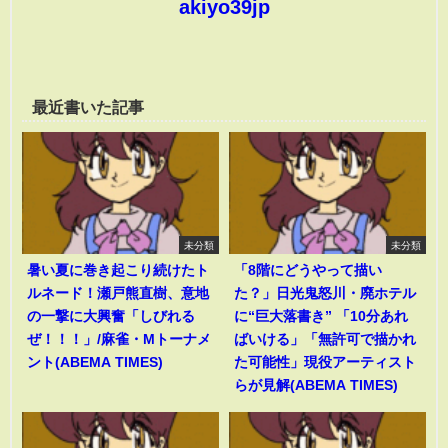
akiyo39jp
最近書いた記事
未分類
未分類
暑い夏に巻き起こり続けたト
「8階にどうやって描い
ルネード！瀬戸熊直樹、意地
た？」日光鬼怒川・廃ホテル
の一撃に大興奮「しびれる
に“巨大落書き” 「10分あれ
ぜ！！！」/麻雀・Mトーナメ
ばいける」「無許可で描かれ
ント(ABEMA TIMES)
た可能性」現役アーティスト
らが見解(ABEMA TIMES)