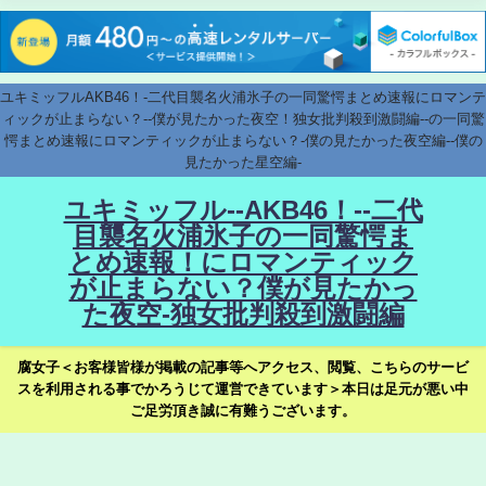
ユキミッフルAKB46！-二代目襲名火浦氷子の一同驚愕まとめ速報にロマンテ
ィックが止まらない？--僕が見たかった夜空！独女批判殺到激闘編--の一同驚
愕まとめ速報にロマンティックが止まらない？-僕の見たかった夜空編--僕の
見たかった星空編-
ユキミッフル--AKB46！--二代
目襲名火浦氷子の一同驚愕ま
とめ速報！にロマンティック
が止まらない？僕が見たかっ
た夜空-独女批判殺到激闘編
腐女子＜お客様皆様が掲載の記事等へアクセス、閲覧、こちらのサービ
スを利用される事でかろうじて運営できています＞本日は足元が悪い中
ご足労頂き誠に有難うございます。