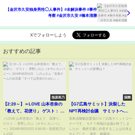
【金沢市久安独身男性◯人事件】#未解決事件 #事件
考察 #金沢市久安 #橋本清勝
Xでフォローしよう
おすすめの記事
指原莉乃
国際
【2:20～】＝LOVE 山本杏奈の
【G7広島サミット】決裂した
「教えて、花便り」 ゲスト： 茅
NPT再検討会議 サミットへの
野しのぶ（オサレカンパニー）
影響は？
＝LOVE 山本杏奈の「教えて、花便り」
長島清隆解説委員のＧ７広島サミットコー
ゲスト： 茅野しのぶ（オサレカンパニ
ナーです。 ＮＰＴ再検討会議が終了しま
2024年08月01日 しのぶさん
ー）2024年08月01日 0:06:00～指原莉乃さ
したが、最終文書に合意することは出来ま
「衣装チームの合言葉『すべて
んの話 ...
せんでした。 来年、被爆地...