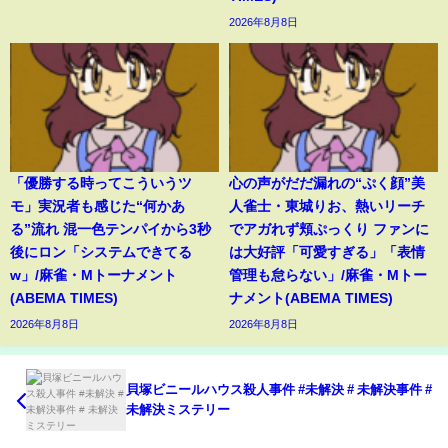
2026年8月8日
「優勝する時ってこういうツ
心の声がだだ漏れの“ぷく顔”美
モ」実況者も感じた“何かあ
人雀士・東城りお、熱いリーチ
る”流れ 混一色テンパイから3秒
でアガれず頬ぷっくり ファンに
後にロン「システムできてる
は大好評「可愛すぎる」「表情
w」/麻雀・Mトーナメント
管理も怠らない」/麻雀・Mトー
(ABEMA TIMES)
ナメント(ABEMA TIMES)
2026年8月8日
2026年8月8日
貝塚ビニールハウス殺人事件 #未解決 # 未解決事件 #
未解決ミステリー