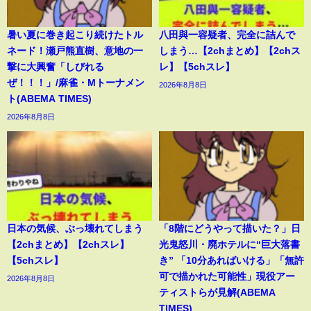
暑い夏に巻き起こり続けたトル
八田與一容疑者、完全に詰んで
ネード！瀬戸熊直樹、意地の一
しまう…【2chまとめ】【2chス
撃に大興奮「しびれる
レ】【5chスレ】
ぜ！！！」/麻雀・Mトーナメン
2026年8月8日
ト(ABEMA TIMES)
2026年8月8日
日本の気候、ぶっ壊れてしまう
「8階にどうやって描いた？」日
【2chまとめ】【2chスレ】
光鬼怒川・廃ホテルに“巨大落書
【5chスレ】
き” 「10分あればいける」「無許
可で描かれた可能性」現役アー
2026年8月8日
ティストらが見解(ABEMA
TIMES)