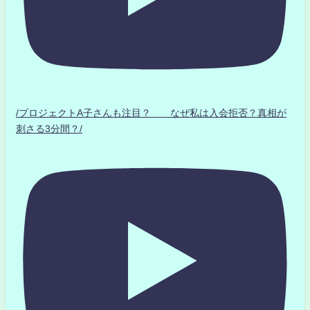
/プロジェクトA子さんも注目？ なぜ私は入会拒否？真相が
刺さる3分間？/