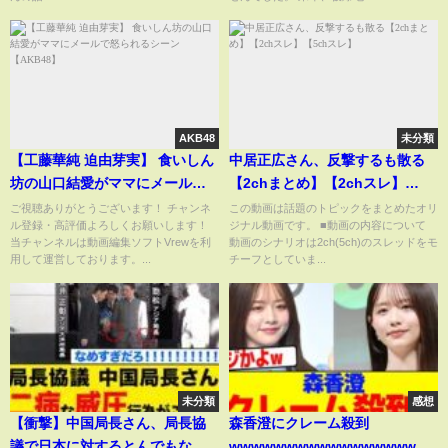
は杏奈のために』」
AKB48
未分類
【工藤華純 迫由芽実】 食いしん
中居正広さん、反撃するも散る
坊の山口結愛がママにメールで
【2chまとめ】【2chスレ】
怒られるシーン 【AKB48】
【5chスレ】
ご視聴ありがとうございます！ チャンネ
この動画は話題のトピックをまとめたオリ
ル登録・高評価よろしくお願いします！
ジナル動画です。 ■動画の内容について
当チャンネルは動画編集ソフトVrewを利
動画のシナリオは2ch(5ch)のスレッドをモ
用して運営しております。...
チーフとしていま...
未分類
感想
【衝撃】中国局長さん、局長協
森香澄にクレーム殺到
議で日本に対するとんでもない
wwwwwwwwwwwwwwwwwwww