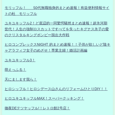
モリッフル！ 50代無職独身的まとめ速報！有益便利情報サイ
トの杜 モリッフル
ユキユキッフル2！ど底辺的一同驚愕騒然まとめ速報！超氷河期
世代！人生の強制ロスカットですべてを失ったキグナス氷子の愛
のクリスタルキングボンビー脱出大作戦
ヒロコンプレックスNIGHT 的まとめ速報！！子供が欲しいど陰キ
ャアラフィフ女子のめざせ！専業主婦！婚活計画編
ユキユキッフル3！
萌えっふる！
天にまします我ら！
ヒロシッフル！ヒロシデース山さんのリフォームひとりDIY！！
ヒロユキユキッフルMAX！スーパークッキング！
徹夜DEテツヤッフル!！レトロ館2号店！