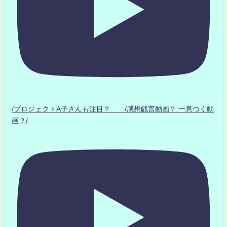
/プロジェクトA子さんも注目？ /感想戯言動画？.一息つく動
画？/