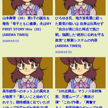
山本舞香（28） 第1子の誕生を
ひろゆき氏、地方首長選に絞っ
報告「母子ともに健康」夫はMY
た新党の狙いは 自身は出馬せず
FIRST STORY Hiro（32）
「自分が表に出た時点で負け
(ABEMA TIMES)
戦」強調した“絶対に公約を守る
政党”と斬新システムの内容
2026年8月7日
(ABEMA TIMES)
2026年8月7日
高市総理へのネット上の風向き
「100点満点」マリノス谷村海
が急変？「新しいこと始めてく
那、完璧ムーブ→“裏抜け
れそう」期待感強く出ていたポ
弾”「これぞ9番」「興奮す
ジティブ反応わずか半年で“逆
る！」相手守備のギャップを狙