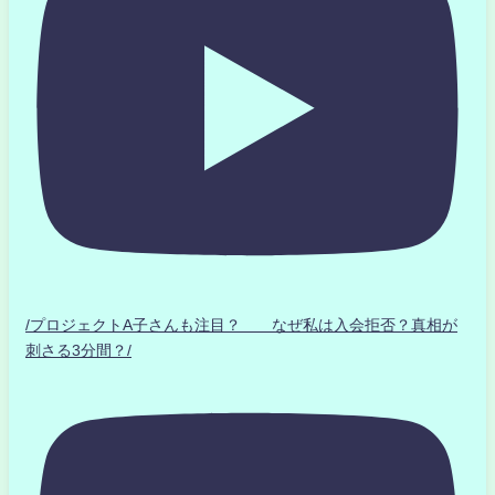
/プロジェクトA子さんも注目？ なぜ私は入会拒否？真相が
刺さる3分間？/