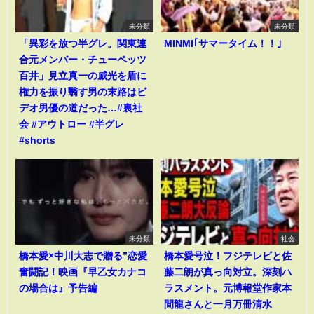
未分類
未分類
「異彩を放つ半グレ。関東連
MINMI｢サマータイム！！｣
合元メンバー・チューペッツ
百井」見立真一の威光を盾に
権力を振り翳す男の末路はビ
デオ男優の道だった…#裏社
会 #アウトロー #半グレ
#shorts
未分類
社会
橋本愛×中川大志で贈る”恋愛
橋本愛号泣！フジテレビと佐
奮闘記！映画『早乙女カナコ
藤二朗が真っ向対立。深刻ハ
の場合は』予告編
ラスメント。元博報堂作家本
間龍さんと一月万冊清水