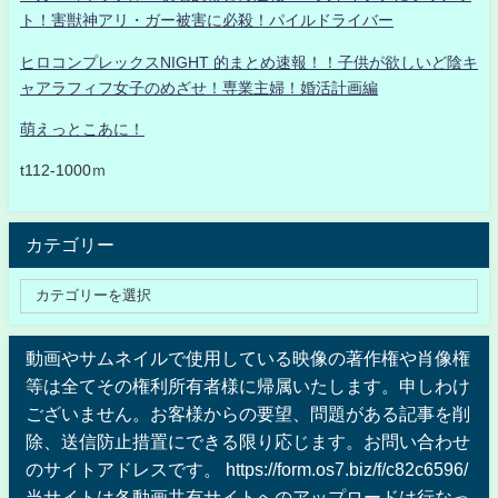
ト！害獣神アリ・ガー被害に必殺！パイルドライバー
ヒロコンプレックスNIGHT 的まとめ速報！！子供が欲しいど陰キ
ャアラフィフ女子のめざせ！専業主婦！婚活計画編
萌えっとこあに！
t112-1000ｍ
カテゴリー
動画やサムネイルで使用している映像の著作権や肖像権
等は全てその権利所有者様に帰属いたします。申しわけ
ございません。お客様からの要望、問題がある記事を削
除、送信防止措置にできる限り応じます。お問い合わせ
のサイトアドレスです。 https://form.os7.biz/f/c82c6596/
当サイトは各動画共有サイトへのアップロードは行なっ