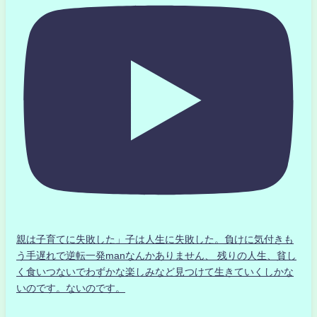
親は子育てに失敗した」子は人生に失敗した。負けに気付きも
う手遅れで逆転一発manなんかありません、 残りの人生、貧し
く食いつないでわずかな楽しみなど見つけて生きていくしかな
いのです。ないのです。