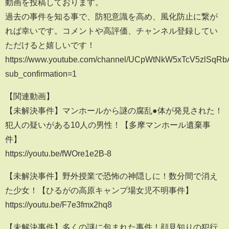
動画を投稿しております。
過去の事件を知る事で、防犯意識を高め、風化防止に繋が
れば幸いです。コメントや高評価、チャンネル登録してい
ただけると嬉しいです！
https://www.youtube.com/channel/UCpWtNkW5xTcV5zlSqR
sub_confirmation=1
【関連動画】
【未解決事件】マンホールから謎の腐乱●体が発見された！
犯人の疑いがある10人の男性！【多摩マンホール遺棄事
件】
https://youtu.be/fWOre1e2B-8
【未解決事件】野外授業で恐怖の神隠しに！数分間で消え
た少女！【ひるがの高原キャンプ場女児不明事件】
https://youtu.be/F7e3fmx2hq8
【未解決事件】多くの謎に包まれた事件！顔見知りの犯行