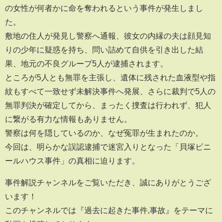
の女性が何者かに命を奪われるという事件が発生しまし
た。
敷地の住人が発見し警察へ通報、彼女の内縁の夫は顔見知
りの少年に疑惑を持ち、問い詰めて自供を引き出した結
果、地元の不良グループ5人が逮捕されます。
ところが5人とも無罪を主張し、遺体に残された血液型や指
紋もすべて一致せず未解決事件へ発展、さらに裁判で5人の
無罪判決が確定してから、まったく捜査は行われず、犯人
に繋がる有力な情報もありません。
警察は何を隠しているのか、なぜ冤罪が生まれたのか。
今回は、明らかな誤認逮捕で迷宮入りとなった「貝塚ビニ
ールハウス事件」の真相に迫ります。
事件解説チャンネルをご覧いただき、誠にありがとうござ
います！
このチャンネルでは『過去に起きた事件,事故』をテーマに