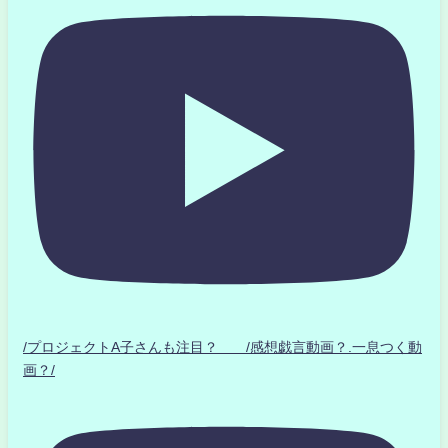
/プロジェクトA子さんも注目？ /感想戯言動画？.一息つく動
画？/