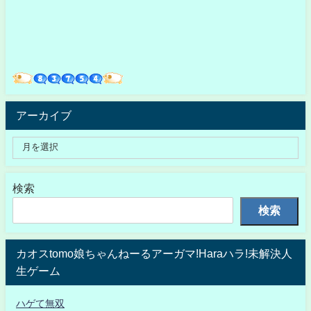
アーカイブ
検索
検索
カオスtomo娘ちゃんねーるアーガマ!Haraハラ!未解決人
生ゲーム
ハゲて無双