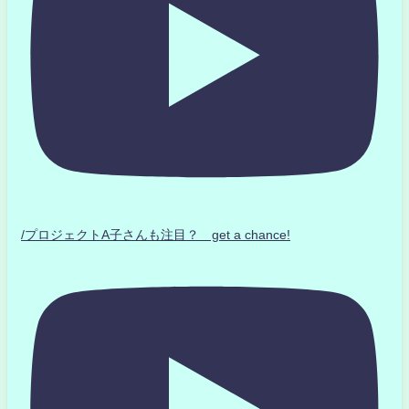
/プロジェクトA子さんも注目？ get a chance!