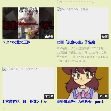
CH） ＝＝＝＝＝＝＝＝＝＝...
未分類
映画
スタバの量の正体
映画『孤狼の血』予告編
...
業界騒然、早くも話題沸騰！2018年最大
の話題作『孤狼の血』 耳にこびりつく怒
号と銃声…。日本が誇る豪華キャストによ
る魂と魂のぶつかり合い！...
未分類
未分類
1 宮崎有妃 対 稲葉ともか
高野修滋先生の便教会 part1
...
...