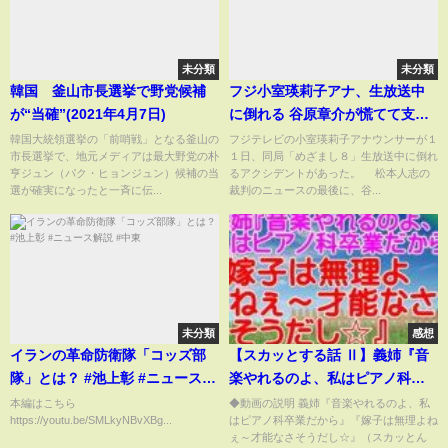
未分類
未分類
韓国 釜山市長選挙で野党候補
フジ小室瑛莉子アナ、生放送中
が“当確”(2021年4月7日)
に倒れる 谷原章介が慌てて支え
る「大丈夫？」「すみませ
韓国大統領選挙の「前哨戦」となる釜山の
フジテレビの小室瑛莉子アナウンサーが１
市長選挙で、地元メディアは最大野党の朴
１日、同局「めざまし８」生放送中に倒れ
ん…」
亨ジュン（パク・ヒョンジュン）候補の当
るアクシデントがあった。 松本人志の
選が確実になったと一斉に伝...
裁判のニュースの最後に、谷...
未分類
感想
イランの革命防衛隊「コッズ部
【スカッとする話 Ⅱ】義姉『音
隊」とは？ #池上彰 #ニュース解
楽やれるのよ、私はピアノ科卒
説 #中東
業だから』『嫁子は無理よねぇ
本編はこちら
◆動画の説明 義姉『音楽やれるのよ、私
https://youtu.be/SMLkyNBvXBg...
はピアノ科卒業だから』『嫁子は無理よね
～才能なさそうだし☆』（スカ
ぇ～才能なさそうだし☆』（スカッとん
ッとんCH）