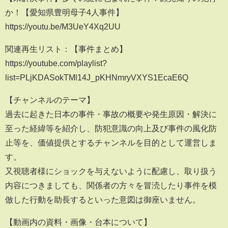
か！【愛知県豊明母子4人事件】
https://youtu.be/M3UeY4Xq2UU
関連再生リスト：【事件まとめ】
https://youtube.com/playlist?
list=PLjKDASokTMl14J_pKHNmryVXYS1EcaE6Q
【チャンネルのテーマ】
過去に起きた日本の事件・事故の概要や発生原因・解決に
至った経緯等を紹介し、防犯意識の向上及び事件の風化防
止等を、価値提供とするチャンネルを目的として運営しま
す。
又視聴者様にショックを与えないように配慮し、取り扱う
内容につきましても、関係者の方々を冒涜したり事件を模
倣した行動を助長するといった意図は御座いません。
【動画内の資料・画像・台本について】