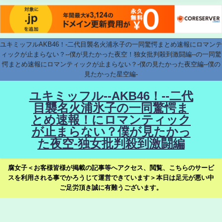
ユキミッフルAKB46！-二代目襲名火浦氷子の一同驚愕まとめ速報にロマンテ
ィックが止まらない？--僕が見たかった夜空！独女批判殺到激闘編--の一同驚
愕まとめ速報にロマンティックが止まらない？-僕の見たかった夜空編--僕の
見たかった星空編-
ユキミッフル--AKB46！--二代
目襲名火浦氷子の一同驚愕ま
とめ速報！にロマンティック
が止まらない？僕が見たかっ
た夜空-独女批判殺到激闘編
腐女子＜お客様皆様が掲載の記事等へアクセス、閲覧、こちらのサービ
スを利用される事でかろうじて運営できています＞本日は足元が悪い中
ご足労頂き誠に有難うございます。