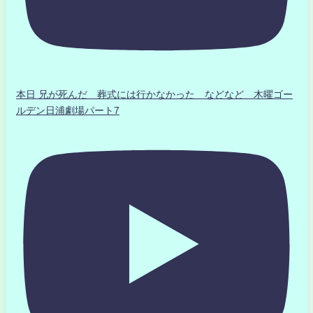
本日 兄が死んだ 葬式には行かなかった などなど 木曜ゴー
ルデン日浦劇場パート7