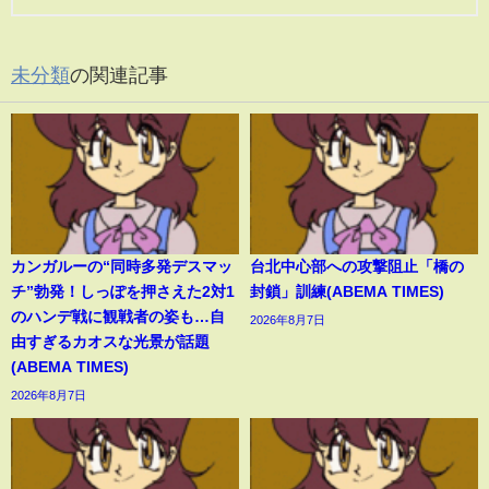
未分類
の関連記事
カンガルーの“同時多発デスマッ
台北中心部への攻撃阻止「橋の
チ”勃発！しっぽを押さえた2対1
封鎖」訓練(ABEMA TIMES)
のハンデ戦に観戦者の姿も…自
2026年8月7日
由すぎるカオスな光景が話題
(ABEMA TIMES)
2026年8月7日