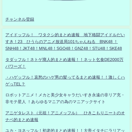
チャンネル登録
アイドッフル！ ワタクシ的まとめ速報 地下格闘アイドルだい
すき！23 ひうらのアニメ放送局101ちゃんねる BNK48 ！
SNH48！JKT48！MNL48！SGO48！GNZ48！STU48！SKE48
タダッフル！ネトゲ廃人的まとめ速報！！ネット乞食DE2000万
パワーズ！
・ハゲッフル！哀愁のハゲ男の髪ってるまとめ速報！！激しくハ
ゲっTEL？
ロボットアニメ！メカと美少女キャラだいすき永遠の非リア充・
非モテ星人 ！あらゆるマニアの為のマニアックサイト
アニゲタレスト（元祖！アニメッフル） ひきこもりニートのオ
ナベ的まとめ速報
ユカ・ヨネッフル！初老的まとめ速報！！大帝イタチにラリアッ