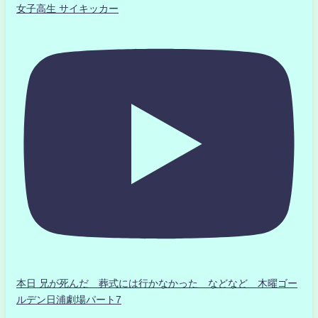
女子高生 サイキッカー
本日 兄が死んだ 葬式には行かなかった などなど 木曜ゴー
ルデン日浦劇場パート7