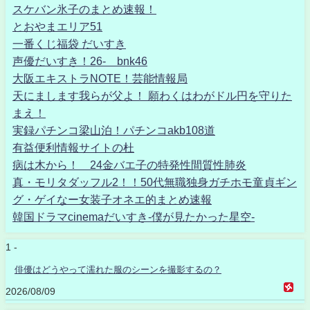
スケバン氷子のまとめ速報！
とおやまエリア51
一番くじ福袋 だいすき
声優だいすき！26- bnk46
大阪エキストラNOTE！芸能情報局
天にまします我らが父よ！ 願わくはわがドル円を守りた
まえ！
実録パチンコ梁山泊！パチンコakb108道
有益便利情報サイトの杜
病は木から！ 24金バエ子の特発性間質性肺炎
真・モリタダッフル2！！50代無職独身ガチホモ童貞ギン
グ・ゲイなー女装子オネエ的まとめ速報
韓国ドラマcinemaだいすき-僕が見たかった星空-
1 -
俳優はどうやって濡れた服のシーンを撮影するの？
2026/08/09