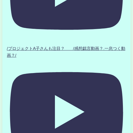
/プロジェクトA子さんも注目？ /感想戯言動画？.一息つく動
画？/