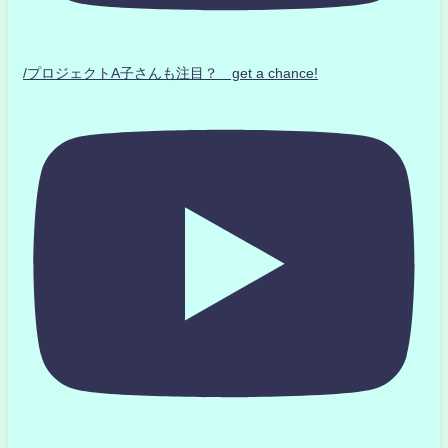
/プロジェクトA子さんも注目？ get a chance!