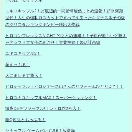
トの杜 モリッフル
ユキユキッフル2！ど底辺的一同驚愕騒然まとめ速報！超氷河期
世代！人生の強制ロスカットですべてを失ったキグナス氷子の愛
のクリスタルキングボンビー脱出大作戦
ヒロコンプレックスNIGHT 的まとめ速報！！子供が欲しいど陰キ
ャアラフィフ女子のめざせ！専業主婦！婚活計画編
ユキユキッフル3！
萌えっふる！
天にまします我ら！
ヒロシッフル！ヒロシデース山さんのリフォームひとりDIY！！
ヒロユキユキッフルMAX！スーパークッキング！
徹夜DEテツヤッフル!！レトロ館2号店！
剛Q超児ともっふる！
ヤナッフル ゲームだいすき6！放送局