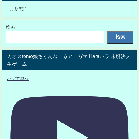
検索
検索
カオスtomo娘ちゃんねーるアーガマ!Haraハラ!未解決人
生ゲーム
ハゲて無双