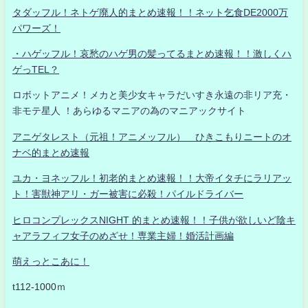
タダッフル！ネトゲ廃人的まとめ速報！！ネット乞食DE2000万
パワーズ！
・ハゲッフル！哀愁のハゲ男の髪ってるまとめ速報！！激しくハ
ゲっTEL？
ロボットアニメ！メカと美少女キャラだいすき永遠の非リア充・
非モテ星人 ！あらゆるマニアの為のマニアックサイト
アニゲタレスト（元祖！アニメッフル） ひきこもりニートのオ
ナベ的まとめ速報
ユカ・ヨネッフル！初老的まとめ速報！！大帝イタチにラリアッ
ト！害獣神アリ・ガー被害に必殺！パイルドライバー
ヒロコンプレックスNIGHT 的まとめ速報！！子供が欲しいど陰キ
ャアラフィフ女子のめざせ！専業主婦！婚活計画編
萌えっとこあに！
t112-1000ｍ