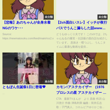
未分類
未分類
【悲報】あのちゃんが全身水着
【2ch面白いスレ】イッチが夜行
NGのワケ･･･
バスでうんこ漏らした話www←
人生終了でワロタｗｗ【ゆっく
Source:
どうもゆっくり夫です！ このchでは、2ち
https://newmatosoku.com/feed/main/rss2.xml...
ゃんねるの爆笑・伝説級の面白話を紹介し
り解説】
ています。 息抜き・暇つぶし、うんこタ
イムに最適な動画を提供...
未分類
未分類
ともぽん生誕祭1日に密着💖
カモン!アステカイザー (1976
プロレスの星 アステカイザー 主
...
題歌）パチソン
CTA 最新TVまんが より 原曲 作詞·山
川啓介 作曲·津島利章 編曲：筒井広志
歌：子門真人、コロムビアゆりかご会...