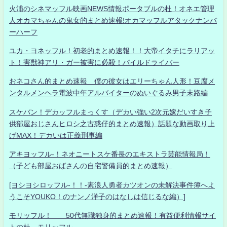
火浦のシネマッフル映画NEWS情報ポータブルの杜！オネエ管理
人オカマちゃんの鬼女的まとめ速報!オカマッフルアタックナンバ
ーハーフ
ユカ・ヨネッフル！初老的まとめ速報！！大帝イタチにラリアッ
ト！害獣神アリ・ガー被害に必殺！パイルドライバー
おネコさん的まとめ速報 僕の彼女はエリーちゃん人形！豆腐メ
ンタルメンヘラ電波中年アルバイターのぬいぐるみ男子末路編
スケバン！デカッフルまっくす（デカい強い2次元嫁だいすき子
供部屋おじさんヒロシ之古惑仔的まとめ速報）話題な動画取り上
げMAX！デカいは正義刑事編
アキヨッフル-！ネオニートスケ番長のエキストラ芸能情報局！
（子ども部屋おばさんの自宅警備員的まとめ速報）
[ヨシヨシロッフル-！！-素浪人勇者カツオンの未解決事件簿へよ
うこそYOUKO！のナンノ洋子のはなしは信じるな編）]
モリッフル！ 50代無職独身的まとめ速報！有益便利情報サイ