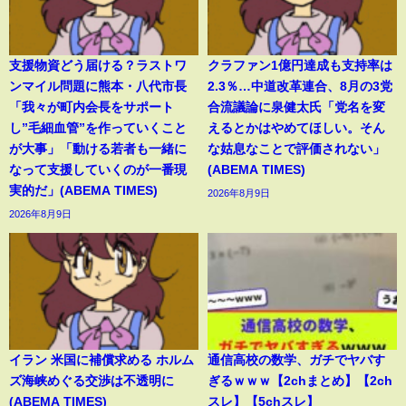
支援物資どう届ける？ラストワ
クラファン1億円達成も支持率は
ンマイル問題に熊本・八代市長
2.3％…中道改革連合、8月の3党
「我々が町内会長をサポート
合流議論に泉健太氏「党名を変
し”毛細血管”を作っていくこと
えるとかはやめてほしい。そん
が大事」「動ける若者も一緒に
な姑息なことで評価されない」
なって支援していくのが一番現
(ABEMA TIMES)
実的だ」(ABEMA TIMES)
2026年8月9日
2026年8月9日
イラン 米国に補償求める ホルム
通信高校の数学、ガチでヤバす
ズ海峡めぐる交渉は不透明に
ぎるｗｗｗ【2chまとめ】【2ch
(ABEMA TIMES)
スレ】【5chスレ】