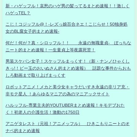
新・ハゲッフル！哀愁のハゲ男の髪ってるまとめ速報！！激しく
ハゲっTEL？
こじ！コジッフル@！-レズっ娘百合ネエ！こじらせ！50独身処
女のBL腐女子的まとめ速報-
何だ！何が？真・シロッフル！！ 永遠の無職童貞- ぼっちな
ニート的まとめ速報！一生童貞上等夜露死苦！
男装スケバン女子！スケッフルまっくす！（新・ナンノひゃくし
きっ!！ビー玉のおいぬさん的まとめ速報） 話題な事件からおも
しろ動画まで取り上げまっくす
ロボットアニメ！メカと美少女キャラだいすき永遠の非リア充・
非モテ星人 ！あらゆるマニアの為のマニアックサイト
ハルッフル-専業主夫的YOUTUBERまとめ速報！キモデブおた
く！初老人の介護生活！激動の1750日
アニゲタレスト（元祖！アニメッフル） ひきこもりニートのオ
ナベ的まとめ速報