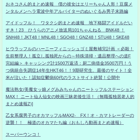
おネコさん的まとめ速報 僕の彼女はエリーちゃん人形！豆腐メ
ンタルメンヘラ電波中年アルバイターのぬいぐるみ男子末路編
アイドッフル！ ワタクシ的まとめ速報 地下格闘アイドルだい
すき！23 ひうらのアニメ放送局101ちゃんねる BNK48 ！
SNH48！JKT48！MNL48！SGO48！GNZ48！STU48！SKE48
ヒウラッフルのハーニーフィニッシュゴミ屋敷補完計画 ＜必殺！
生前整理人！孤立し孤独死からの～特殊清掃・遺品整理への道F
完結編＞ キャッシング計1500万返済：厨二病借金3500万円！う
つ病統合失調症14年生HKT46！！9期研究生、最後のサイト！全
米が泣いた！認知症鬱病60代のラストサイト絶賛！公開中
魔法熟女/美魔女ッ娘メグみみちゃんのニートッフルステーション
MAX！ ニート仙人仙女の映画三昧老後生活！（無職孤独居老人的
まとめ速報Z)]
乙女系腐男子のオカマッフルMAX2- FX！オ・カマトレーダーの
逆襲！！ 極道のオカマたち編（おもしろ動画まとめ速報）
スーパーウンコ！