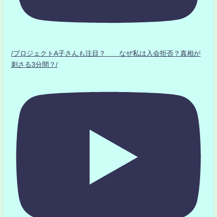
/プロジェクトA子さんも注目？ なぜ私は入会拒否？真相が
刺さる3分間？/