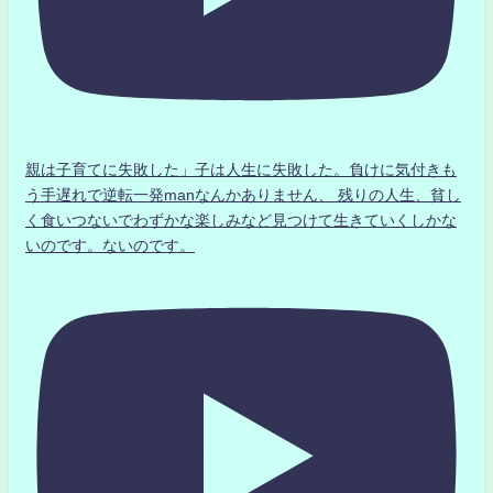
親は子育てに失敗した」子は人生に失敗した。負けに気付きも
う手遅れで逆転一発manなんかありません、 残りの人生、貧し
く食いつないでわずかな楽しみなど見つけて生きていくしかな
いのです。ないのです。