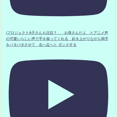
/プロジェクトA子さんも注目？ お母さんだよ とアニメ声
の可愛いらしい声で手を振ってくれる 起き上がりながら両手
をパタパタさせて 右へ左へと ダンスする