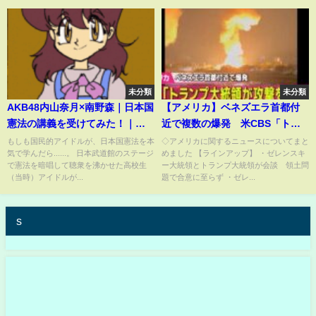
未分類
未分類
AKB48内山奈月×南野森｜日本国
【アメリカ】ベネズエラ首都付
憲法の講義を受けてみた！｜
近で複数の爆発 米CBS「トラ
『憲法主義』 (PHP研究所刊）
ンプ大統領が攻撃を命じた」
もしも国民的アイドルが、日本国憲法を本
◇アメリカに関するニュースについてまと
気で学んだら......。 日本武道館のステージ
めました 【ラインアップ】 ・ゼレンスキ
正式発表はなし」── 国際ニュー
で憲法を暗唱して聴衆を沸かせた高校生
ー大統領とトランプ大統領が会談 領土問
スライブ（日テレNEWS LIVE）
（当時）アイドルが...
題で合意に至らず ・ゼレ...
s