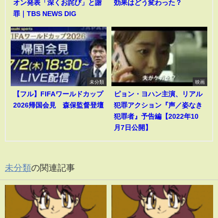
オン発表「深くお詫び」と謝
効果はどう変わった？
罪｜TBS NEWS DIG
未分類
映画
【フル】FIFAワールドカップ
ピョン・ヨハン主演、リアル
2026帰国会見 森保監督登壇
犯罪アクション『声／姿なき
犯罪者』予告編【2022年10
月7日公開】
未分類
の関連記事