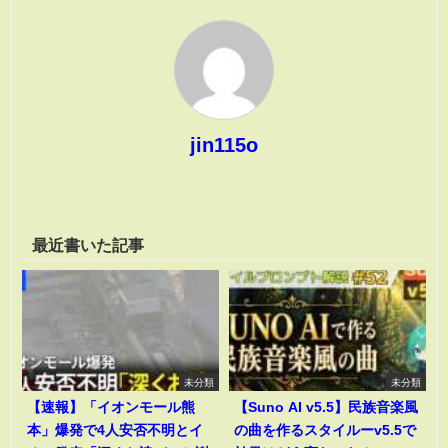
jin115o
最近書いた記事
未分類
未分類
【速報】「イオンモール熊
【Suno AI v5.5】民族音楽風
本」爆発で4人安否不明とイ
の曲を作るスタイルーv5.5で