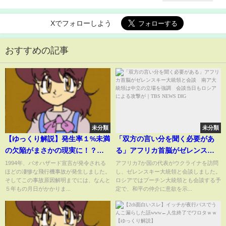
Xでフォローしよう
おすすめの記事
未分類
未分類
【ゆっくり解説】発生率１%未満
「双方の言い分を聞く必要があ
の欠陥がまさかの現実に！？全
る」アフリカ首脳がゼレンスキ
てが粉々になり地獄と化した最
ー大統領と会談 南ア大統領は
1994年、バオハザード宣言が発令される
アフリカ7か国の代表がウクライナを訪問
ほどの凄惨な飛行機事故が発生しました。
し、ゼレンスキー大統領と会談しました。
悪の航空機事故「USエアー427
中立の立場を強調 会談当日も
そしてこの事故原因解明までには、なんと
ロシアではプーチン大統領とも会談する予
便墜落事故」
ロシアによる攻撃が｜
５年もの月日がかかりま...
定で、和平の仲介に意欲を示...
TBS NEWS DIG