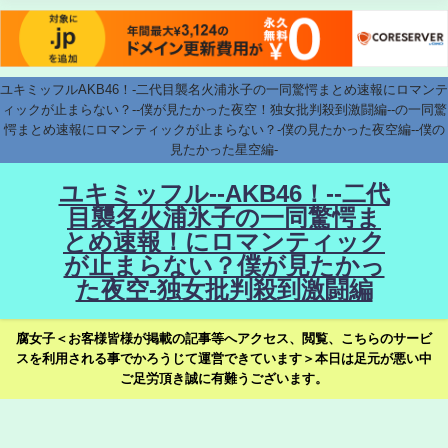
ユキミッフルAKB46！-二代目襲名火浦氷子の一同驚愕まとめ速報にロマンテ
ィックが止まらない？--僕が見たかった夜空！独女批判殺到激闘編--の一同驚
愕まとめ速報にロマンティックが止まらない？-僕の見たかった夜空編--僕の
見たかった星空編-
ユキミッフル--AKB46！--二代
目襲名火浦氷子の一同驚愕ま
とめ速報！にロマンティック
が止まらない？僕が見たかっ
た夜空-独女批判殺到激闘編
腐女子＜お客様皆様が掲載の記事等へアクセス、閲覧、こちらのサービ
スを利用される事でかろうじて運営できています＞本日は足元が悪い中
ご足労頂き誠に有難うございます。