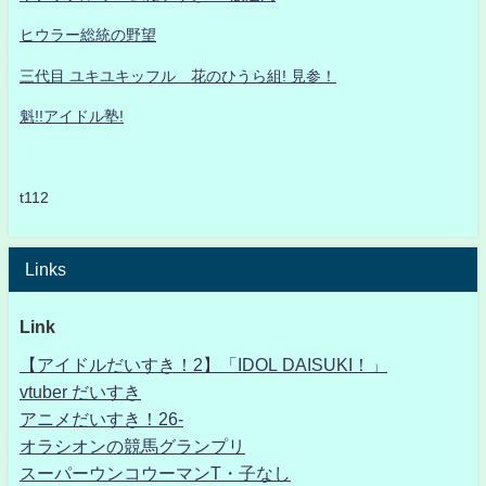
ヒウラー総統の野望
三代目 ユキユキッフル 花のひうら組! 見参！
魁!!アイドル塾!
t112
Links
Link
【アイドルだいすき！2】「IDOL DAISUKI！」
vtuber だいすき
アニメだいすき！26-
オラシオンの競馬グランプリ
スーパーウンコウーマンT・子なし