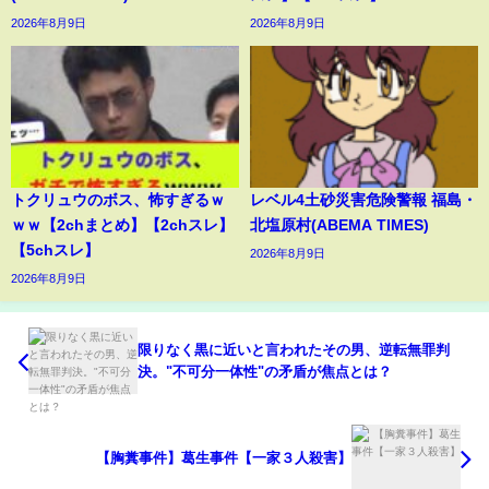
2026年8月9日
2026年8月9日
トクリュウのボス、怖すぎるｗ
レベル4土砂災害危険警報 福島・
ｗｗ【2chまとめ】【2chスレ】
北塩原村(ABEMA TIMES)
【5chスレ】
2026年8月9日
2026年8月9日
限りなく黒に近いと言われたその男、逆転無罪判
決。"不可分一体性"の矛盾が焦点とは？
【胸糞事件】葛生事件【一家３人殺害】