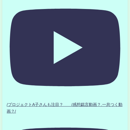
/プロジェクトA子さんも注目？ /感想戯言動画？.一息つく動
画？/