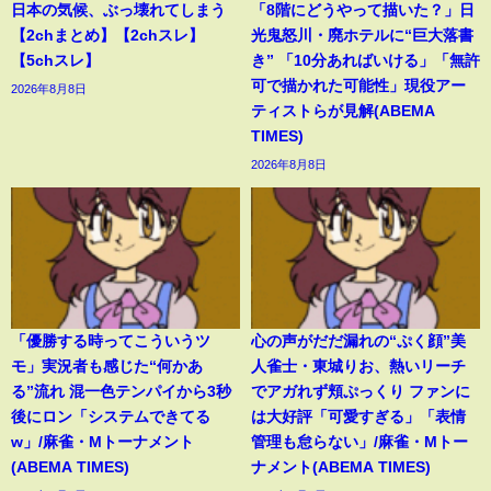
日本の気候、ぶっ壊れてしまう
「8階にどうやって描いた？」日
【2chまとめ】【2chスレ】
光鬼怒川・廃ホテルに“巨大落書
【5chスレ】
き” 「10分あればいける」「無許
可で描かれた可能性」現役アー
2026年8月8日
ティストらが見解(ABEMA
TIMES)
2026年8月8日
「優勝する時ってこういうツ
心の声がだだ漏れの“ぷく顔”美
モ」実況者も感じた“何かあ
人雀士・東城りお、熱いリーチ
る”流れ 混一色テンパイから3秒
でアガれず頬ぷっくり ファンに
後にロン「システムできてる
は大好評「可愛すぎる」「表情
w」/麻雀・Mトーナメント
管理も怠らない」/麻雀・Mトー
(ABEMA TIMES)
ナメント(ABEMA TIMES)