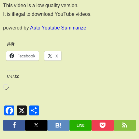
This video is a low quality version.
It is illegal to download YouTube videos.
powered by
Auto Youtube Summarize
共有:
Facebook
X
いいね:
Facebook
X
共
有
LINE