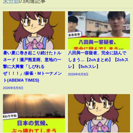
未分類
の関連記事
暑い夏に巻き起こり続けたトル
八田與一容疑者、完全に詰んで
ネード！瀬戸熊直樹、意地の一
しまう…【2chまとめ】【2chス
撃に大興奮「しびれる
レ】【5chスレ】
ぜ！！！」/麻雀・Mトーナメン
2026年8月8日
ト(ABEMA TIMES)
2026年8月8日