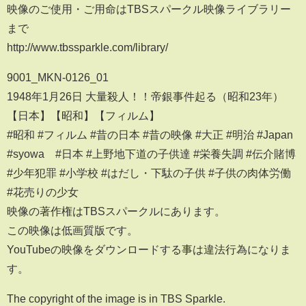
映像のご使用・ご用命はTBSスパークル映像ライブラリー
まで
http://www.tbssparkle.com/library/
9001_MKN-0126_01
1948年1月26日 大量殺人！！帝銀事件起る（昭和23年）
【日本】【昭和】【フィルム】
#昭和 #フィルム #昔の日本 #昔の映像 #大正 #明治 #Japan
#syowa #日本 #上野地下道の子供達 #栄養失調 #伝介賭博
#少年犯罪 #小学校 #はだし・下駄の子供 #子供の肉体労働
#花売りの少女
映像の著作権はTBSスパークルにあります。
この映像は低画質版です。
YouTubeの映像をダウンロードする事は違法行為になりま
す。
The copyright of the image is in TBS Sparkle.