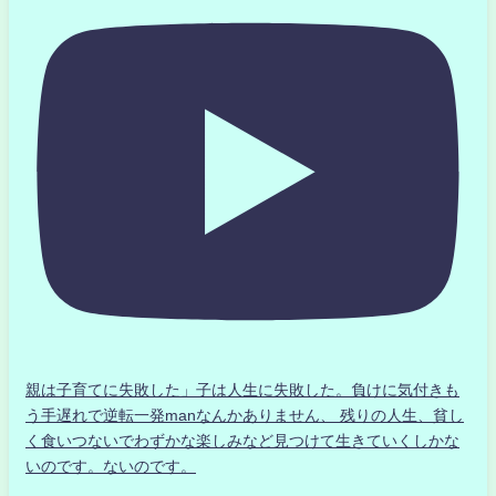
親は子育てに失敗した」子は人生に失敗した。負けに気付きも
う手遅れで逆転一発manなんかありません、 残りの人生、貧し
く食いつないでわずかな楽しみなど見つけて生きていくしかな
いのです。ないのです。