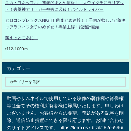
ユカ・ヨネッフル！初老的まとめ速報！！大帝イタチにラリアッ
ト！害獣神アリ・ガー被害に必殺！パイルドライバー
ヒロコンプレックスNIGHT 的まとめ速報！！子供が欲しいど陰キ
ャアラフィフ女子のめざせ！専業主婦！婚活計画編
萌えっとこあに！
t112-1000ｍ
カテゴリー
動画やサムネイルで使用している映像の著作権や肖像権
等は全てその権利所有者様に帰属いたします。申しわけ
ございません。お客様からの要望、問題がある記事を削
除、送信防止措置にできる限り応じます。お問い合わせ
のサイトアドレスです。 https://form.os7.biz/f/c82c6596/