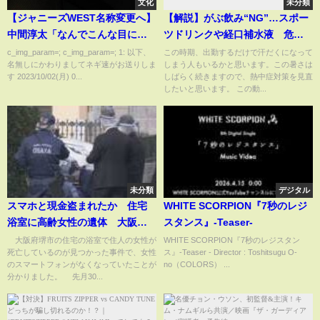
文化
未分類
【ジャニーズWEST名称変更へ】
【解説】がぶ飲み“NG”…スポー
中間淳太「なんでこんな目に遭
ツドリンクや経口補水液 危険
わないかんのやろって思いもあ
な暑さの“身近な落とし穴”『知
c_img_param=; c_img_param=; 1: 以下、
この時期、出勤するだけで汗だくになって
名無しにかわりましてネギ速がお送りしま
しまう人もいるかと思います。この暑さは
りますけど…」
りたいッ！』
す 2023/10/02(月) 0...
しばらく続きますので、熱中症対策を見直
したいと思います。 この動...
未分類
デジタル
スマホと現金盗まれたか 住宅
WHITE SCORPION『7秒のレジ
浴室に高齢女性の遺体 大阪・
スタンス』-Teaser-
堺市(2026年2月10日)
大阪府堺市の住宅の浴室で住人の女性が
WHITE SCORPION『7秒のレジスタン
死亡しているのが見つかった事件で、女性
ス』-Teaser - Director : Toshitsugu O-
のスマートフォンがなくなっていたことが
no（COLORS） ...
分かりました。 先月30...