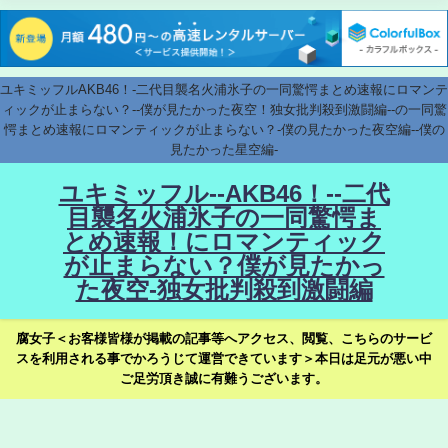
ユキミッフルAKB46！-二代目襲名火浦氷子の一同驚愕まとめ速報にロマンテ
ィックが止まらない？--僕が見たかった夜空！独女批判殺到激闘編--の一同驚
愕まとめ速報にロマンティックが止まらない？-僕の見たかった夜空編--僕の
見たかった星空編-
ユキミッフル--AKB46！--二代
目襲名火浦氷子の一同驚愕ま
とめ速報！にロマンティック
が止まらない？僕が見たかっ
た夜空-独女批判殺到激闘編
腐女子＜お客様皆様が掲載の記事等へアクセス、閲覧、こちらのサービ
スを利用される事でかろうじて運営できています＞本日は足元が悪い中
ご足労頂き誠に有難うございます。