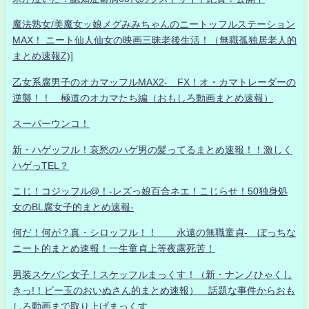
魔法熟女/美魔女ッ娘メグみみちゃんのニートッフルステーション
MAX！ ニート仙人仙女の映画三昧老後生活！（無職孤独居老人的
まとめ速報Z)]
乙女系腐男子のオカマッフルMAX2- FX！オ・カマトレーダーの
逆襲！！ 極道のオカマたち編（おもしろ動画まとめ速報）
スーパーウンコ！
新・ハゲッフル！哀愁のハゲ男の髪ってるまとめ速報！！激しく
ハゲっTEL？
こじ！コジッフル@！-レズっ娘百合ネエ！こじらせ！50独身処
女のBL腐女子的まとめ速報-
何だ！何が？真・シロッフル！！ 永遠の無職童貞- ぼっちな
ニート的まとめ速報！一生童貞上等夜露死苦！
男装スケバン女子！スケッフルまっくす！（新・ナンノひゃくし
きっ!！ビー玉のおいぬさん的まとめ速報） 話題な事件からおも
しろ動画まで取り上げまっくす