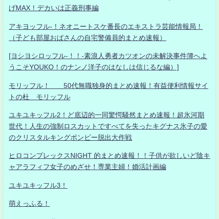
げMAX！デカいは正義刑事編
アキヨッフル-！ネオニートスケ番長のエキストラ芸能情報局！
（子ども部屋おばさんの自宅警備員的まとめ速報）
[ヨシヨシロッフル-！！-素浪人勇者カツオンの未解決事件簿へよ
うこそYOUKO！のナンノ洋子のはなしは信じるな編）]
モリッフル！ 50代無職独身的まとめ速報！有益便利情報サイ
トの杜 モリッフル
ユキユキッフル2！ど底辺的一同驚愕騒然まとめ速報！超氷河期
世代！人生の強制ロスカットですべてを失ったキグナス氷子の愛
のクリスタルキングボンビー脱出大作戦
ヒロコンプレックスNIGHT 的まとめ速報！！子供が欲しいど陰キ
ャアラフィフ女子のめざせ！専業主婦！婚活計画編
ユキユキッフル3！
萌えっふる！