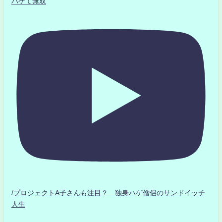
ハゲて無双
/プロジェクトA子さんも注目？ 独身ハゲ僧侶のサンドイッチ
人生