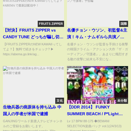
FRUITS ZIPPER
国際
【対決】FRUITS ZIPPER vs
名優チョン・ウソン、初監督&主
CANDY TUNE どっちが騙し切れ
演！キム・ナムギルら共演／映
るのか！？｜#FRUITSZIPPERの
画『ザ・ガーディアン／守護
【FRUITS ZIPPERのNEW KAWAIIってし
名優チョン・ウソンが監督を手掛ける衝撃
てよ？】無料で続きをチェック? ▶
の韓国クライム・アクション大作『ザ・ガ
NEW KAWAIIってしてよ？
者』予告編
https://abema.go.link/ag...
ーディアン／守護者』。あまりに熾烈すぎ
#ABEMA で最新話配信中！
る敵の攻撃に結末も不安にな...
文化
未分類
生物兵器の病原体を持ち込み 中
【DDR 2014】 FUNKY
国人の学者が米国で逮捕
SUMMER BEACH / P*Light
[SINGLE CHALLENGE] 譜面確
GANJINGワールド新唐人テレビチャンネ
Lv 17 BPM 88-175 ◆BEMANI
ルのご登録をお願いします。
SELECTION楽曲パック vol.1(24/3/13)
認+Clap