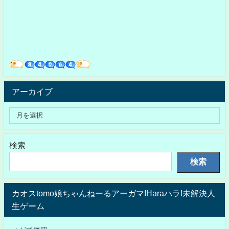
アーカイブ
検索
検索
カオスtomo娘ちゃんねーるアーガマ!Haraハラ!未解決人
生ゲーム