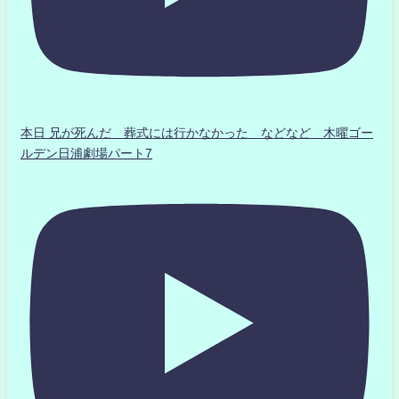
本日 兄が死んだ 葬式には行かなかった などなど 木曜ゴー
ルデン日浦劇場パート7