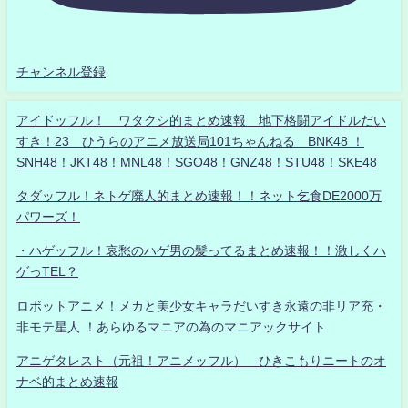
チャンネル登録
アイドッフル！ ワタクシ的まとめ速報 地下格闘アイドルだい
すき！23 ひうらのアニメ放送局101ちゃんねる BNK48 ！
SNH48！JKT48！MNL48！SGO48！GNZ48！STU48！SKE48
タダッフル！ネトゲ廃人的まとめ速報！！ネット乞食DE2000万
パワーズ！
・ハゲッフル！哀愁のハゲ男の髪ってるまとめ速報！！激しくハ
ゲっTEL？
ロボットアニメ！メカと美少女キャラだいすき永遠の非リア充・
非モテ星人 ！あらゆるマニアの為のマニアックサイト
アニゲタレスト（元祖！アニメッフル） ひきこもりニートのオ
ナベ的まとめ速報