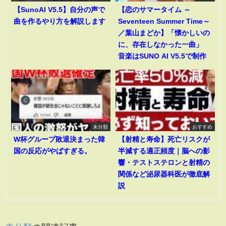
【SunoAI V5.5】自分の声で
【恋のサマータイム ～
曲を作るやり方を解説します
Seventeen Summer Time～
／葉山まどか】「懐かしいの
に、存在しなかった一曲」
音楽はSUNO AI V5.5で制作
未分類
おすすめ
W杯グループ敗退決まった韓
【射精と寿命】死亡リスクが
国の反応がやばすぎる。
半減する適正頻度｜脳への影
響・テストステロンと射精の
関係など泌尿器科医が徹底解
説