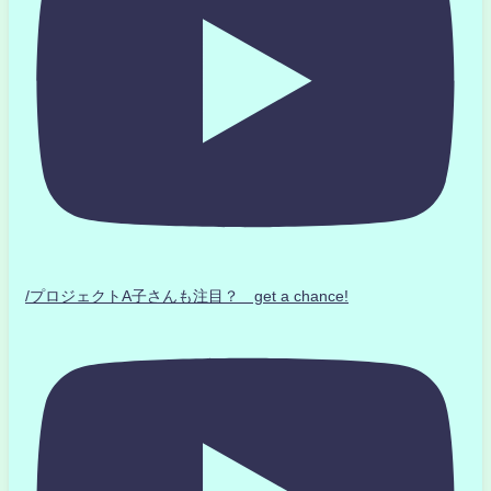
/プロジェクトA子さんも注目？ get a chance!