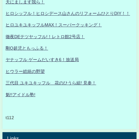
天にまします我ら！
ヒロシッフル！ヒロシデース山さんのリフォームひとりDIY！！
ヒロユキユキッフルMAX！スーパークッキング！
徹夜DEテツヤッフル!！レトロ館2号店！
剛Q超児ともっふる！
ヤナッフル ゲームだいすき6！放送局
ヒウラー総統の野望
三代目 ユキユキッフル 花のひうら組! 見参！
魁!!アイドル塾!
t112
Links