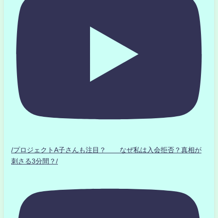
/プロジェクトA子さんも注目？ なぜ私は入会拒否？真相が
刺さる3分間？/