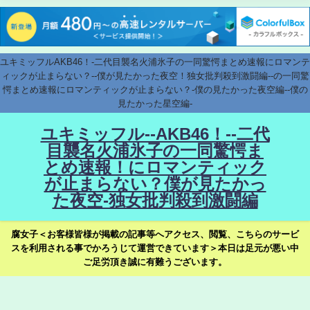
ユキミッフルAKB46！-二代目襲名火浦氷子の一同驚愕まとめ速報にロマンテ
ィックが止まらない？--僕が見たかった夜空！独女批判殺到激闘編--の一同驚
愕まとめ速報にロマンティックが止まらない？-僕の見たかった夜空編--僕の
見たかった星空編-
ユキミッフル--AKB46！--二代
目襲名火浦氷子の一同驚愕ま
とめ速報！にロマンティック
が止まらない？僕が見たかっ
た夜空-独女批判殺到激闘編
腐女子＜お客様皆様が掲載の記事等へアクセス、閲覧、こちらのサービ
スを利用される事でかろうじて運営できています＞本日は足元が悪い中
ご足労頂き誠に有難うございます。