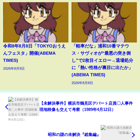
令和8年8月8日「TOKYOおうえ
「軽率だな」浦和10番マテウ
んフェスタ」開催(ABEMA
ス・サヴィオが“最悪の突き倒
TIMES)
し”で2枚目イエロー→退場処分
に「熱い性格が裏目に出たか」
2026年8月9日
(ABEMA TIMES)
2026年8月8日
【未解決事件】横浜市鶴見区デパート店員〇人事件
現地映像も交えて考察（1989年4月12日）
昭和の謎の未解決『総集編』