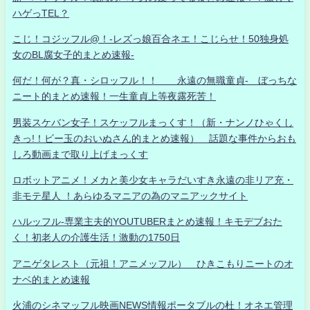
ハゲっTEL？
こじ！コジッフル@！-レズっ娘百合ネエ！こじらせ！50独身処
女のBL腐女子的まとめ速報-
何だ！何が？真・シロッフル！！ 永遠の無職童貞- ぼっちな
ニート的まとめ速報！一生童貞上等夜露死苦！
男装スケバン女子！スケッフルまっくす！（新・ナンノひゃくし
きっ!！ビー玉のおいぬさん的まとめ速報） 話題な事件からおも
しろ動画まで取り上げまっくす
ロボットアニメ！メカと美少女キャラだいすき永遠の非リア充・
非モテ星人 ！あらゆるマニアの為のマニアックサイト
ハルッフル-専業主夫的YOUTUBERまとめ速報！キモデブおた
く！初老人の介護生活！激動の1750日
アニゲタレスト（元祖！アニメッフル） ひきこもりニートのオ
ナベ的まとめ速報
火浦のシネマッフル映画NEWS情報ポータブルの杜！オネエ管理