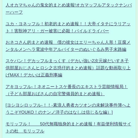
人オカマちゃんの鬼女的まとめ速報!オカマッフルアタックナンバ
ーハーフ
ユカ・ヨネッフル！初老的まとめ速報！！大帝イタチにラリアッ
ト！害獣神アリ・ガー被害に必殺！パイルドライバー
おネコさん的まとめ速報 僕の彼女はエリーちゃん人形！豆腐メ
ンタルメンヘラ電波中年アルバイターのぬいぐるみ男子末路編
スケバン！デカッフルまっくす（デカい強い2次元嫁だいすき子
供部屋おじさんヒロシ之古惑仔的まとめ速報）話題な動画取り上
げMAX！デカいは正義刑事編
アキヨッフル-！ネオニートスケ番長のエキストラ芸能情報局！
（子ども部屋おばさんの自宅警備員的まとめ速報）
[ヨシヨシロッフル-！！-素浪人勇者カツオンの未解決事件簿へよ
うこそYOUKO！のナンノ洋子のはなしは信じるな編）]
モリッフル！ 50代無職独身的まとめ速報！有益便利情報サイ
トの杜 モリッフル