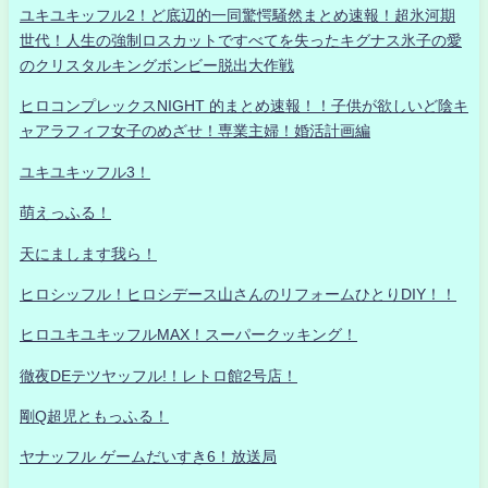
ユキユキッフル2！ど底辺的一同驚愕騒然まとめ速報！超氷河期
世代！人生の強制ロスカットですべてを失ったキグナス氷子の愛
のクリスタルキングボンビー脱出大作戦
ヒロコンプレックスNIGHT 的まとめ速報！！子供が欲しいど陰キ
ャアラフィフ女子のめざせ！専業主婦！婚活計画編
ユキユキッフル3！
萌えっふる！
天にまします我ら！
ヒロシッフル！ヒロシデース山さんのリフォームひとりDIY！！
ヒロユキユキッフルMAX！スーパークッキング！
徹夜DEテツヤッフル!！レトロ館2号店！
剛Q超児ともっふる！
ヤナッフル ゲームだいすき6！放送局