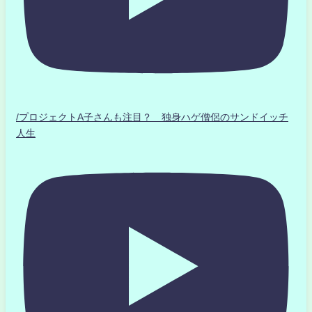
/プロジェクトA子さんも注目？ 独身ハゲ僧侶のサンドイッチ
人生