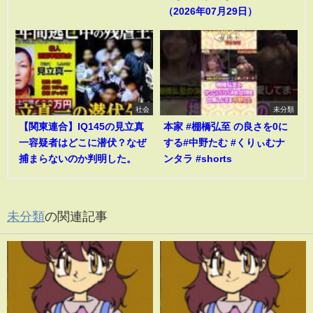
（2026年07月29日）
社会
未分類
【関東連合】IQ145の見立真
本家 #棚橋弘至 の良さを0に
一容疑者はどこに潜伏？なぜ
する#中野たむ #くりぃむナ
捕まらないのか判明した。
ンタラ #shorts
未分類
の関連記事