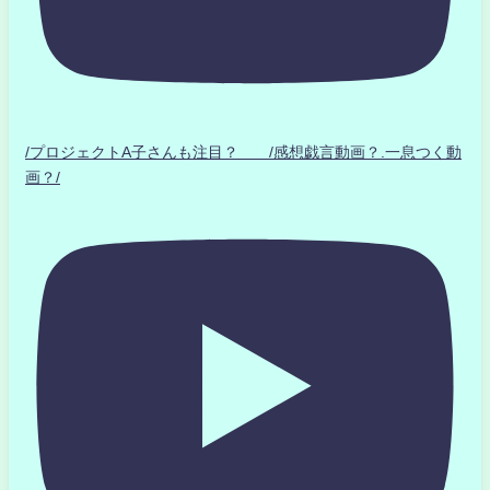
/プロジェクトA子さんも注目？ /感想戯言動画？.一息つく動
画？/