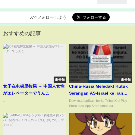
Xでフォローしよう
おすすめの記事
未分類
未分類
女子在电梯里拉屎 ～ 中国人女性
China-Rusia Meledak! Kutuk
がエレベーターでうんこ
Serangan AS-Israel ke Iran
dari Segala Penjuru, PD 3 Bak
...
Download aplikasi berita TribunX di Play
Store atau App Store untuk da...
di Depan Mata