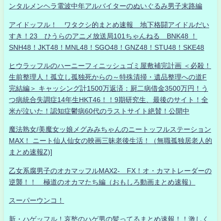
ンタルメンヘラ電波中年アルバイターのぬいぐるみ男子末路編
アイドッフル！ ワタクシ的まとめ速報 地下格闘アイドルだい
すき！23 ひうらのアニメ放送局101ちゃんねる BNK48 ！
SNH48！JKT48！MNL48！SGO48！GNZ48！STU48！SKE48
ヒウラッフルのハーニーフィニッシュゴミ屋敷補完計画 ＜必殺！
生前整理人！孤立し孤独死からの～特殊清掃・遺品整理への道F
完結編＞ キャッシング計1500万返済：厨二病借金3500万円！う
つ病統合失調症14年生HKT46！！9期研究生、最後のサイト！全
米が泣いた！認知症鬱病60代のラストサイト絶賛！公開中
魔法熟女/美魔女ッ娘メグみみちゃんのニートッフルステーション
MAX！ ニート仙人仙女の映画三昧老後生活！（無職孤独居老人的
まとめ速報Z)]
乙女系腐男子のオカマッフルMAX2- FX！オ・カマトレーダーの
逆襲！！ 極道のオカマたち編（おもしろ動画まとめ速報）
スーパーウンコ！
新・ハゲッフル！哀愁のハゲ男の髪ってるまとめ速報！！激しく