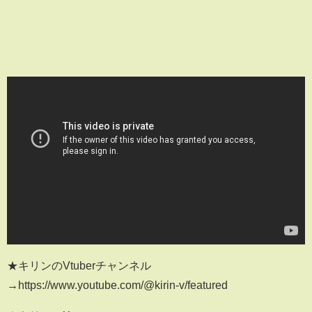
★キリンのVtuberチャンネル
→https://www.youtube.com/@kirin-v/featured