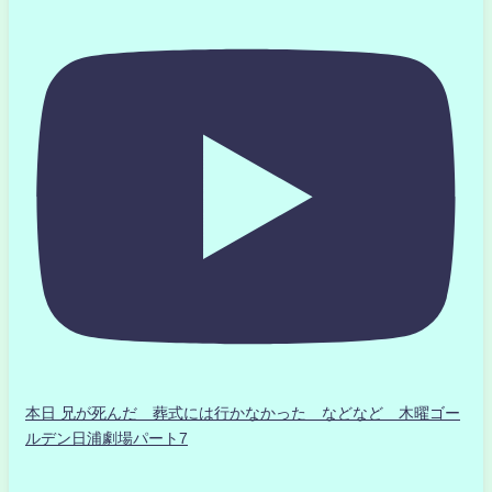
本日 兄が死んだ 葬式には行かなかった などなど 木曜ゴー
ルデン日浦劇場パート7