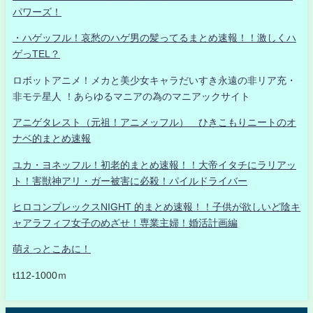
パワーズ！
・ハゲッフル！哀愁のハゲ男の髪ってるまとめ速報！！激しくハ
ゲっTEL？
ロボットアニメ！メカと美少女キャラだいすき永遠の非リア充・
非モテ星人 ！あらゆるマニアの為のマニアックサイト
アニゲタレスト（元祖！アニメッフル） ひきこもりニートのオ
ナベ的まとめ速報
ユカ・ヨネッフル！初老的まとめ速報！！大帝イタチにラリアッ
ト！害獣神アリ・ガー被害に必殺！パイルドライバー
ヒロコンプレックスNIGHT 的まとめ速報！！子供が欲しいど陰キ
ャアラフィフ女子のめざせ！専業主婦！婚活計画編
萌えっとこあに！
t112-1000ｍ