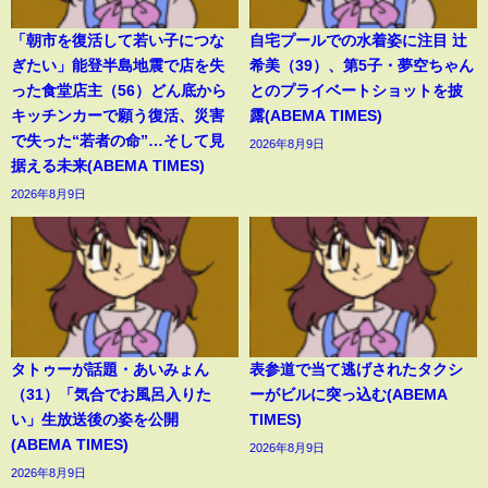
「朝市を復活して若い子につな
自宅プールでの水着姿に注目 辻
ぎたい」能登半島地震で店を失
希美（39）、第5子・夢空ちゃん
った食堂店主（56）どん底から
とのプライベートショットを披
キッチンカーで願う復活、災害
露(ABEMA TIMES)
で失った“若者の命”…そして見
2026年8月9日
据える未来(ABEMA TIMES)
2026年8月9日
タトゥーが話題・あいみょん
表参道で当て逃げされたタクシ
（31）「気合でお風呂入りた
ーがビルに突っ込む(ABEMA
い」生放送後の姿を公開
TIMES)
(ABEMA TIMES)
2026年8月9日
2026年8月9日