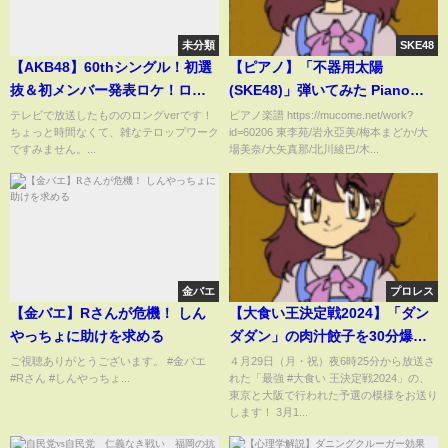
未分類
SKE48
【AKB48】60thシングル！初選
【ピアノ】「不器用太陽
抜＆初メンバー発表ロケ！ロン
(SKE48)」弾いてみた Piano
グver【久しぶりのリップグロ
Cover
テレビで放送したもののロングverです！
ピアノ楽譜 https://mucome.net/work?
ちょっと時間なくて、雑なテロップワーク
id=60206 東李苑/岩永亞美/梅本まどか/大
ス】
ですみません。...
場美奈/大矢真那/北川綾巴/木...
金バエ
プロレス
【金バエ】Rさんが危機！ しん
【大食い王決定戦2024】「ダン
やっちょに助けを求める
ダダン」の肉汁餃子を30分爆食
する東京予選！歴戦の実力者や
ご視聴ありがとうございます。 #金バエ
４月29日（月・祝）夜6時25分から放送さ
#Rさん #しんやっちょ...
れた「最強 #大食い 王決定戦2024」の、
元プラマイ兼光も参戦！勝者は
東京と大阪で行われた予選の模様をお送り
5kg越えの激戦を全部見せます
します！ 3月1...
【大胃王】【MUKBANG】