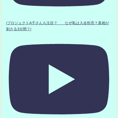
/プロジェクトA子さんも注目？ なぜ私は入会拒否？真相が
刺さる3分間？/