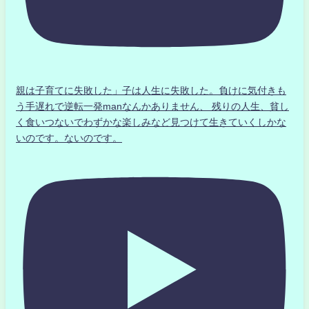
親は子育てに失敗した」子は人生に失敗した。負けに気付きも
う手遅れで逆転一発manなんかありません、 残りの人生、貧し
く食いつないでわずかな楽しみなど見つけて生きていくしかな
いのです。ないのです。