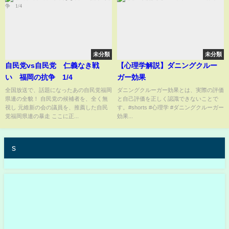
未分類
未分類
自民党vs自民党 仁義なき戦
【心理学解説】ダニングクルー
い 福岡の抗争 1/4
ガー効果
全国放送で、話題になったあの自民党福岡
ダニングクルーガー効果とは、実際の評価
県連の全貌！ 自民党の候補者を、全く無
と自己評価を正しく認識できないことで
視し 元維新の会の議員を、推薦した自民
す。#shorts #心理学 #ダニングクルーガー
党福岡県連の暴走 ここに正...
効果...
s