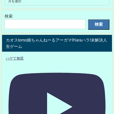
検索
検索
カオスtomo娘ちゃんねーるアーガマ!Haraハラ!未解決人
生ゲーム
ハゲて無双