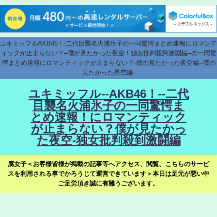
ユキミッフルAKB46！-二代目襲名火浦氷子の一同驚愕まとめ速報にロマンテ
ィックが止まらない？--僕が見たかった夜空！独女批判殺到激闘編--の一同驚
愕まとめ速報にロマンティックが止まらない？-僕の見たかった夜空編--僕の
見たかった星空編-
ユキミッフル--AKB46！--二代
目襲名火浦氷子の一同驚愕ま
とめ速報！にロマンティック
が止まらない？僕が見たかっ
た夜空-独女批判殺到激闘編
腐女子＜お客様皆様が掲載の記事等へアクセス、閲覧、こちらのサービ
スを利用される事でかろうじて運営できています＞本日は足元が悪い中
ご足労頂き誠に有難うございます。