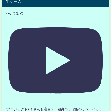
生ゲーム
ハゲて無双
/プロジェクトA子さんも注目？ 独身ハゲ僧侶のサンドイッチ