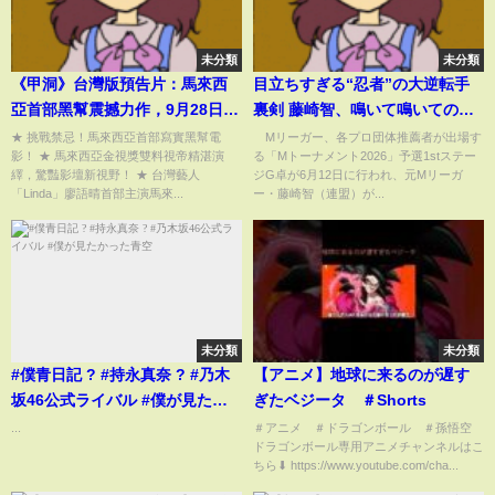
未分類
未分類
《甲洞》台灣版預告片：馬來西
目立ちすぎる“忍者”の大逆転手
亞首部黑幫震撼力作，9月28日永
裏剣 藤崎智、鳴いて鳴いての跳
不回頭！
満の破壊力がすごすぎた「派手
★ 挑戰禁忌！馬來西亞首部寫實黑幫電
Mリーガー、各プロ団体推薦者が出場す
影！ ★ 馬來西亞金視獎雙料視帝精湛演
る「Mトーナメント2026」予選1stステー
な忍者」「鬼すぎる」(ABEMA
繹，驚豔影壇新視野！ ★ 台灣藝人
ジG卓が6月12日に行われ、元Mリーガ
TIMES)
「Linda」廖語晴首部主演馬來...
ー・藤崎智（連盟）が...
未分類
未分類
#僕青日記 ? #持永真奈 ? #乃木
【アニメ】地球に来るのが遅す
坂46公式ライバル #僕が見たか
ぎたベジータ ＃Shorts
った青空
...
＃アニメ ＃ドラゴンボール ＃孫悟空
ドラゴンボール専用アニメチャンネルはこ
ちら⬇︎ https://www.youtube.com/cha...