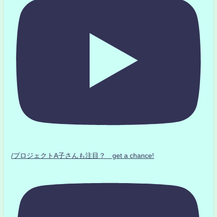
/プロジェクトA子さんも注目？ get a chance!