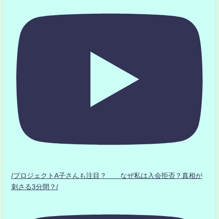
/プロジェクトA子さんも注目？ なぜ私は入会拒否？真相が
刺さる3分間？/