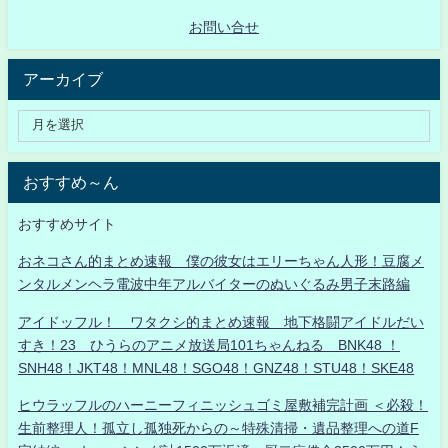
お問い合せ
アーカイブ
おすすめ～ん
おすすめサイト
おネコさん的まとめ速報 僕の彼女はエリーちゃん人形！豆腐メ
ンタルメンヘラ電波中年アルバイターのぬいぐるみ男子末路編
アイドッフル！ ワタクシ的まとめ速報 地下格闘アイドルだい
すき！23 ひうらのアニメ放送局101ちゃんねる BNK48 ！
SNH48！JKT48！MNL48！SGO48！GNZ48！STU48！SKE48
ヒウラッフルのハーニーフィニッシュゴミ屋敷補完計画 ＜必殺！
生前整理人！孤立し孤独死からの～特殊清掃・遺品整理への道F