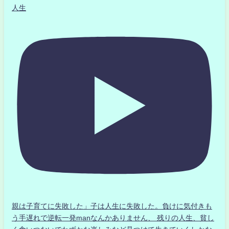
人生
親は子育てに失敗した」子は人生に失敗した。負けに気付きも
う手遅れで逆転一発manなんかありません、 残りの人生、貧し