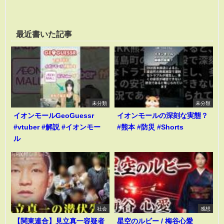
最近書いた記事
未分類
未分類
イオンモールGeoGuessr
イオンモールの深刻な実態？
#vtuber #解説 #イオンモー
#熊本 #防災 #Shorts
ル
社会
感想
【関東連合】見立真一容疑者
星空のルビー / 梅谷心愛