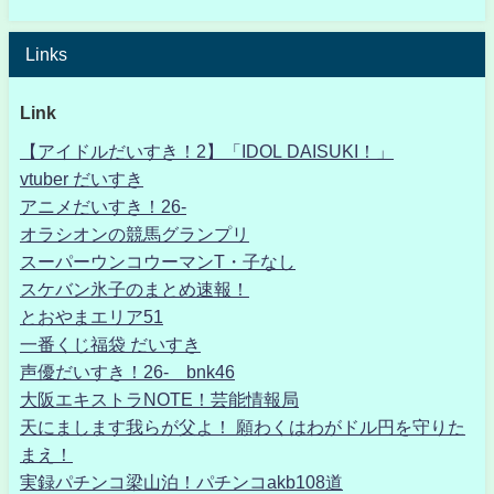
Links
Link
【アイドルだいすき！2】「IDOL DAISUKI！」
vtuber だいすき
アニメだいすき！26-
オラシオンの競馬グランプリ
スーパーウンコウーマンT・子なし
スケバン氷子のまとめ速報！
とおやまエリア51
一番くじ福袋 だいすき
声優だいすき！26- bnk46
大阪エキストラNOTE！芸能情報局
天にまします我らが父よ！ 願わくはわがドル円を守りた
まえ！
実録パチンコ梁山泊！パチンコakb108道