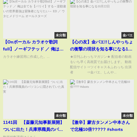
未分類
金バエ
【Onボーカル カラオケ歌詞
【心の友】金バエ!!しんやっちょ
full】ノーギフテッド ／ 俺は全
の衝撃の現状を知る事になる10
てを【パリイ】する～逆勘違い
月22日
カラオケ練習用に作成した。...
★日刊ふわっちマガジン★ 配信者の動画
をいち早く高画質でお届けします。 動画
の世界最強は冒険者になりたい
配信サイト⇒ツイキャス＆ふわっち 出演
～ ED ／ ウタヒメドリーム オー
者 ⇒金バエ、しんや...
ルスターズ
未分類
未分類
1141回 【斎藤元知事新展開】
【激辛】蒙古タンメン中本さん
ついに出た！兵庫県職員のパソ
で北極10倍????? #shorts
コンに隠されていた真実