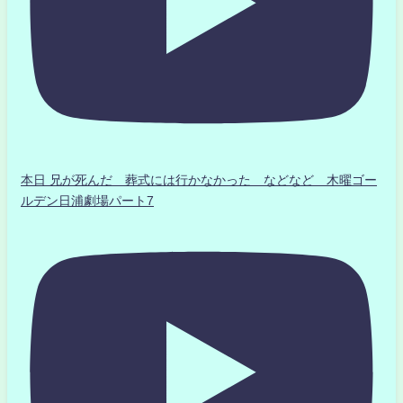
本日 兄が死んだ 葬式には行かなかった などなど 木曜ゴー
ルデン日浦劇場パート7