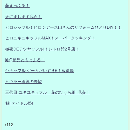
萌えっふる！
天にまします我ら！
ヒロシッフル！ヒロシデース山さんのリフォームひとりDIY！！
ヒロユキユキッフルMAX！スーパークッキング！
徹夜DEテツヤッフル!！レトロ館2号店！
剛Q超児ともっふる！
ヤナッフル ゲームだいすき6！放送局
ヒウラー総統の野望
三代目 ユキユキッフル 花のひうら組! 見参！
魁!!アイドル塾!
t112