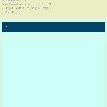
動画編集講座はこちら
...
https://www.dogaedit.com オンラインサロ
ン 超実践！髙橋洋一の政経塾 第一次募集
は締め切りまし...
s