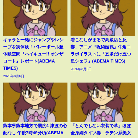
キャラと一緒にジャンプやレシ
着こなしがまるで高級店と反
ーブを実体験！バレーボール超
響、アニメ『呪術廻戦』牛角コ
体験空間『ハイキュー!! オンザ
ラボイラストに「五条だけ五つ
コート』レポート(ABEMA
星シェフ」(ABEMA TIMES)
TIMES)
2026年8月6日
2026年8月6日
熊本県熊本地方で震度4 津波の心
「とんでもない衣装で草」ほぼ
配なし 午後7時49分頃(ABEMA
全身網タイツ姿…ラテン系美女