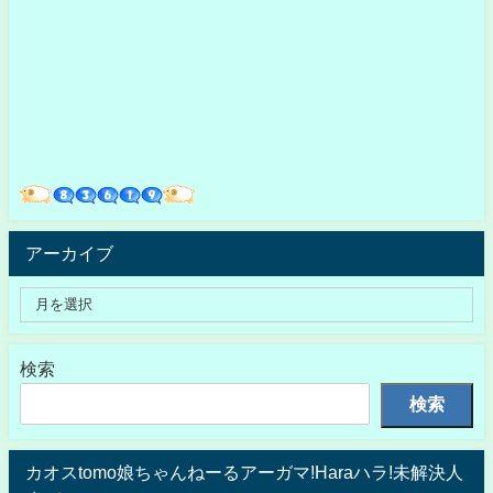
アーカイブ
検索
検索
カオスtomo娘ちゃんねーるアーガマ!Haraハラ!未解決人