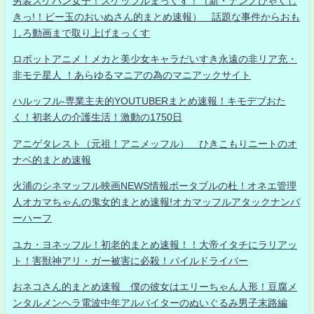
男装スケバン女子！スケッフルまっくす！（新・ナンノひゃくし
きっ!！ビー玉のおいぬさん的まとめ速報） 話題な事件からおも
しろ動画まで取り上げまっくす
ロボットアニメ！メカと美少女キャラだいすき永遠の非リア充・
非モテ星人 ！あらゆるマニアの為のマニアックサイト
ハルッフル-専業主夫的YOUTUBERまとめ速報！キモデブおた
く！初老人の介護生活！激動の1750日
アニゲタレスト（元祖！アニメッフル） ひきこもりニートのオ
ナベ的まとめ速報
火浦のシネマッフル映画NEWS情報ポータブルの杜！オネエ管理
人オカマちゃんの鬼女的まとめ速報!オカマッフルアタックナンバ
ーハーフ
ユカ・ヨネッフル！初老的まとめ速報！！大帝イタチにラリアッ
ト！害獣神アリ・ガー被害に必殺！パイルドライバー
おネコさん的まとめ速報 僕の彼女はエリーちゃん人形！豆腐メ
ンタルメンヘラ電波中年アルバイターのぬいぐるみ男子末路編