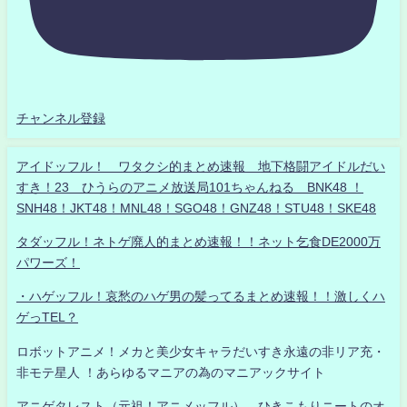
チャンネル登録
アイドッフル！ ワタクシ的まとめ速報 地下格闘アイドルだい
すき！23 ひうらのアニメ放送局101ちゃんねる BNK48 ！
SNH48！JKT48！MNL48！SGO48！GNZ48！STU48！SKE48
タダッフル！ネトゲ廃人的まとめ速報！！ネット乞食DE2000万
パワーズ！
・ハゲッフル！哀愁のハゲ男の髪ってるまとめ速報！！激しくハ
ゲっTEL？
ロボットアニメ！メカと美少女キャラだいすき永遠の非リア充・
非モテ星人 ！あらゆるマニアの為のマニアックサイト
アニゲタレスト（元祖！アニメッフル） ひきこもりニートのオ