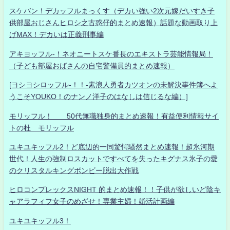
スケバン！デカッフルまっくす（デカい強い2次元嫁だいすき子
供部屋おじさんヒロシ之古惑仔的まとめ速報）話題な動画取り上
げMAX！デカいは正義刑事編
アキヨッフル-！ネオニートスケ番長のエキストラ芸能情報局！
（子ども部屋おばさんの自宅警備員的まとめ速報）
[ヨシヨシロッフル-！！-素浪人勇者カツオンの未解決事件簿へよ
うこそYOUKO！のナンノ洋子のはなしは信じるな編）]
モリッフル！ 50代無職独身的まとめ速報！有益便利情報サイ
トの杜 モリッフル
ユキユキッフル2！ど底辺的一同驚愕騒然まとめ速報！超氷河期
世代！人生の強制ロスカットですべてを失ったキグナス氷子の愛
のクリスタルキングボンビー脱出大作戦
ヒロコンプレックスNIGHT 的まとめ速報！！子供が欲しいど陰キ
ャアラフィフ女子のめざせ！専業主婦！婚活計画編
ユキユキッフル3！