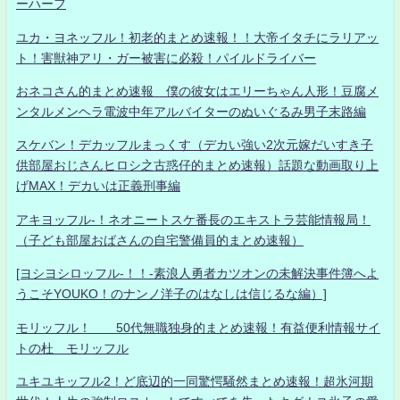
ーハーフ
ユカ・ヨネッフル！初老的まとめ速報！！大帝イタチにラリアッ
ト！害獣神アリ・ガー被害に必殺！パイルドライバー
おネコさん的まとめ速報 僕の彼女はエリーちゃん人形！豆腐メ
ンタルメンヘラ電波中年アルバイターのぬいぐるみ男子末路編
スケバン！デカッフルまっくす（デカい強い2次元嫁だいすき子
供部屋おじさんヒロシ之古惑仔的まとめ速報）話題な動画取り上
げMAX！デカいは正義刑事編
アキヨッフル-！ネオニートスケ番長のエキストラ芸能情報局！
（子ども部屋おばさんの自宅警備員的まとめ速報）
[ヨシヨシロッフル-！！-素浪人勇者カツオンの未解決事件簿へよ
うこそYOUKO！のナンノ洋子のはなしは信じるな編）]
モリッフル！ 50代無職独身的まとめ速報！有益便利情報サイ
トの杜 モリッフル
ユキユキッフル2！ど底辺的一同驚愕騒然まとめ速報！超氷河期