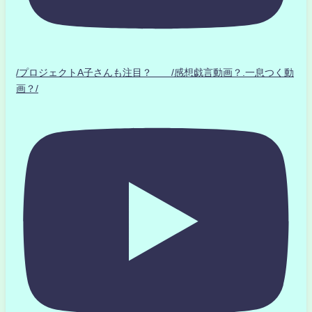
/プロジェクトA子さんも注目？ /感想戯言動画？.一息つく動
画？/