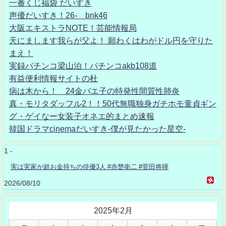
一番くじ福袋 だいすき
声優だいすき！26- bnk46
大阪エキストラNOTE！芸能情報局
天にまします我らが父よ！ 願わくはわがドル円を守りた
まえ！
実録パチンコ梁山泊！パチンコakb108道
有益便利情報サイトの杜
病は木から！ 24金バエ子の特発性間質性肺炎
真・モリタダッフル2！！50代無職独身ガチホモ童貞ギン
グ・ゲイなー女装子オネエ的まとめ速報
韓国ドラマcinemaだいすき-僕が見たかった星空-
1 -
実は実家が超お金持ちの俳優3人 #赤楚衛二 #菅田将暉
2026/08/10
2025年2月