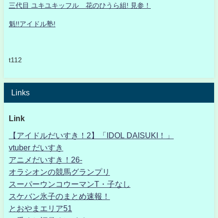
三代目 ユキユキッフル 花のひうら組! 見参！
魁!!アイドル塾!
t112
Links
Link
【アイドルだいすき！2】「IDOL DAISUKI！」
vtuber だいすき
アニメだいすき！26-
オラシオンの競馬グランプリ
スーパーウンコウーマンT・子なし
スケバン氷子のまとめ速報！
とおやまエリア51