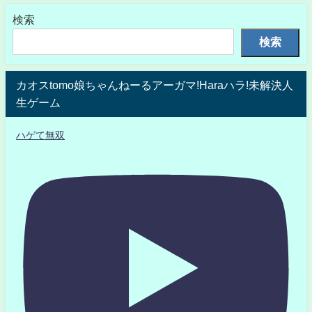
検索
検索
カオスtomo娘ちゃんねーるアーガマ!Haraハラ!未解決人
生ゲーム
ハゲて無双