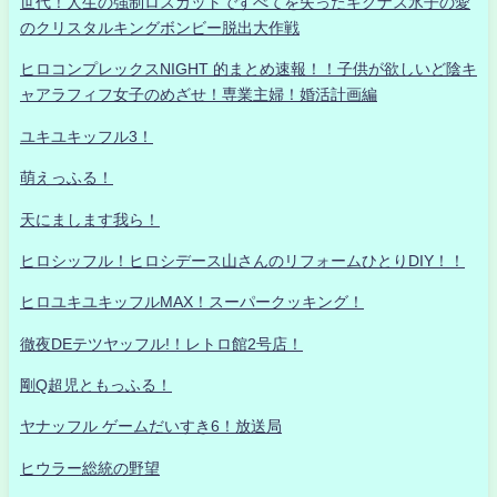
世代！人生の強制ロスカットですべてを失ったキグナス氷子の愛
のクリスタルキングボンビー脱出大作戦
ヒロコンプレックスNIGHT 的まとめ速報！！子供が欲しいど陰キ
ャアラフィフ女子のめざせ！専業主婦！婚活計画編
ユキユキッフル3！
萌えっふる！
天にまします我ら！
ヒロシッフル！ヒロシデース山さんのリフォームひとりDIY！！
ヒロユキユキッフルMAX！スーパークッキング！
徹夜DEテツヤッフル!！レトロ館2号店！
剛Q超児ともっふる！
ヤナッフル ゲームだいすき6！放送局
ヒウラー総統の野望