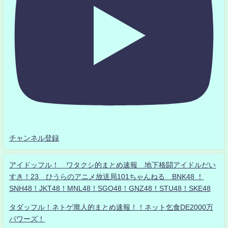
チャンネル登録
アイドッフル！ ワタクシ的まとめ速報 地下格闘アイドルだい
すき！23 ひうらのアニメ放送局101ちゃんねる BNK48 ！
SNH48！JKT48！MNL48！SGO48！GNZ48！STU48！SKE48
タダッフル！ネトゲ廃人的まとめ速報！！ネット乞食DE2000万
パワーズ！