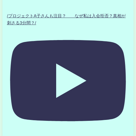
/プロジェクトA子さんも注目？ なぜ私は入会拒否？真相が
刺さる3分間？/