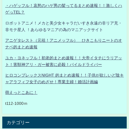
・ハゲッフル！哀愁のハゲ男の髪ってるまとめ速報！！激しくハ
ゲっTEL？
ロボットアニメ！メカと美少女キャラだいすき永遠の非リア充・
非モテ星人 ！あらゆるマニアの為のマニアックサイト
アニゲタレスト（元祖！アニメッフル） ひきこもりニートのオ
ナベ的まとめ速報
ユカ・ヨネッフル！初老的まとめ速報！！大帝イタチにラリアッ
ト！害獣神アリ・ガー被害に必殺！パイルドライバー
ヒロコンプレックスNIGHT 的まとめ速報！！子供が欲しいど陰キ
ャアラフィフ女子のめざせ！専業主婦！婚活計画編
萌えっとこあに！
t112-1000ｍ
カテゴリー