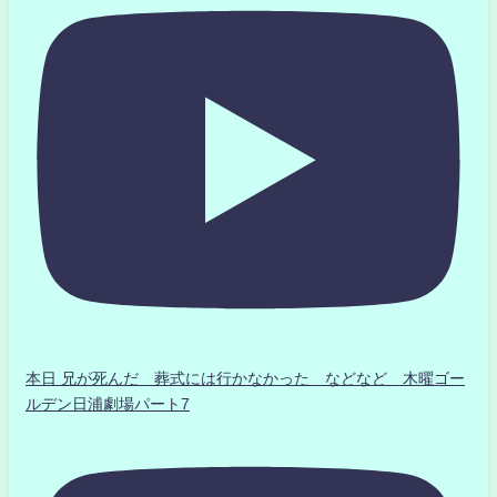
本日 兄が死んだ 葬式には行かなかった などなど 木曜ゴー
ルデン日浦劇場パート7