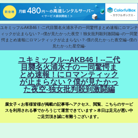
ユキミッフルAKB46！-二代目襲名火浦氷子の一同驚愕まとめ速報にロマンテ
ィックが止まらない？--僕が見たかった夜空！独女批判殺到激闘編--の一同驚
愕まとめ速報にロマンティックが止まらない？-僕の見たかった夜空編--僕の
見たかった星空編-
ユキミッフル--AKB46！--二代
目襲名火浦氷子の一同驚愕ま
とめ速報！にロマンティック
が止まらない？僕が見たかっ
た夜空-独女批判殺到激闘編
腐女子＜お客様皆様が掲載の記事等へアクセス、閲覧、こちらのサービ
スを利用される事でかろうじて運営できています＞本日は足元が悪い中
ご足労頂き誠に有難うございます。