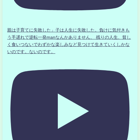
親は子育てに失敗した」子は人生に失敗した。負けに気付きも
う手遅れで逆転一発manなんかありません、 残りの人生、貧し
く食いつないでわずかな楽しみなど見つけて生きていくしかな
いのです。ないのです。