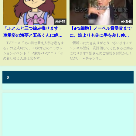
未分類
AKB48
「ふとふと三つ編み推せます」
【iPS細胞】ノーベル賞受賞まで
車掌姿の海夢と五条くんに絶賛
に、誰よりも先に手を差し伸べ
の声！『その着せ替え人形は恋
てくれたのは●●だった…
TVアニメ『その着せ替え人形は恋をす
ご視聴いただきありがとうございます♪ チ
る』の公式Xにて、JR東海とのコラボレー
ャンネル登録・高評価してくださると励み
をする』JR東海コラボが開催決
#shorts #ホリエモン #山中伸弥
ションイベント「JR東海×TVアニメ『そ
になります? 皆さんのご感想をお聞かせく
定(ABEMA TIMES)
【堀江貴文】
の着せ替え人形は恋をす...
ださい!! ▼チャンネ...
s