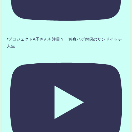
/プロジェクトA子さんも注目？ 独身ハゲ僧侶のサンドイッチ
人生