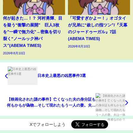
何が起きた…！？ 河村勇輝、目
「可愛すぎかよー！」オゴタイ
を疑う“衝撃の展開” 巨人3枚
が兄弟に“赦しの指ツン”/『天幕
を”一瞬で無力化”→密集を切り
のジャードゥーガル』7話
裂く“ノールック神パ
(ABEMA TIMES)
ス”(ABEMA TIMES)
2026年8月10日
2026年8月10日
日本史上最悪の凶悪事件3選
【映画化された謎の事件】亡くなった夫の身分証も
何もかもが偽物…そして現れたもう一人の妻。夫は
一体何者なのか？
Xでフォローしよう