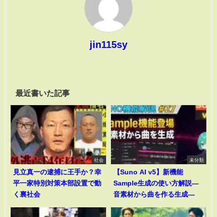
jin115sy
最近書いた記事
社会
未分類
見立真一の逮捕に王手か？幸
【Suno AI v5】新機能
平一家特別対策本部設置で動
Sample生成の使い方解説―
く裏社会
音素材から曲を作る生成―