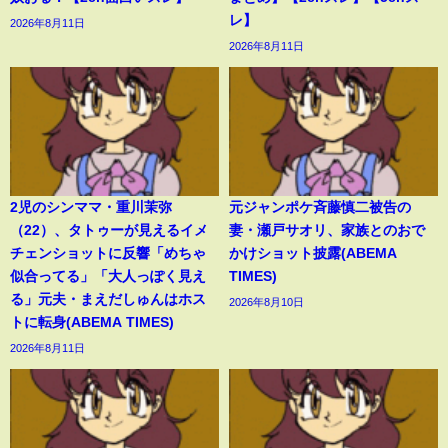
レ】
2026年8月11日
2026年8月11日
2児のシンママ・重川茉弥
元ジャンポケ斉藤慎二被告の
（22）、タトゥーが見えるイメ
妻・瀬戸サオリ、家族とのおで
チェンショットに反響「めちゃ
かけショット披露(ABEMA
似合ってる」「大人っぽく見え
TIMES)
る」元夫・まえだしゅんはホス
2026年8月10日
トに転身(ABEMA TIMES)
2026年8月11日