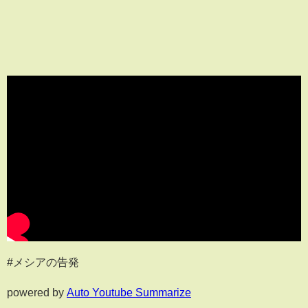
#メシアの告発
powered by
Auto Youtube Summarize