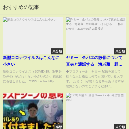
おすすめの記事
未分類
未分類
新型コロナウイルスはこんなに
ヤミー 金バエの散骨について
小さい
真央と通話する 海老蔵 野田
草履 ぱるぱる 三杯目ひか
新型コロナウイルス（SOVID-19、SARS-
◆プロフィール ヤミー 配信を通して
CoV-2）がどれくらい小さいのか、視覚的
様々な人と通話し何でも聞いている人で
る 2025年05月25日放送
に表現しました。 ?SNS TikTok http...
す。 たまに口が悪くなる事もありますが
悪気がないのでご了承ください。...
感想
未分類