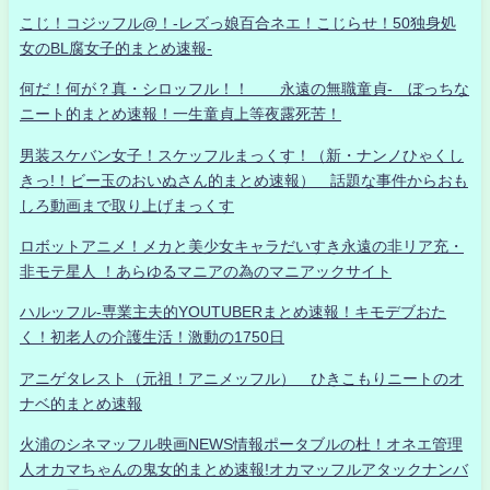
こじ！コジッフル@！-レズっ娘百合ネエ！こじらせ！50独身処
女のBL腐女子的まとめ速報-
何だ！何が？真・シロッフル！！ 永遠の無職童貞- ぼっちな
ニート的まとめ速報！一生童貞上等夜露死苦！
男装スケバン女子！スケッフルまっくす！（新・ナンノひゃくし
きっ!！ビー玉のおいぬさん的まとめ速報） 話題な事件からおも
しろ動画まで取り上げまっくす
ロボットアニメ！メカと美少女キャラだいすき永遠の非リア充・
非モテ星人 ！あらゆるマニアの為のマニアックサイト
ハルッフル-専業主夫的YOUTUBERまとめ速報！キモデブおた
く！初老人の介護生活！激動の1750日
アニゲタレスト（元祖！アニメッフル） ひきこもりニートのオ
ナベ的まとめ速報
火浦のシネマッフル映画NEWS情報ポータブルの杜！オネエ管理
人オカマちゃんの鬼女的まとめ速報!オカマッフルアタックナンバ