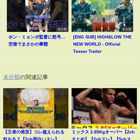
未分類
未分類
ホン・ミョンボ監督に怒号…
[ENG SUB] HiGH&LOW THE
空港でまさかの事態
NEW WORLD - Official
Teaser Trailer
未分類
の関連記事
【王者の発言】コレ超えられる
ミックス 2.85Kgオーバー【2ch
奴おる？【2ch面白いスレ】
まとめ】【2chスレ】【5chス