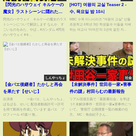
【閃光のハサウェイ キルケーの
[HOT] 여왕의 교실 Teaser 2 -
魔女】ラストシーンに隠れた意
수, 목요일 밤 10시
味とは？原作と細かすぎる描写
閃光のハサウェイ キルケ―の魔女のラス
MBC 수목 미니시리즈 "여왕의 교실" 산들
トシーンについて解説します なんか、す
초등학교 6학년 3반 학생들과 이들을 지배
で解説する閃光のハサウェイ
ごいものをみた、やば... #ガンダム #閃光
하는 여교사 '마여진'의 1년에 걸친 치...
キルケーの魔女解説考察｜ネタ
のハサウェイ #キ...
バレあり注意
しんやっちょ
社会
【金バエ後継者】たかしと再会
【未解決事件】世田谷一家●害事
を果たす【せいじ】
件の謎」村田らむの最新報告
出演者 ⇒金バエ、しんやっちょ、
リアル現場主義で「最新裏社会」を学ぼ
ぱるぱる、せいじ 配信者動画許可⇒許可
う!! 未解決事件・世田谷一家●害事件につ
を得て動画を作成しています 金バエ プ
いて。 警視庁 公開捜査一覧の検索の仕
ロフィール 47歳♂/ 無...
方。 MC：角由紀子さん...