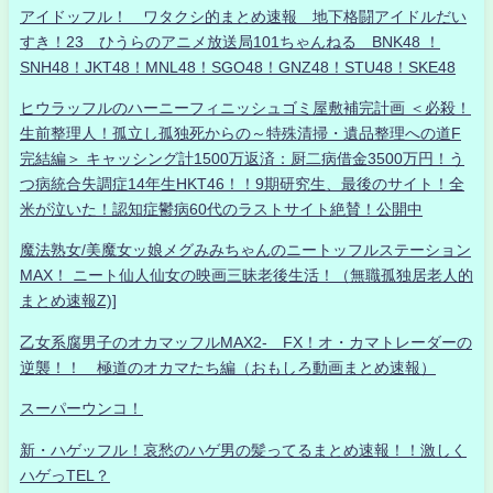
アイドッフル！ ワタクシ的まとめ速報 地下格闘アイドルだい
すき！23 ひうらのアニメ放送局101ちゃんねる BNK48 ！
SNH48！JKT48！MNL48！SGO48！GNZ48！STU48！SKE48
ヒウラッフルのハーニーフィニッシュゴミ屋敷補完計画 ＜必殺！
生前整理人！孤立し孤独死からの～特殊清掃・遺品整理への道F
完結編＞ キャッシング計1500万返済：厨二病借金3500万円！う
つ病統合失調症14年生HKT46！！9期研究生、最後のサイト！全
米が泣いた！認知症鬱病60代のラストサイト絶賛！公開中
魔法熟女/美魔女ッ娘メグみみちゃんのニートッフルステーション
MAX！ ニート仙人仙女の映画三昧老後生活！（無職孤独居老人的
まとめ速報Z)]
乙女系腐男子のオカマッフルMAX2- FX！オ・カマトレーダーの
逆襲！！ 極道のオカマたち編（おもしろ動画まとめ速報）
スーパーウンコ！
新・ハゲッフル！哀愁のハゲ男の髪ってるまとめ速報！！激しく
ハゲっTEL？