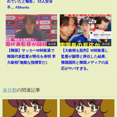
れていたと報告」 10人安否
不… #Shorts
未分類
未分類
【韓国】サッカーW杯敗退で
【大統領も批判】W杯敗退し
韓国代表監督が辞任を表明 李
監督が謝罪と辞任した結果、
大統領｢無能な指揮官だ｣
韓国国民と韓国メディアの反
応がヤバすぎる。
未分類
の関連記事