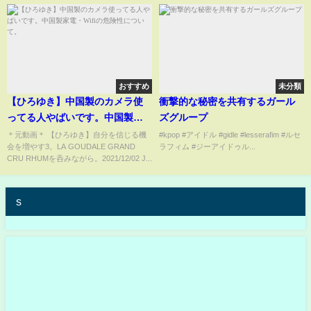
おすすめ
未分類
【ひろゆき】中国製のカメラ使
衝撃的な秘密を共有するガール
ってる人やばいです。中国製家
ズグループ
電・Wifiの危険性について。
＊元動画＊ 【ひろゆき】自分を信じる機
#kpop #アイドル #gidle #lesserafim #ルセ
会を増やす3。LA GOUDALE GRAND
ラフィム #ジーアイドゥル...
CRU RHUMを呑みながら。2021/12/02 J...
s