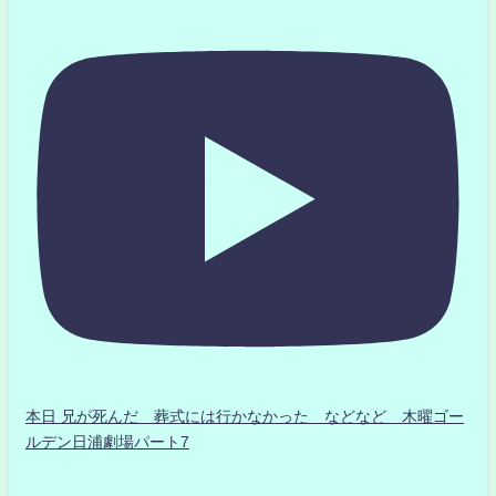
本日 兄が死んだ 葬式には行かなかった などなど 木曜ゴー
ルデン日浦劇場パート7