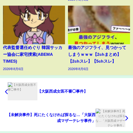
代表監督選任めぐり 韓国サッカ
最強のアジフライ、見つかって
ー協会に家宅捜索(ABEMA
しまうｗｗｗ【2chまとめ】
TIMES)
【2chスレ】【5chスレ】
2026年8月6日
2026年8月6日
【大阪西成女医不審◯事件】
【未解決事件】死にたくなければ探るな…「大阪西
成マザーテレサ事件」