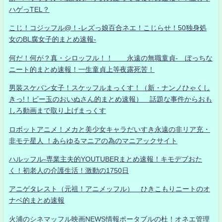
ハゲっTEL？
こじ！コジッフル@！-レズっ娘百合ネエ！こじらせ！50独身処
女のBL腐女子的まとめ速報-
何だ！何が？真・シロッフル！！ 永遠の無職童貞- ぼっちな
ニート的まとめ速報！一生童貞上等夜露死苦！
男装スケバン女子！スケッフルまっくす！（新・ナンノひゃくし
きっ!！ビー玉のおいぬさん的まとめ速報） 話題な事件からおも
しろ動画まで取り上げまっくす
ロボットアニメ！メカと美少女キャラだいすき永遠の非リア充・
非モテ星人 ！あらゆるマニアの為のマニアックサイト
ハルッフル-専業主夫的YOUTUBERまとめ速報！キモデブおた
く！初老人の介護生活！激動の1750日
アニゲタレスト（元祖！アニメッフル） ひきこもりニートのオ
ナベ的まとめ速報
火浦のシネマッフル映画NEWS情報ポータブルの杜！オネエ管理