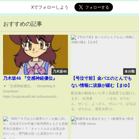
Xでフォローしよう
おすすめの記事
乃木坂46
未分類
乃木坂46 『交感神経優位』
【号泣寸前】金バエのとんでも
ない情報に涙腺が緩む【まゆ】
▼「交感神経優位」 - Streaming &
Download -
配信者の動画をいち早く高画質でお届けし
https://nogizaka46.lnk.to/koukanshi...
ます。 出演者 ⇒まゆ、ぜろわ
ん、せいじ、よっさん、ぜんいつ、ぱるぱ
る、ぜろわん、便所太郎 LI...