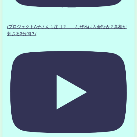
/プロジェクトA子さんも注目？ なぜ私は入会拒否？真相が
刺さる3分間？/