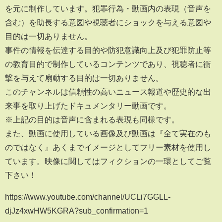
を元に制作しています。犯罪行為・動画内の表現（音声を
含む）を助長する意図や視聴者にショックを与える意図や
目的は一切ありません。
事件の情報を伝達する目的や防犯意識向上及び犯罪防止等
の教育目的で制作しているコンテンツであり、視聴者に衝
撃を与えて扇動する目的は一切ありません。
このチャンネルは信頼性の高いニュース報道や歴史的な出
来事を取り上げたドキュメンタリー動画です。
※上記の目的は音声に含まれる表現も同様です。
また、動画に使用している画像及び動画は『全て実在のも
のではなく』あくまでイメージとしてフリー素材を使用し
ています。映像に関してはフィクションの一環としてご覧
下さい！
https://www.youtube.com/channel/UCLi7GGLL-
djJz4xwHW5KGRA?sub_confirmation=1