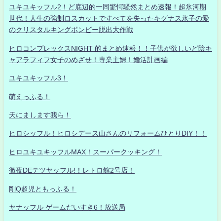
ユキユキッフル2！ど底辺的一同驚愕騒然まとめ速報！超氷河期
世代！人生の強制ロスカットですべてを失ったキグナス氷子の愛
のクリスタルキングボンビー脱出大作戦
ヒロコンプレックスNIGHT 的まとめ速報！！子供が欲しいど陰キ
ャアラフィフ女子のめざせ！専業主婦！婚活計画編
ユキユキッフル3！
萌えっふる！
天にまします我ら！
ヒロシッフル！ヒロシデース山さんのリフォームひとりDIY！！
ヒロユキユキッフルMAX！スーパークッキング！
徹夜DEテツヤッフル!！レトロ館2号店！
剛Q超児ともっふる！
ヤナッフル ゲームだいすき6！放送局