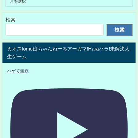
検索
検索
カオスtomo娘ちゃんねーるアーガマ!Haraハラ!未解決人
生ゲーム
ハゲて無双