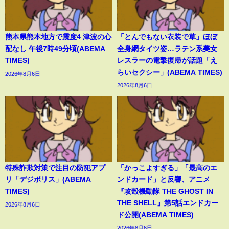
熊本県熊本地方で震度4 津波の心
「とんでもない衣装で草」ほぼ
配なし 午後7時49分頃(ABEMA
全身網タイツ姿…ラテン系美女
TIMES)
レスラーの電撃復帰が話題「え
らいセクシー」(ABEMA TIMES)
2026年8月6日
2026年8月6日
特殊詐欺対策で注目の防犯アプ
「かっこよすぎる」「最高のエ
リ「デジポリス」(ABEMA
ンドカード」と反響、アニメ
TIMES)
『攻殻機動隊 THE GHOST IN
THE SHELL』第5話エンドカー
2026年8月6日
ド公開(ABEMA TIMES)
2026年8月6日