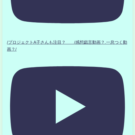
/プロジェクトA子さんも注目？ /感想戯言動画？.一息つく動
画？/