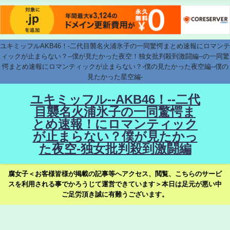
ユキミッフルAKB46！-二代目襲名火浦氷子の一同驚愕まとめ速報にロマンテ
ィックが止まらない？--僕が見たかった夜空！独女批判殺到激闘編--の一同驚
愕まとめ速報にロマンティックが止まらない？-僕の見たかった夜空編--僕の
見たかった星空編-
ユキミッフル--AKB46！--二代
目襲名火浦氷子の一同驚愕ま
とめ速報！にロマンティック
が止まらない？僕が見たかっ
た夜空-独女批判殺到激闘編
腐女子＜お客様皆様が掲載の記事等へアクセス、閲覧、こちらのサービ
スを利用される事でかろうじて運営できています＞本日は足元が悪い中
ご足労頂き誠に有難うございます。