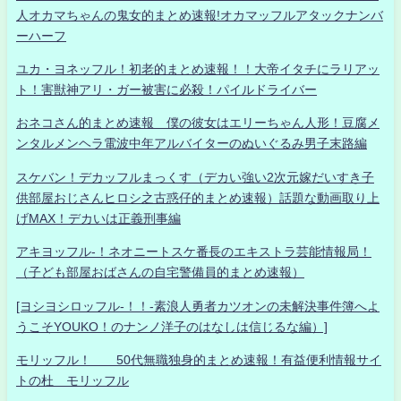
人オカマちゃんの鬼女的まとめ速報!オカマッフルアタックナンバ
ーハーフ
ユカ・ヨネッフル！初老的まとめ速報！！大帝イタチにラリアッ
ト！害獣神アリ・ガー被害に必殺！パイルドライバー
おネコさん的まとめ速報 僕の彼女はエリーちゃん人形！豆腐メ
ンタルメンヘラ電波中年アルバイターのぬいぐるみ男子末路編
スケバン！デカッフルまっくす（デカい強い2次元嫁だいすき子
供部屋おじさんヒロシ之古惑仔的まとめ速報）話題な動画取り上
げMAX！デカいは正義刑事編
アキヨッフル-！ネオニートスケ番長のエキストラ芸能情報局！
（子ども部屋おばさんの自宅警備員的まとめ速報）
[ヨシヨシロッフル-！！-素浪人勇者カツオンの未解決事件簿へよ
うこそYOUKO！のナンノ洋子のはなしは信じるな編）]
モリッフル！ 50代無職独身的まとめ速報！有益便利情報サイ
トの杜 モリッフル