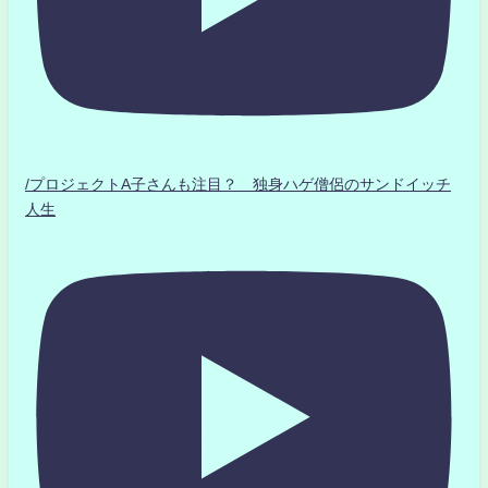
/プロジェクトA子さんも注目？ 独身ハゲ僧侶のサンドイッチ
人生