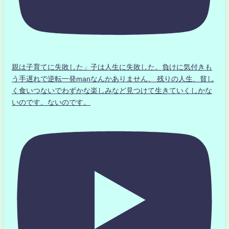
親は子育てに失敗した」子は人生に失敗した。負けに気付きも
う手遅れで逆転一発manなんかありません、 残りの人生、貧し
く食いつないでわずかな楽しみなど見つけて生きていくしかな
いのです。ないのです。