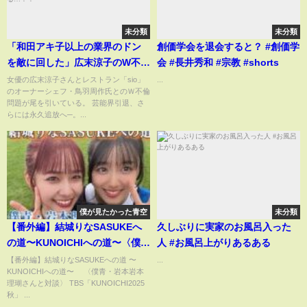
未分類
未分類
「和田アキ子以上の業界のドン
創価学会を退会すると？ #創価学
を敵に回した」広末涼子のW不倫
会 #長井秀和 #宗教 #shorts
で鳥羽周作ともども芸能界永久
女優の広末涼子さんとレストラン「sio」
...
のオーナーシェフ・鳥羽周作氏とのＷ不倫
追放か！？「キャンドルさん会
問題が尾を引いている。 芸能界引退、さ
見は余計だった」専門家が語っ
らには永久追放へ─。...
た真実がヤバすぎる…！！
僕が見たかった青空
未分類
【番外編】結城りなSASUKEへ
久しぶりに実家のお風呂入った
の道〜KUNOICHIへの道〜〈僕
人 #お風呂上がりあるある
青・岩本理瑚さんと対談〉
【番外編】結城りなSASUKEへの道 〜
...
KUNOICHIへの道〜 〈僕青・岩本岩本
理瑚さんと対談〉 TBS「KUNOICHI2025
秋」 ...