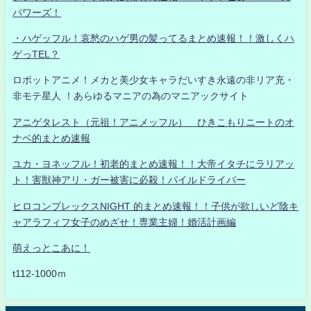
パワーズ！
・ハゲッフル！哀愁のハゲ男の髪ってるまとめ速報！！激しくハ
ゲっTEL？
ロボットアニメ！メカと美少女キャラだいすき永遠の非リア充・
非モテ星人 ！あらゆるマニアの為のマニアックサイト
アニゲタレスト（元祖！アニメッフル） ひきこもりニートのオ
ナベ的まとめ速報
ユカ・ヨネッフル！初老的まとめ速報！！大帝イタチにラリアッ
ト！害獣神アリ・ガー被害に必殺！パイルドライバー
ヒロコンプレックスNIGHT 的まとめ速報！！子供が欲しいど陰キ
ャアラフィフ女子のめざせ！専業主婦！婚活計画編
萌えっとこあに！
t112-1000ｍ