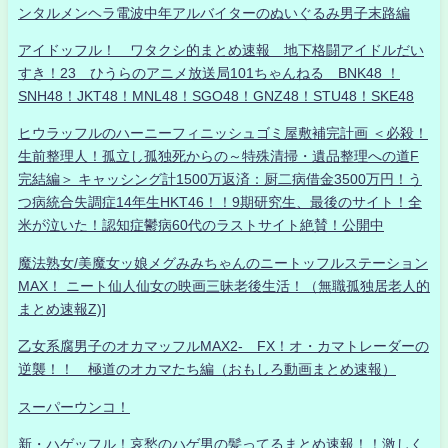
ンタルメンヘラ電波中年アルバイターのぬいぐるみ男子末路編
アイドッフル！ ワタクシ的まとめ速報 地下格闘アイドルだい
すき！23 ひうらのアニメ放送局101ちゃんねる BNK48 ！
SNH48！JKT48！MNL48！SGO48！GNZ48！STU48！SKE48
ヒウラッフルのハーニーフィニッシュゴミ屋敷補完計画 ＜必殺！
生前整理人！孤立し孤独死からの～特殊清掃・遺品整理への道F
完結編＞ キャッシング計1500万返済：厨二病借金3500万円！う
つ病統合失調症14年生HKT46！！9期研究生、最後のサイト！全
米が泣いた！認知症鬱病60代のラストサイト絶賛！公開中
魔法熟女/美魔女ッ娘メグみみちゃんのニートッフルステーション
MAX！ ニート仙人仙女の映画三昧老後生活！（無職孤独居老人的
まとめ速報Z)]
乙女系腐男子のオカマッフルMAX2- FX！オ・カマトレーダーの
逆襲！！ 極道のオカマたち編（おもしろ動画まとめ速報）
スーパーウンコ！
新・ハゲッフル！哀愁のハゲ男の髪ってるまとめ速報！！激しく