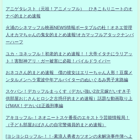
アニゲタレスト（元祖！アニメッフル） ひきこもりニートのオ
ナベ的まとめ速報
火浦のシネマッフル映画NEWS情報ポータブルの杜！オネエ管理
人オカマちゃんの鬼女的まとめ速報!オカマッフルアタックナンバ
ーハーフ
ユカ・ヨネッフル！初老的まとめ速報！！大帝イタチにラリアッ
ト！害獣神アリ・ガー被害に必殺！パイルドライバー
おネコさん的まとめ速報 僕の彼女はエリーちゃん人形！豆腐メ
ンタルメンヘラ電波中年アルバイターのぬいぐるみ男子末路編
スケバン！デカッフルまっくす（デカい強い2次元嫁だいすき子
供部屋おじさんヒロシ之古惑仔的まとめ速報）話題な動画取り上
げMAX！デカいは正義刑事編
アキヨッフル-！ネオニートスケ番長のエキストラ芸能情報局！
（子ども部屋おばさんの自宅警備員的まとめ速報）
[ヨシヨシロッフル-！！-素浪人勇者カツオンの未解決事件簿へよ