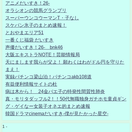
アニメだいすき！26-
オラシオンの競馬グランプリ
スーパーウンコウーマンT・子なし
スケバン氷子のまとめ速報！
とおやまエリア51
一番くじ福袋 だいすき
声優だいすき！26- bnk46
大阪エキストラNOTE！芸能情報局
天にまします我らが父よ！ 願わくはわがドル円を守りた
まえ！
実録パチンコ梁山泊！パチンコakb108道
有益便利情報サイトの杜
病は木から！ 24金バエ子の特発性間質性肺炎
真・モリタダッフル2！！50代無職独身ガチホモ童貞ギン
グ・ゲイなー女装子オネエ的まとめ速報
韓国ドラマcinemaだいすき-僕が見たかった星空-
1 -