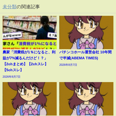
未分類
の関連記事
農家「消費税が1％になると、利
パチンコホール運営会社 10年間
益が7%減るんだけど！？」
で半減(ABEMA TIMES)
【2chまとめ】【2chスレ】
2026年8月7日
【5chスレ】
2026年8月7日