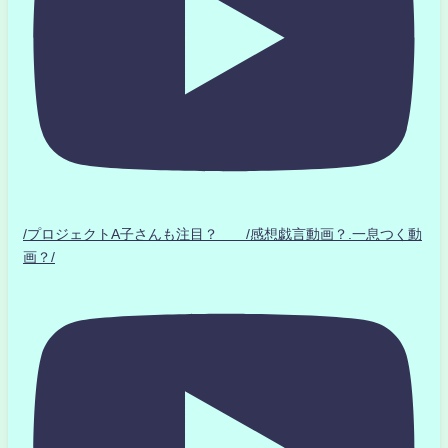
/プロジェクトA子さんも注目？ /感想戯言動画？.一息つく動
画？/