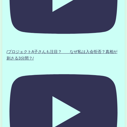
/プロジェクトA子さんも注目？ なぜ私は入会拒否？真相が
刺さる3分間？/