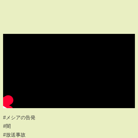
#メシアの告発
#闇
#放送事故