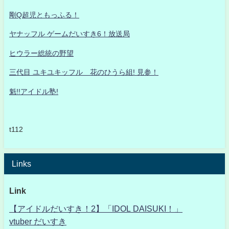
剛Q超児ともっふる！
ヤナッフル ゲームだいすき6！放送局
ヒウラー総統の野望
三代目 ユキユキッフル 花のひうら組! 見参！
魁!!アイドル塾!
t112
Links
Link
【アイドルだいすき！2】「IDOL DAISUKI！」
vtuber だいすき