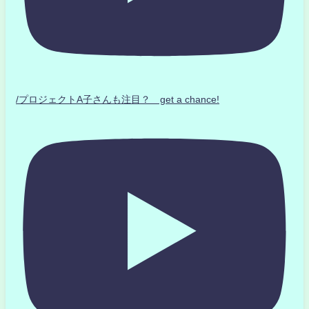
/プロジェクトA子さんも注目？ get a chance!