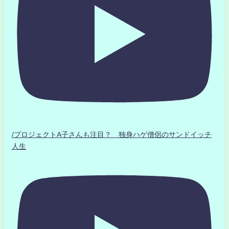
/プロジェクトA子さんも注目？ 独身ハゲ僧侶のサンドイッチ
人生