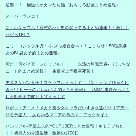
逆襲！！ 極道のオカマたち編（おもしろ動画まとめ速報）
スーパーウンコ！
新・ハゲッフル！哀愁のハゲ男の髪ってるまとめ速報！！激しく
ハゲっTEL？
こじ！コジッフル@！-レズっ娘百合ネエ！こじらせ！50独身処
女のBL腐女子的まとめ速報-
何だ！何が？真・シロッフル！！ 永遠の無職童貞- ぼっちな
ニート的まとめ速報！一生童貞上等夜露死苦！
男装スケバン女子！スケッフルまっくす！（新・ナンノひゃくし
きっ!！ビー玉のおいぬさん的まとめ速報） 話題な事件からおも
しろ動画まで取り上げまっくす
ロボットアニメ！メカと美少女キャラだいすき永遠の非リア充・
非モテ星人 ！あらゆるマニアの為のマニアックサイト
ハルッフル-専業主夫的YOUTUBERまとめ速報！キモデブおた
く！初老人の介護生活！激動の1750日