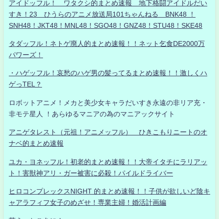
アイドッフル！ ワタクシ的まとめ速報 地下格闘アイドルだい
すき！23 ひうらのアニメ放送局101ちゃんねる BNK48 ！
SNH48！JKT48！MNL48！SGO48！GNZ48！STU48！SKE48
タダッフル！ネトゲ廃人的まとめ速報！！ネット乞食DE2000万
パワーズ！
・ハゲッフル！哀愁のハゲ男の髪ってるまとめ速報！！激しくハ
ゲっTEL？
ロボットアニメ！メカと美少女キャラだいすき永遠の非リア充・
非モテ星人 ！あらゆるマニアの為のマニアックサイト
アニゲタレスト（元祖！アニメッフル） ひきこもりニートのオ
ナベ的まとめ速報
ユカ・ヨネッフル！初老的まとめ速報！！大帝イタチにラリアッ
ト！害獣神アリ・ガー被害に必殺！パイルドライバー
ヒロコンプレックスNIGHT 的まとめ速報！！子供が欲しいど陰キ
ャアラフィフ女子のめざせ！専業主婦！婚活計画編