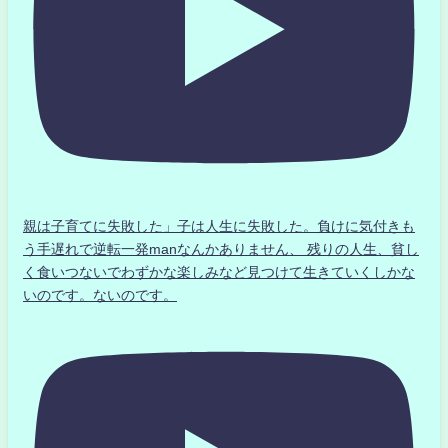
親は子育てに失敗した」子は人生に失敗した。負けに気付きも
う手遅れで逆転一発manなんかありません、 残りの人生、貧し
く食いつないでわずかな楽しみなど見つけて生きていくしかな
いのです。ないのです。