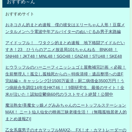
おすすめ～ん
おすすめサイト
おネコさん的まとめ速報 僕の彼女はエリーちゃん人形！豆腐メ
ンタルメンヘラ電波中年アルバイターのぬいぐるみ男子末路編
アイドッフル！ ワタクシ的まとめ速報 地下格闘アイドルだい
すき！23 ひうらのアニメ放送局101ちゃんねる BNK48 ！
SNH48！JKT48！MNL48！SGO48！GNZ48！STU48！SKE48
ヒウラッフルのハーニーフィニッシュゴミ屋敷補完計画 ＜必殺！
生前整理人！孤立し孤独死からの～特殊清掃・遺品整理への道F
完結編＞ キャッシング計1500万返済：厨二病借金3500万円！う
つ病統合失調症14年生HKT46！！9期研究生、最後のサイト！全
米が泣いた！認知症鬱病60代のラストサイト絶賛！公開中
魔法熟女/美魔女ッ娘メグみみちゃんのニートッフルステーション
MAX！ ニート仙人仙女の映画三昧老後生活！（無職孤独居老人的
まとめ速報Z)]
乙女系腐男子のオカマッフルMAX2- FX！オ・カマトレーダーの