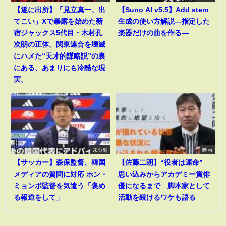
【遂に出所】「見立真一、出
【Suno AI v5.5】Add stem
てこい」Xで暴露を始めた新
生成の使い方解説―指定した
宿ジャックス5代目・木村孔
楽器だけの曲を作る―
次朗の正体。関東連合を壊滅
にハメた“天才的謀略説”の裏
にある、あまりにも冷酷な現
実。
未分類
映画
【サッカー】森保監督、韓国
【佐藤二朗】“役者は運命”
メディアの質問に対応 ホン・
思い込みからアカデミー賞俳
ミョンボ監督を気遣う「褒め
優になるまで 脚本家として
る報道をして」
活動を続けるワケも語る