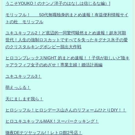
うこそYOUKO！のナンノ洋子のはなしは信じるな編）]
モリッフル！ 50代無職独身的まとめ速報！有益便利情報サイ
トの杜 モリッフル
ユキユキッフル2！ど底辺的一同驚愕騒然まとめ速報！超氷河期
世代！人生の強制ロスカットですべてを失ったキグナス氷子の愛
のクリスタルキングボンビー脱出大作戦
ヒロコンプレックスNIGHT 的まとめ速報！！子供が欲しいど陰キ
ャアラフィフ女子のめざせ！専業主婦！婚活計画編
ユキユキッフル3！
萌えっふる！
天にまします我ら！
ヒロシッフル！ヒロシデース山さんのリフォームひとりDIY！！
ヒロユキユキッフルMAX！スーパークッキング！
徹夜DEテツヤッフル!！レトロ館2号店！