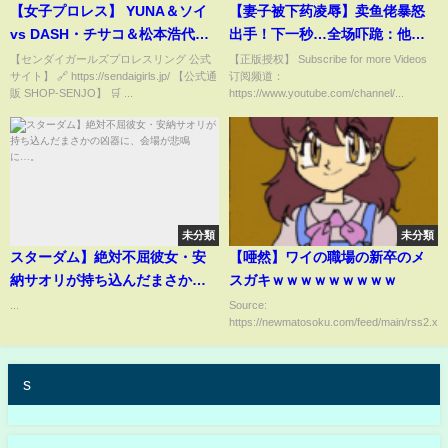
【女子プロレス】 YUNA＆ソイ
【妻子被下药凌辱】卖鱼佬暴怒
vs DASH・チサコ＆松本浩代＜
出手！下一秒…全场吓跪：他竟
令和アルテマパワーズ＞｜2025
是隐藏霸主？！ ? 中国电视剧 #
【センダイガールズプロレスリング 公式
【正版授权】 Subscribe for more Videos
サイト】 🔗 https://sendaigirls.jp/ 【公式通
订阅频道：
年1月12日 宮城・仙台PIT
逆袭 #短剧 #反转
販 SHOP-SENJO】 🛒 ...
https://www.youtube.com/channel/...
未分類
未分類
スターダム】絶対不屈彼女・安
【唖然】ワイの職場の新卒のメ
納サオリが持ち込んだまさかの
スガキｗｗｗｗｗｗｗｗｗ
凶器に、会場が悲鳴に…。
...
Source:
https://newmatosoku.com/feed/main/rss2.xml.
s