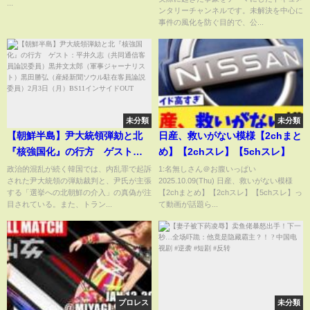
ビュー!
...
ンタリーチャンネルです。未解決を中心に
事件の風化を防ぐ目的で、公...
未分類
未分類
【朝鮮半島】尹大統領弾劾と北
日産、救いがない模様【2chまと
『核強国化』の行方 ゲスト：
め】【2chスレ】【5chスレ】
平井久志（共同通信客員論説委
政治的混乱が続く韓国では、内乱罪で起訴
1:名無しさん＠お腹いっぱい
された尹大統領の弾劾裁判と、尹氏が主張
2025.10.09(Thu) 日産、救いがない模様
員）黒井文太郎（軍事ジャーナ
する「選挙への北朝鮮の介入」の真偽が注
【2chまとめ】【2chスレ】【5chスレ】っ
リスト）黒田勝弘（産経新聞ソ
目されている。また、トラン...
て動画が話題ら...
ウル駐在客員論説委員）2月3日
（月）BS11インサイドOUT
プロレス
未分類