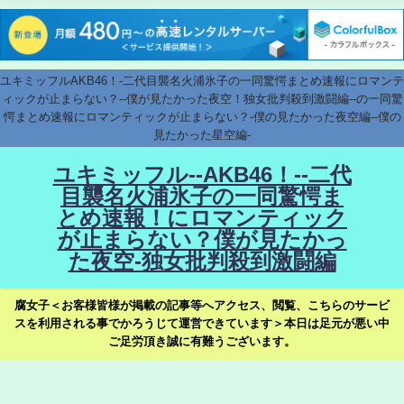
ユキミッフルAKB46！-二代目襲名火浦氷子の一同驚愕まとめ速報にロマンテ
ィックが止まらない？--僕が見たかった夜空！独女批判殺到激闘編--の一同驚
愕まとめ速報にロマンティックが止まらない？-僕の見たかった夜空編--僕の
見たかった星空編-
ユキミッフル--AKB46！--二代
目襲名火浦氷子の一同驚愕ま
とめ速報！にロマンティック
が止まらない？僕が見たかっ
た夜空-独女批判殺到激闘編
腐女子＜お客様皆様が掲載の記事等へアクセス、閲覧、こちらのサービ
スを利用される事でかろうじて運営できています＞本日は足元が悪い中
ご足労頂き誠に有難うございます。