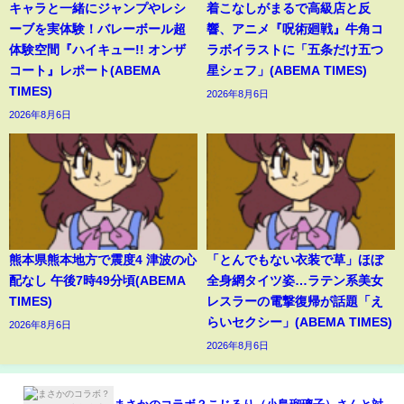
キャラと一緒にジャンプやレシ
着こなしがまるで高級店と反
ーブを実体験！バレーボール超
響、アニメ『呪術廻戦』牛角コ
体験空間『ハイキュー!! オンザ
ラボイラストに「五条だけ五つ
コート』レポート(ABEMA
星シェフ」(ABEMA TIMES)
TIMES)
2026年8月6日
2026年8月6日
熊本県熊本地方で震度4 津波の心
「とんでもない衣装で草」ほぼ
配なし 午後7時49分頃(ABEMA
全身網タイツ姿…ラテン系美女
TIMES)
レスラーの電撃復帰が話題「え
らいセクシー」(ABEMA TIMES)
2026年8月6日
2026年8月6日