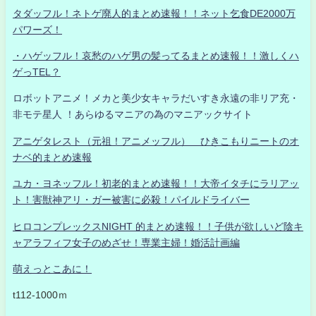
タダッフル！ネトゲ廃人的まとめ速報！！ネット乞食DE2000万
パワーズ！
・ハゲッフル！哀愁のハゲ男の髪ってるまとめ速報！！激しくハ
ゲっTEL？
ロボットアニメ！メカと美少女キャラだいすき永遠の非リア充・
非モテ星人 ！あらゆるマニアの為のマニアックサイト
アニゲタレスト（元祖！アニメッフル） ひきこもりニートのオ
ナベ的まとめ速報
ユカ・ヨネッフル！初老的まとめ速報！！大帝イタチにラリアッ
ト！害獣神アリ・ガー被害に必殺！パイルドライバー
ヒロコンプレックスNIGHT 的まとめ速報！！子供が欲しいど陰キ
ャアラフィフ女子のめざせ！専業主婦！婚活計画編
萌えっとこあに！
t112-1000ｍ