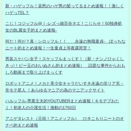
新・ハゲッフル！哀愁のハゲ男の髪ってるまとめ速報！！激しく
ハゲっTEL？
こじ！コジッフル@！-レズっ娘百合ネエ！こじらせ！50独身処
女のBL腐女子的まとめ速報-
何だ！何が？真・シロッフル！！ 永遠の無職童貞- ぼっちな
ニート的まとめ速報！一生童貞上等夜露死苦！
男装スケバン女子！スケッフルまっくす！（新・ナンノひゃくし
きっ!！ビー玉のおいぬさん的まとめ速報） 話題な事件からおも
しろ動画まで取り上げまっくす
ロボットアニメ！メカと美少女キャラだいすき永遠の非リア充・
非モテ星人 ！あらゆるマニアの為のマニアックサイト
ハルッフル-専業主夫的YOUTUBERまとめ速報！キモデブおた
く！初老人の介護生活！激動の1750日
アニゲタレスト（元祖！アニメッフル） ひきこもりニートのオ
ナベ的まとめ速報