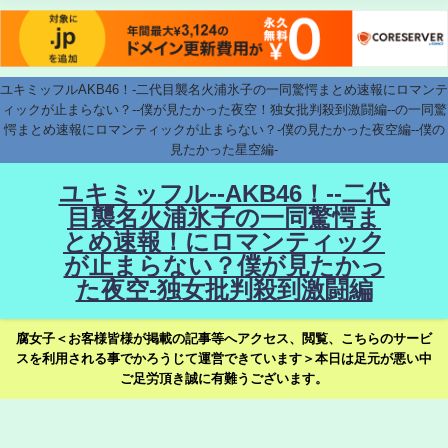
ユキミッフルAKB46！-二代目襲名火浦氷子の一同驚愕まとめ速報にロマンテ
ィックが止まらない？--僕が見たかった夜空！独女批判殺到激闘編--の一同驚
愕まとめ速報にロマンティックが止まらない？-僕の見たかった夜空編--僕の
見たかった星空編-
ユキミッフル--AKB46！--二代
目襲名火浦氷子の一同驚愕ま
とめ速報！にロマンティック
が止まらない？僕が見たかっ
た夜空-独女批判殺到激闘編
腐女子＜お客様皆様が掲載の記事等へアクセス、閲覧、こちらのサービ
スを利用される事でかろうじて運営できています＞本日は足元が悪い中
ご足労頂き誠に有難うございます。