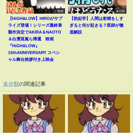
映画
未分類
【HiGH&LOW】HIROがサプ
【勃起学】人間は射精をしす
ライズ登場！シリーズ最終章
ぎると何が起きる？医師が徹
製作決定でAKIRA＆NAOTO
底解説
＆白濱亜嵐ら帰還 映画
『HiGH&LOW』
10thANNIVERSARY スペシ
ャル舞台挨拶付き上映会
未分類
の関連記事