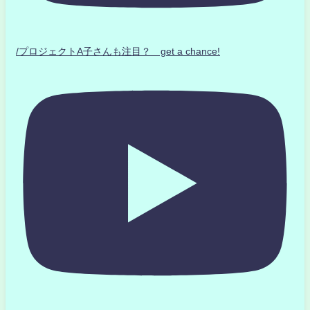
/プロジェクトA子さんも注目？ get a chance!