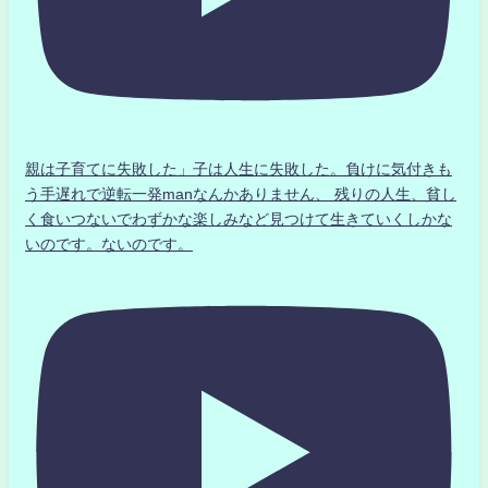
親は子育てに失敗した」子は人生に失敗した。負けに気付きも
う手遅れで逆転一発manなんかありません、 残りの人生、貧し
く食いつないでわずかな楽しみなど見つけて生きていくしかな
いのです。ないのです。