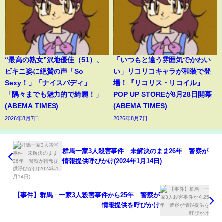
“最高の熟女”沢地優佳（51）、
「いつもと違う雰囲気でかわい
ビキニ姿に絶賛の声「So
い」リコリコキャラが和装で登
Sexy！」「ナイスバディ」
場！『リコリス・リコイル』
「隅々までも魅力的で綺麗！」
POP UP STOREが8月28日開幕
(ABEMA TIMES)
(ABEMA TIMES)
2026年8月7日
2026年8月7日
群馬一家3人殺害事件 未解決のまま26年 警察が
情報提供呼びかけ(2024年1月14日)
【事件】群馬・一家3人殺害事件から25年 警察が
情報提供を呼びかけ