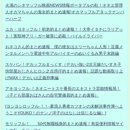
火浦のシネマッフル映画NEWS情報ポータブルの杜！オネエ管理
人オカマちゃんの鬼女的まとめ速報!オカマッフルアタックナンバ
ーハーフ
ユカ・ヨネッフル！初老的まとめ速報！！大帝イタチにラリアッ
ト！害獣神アリ・ガー被害に必殺！パイルドライバー
おネコさん的まとめ速報 僕の彼女はエリーちゃん人形！豆腐メ
ンタルメンヘラ電波中年アルバイターのぬいぐるみ男子末路編
スケバン！デカッフルまっくす（デカい強い2次元嫁だいすき子
供部屋おじさんヒロシ之古惑仔的まとめ速報）話題な動画取り上
げMAX！デカいは正義刑事編
アキヨッフル-！ネオニートスケ番長のエキストラ芸能情報局！
（子ども部屋おばさんの自宅警備員的まとめ速報）
[ヨシヨシロッフル-！！-素浪人勇者カツオンの未解決事件簿へよ
うこそYOUKO！のナンノ洋子のはなしは信じるな編）]
モリッフル！ 50代無職独身的まとめ速報！有益便利情報サイ