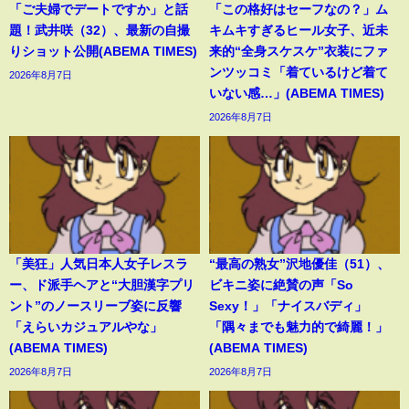
「ご夫婦でデートですか」と話
「この格好はセーフなの？」ム
題！武井咲（32）、最新の自撮
キムキすぎるヒール女子、近未
りショット公開(ABEMA TIMES)
来的“全身スケスケ”衣装にファ
ンツッコミ「着ているけど着て
2026年8月7日
いない感…」(ABEMA TIMES)
2026年8月7日
「美狂」人気日本人女子レスラ
“最高の熟女”沢地優佳（51）、
ー、ド派手ヘアと“大胆漢字プリ
ビキニ姿に絶賛の声「So
ント”のノースリーブ姿に反響
Sexy！」「ナイスバディ」
「えらいカジュアルやな」
「隅々までも魅力的で綺麗！」
(ABEMA TIMES)
(ABEMA TIMES)
2026年8月7日
2026年8月7日