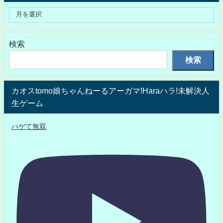
検索
検索
カオスtomo娘ちゃんねーるアーガマ!Haraハラ!未解決人
生ゲーム
ハゲて無双