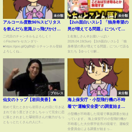
未分類
未分類
アルコール度数96%スピリタス
【2ch面白いスレ】「独身希望の
を飲んだら意識ぶっ飛びかけ
男が増えてる問題」について語
た。
る女たち【ゆっくり解説】
二代目のチャンネルもよろしく！
1:名無しさん＠お腹いっぱい
☆Fischer's-セカンダリ-
2026.04.19(Sun) 【2ch面白いスレ】「独
■https://goo.gl/QgBhjD ☆チャンネル登録
身希望の男が増えてる問題」について語る
よろしくね...
女たち【ゆっくり解...
プロレス
未分類
仙女のトップ【岩田美香】🔥
海上保安庁・小型飛行機の不時
着で“運輸安全委”の調査始ま
初めて見たときから岩田さんの沼に引き込
まれて会う度どきどきしちゃって完全に恋
る 大分県宇佐市｜
小型機が不時着した現場で事故調査が始ま
に落とされました😸岩田さんの魅力がもっ
っています。 海上保安庁の小型飛行機が
TBS NEWS DIG
ともっとたくさんの人に‼️...
不時着した大分県宇佐市の現場で、運輸安
全委員会による調査が始まっ...