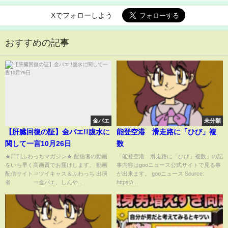
Xでフォローしよう
おすすめの記事
金バエ
未分類
【肝臓回復の証】金バエ!!腹水に
能登空港 滑走路に「ひび」複
関して一言10月26日
数
★日刊ふわっちマガジン★ 配信者の動画
「能登空港 滑走路に「ひび」複数」の記
をいち早く高画質でお届けします。 動画
事内容はgooニュース公式サイトで見る事
配信サイト⇒ツイキャス＆ふわっち 出演
が出来ます。 gooニュース Source:
者 ⇒金バエ、しんや...
https://...