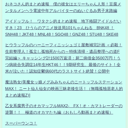
おネコさん的まとめ速報 僕の彼女はエリーちゃん人形！豆腐メ
ンタルメンヘラ電波中年アルバイターのぬいぐるみ男子末路編
アイドッフル！ ワタクシ的まとめ速報 地下格闘アイドルだい
すき！23 ひうらのアニメ放送局101ちゃんねる BNK48 ！
SNH48！JKT48！MNL48！SGO48！GNZ48！STU48！SKE48
ヒウラッフルのハーニーフィニッシュゴミ屋敷補完計画 ＜必殺！
生前整理人！孤立し孤独死からの～特殊清掃・遺品整理への道F
完結編＞ キャッシング計1500万返済：厨二病借金3500万円！う
つ病統合失調症14年生HKT46！！9期研究生、最後のサイト！全
米が泣いた！認知症鬱病60代のラストサイト絶賛！公開中
魔法熟女/美魔女ッ娘メグみみちゃんのニートッフルステーション
MAX！ ニート仙人仙女の映画三昧老後生活！（無職孤独居老人的
まとめ速報Z)]
乙女系腐男子のオカマッフルMAX2- FX！オ・カマトレーダーの
逆襲！！ 極道のオカマたち編（おもしろ動画まとめ速報）
スーパーウンコ！