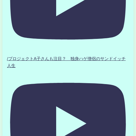
/プロジェクトA子さんも注目？ 独身ハゲ僧侶のサンドイッチ
人生