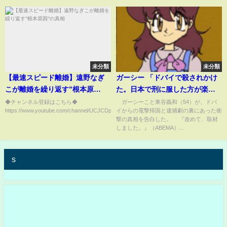
未分類
未分類
【最速スピード離婚】遠野なぎ
ガーシー 「ドバイで殺されかけ
こが離婚を繰り返す”根本原
た。日本で刑に服した方が楽や
因”の真相
った」 未だ謎に包まれた帰国の
◆チャンネル登録はこちら◆
ガーシーこと東谷義和（54）が、ドバ
https://www.youtube.com/channel/UCJCDpN3lo1gd0o6LUuD7_Ew...
イからの電撃帰国と逮捕劇の裏にあった衝
真相と命の危機(ABEMA TIMES)
撃の真相を告白した。 『改めて、取材
しました。』（ABEMA）...
s