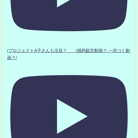
/プロジェクトA子さんも注目？ /感想戯言動画？.一息つく動
画？/