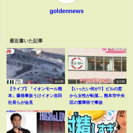
goldennews
最近書いた記事
未分類
未分類
【ライブ】「イオンモール熊
【いったい何が?】ビルの窓
本」爆発事故うけイオン吉田
から女性が転落… 熊本市中央
社長らが会見
区の繁華街で事故