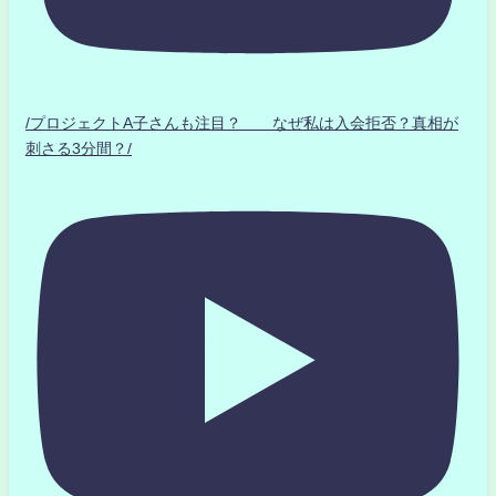
/プロジェクトA子さんも注目？ なぜ私は入会拒否？真相が
刺さる3分間？/