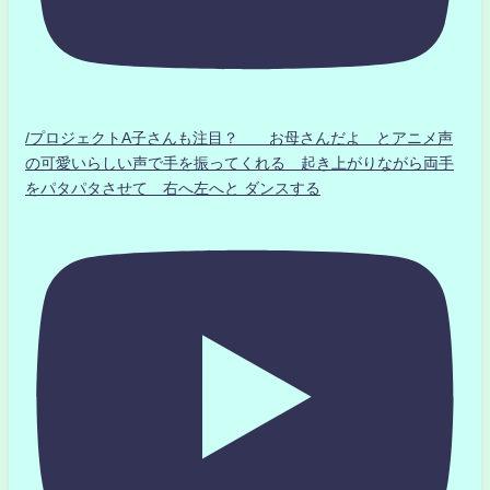
/プロジェクトA子さんも注目？ お母さんだよ とアニメ声
の可愛いらしい声で手を振ってくれる 起き上がりながら両手
をパタパタさせて 右へ左へと ダンスする