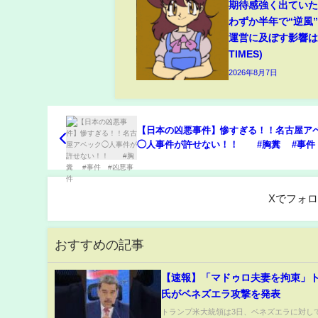
期待感強く出てい
わずか半年で“逆風
運営に及ぼす影響は(
TIMES)
2026年8月7日
【日本の凶悪事件】惨すぎる！！名古屋ア
◯人事件が許せない！！ #胸糞 #事件
事件
Xでフォ
おすすめの記事
【速報】「マドゥロ夫妻を拘束」
氏がベネズエラ攻撃を発表
トランプ米大統領は3日、ベネズエラに対し