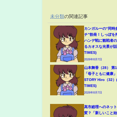
未分類
の関連記事
カンガルーの“同時
チ”勃発！しっぽを
ハンデ戦に観戦者
るカオスな光景が話題
TIMES)
2026年8月7日
山本舞香（28） 第
「母子ともに健康」夫
STORY Hiro（32）
TIMES)
2026年8月7日
高市総理へのネッ
変？「新しいこと