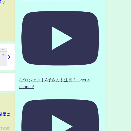
ギャ
/プロジェクトA子さんも注目？ get a
chance!
挺団に
いての雑