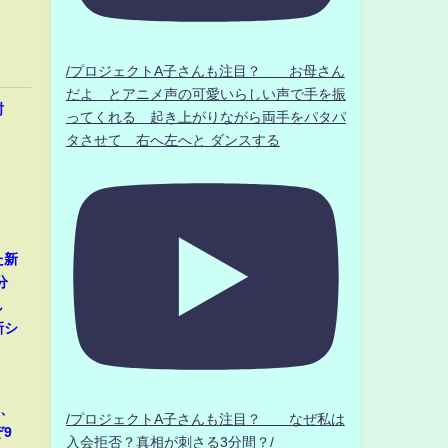
/プロジェクトA子さんも注目？ お母さん
だよ とアニメ声の可愛いらしい声で手を振
封
ってくれる 起き上がりながら両手をパタパ
タさせて 右へ左へと ダンスする
た新
分
し
新シ
那、
/プロジェクトA子さんも注目？ なぜ私は
9
入会拒否？真相が刺さる3分間？/