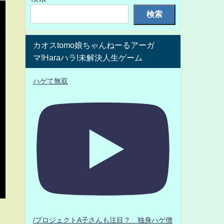
検索
カオスtomo娘ちゃんねーるアーガ
マ!Haraハラ!未解決人生ゲーム
ハゲて無双
/プロジェクトA子さんも注目？ 独身ハゲ僧