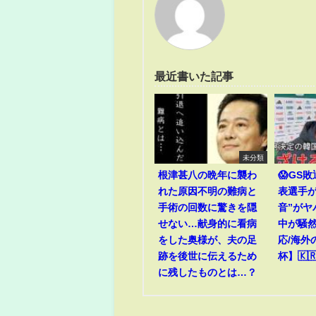
最近書いた記事
未分類
根津甚八の晩年に襲わ
😱GS
れた原因不明の難病と
表選手が
手術の回数に驚きを隠
音”がヤ
せない…献身的に看病
中が騒然
をした奥様が、夫の足
応/海外
跡を後世に伝えるため
杯】🇰🇷
に残したものとは…？