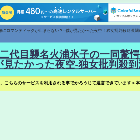
速報にロマンティックが止まらない？--僕が見たかった夜空！独女批判殺到激闘
！--二代目襲名火浦氷子の一同
見たかった夜空-独女批判殺到
、こちらのサービスを利用される事でかろうじて運営できています＞本