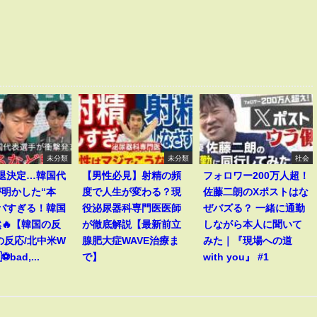
未分類
未分類
社会
敗退決定…韓国代
【男性必見】射精の頻
フォロワー200万人超！
明かした“本
度で人生が変わる？現
佐藤二朗のXポストはな
バすぎる！韓国
役泌尿器科専門医医師
ぜバズる？ 一緒に通勤
🔥【韓国の反
が徹底解説【最新前立
しながら本人に聞いて
の反応/北中米W
腺肥大症WAVE治療ま
みた｜『現場への道
⚽bad,...
で】
with you』 #1