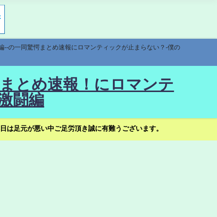
編--の一同驚愕まとめ速報にロマンティックが止まらない？-僕の
驚愕まとめ速報！にロマンテ
激闘編
日は足元が悪い中ご足労頂き誠に有難うございます。