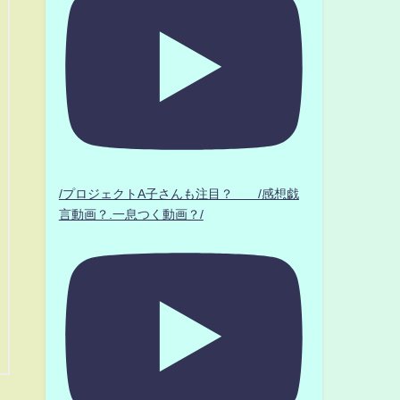
/プロジェクトA子さんも注目？ /感想戯
言動画？.一息つく動画？/