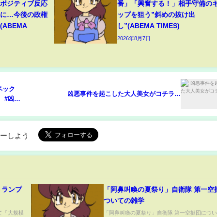
たポジティブ反応
番」「興奮する！」相手守備の
”に…今後の政権
ップを狙う”斜めの抜け出
ABEMA
し”(ABEMA TIMES)
2026年8月7日
ベック
凶悪事件を起こした大人美女がコチラ…
 #凶悪
ローしよう
トランプ
「阿鼻叫喚の夏祭り」自衛隊 第一空
ついての雑学
て「大規模
「阿鼻叫喚の夏祭り」自衛隊 第一空挺団につ