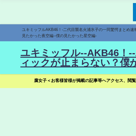
ユキミッフルAKB46！-二代目襲名火浦氷子の一同驚愕まとめ
見たかった夜空編--僕の見たかった星空編-
ユキミッフル--AKB46
ィックが止まらない？僕が
腐女子＜お客様皆様が掲載の記事等へアクセス、閲覧