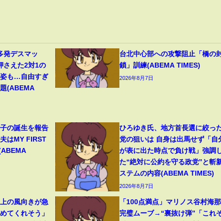
多発デスマッ
台北中心部への攻撃阻止「橋の
押さえた2対1の
鎖」訓練(ABEMA TIMES)
の姿も…自由すぎ
2026年8月7日
(ABEMA
1子の誕生を報告
ひろゆき氏、地方首長選に絞っ
はMY FIRST
党の狙いは 自身は出馬せず「自
(ABEMA
が表に出た時点で負け戦」強調
た“絶対に公約を守る政党”と斬
ステムの内容(ABEMA TIMES)
2026年8月7日
ト上の風向きが急
「100点満点」マリノス谷村海
始めてくれそう」
完璧ムーブ→“裏抜け弾”「これぞ