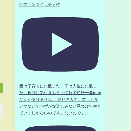
侶のサンドイッチ人生
親は子育てに失敗した」子は人生に失敗し
た。負けに気付きもう手遅れで逆転一発man
なんかありません、 残りの人生、貧しく食
いつないでわずかな楽しみなど見つけて生き
ていくしかないのです。ないのです。