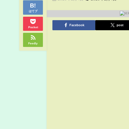
はてブ
Facebook
post
Pocket
Feedly