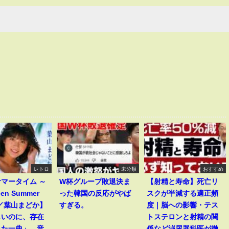
レトロ
未分類
おすすめ
マータイム ～
W杯グループ敗退決ま
【射精と寿命】死亡リ
een Summer
った韓国の反応がやば
スクが半減する適正頻
～／葉山まどか】
すぎる。
度｜脳への影響・テス
しいのに、存在
トステロンと射精の関
った一曲」 音
係など泌尿器科医が徹