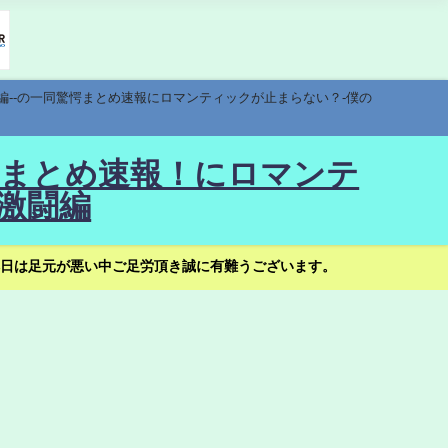
編--の一同驚愕まとめ速報にロマンティックが止まらない？-僕の
驚愕まとめ速報！にロマンテ
激闘編
日は足元が悪い中ご足労頂き誠に有難うございます。