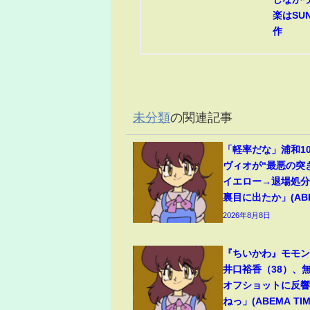
楽はSUN
作
未分類
の関連記事
「軽率だな」浦和1
ヴィオが“最悪の突
イエロー→退場処
裏目に出たか」(ABEM
2026年8月8日
『ちいかわ』モモ
井口裕香（38）、
オフショットに反
ねっ」(ABEMA TIM