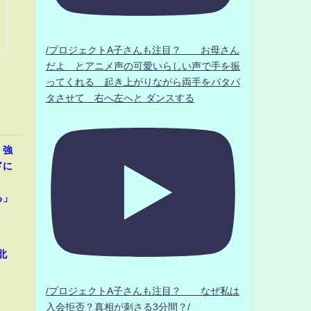
/プロジェクトA子さんも注目？ お母さん
だよ とアニメ声の可愛いらしい声で手を振
ってくれる 起き上がりながら両手をパタパ
タさせて 右へ左へと ダンスする
、強
ドに
」
る」
北
/プロジェクトA子さんも注目？ なぜ私は
入会拒否？真相が刺さる3分間？/