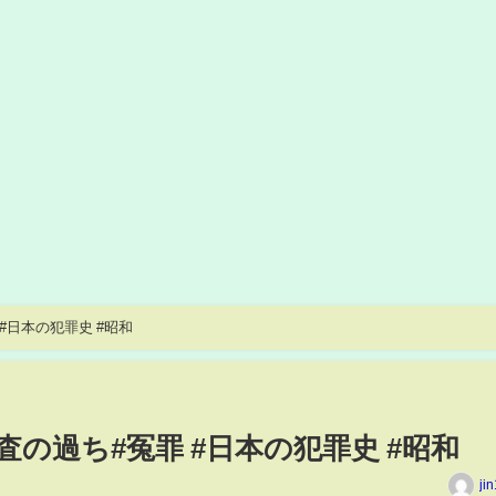
#日本の犯罪史 #昭和
の過ち#冤罪 #日本の犯罪史 #昭和
ji