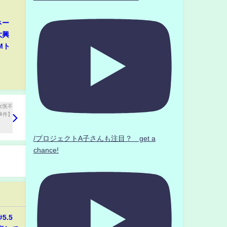
ネー
大興
Mト
/プロジェクトA子さんも注目？ get a
chance!
5.5