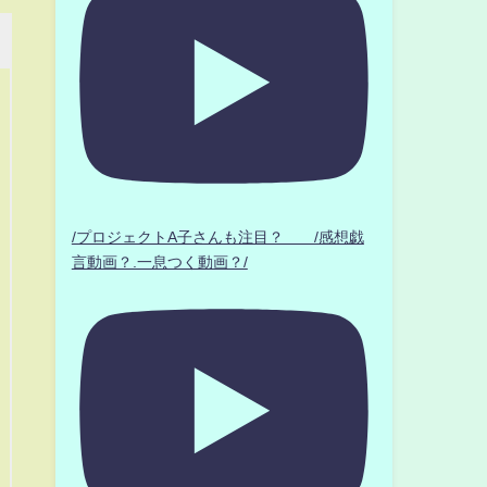
/プロジェクトA子さんも注目？ /感想戯
言動画？.一息つく動画？/