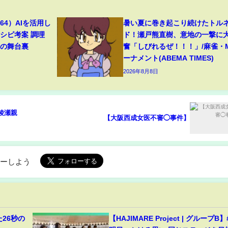
4）AIを活用し
暑い夏に巻き起こり続けたトル
シピ考案 調理
ド！瀬戸熊直樹、意地の一撃に
トの舞台裏
奮「しびれるぜ！！！」/麻雀・
ーナメント(ABEMA TIMES)
2026年8月8日
綾瀬親
【大阪西成女医不審◯事件】
ローしよう
26秒の
【HAJIMARE Project | グループB】#