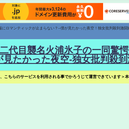
速報にロマンティックが止まらない？--僕が見たかった夜空！独女批判殺到激闘
！--二代目襲名火浦氷子の一同
見たかった夜空-独女批判殺到
、こちらのサービスを利用される事でかろうじて運営できています＞本