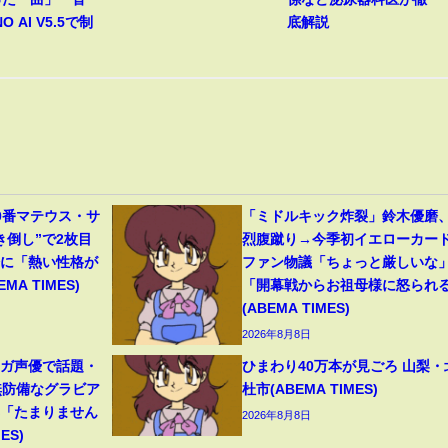
O AI V5.5で制
底解説
0番マテウス・サ
「ミドルキック炸裂」鈴木優磨
き倒し”で2枚目
烈腹蹴り→今季初イエローカー
分に「熱い性格が
ファン物議「ちょっと厳しいな
A TIMES)
「開幕戦からお祖母様に怒られ
(ABEMA TIMES)
2026年8月8日
ンガ声優で話題・
ひまわり40万本が見ごろ 山梨・
無防備なグラビア
杜市(ABEMA TIMES)
響「たまりません
2026年8月8日
ES)