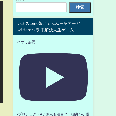
検索
カオスtomo娘ちゃんねーるアーガ
マ!Haraハラ!未解決人生ゲーム
ハゲて無双
/プロジェクトA子さんも注目？ 独身ハゲ僧