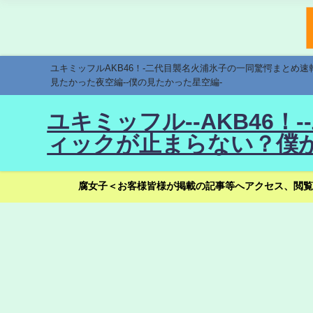
ユキミッフルAKB46！-二代目襲名火浦氷子の一同驚愕まとめ
見たかった夜空編--僕の見たかった星空編-
ユキミッフル--AKB46
ィックが止まらない？僕が
腐女子＜お客様皆様が掲載の記事等へアクセス、閲覧