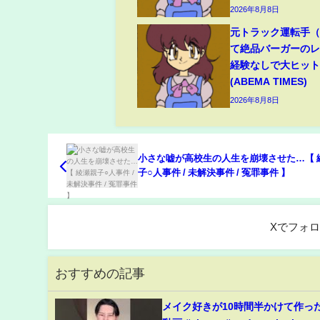
2026年8月8日
元トラック運転手（6
て絶品バーガーのレ
経験なしで大ヒッ
(ABEMA TIMES)
2026年8月8日
小さな嘘が高校生の人生を崩壊させた…【 
子○人事件 / 未解決事件 / 冤罪事件 】
Xでフォ
おすすめの記事
メイク好きが10時間半かけて作った