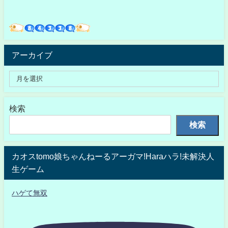
アーカイブ
検索
検索
カオスtomo娘ちゃんねーるアーガマ!Haraハラ!未解決人
生ゲーム
ハゲて無双