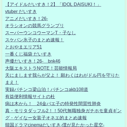
【アイドルだいすき！2】「IDOL DAISUKI！」
vtuber だいすき
アニメだいすき！26-
オラシオンの競馬グランプリ
スーパーウンコウーマンT・子なし
スケバン氷子のまとめ速報！
とおやまエリア51
一番くじ福袋 だいすき
声優だいすき！26- bnk46
大阪エキストラNOTE！芸能情報局
天にまします我らが父よ！ 願わくはわがドル円を守りた
まえ！
実録パチンコ梁山泊！パチンコakb108道
有益便利情報サイトの杜
病は木から！ 24金バエ子の特発性間質性肺炎
真・モリタダッフル2！！50代無職独身ガチホモ童貞ギン
グ・ゲイなー女装子オネエ的まとめ速報
韓国ドラマcinemaだいすき-僕が見たかった星空-