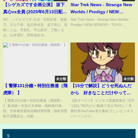
【シゲカズです企画公演】 坂下
Star Trek News - Strange New
真心vs全員 (2025年6月13日配信
Worlds / Prodigy / NEW
分)
SERIES!!! - TOYG! News Byte -
MC：シゲカズです 出演：安部若菜、泉綾
Star Trek News - Strange New Worlds /
乃、川上千尋、塩月希依音、坂下真心、高
Prodigy / NEW SERIES!!! - TOYG! ...
17th May, 2025
橋ことね、芳賀礼、平山真衣、三鴨くる
み、山本望叶、和田海佑 N...
未分類
未分類
【 警隊101分鐘 • 特別任務連（飛
【15分で解説】どうせ死ぬんだ
虎隊） 】
から 好きなことだけやって寿
命を使いきる
【 警隊101分鐘 • 特別任務連（飛虎隊）
【新サービス】 ビジネス図書館東京 ”活字
】 要成就一支強大又神秘，能夠應付海、
で読む”時代から”動画で見る”時代に！本
陸、空各種突發情況嘅特警部隊，除咗有堅
要約系YouTuber達が集結 忙しいビジネス
毅不屈嘅意志，仲要...
パーソンのス...
s