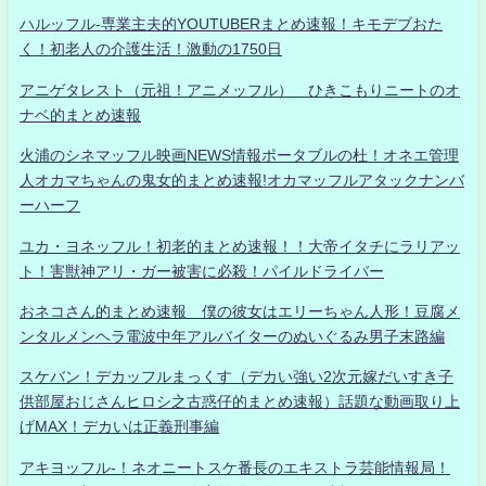
ハルッフル-専業主夫的YOUTUBERまとめ速報！キモデブおた
く！初老人の介護生活！激動の1750日
アニゲタレスト（元祖！アニメッフル） ひきこもりニートのオ
ナベ的まとめ速報
火浦のシネマッフル映画NEWS情報ポータブルの杜！オネエ管理
人オカマちゃんの鬼女的まとめ速報!オカマッフルアタックナンバ
ーハーフ
ユカ・ヨネッフル！初老的まとめ速報！！大帝イタチにラリアッ
ト！害獣神アリ・ガー被害に必殺！パイルドライバー
おネコさん的まとめ速報 僕の彼女はエリーちゃん人形！豆腐メ
ンタルメンヘラ電波中年アルバイターのぬいぐるみ男子末路編
スケバン！デカッフルまっくす（デカい強い2次元嫁だいすき子
供部屋おじさんヒロシ之古惑仔的まとめ速報）話題な動画取り上
げMAX！デカいは正義刑事編
アキヨッフル-！ネオニートスケ番長のエキストラ芸能情報局！