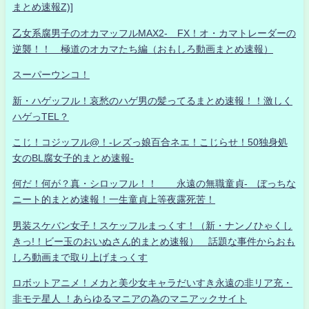
まとめ速報Z)]
乙女系腐男子のオカマッフルMAX2- FX！オ・カマトレーダーの
逆襲！！ 極道のオカマたち編（おもしろ動画まとめ速報）
スーパーウンコ！
新・ハゲッフル！哀愁のハゲ男の髪ってるまとめ速報！！激しく
ハゲっTEL？
こじ！コジッフル@！-レズっ娘百合ネエ！こじらせ！50独身処
女のBL腐女子的まとめ速報-
何だ！何が？真・シロッフル！！ 永遠の無職童貞- ぼっちな
ニート的まとめ速報！一生童貞上等夜露死苦！
男装スケバン女子！スケッフルまっくす！（新・ナンノひゃくし
きっ!！ビー玉のおいぬさん的まとめ速報） 話題な事件からおも
しろ動画まで取り上げまっくす
ロボットアニメ！メカと美少女キャラだいすき永遠の非リア充・
非モテ星人 ！あらゆるマニアの為のマニアックサイト