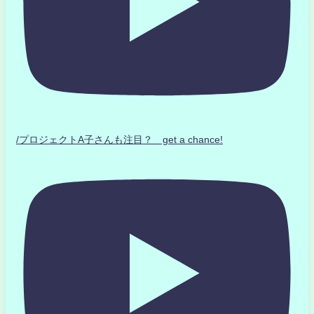
/プロジェクトA子さんも注目？ get a chance!