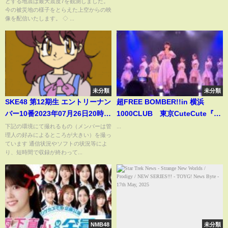
とする地震は最大震度7を観測しました。
震』最大震度７―最新ニュース
きたいのは残ったメンバー」
今の被災地の様子をとらえた上空からの映
ライブ Japan Earthquake
像を配信いたします。 ◇ ...
News Live （日テレNEWS
LIVE）
未分類
未分類
SKE48 第12期生 エントリーナン
超FREE BOMBER!!in 横浜
バー10番2023年07月26日20時
1000CLUB 東京CuteCute『夏
02分23秒 ske48 12th 10
空とペテルギウス』2025/8/3
下記の環境にて撮れるもの（メンバーは管
...
理人の好みによるところが大きい）を撮っ
ています 通信状況やソフトの状況等によ
り、短時間で収録が終わって...
NMB48
未分類