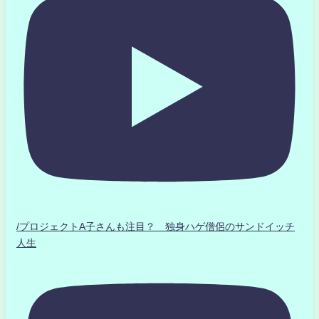
/プロジェクトA子さんも注目？ 独身ハゲ僧侶のサンドイッチ
人生