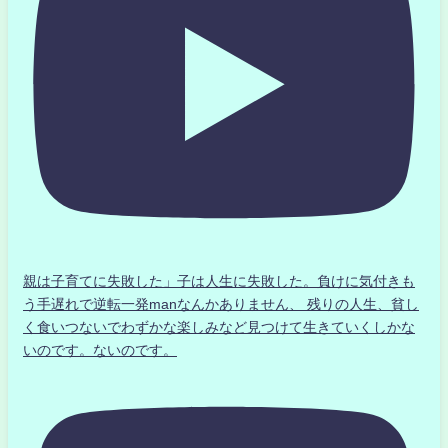
親は子育てに失敗した」子は人生に失敗した。負けに気付きも
う手遅れで逆転一発manなんかありません、 残りの人生、貧し
く食いつないでわずかな楽しみなど見つけて生きていくしかな
いのです。ないのです。