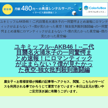
ユキミッフルAKB46！-二代目襲名火浦氷子の一同驚愕まとめ速報にロマンテ
ィックが止まらない？--僕が見たかった夜空！独女批判殺到激闘編--の一同驚
愕まとめ速報にロマンティックが止まらない？-僕の見たかった夜空編--僕の
見たかった星空編-
ユキミッフル--AKB46！--二代
目襲名火浦氷子の一同驚愕ま
とめ速報！にロマンティック
が止まらない？僕が見たかっ
た夜空-独女批判殺到激闘編
腐女子＜お客様皆様が掲載の記事等へアクセス、閲覧、こちらのサービ
スを利用される事でかろうじて運営できています＞本日は足元が悪い中
ご足労頂き誠に有難うございます。