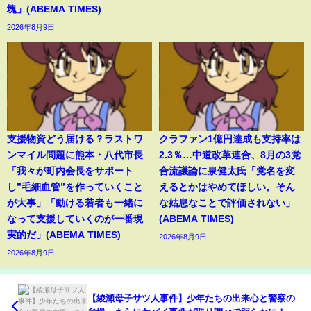
塊」(ABEMA TIMES)
2026年8月9日
支援物資どう届ける？ラストワ
クラファン1億円達成も支持率は
ンマイル問題に熊本・八代市長
2.3％…中道改革連合、8月の3党
「我々が町内会長をサポート
合流議論に泉健太氏「党名を変
し”毛細血管”を作っていくこと
えるとかはやめてほしい。そん
が大事」「動ける若者も一緒に
な姑息なことで評価されない」
なって支援していくのが一番現
(ABEMA TIMES)
実的だ」(ABEMA TIMES)
2026年8月9日
2026年8月9日
【綾瀬母子サツ人事件】少年たちの出来心と警察の