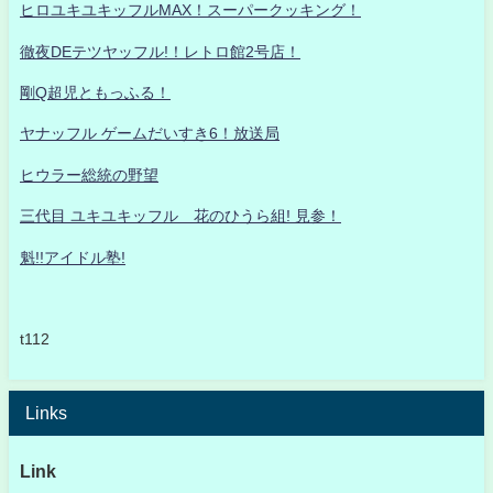
ヒロユキユキッフルMAX！スーパークッキング！
徹夜DEテツヤッフル!！レトロ館2号店！
剛Q超児ともっふる！
ヤナッフル ゲームだいすき6！放送局
ヒウラー総統の野望
三代目 ユキユキッフル 花のひうら組! 見参！
魁!!アイドル塾!
t112
Links
Link