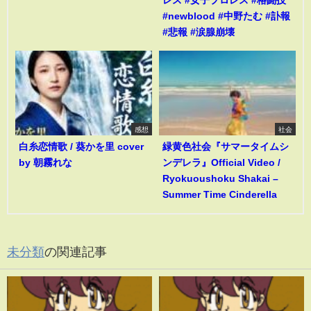
#newblood #中野たむ #訃報
#悲報 #涙腺崩壊
感想
社会
白糸恋情歌 / 葵かを里 cover
緑黄色社会『サマータイムシ
by 朝霧れな
ンデレラ』Official Video /
Ryokuoushoku Shakai –
Summer Time Cinderella
未分類
の関連記事