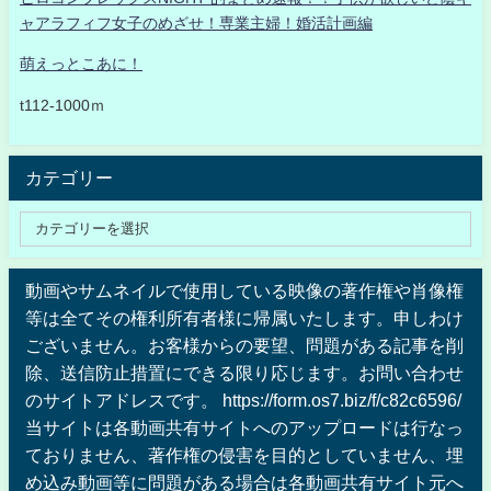
ャアラフィフ女子のめざせ！専業主婦！婚活計画編
萌えっとこあに！
t112-1000ｍ
カテゴリー
動画やサムネイルで使用している映像の著作権や肖像権
等は全てその権利所有者様に帰属いたします。申しわけ
ございません。お客様からの要望、問題がある記事を削
除、送信防止措置にできる限り応じます。お問い合わせ
のサイトアドレスです。 https://form.os7.biz/f/c82c6596/
当サイトは各動画共有サイトへのアップロードは行なっ
ておりません、著作権の侵害を目的としていません、埋
め込み動画等に問題がある場合は各動画共有サイト元へ