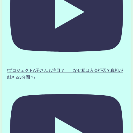
/プロジェクトA子さんも注目？ なぜ私は入会拒否？真相が
刺さる3分間？/