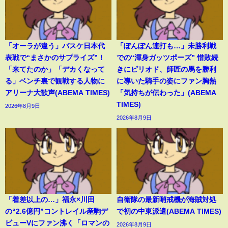
「オーラが違う」バスケ日本代
「ぽんぽん連打も…」未勝利戦
表戦で“まさかのサプライズ”！
での“渾身ガッツポーズ” 惜敗続
「来てたのか」「デカくなって
きにピリオド、師匠の馬を勝利
る」ベンチ裏で観戦する人物に
に導いた騎手の姿にファン胸熱
アリーナ大歓声(ABEMA TIMES)
「気持ちが伝わった」(ABEMA
TIMES)
2026年8月9日
2026年8月9日
「着差以上の…」福永×川田
自衛隊の最新哨戒機が海賊対処
の“2.6億円”コントレイル産駒デ
で初の中東派遣(ABEMA TIMES)
ビューVにファン沸く「ロマンの
2026年8月9日