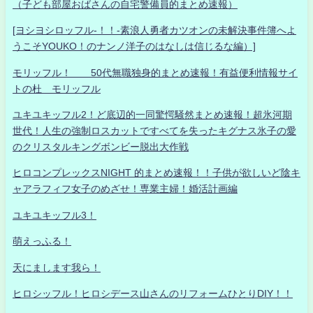
（子ども部屋おばさんの自宅警備員的まとめ速報）
[ヨシヨシロッフル-！！-素浪人勇者カツオンの未解決事件簿へよ
うこそYOUKO！のナンノ洋子のはなしは信じるな編）]
モリッフル！ 50代無職独身的まとめ速報！有益便利情報サイ
トの杜 モリッフル
ユキユキッフル2！ど底辺的一同驚愕騒然まとめ速報！超氷河期
世代！人生の強制ロスカットですべてを失ったキグナス氷子の愛
のクリスタルキングボンビー脱出大作戦
ヒロコンプレックスNIGHT 的まとめ速報！！子供が欲しいど陰キ
ャアラフィフ女子のめざせ！専業主婦！婚活計画編
ユキユキッフル3！
萌えっふる！
天にまします我ら！
ヒロシッフル！ヒロシデース山さんのリフォームひとりDIY！！