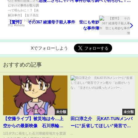
怠慢…さらにヤバイ事件が取り調べで明らかに！？
【未解決事件】【女子高生コンクリート詰め事件】
#shorts
【驚愕】 その367 綾瀬母子殺人事件 世にも奇妙
な事件簿
Xでフォローしよう
おすすめの記事
未分類
未分類
【空撮ライブ】被災地は今…上
田口淳之介 元KAT-TUNメンバ
空からの最新映像 石川県輪島
ーに“反省してほしい”発言でフ
市・珠洲市など『能登半島地
ァン怒り「お前がいうな」「泣
1日夕方に発生した石川県能登地方を震源
...