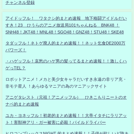
チャンネル登録
アイドッフル！ ワタクシ的まとめ速報 地下格闘アイドルだい
すき！23 ひうらのアニメ放送局101ちゃんねる BNK48 ！
SNH48！JKT48！MNL48！SGO48！GNZ48！STU48！SKE48
タダッフル！ネトゲ廃人的まとめ速報！！ネット乞食DE2000万
パワーズ！
・ハゲッフル！哀愁のハゲ男の髪ってるまとめ速報！！激しくハ
ゲっTEL？
ロボットアニメ！メカと美少女キャラだいすき永遠の非リア充・
非モテ星人 ！あらゆるマニアの為のマニアックサイト
アニゲタレスト（元祖！アニメッフル） ひきこもりニートのオ
ナベ的まとめ速報
ユカ・ヨネッフル！初老的まとめ速報！！大帝イタチにラリアッ
ト！害獣神アリ・ガー被害に必殺！パイルドライバー
ヒロコンプレックスNIGHT 的まとめ速報！！子供が欲しいど陰キ