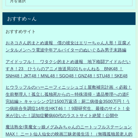
おすすめ～ん
おすすめサイト
おネコさん的まとめ速報 僕の彼女はエリーちゃん人形！豆腐メ
ンタルメンヘラ電波中年アルバイターのぬいぐるみ男子末路編
アイドッフル！ ワタクシ的まとめ速報 地下格闘アイドルだい
すき！23 ひうらのアニメ放送局101ちゃんねる BNK48 ！
SNH48！JKT48！MNL48！SGO48！GNZ48！STU48！SKE48
ヒウラッフルのハーニーフィニッシュゴミ屋敷補完計画 ＜必殺！
生前整理人！孤立し孤独死からの～特殊清掃・遺品整理への道F
完結編＞ キャッシング計1500万返済：厨二病借金3500万円！う
つ病統合失調症14年生HKT46！！9期研究生、最後のサイト！全
米が泣いた！認知症鬱病60代のラストサイト絶賛！公開中
魔法熟女/美魔女ッ娘メグみみちゃんのニートッフルステーション
MAX！ ニート仙人仙女の映画三昧老後生活！（無職孤独居老人的