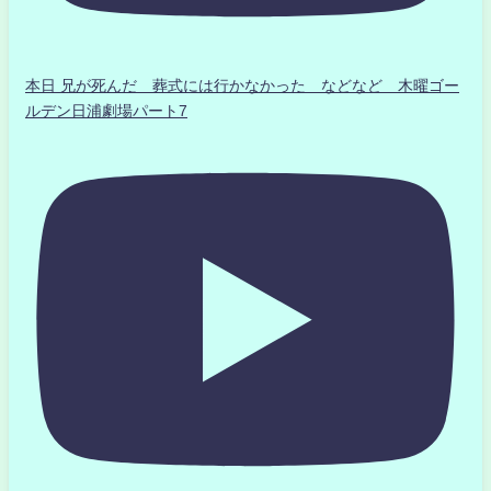
本日 兄が死んだ 葬式には行かなかった などなど 木曜ゴー
ルデン日浦劇場パート7