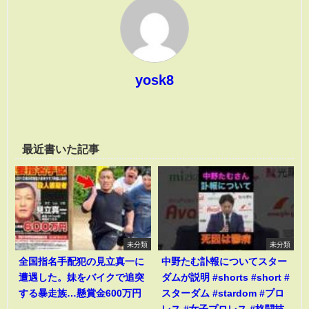
yosk8
最近書いた記事
未分類
未分類
全国指名手配犯の見立真一に
中野たむ訃報についてスター
遭遇した。妹をバイクで追突
ダムが説明 #shorts #short #
する暴走族…懸賞金600万円
スターダム #stardom #プロ
レス #女子プロレス #格闘技