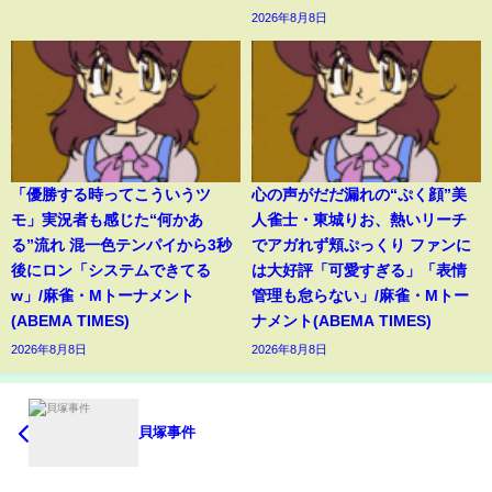
2026年8月8日
「優勝する時ってこういうツ
心の声がだだ漏れの“ぷく顔”美
モ」実況者も感じた“何かあ
人雀士・東城りお、熱いリーチ
る”流れ 混一色テンパイから3秒
でアガれず頬ぷっくり ファンに
後にロン「システムできてる
は大好評「可愛すぎる」「表情
w」/麻雀・Mトーナメント
管理も怠らない」/麻雀・Mトー
(ABEMA TIMES)
ナメント(ABEMA TIMES)
2026年8月8日
2026年8月8日
貝塚事件