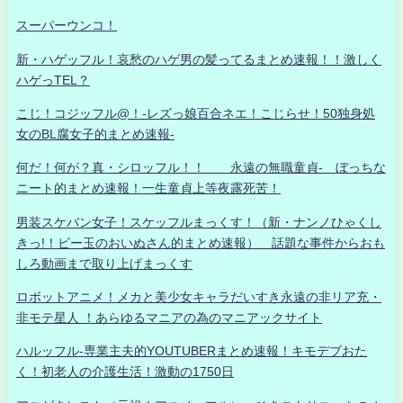
スーパーウンコ！
新・ハゲッフル！哀愁のハゲ男の髪ってるまとめ速報！！激しく
ハゲっTEL？
こじ！コジッフル@！-レズっ娘百合ネエ！こじらせ！50独身処
女のBL腐女子的まとめ速報-
何だ！何が？真・シロッフル！！ 永遠の無職童貞- ぼっちな
ニート的まとめ速報！一生童貞上等夜露死苦！
男装スケバン女子！スケッフルまっくす！（新・ナンノひゃくし
きっ!！ビー玉のおいぬさん的まとめ速報） 話題な事件からおも
しろ動画まで取り上げまっくす
ロボットアニメ！メカと美少女キャラだいすき永遠の非リア充・
非モテ星人 ！あらゆるマニアの為のマニアックサイト
ハルッフル-専業主夫的YOUTUBERまとめ速報！キモデブおた
く！初老人の介護生活！激動の1750日