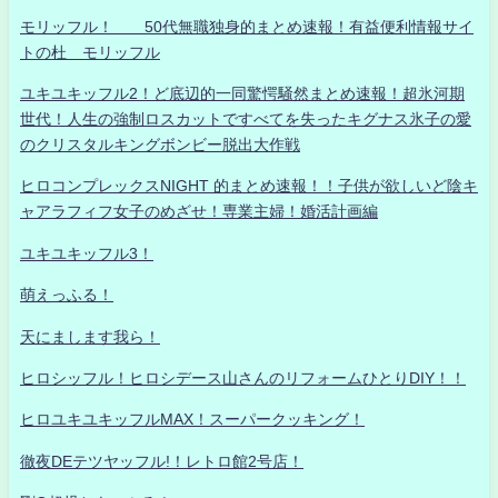
モリッフル！ 50代無職独身的まとめ速報！有益便利情報サイ
トの杜 モリッフル
ユキユキッフル2！ど底辺的一同驚愕騒然まとめ速報！超氷河期
世代！人生の強制ロスカットですべてを失ったキグナス氷子の愛
のクリスタルキングボンビー脱出大作戦
ヒロコンプレックスNIGHT 的まとめ速報！！子供が欲しいど陰キ
ャアラフィフ女子のめざせ！専業主婦！婚活計画編
ユキユキッフル3！
萌えっふる！
天にまします我ら！
ヒロシッフル！ヒロシデース山さんのリフォームひとりDIY！！
ヒロユキユキッフルMAX！スーパークッキング！
徹夜DEテツヤッフル!！レトロ館2号店！