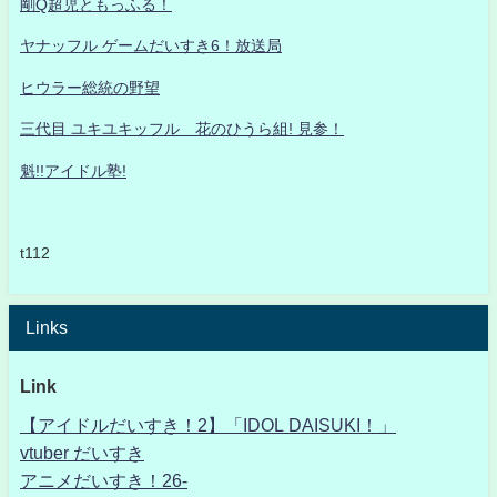
剛Q超児ともっふる！
ヤナッフル ゲームだいすき6！放送局
ヒウラー総統の野望
三代目 ユキユキッフル 花のひうら組! 見参！
魁!!アイドル塾!
t112
Links
Link
【アイドルだいすき！2】「IDOL DAISUKI！」
vtuber だいすき
アニメだいすき！26-