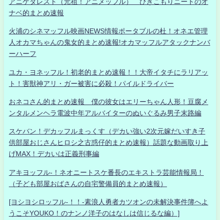
アニゲタレスト（元祖！アニメッフル） ひきこもりニートのオ
ナベ的まとめ速報
火浦のシネマッフル映画NEWS情報ポータブルの杜！オネエ管理
人オカマちゃんの鬼女的まとめ速報!オカマッフルアタックナンバ
ーハーフ
ユカ・ヨネッフル！初老的まとめ速報！！大帝イタチにラリアッ
ト！害獣神アリ・ガー被害に必殺！パイルドライバー
おネコさん的まとめ速報 僕の彼女はエリーちゃん人形！豆腐メ
ンタルメンヘラ電波中年アルバイターのぬいぐるみ男子末路編
スケバン！デカッフルまっくす（デカい強い2次元嫁だいすき子
供部屋おじさんヒロシ之古惑仔的まとめ速報）話題な動画取り上
げMAX！デカいは正義刑事編
アキヨッフル-！ネオニートスケ番長のエキストラ芸能情報局！
（子ども部屋おばさんの自宅警備員的まとめ速報）
[ヨシヨシロッフル-！！-素浪人勇者カツオンの未解決事件簿へよ
うこそYOUKO！のナンノ洋子のはなしは信じるな編）]