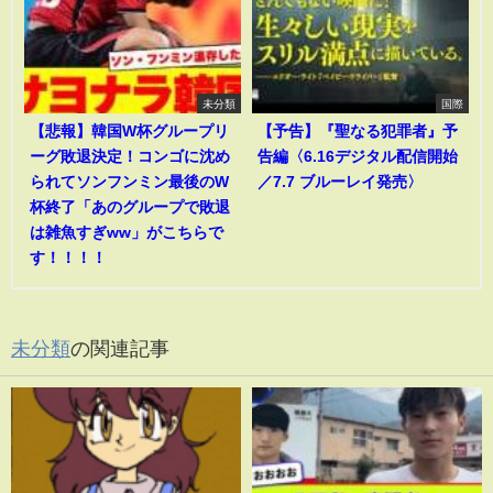
未分類
国際
【悲報】韓国W杯グループリ
【予告】『聖なる犯罪者』予
ーグ敗退決定！コンゴに沈め
告編〈6.16デジタル配信開始
られてソンフンミン最後のW
／7.7 ブルーレイ発売〉
杯終了「あのグループで敗退
は雑魚すぎww」がこちらで
す！！！！
未分類
の関連記事