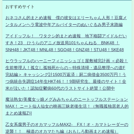
おすすめサイト
おネコさん的まとめ速報 僕の彼女はエリーちゃん人形！豆腐メ
ンタルメンヘラ電波中年アルバイターのぬいぐるみ男子末路編
アイドッフル！ ワタクシ的まとめ速報 地下格闘アイドルだい
すき！23 ひうらのアニメ放送局101ちゃんねる BNK48 ！
SNH48！JKT48！MNL48！SGO48！GNZ48！STU48！SKE48
ヒウラッフルのハーニーフィニッシュゴミ屋敷補完計画 ＜必殺！
生前整理人！孤立し孤独死からの～特殊清掃・遺品整理への道F
完結編＞ キャッシング計1500万返済：厨二病借金3500万円！う
つ病統合失調症14年生HKT46！！9期研究生、最後のサイト！全
米が泣いた！認知症鬱病60代のラストサイト絶賛！公開中
魔法熟女/美魔女ッ娘メグみみちゃんのニートッフルステーション
MAX！ ニート仙人仙女の映画三昧老後生活！（無職孤独居老人的
まとめ速報Z)]
乙女系腐男子のオカマッフルMAX2- FX！オ・カマトレーダーの
逆襲！！ 極道のオカマたち編（おもしろ動画まとめ速報）