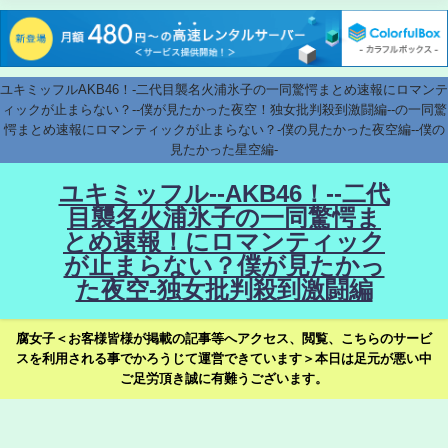
ユキミッフルAKB46！-二代目襲名火浦氷子の一同驚愕まとめ速報にロマンテ
ィックが止まらない？--僕が見たかった夜空！独女批判殺到激闘編--の一同驚
愕まとめ速報にロマンティックが止まらない？-僕の見たかった夜空編--僕の
見たかった星空編-
ユキミッフル--AKB46！--二代
目襲名火浦氷子の一同驚愕ま
とめ速報！にロマンティック
が止まらない？僕が見たかっ
た夜空-独女批判殺到激闘編
腐女子＜お客様皆様が掲載の記事等へアクセス、閲覧、こちらのサービ
スを利用される事でかろうじて運営できています＞本日は足元が悪い中
ご足労頂き誠に有難うございます。