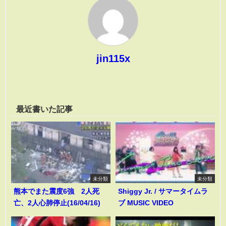
jin115x
最近書いた記事
未分類
未分類
熊本でまた震度6強 2人死
Shiggy Jr. / サマータイムラ
亡、2人心肺停止(16/04/16)
ブ MUSIC VIDEO