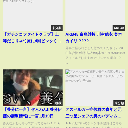
未分類
AKB48
【ガチンコファイトクラブ】上
AKB48 白鳥沙怜 川村結衣 奥本
等だこりゃ竹原に4回ビンタくら
カイリ ????
う。
...
見事に振られました慰めてくださうぃ? #
白鳥沙怜 #川村結衣#奥本カイリ #AKB48 #
アイドル #おすすめ オリジナル楽曲 - ? -
...
唯我
未分類
【養分に一言】ぜろわん!!養分伊
アスペルガー症候群の青年と元
藤の衝撃情報に一言1月19日
三つ星シェフの男のバディムー
ビー映画『トスカーナの幸せレ
みんなふわっちって知ってるかい！？ ★
▶▶ムビコレのチャンネル登録はこちら