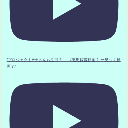
/プロジェクトA子さんも注目？ /感想戯言動画？.一息つく動
画？/