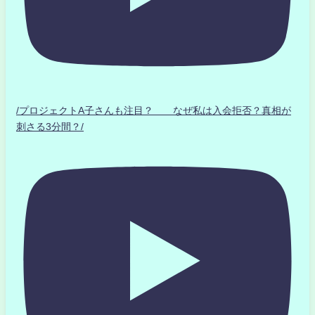
/プロジェクトA子さんも注目？ なぜ私は入会拒否？真相が
刺さる3分間？/