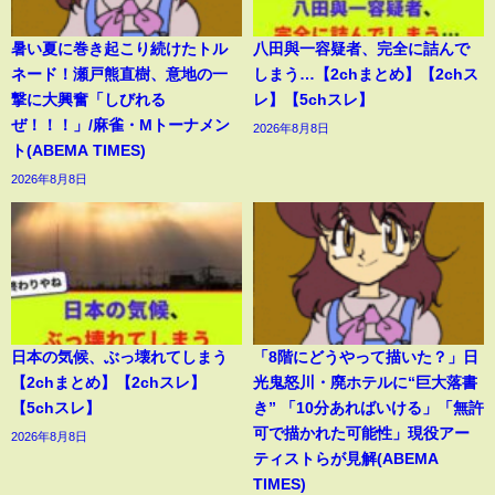
暑い夏に巻き起こり続けたトル
八田與一容疑者、完全に詰んで
ネード！瀬戸熊直樹、意地の一
しまう…【2chまとめ】【2chス
撃に大興奮「しびれる
レ】【5chスレ】
ぜ！！！」/麻雀・Mトーナメン
2026年8月8日
ト(ABEMA TIMES)
2026年8月8日
日本の気候、ぶっ壊れてしまう
「8階にどうやって描いた？」日
【2chまとめ】【2chスレ】
光鬼怒川・廃ホテルに“巨大落書
【5chスレ】
き” 「10分あればいける」「無許
可で描かれた可能性」現役アー
2026年8月8日
ティストらが見解(ABEMA
TIMES)