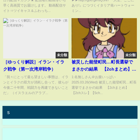
日刊配信マガジン★ 配信者の動画をいち
▶▶http://goo.gl/ruQ5N7 『人生、ここに
シピ』予告編
早く高画質でお届けします。 動画配信サ
あり!』につづくイタリア発ハートウォー
イト⇒ツイキャス＆ふわっち...
ミン...
未分類
未分類
［ゆっくり解説］イラン・イラ
被災した能登町民…町長選挙で
ク戦争（第一次湾岸戦争）
まさかの結果 【2chまとめ】
【2chスレ】【5chスレ】
「我々にとって最も望ましい事態は、イラ
1:名無しさん＠お腹いっぱい
ンとイラクの双方が消耗し合って、彼らが
2025.03.26(Wed) 被災した能登町民…町長
今後二十年間、戦闘力を再建できないこと
選挙でまさかの結果 【2chまとめ】
だ」 （イスラエルのアラブ...
【2chスレ】【5ch...
s