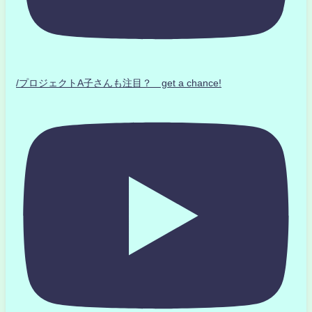
/プロジェクトA子さんも注目？ get a chance!