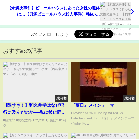
【未解決事件】ビニールハウスにあった女性の遺体
は…【貝塚ビニールハウス殺人事件】#怖い話
#shorts #事件 #ミステリー #怖い話 #冤罪
Xでフォローしよう
おすすめの記事
未分類
未分類
【酷すぎ！】和久井学はなぜ犯
『落日』メインテーマ
行に及んだのか──私は彼に同情
Provided to YouTube by WOWOW
Entertainment, Inc. 『落日』メインテーマ
しています 【西新宿タワマン
#猫太郎 #懲役太郎 #ヤクザ #刑務所 #バイ
· Yohei Ko...
ク...
「めった刺し」事件】