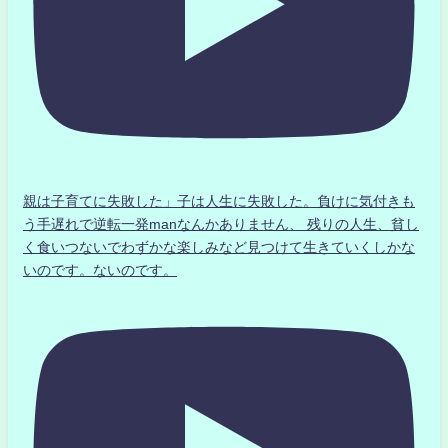
親は子育てに失敗した」子は人生に失敗した。負けに気付きも
う手遅れで逆転一発manなんかありません、 残りの人生、貧し
く食いつないでわずかな楽しみなど見つけて生きていくしかな
いのです。ないのです。