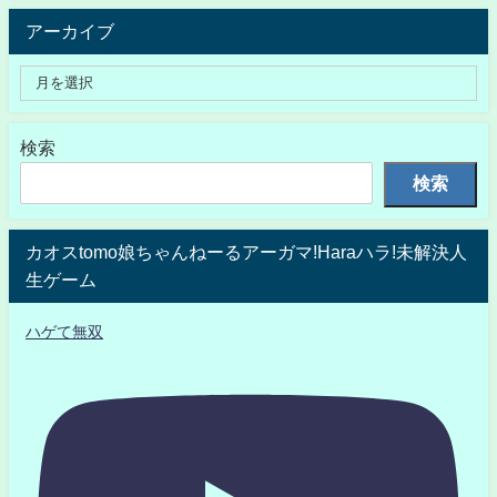
アーカイブ
検索
検索
カオスtomo娘ちゃんねーるアーガマ!Haraハラ!未解決人
生ゲーム
ハゲて無双