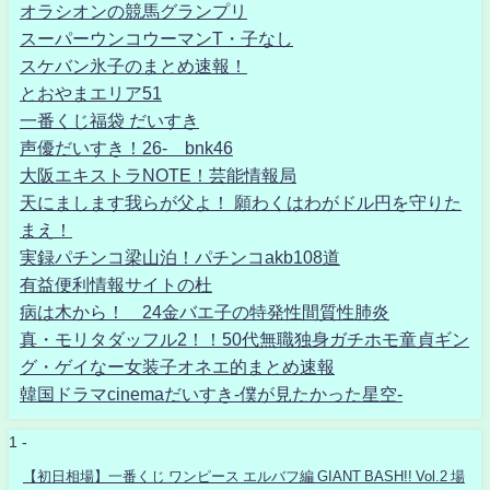
オラシオンの競馬グランプリ
スーパーウンコウーマンT・子なし
スケバン氷子のまとめ速報！
とおやまエリア51
一番くじ福袋 だいすき
声優だいすき！26- bnk46
大阪エキストラNOTE！芸能情報局
天にまします我らが父よ！ 願わくはわがドル円を守りた
まえ！
実録パチンコ梁山泊！パチンコakb108道
有益便利情報サイトの杜
病は木から！ 24金バエ子の特発性間質性肺炎
真・モリタダッフル2！！50代無職独身ガチホモ童貞ギン
グ・ゲイなー女装子オネエ的まとめ速報
韓国ドラマcinemaだいすき-僕が見たかった星空-
1 -
【初日相場】一番くじ ワンピース エルバフ編 GIANT BASH!! Vol.2 場