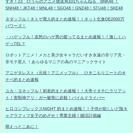
すき！23 ひうらのアニメ放送局101ちゃんねる BNK48 ！
SNH48！JKT48！MNL48！SGO48！GNZ48！STU48！SKE48
タダッフル！ネトゲ廃人的まとめ速報！！ネット乞食DE2000万
パワーズ！
・ハゲッフル！哀愁のハゲ男の髪ってるまとめ速報！！激しくハ
ゲっTEL？
ロボットアニメ！メカと美少女キャラだいすき永遠の非リア充・
非モテ星人 ！あらゆるマニアの為のマニアックサイト
アニゲタレスト（元祖！アニメッフル） ひきこもりニートのオ
ナベ的まとめ速報
ユカ・ヨネッフル！初老的まとめ速報！！大帝イタチにラリアッ
ト！害獣神アリ・ガー被害に必殺！パイルドライバー
ヒロコンプレックスNIGHT 的まとめ速報！！子供が欲しいど陰キ
ャアラフィフ女子のめざせ！専業主婦！婚活計画編
萌えっとこあに！