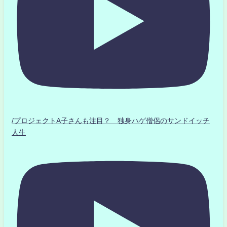
/プロジェクトA子さんも注目？ 独身ハゲ僧侶のサンドイッチ
人生