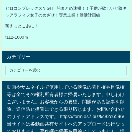
ヒロコンプレックスNIGHT 的まとめ速報！！子供が欲しいど陰キ
ャアラフィフ女子のめざせ！専業主婦！婚活計画編
萌えっとこあに！
t112-1000ｍ
カテゴリー
動画やサムネイルで使用している映像の著作権や肖像権
等は全てその権利所有者様に帰属いたします。申しわけ
ございません。お客様からの要望、問題がある記事を削
除、送信防止措置にできる限り応じます。お問い合わせ
のサイトアドレスです。 https://form.os7.biz/f/c82c6596/
当サイトは各動画共有サイトへのアップロードは行なっ
ておりません、著作権の侵害を目的としていません、埋