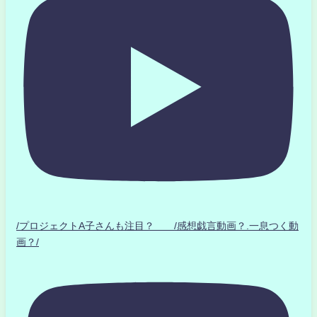
/プロジェクトA子さんも注目？ /感想戯言動画？.一息つく動
画？/