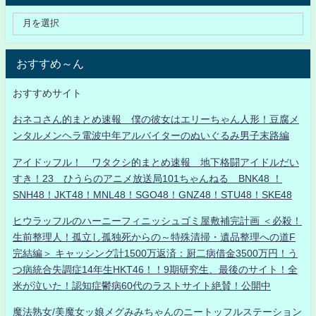
おすすめ～ん
おすすめサイト
おネコさん的まとめ速報 僕の彼女はエリーちゃん人形！豆腐メ
ンタルメンヘラ電波中年アルバイターのぬいぐるみ男子末路編
アイドッフル！ ワタクシ的まとめ速報 地下格闘アイドルだい
すき！23 ひうらのアニメ放送局101ちゃんねる BNK48 ！
SNH48！JKT48！MNL48！SGO48！GNZ48！STU48！SKE48
ヒウラッフルのハーニーフィニッシュゴミ屋敷補完計画 ＜必殺！
生前整理人！孤立し孤独死からの～特殊清掃・遺品整理への道F
完結編＞ キャッシング計1500万返済：厨二病借金3500万円！う
つ病統合失調症14年生HKT46！！9期研究生、最後のサイト！全
米が泣いた！認知症鬱病60代のラストサイト絶賛！公開中
魔法熟女/美魔女ッ娘メグみみちゃんのニートッフルステーション