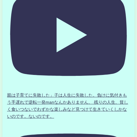
親は子育てに失敗した」子は人生に失敗した。負けに気付きも
う手遅れで逆転一発manなんかありません、 残りの人生、貧し
く食いつないでわずかな楽しみなど見つけて生きていくしかな
いのです。ないのです。