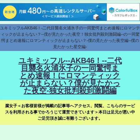
ユキミッフルAKB46！-二代目襲名火浦氷子の一同驚愕まとめ速報にロマンテ
ィックが止まらない？--僕が見たかった夜空！独女批判殺到激闘編--の一同驚
愕まとめ速報にロマンティックが止まらない？-僕の見たかった夜空編--僕の
見たかった星空編-
ユキミッフル--AKB46！--二代
目襲名火浦氷子の一同驚愕ま
とめ速報！にロマンティック
が止まらない？僕が見たかっ
た夜空-独女批判殺到激闘編
腐女子＜お客様皆様が掲載の記事等へアクセス、閲覧、こちらのサービ
スを利用される事でかろうじて運営できています＞本日は足元が悪い中
ご足労頂き誠に有難うございます。