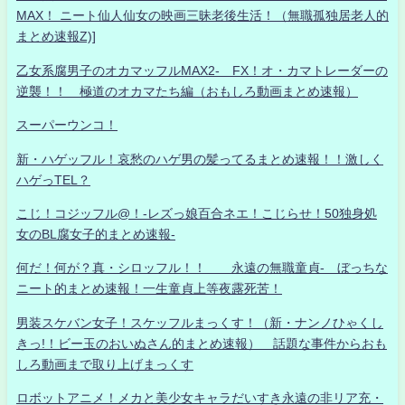
MAX！ ニート仙人仙女の映画三昧老後生活！（無職孤独居老人的
まとめ速報Z)]
乙女系腐男子のオカマッフルMAX2- FX！オ・カマトレーダーの
逆襲！！ 極道のオカマたち編（おもしろ動画まとめ速報）
スーパーウンコ！
新・ハゲッフル！哀愁のハゲ男の髪ってるまとめ速報！！激しく
ハゲっTEL？
こじ！コジッフル@！-レズっ娘百合ネエ！こじらせ！50独身処
女のBL腐女子的まとめ速報-
何だ！何が？真・シロッフル！！ 永遠の無職童貞- ぼっちな
ニート的まとめ速報！一生童貞上等夜露死苦！
男装スケバン女子！スケッフルまっくす！（新・ナンノひゃくし
きっ!！ビー玉のおいぬさん的まとめ速報） 話題な事件からおも
しろ動画まで取り上げまっくす
ロボットアニメ！メカと美少女キャラだいすき永遠の非リア充・