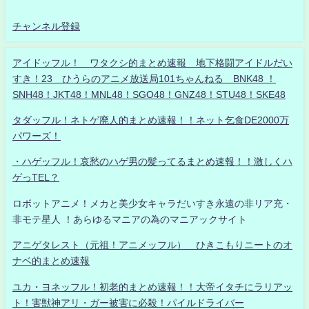
チャンネル登録
アイドッフル！ ワタクシ的まとめ速報 地下格闘アイドルだい
すき！23 ひうらのアニメ放送局101ちゃんねる BNK48 ！
SNH48！JKT48！MNL48！SGO48！GNZ48！STU48！SKE48
タダッフル！ネトゲ廃人的まとめ速報！！ネット乞食DE2000万
パワーズ！
・ハゲッフル！哀愁のハゲ男の髪ってるまとめ速報！！激しくハ
ゲっTEL？
ロボットアニメ！メカと美少女キャラだいすき永遠の非リア充・
非モテ星人 ！あらゆるマニアの為のマニアックサイト
アニゲタレスト（元祖！アニメッフル） ひきこもりニートのオ
ナベ的まとめ速報
ユカ・ヨネッフル！初老的まとめ速報！！大帝イタチにラリアッ
ト！害獣神アリ・ガー被害に必殺！パイルドライバー