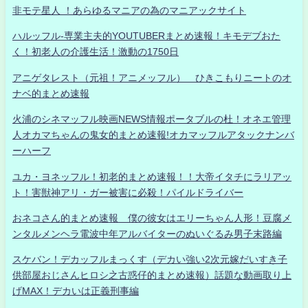
非モテ星人 ！あらゆるマニアの為のマニアックサイト
ハルッフル-専業主夫的YOUTUBERまとめ速報！キモデブおた
く！初老人の介護生活！激動の1750日
アニゲタレスト（元祖！アニメッフル） ひきこもりニートのオ
ナベ的まとめ速報
火浦のシネマッフル映画NEWS情報ポータブルの杜！オネエ管理
人オカマちゃんの鬼女的まとめ速報!オカマッフルアタックナンバ
ーハーフ
ユカ・ヨネッフル！初老的まとめ速報！！大帝イタチにラリアッ
ト！害獣神アリ・ガー被害に必殺！パイルドライバー
おネコさん的まとめ速報 僕の彼女はエリーちゃん人形！豆腐メ
ンタルメンヘラ電波中年アルバイターのぬいぐるみ男子末路編
スケバン！デカッフルまっくす（デカい強い2次元嫁だいすき子
供部屋おじさんヒロシ之古惑仔的まとめ速報）話題な動画取り上
げMAX！デカいは正義刑事編