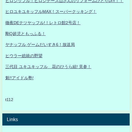
ヒロシッフル！ヒロシデース山さんのリフォームひとりDIY！！
ヒロユキユキッフルMAX！スーパークッキング！
徹夜DEテツヤッフル!！レトロ館2号店！
剛Q超児ともっふる！
ヤナッフル ゲームだいすき6！放送局
ヒウラー総統の野望
三代目 ユキユキッフル 花のひうら組! 見参！
魁!!アイドル塾!
t112
Links