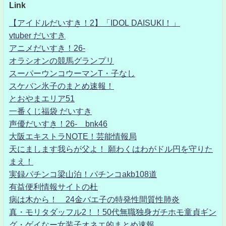
Link
【アイドルだいすき！2】「IDOL DAISUKI！」
vtuber だいすき
アニメだいすき！26-
オラシオンの競馬グランプリ
スーパーウンコウーマンT・子なし
スケバン氷子のまとめ速報！
とおやまエリア51
一番くじ福袋 だいすき
声優だいすき！26- bnk46
大阪エキストラNOTE！芸能情報局
天にまします我らが父よ！ 願わくはわがドル円を守りた
まえ！
実録パチンコ梁山泊！パチンコakb108道
有益便利情報サイトの杜
病は木から！ 24金バエ子の特発性間質性肺炎
真・モリタダッフル2！！50代無職独身ガチホモ童貞ギン
グ・ゲイなー女装子オネエ的まとめ速報