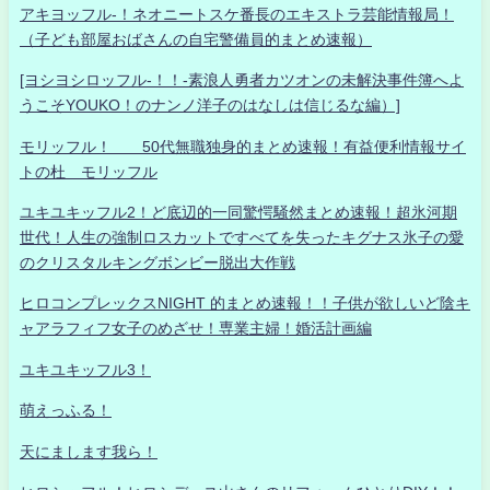
アキヨッフル-！ネオニートスケ番長のエキストラ芸能情報局！
（子ども部屋おばさんの自宅警備員的まとめ速報）
[ヨシヨシロッフル-！！-素浪人勇者カツオンの未解決事件簿へよ
うこそYOUKO！のナンノ洋子のはなしは信じるな編）]
モリッフル！ 50代無職独身的まとめ速報！有益便利情報サイ
トの杜 モリッフル
ユキユキッフル2！ど底辺的一同驚愕騒然まとめ速報！超氷河期
世代！人生の強制ロスカットですべてを失ったキグナス氷子の愛
のクリスタルキングボンビー脱出大作戦
ヒロコンプレックスNIGHT 的まとめ速報！！子供が欲しいど陰キ
ャアラフィフ女子のめざせ！専業主婦！婚活計画編
ユキユキッフル3！
萌えっふる！
天にまします我ら！