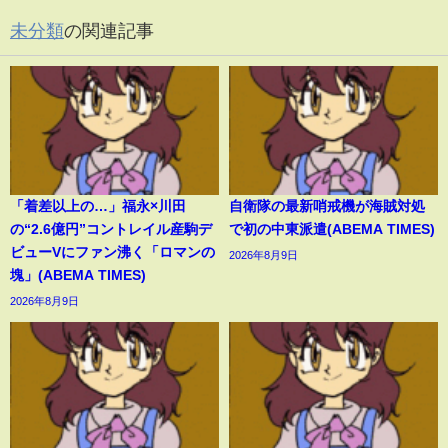
未分類
の関連記事
「着差以上の…」福永×川田
自衛隊の最新哨戒機が海賊対処
の“2.6億円”コントレイル産駒デ
で初の中東派遣(ABEMA TIMES)
ビューVにファン沸く「ロマンの
2026年8月9日
塊」(ABEMA TIMES)
2026年8月9日