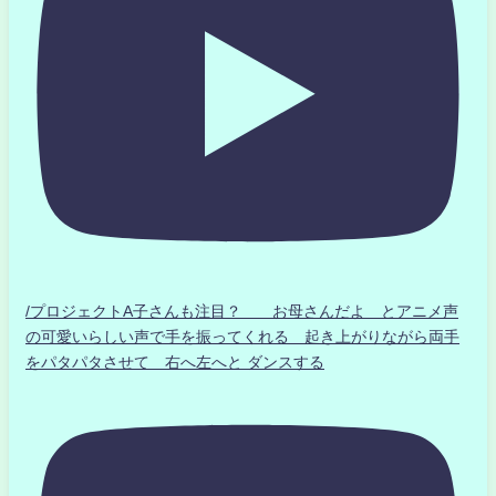
/プロジェクトA子さんも注目？ お母さんだよ とアニメ声
の可愛いらしい声で手を振ってくれる 起き上がりながら両手
をパタパタさせて 右へ左へと ダンスする