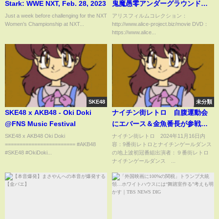
Stark: WWE NXT, Feb. 28, 2023
鬼魔愚零アンダーグラウンド特
報CMパート2
Just a week before challenging for the NXT
アリスフィルムコレクション：
Women’s Championship at NXT...
http://www.alice-project.biz/movie DVD：
https://www.alice...
SKE48
未分類
SKE48 x AKB48 - Oki Doki
ナイチン街レトロ 自腹運動会
@FNS Music Festival
にエバース＆金魚番長が参戦
11月16日
SKE48 x AKB48 Oki Doki
ナイチン街レトロ 2024年11月16日内
======================== #AKB48
容：9番街レトロとナイチンゲールダンス
#SKE48 #OkiDoki...
の地上波初冠番組出演者：９番街レトロ
ナイチンゲールダンス ...