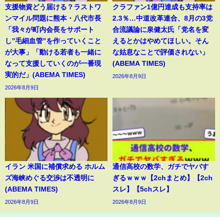
支援物資どう届ける？ラストワ
クラファン1億円達成も支持率は
ンマイル問題に熊本・八代市長
2.3％…中道改革連合、8月の3党
「我々が町内会長をサポート
合流議論に泉健太氏「党名を変
し”毛細血管”を作っていくこと
えるとかはやめてほしい。そん
が大事」「動ける若者も一緒に
な姑息なことで評価されない」
なって支援していくのが一番現
(ABEMA TIMES)
実的だ」(ABEMA TIMES)
2026年8月9日
2026年8月9日
イラン 米国に補償求める ホルム
通信高校の数学、ガチでヤバす
ズ海峡めぐる交渉は不透明に
ぎるｗｗｗ【2chまとめ】【2ch
(ABEMA TIMES)
スレ】【5chスレ】
2026年8月9日
2026年8月9日