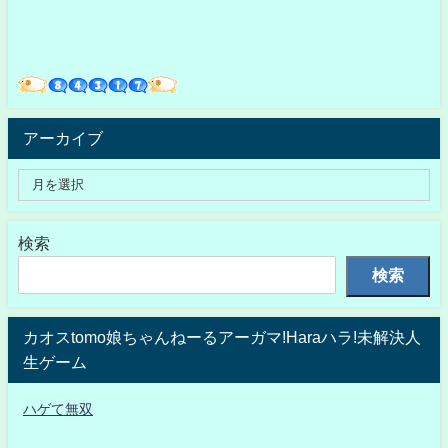
アーカイブ
検索
検索
カオスtomo娘ちゃんねーるアーガマ!Haraハラ!未解決人
生ゲーム
ハゲて無双