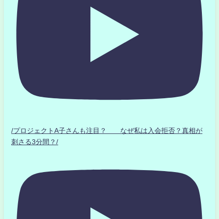
/プロジェクトA子さんも注目？ なぜ私は入会拒否？真相が
刺さる3分間？/