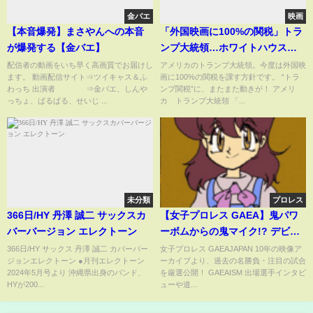
金バエ
映画
【本音爆発】まさやんへの本音
「外国映画に100%の関税」トラ
が爆発する【金バエ】
ンプ大統領…ホワイトハウスに
は“舞踏室作る”考えも明かす｜
配信者の動画をいち早く高画質でお届けし
アメリカのトランプ大統領。今度は外国映
ます。 動画配信サイト⇒ツイキャス＆ふ
画に100%の関税を課す方針です。 “トラ
TBS NEWS DIG
わっち 出演者 ⇒金バエ、しんや
ンプ関税”に、またまた動きが！ アメリ
っちょ、ぱるぱる、せいじ ...
カ トランプ大統領 「...
未分類
プロレス
366日/HY 丹澤 誠二 サックスカ
【女子プロレス GAEA】鬼パワ
バーバージョン エレクトーン
ーボムからの鬼マイク!? デビル
雅美 vs 広田紗久良 1997年1月
366日/HY サックス 丹澤 誠二 カバーバー
女子プロレス GAEAJAPAN 10年の映像ア
ジョンエレクトーン ●月刊エレクトーン
ーカイブより、過去の名勝負・注目の試合
19日 後楽園ホール
2024年5月号より 沖縄県出身のバンド、
を厳選公開！ GAEAISM 出場選手インタビ
HYが200...
ューや道...