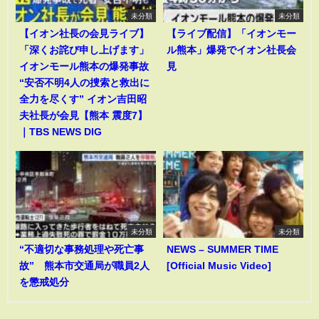
未分類
未分類
【イオン社長の会見ライブ】
【ライブ配信】「イオンモー
「深くお詫び申し上げます」
ル熊本」爆発でイオン社長会
イオンモール熊本の爆発事故
見
“安否不明4人の捜索と救出に
全力を尽くす” イオン吉田昭
夫社長が会見【熊本 震度7】
｜TBS NEWS DIG
未分類
未分類
“不適切な事務処理や死亡事
NEWS – SUMMER TIME
故” 熊本市交通局が職員2人
[Official Music Video]
を懲戒処分