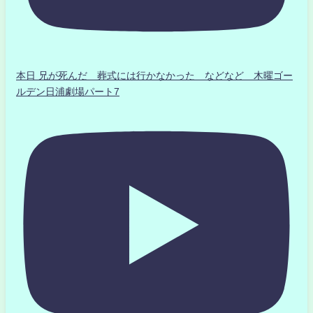
本日 兄が死んだ 葬式には行かなかった などなど 木曜ゴー
ルデン日浦劇場パート7