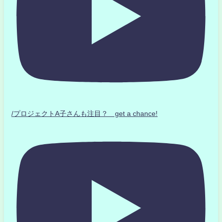
/プロジェクトA子さんも注目？ get a chance!