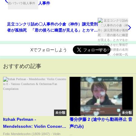
人事件
足立コンクリ詰め〇人事件の小倉（神作）譲元受刑
者が孤独死 「君の後ろに幽霊が見える」とカマを
かけて自供させた警視庁稀代の少年捜査の名刑事、
小林篤一氏
Xでフォローしよう
おすすめの記事
未分類
未分類
Itzhak Perlman -
養分伊藤 2 (途中から動画停止 音
Mendelssohn: Violin Concerto
声のみ)
in E - Various Conductors &
Felix Mendelssohn (1809-1847) - Violin
...