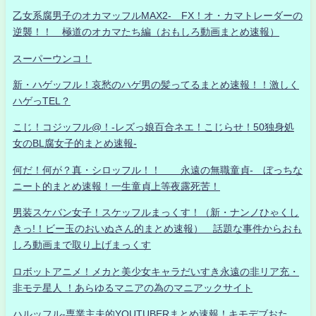
乙女系腐男子のオカマッフルMAX2- FX！オ・カマトレーダーの
逆襲！！ 極道のオカマたち編（おもしろ動画まとめ速報）
スーパーウンコ！
新・ハゲッフル！哀愁のハゲ男の髪ってるまとめ速報！！激しく
ハゲっTEL？
こじ！コジッフル@！-レズっ娘百合ネエ！こじらせ！50独身処
女のBL腐女子的まとめ速報-
何だ！何が？真・シロッフル！！ 永遠の無職童貞- ぼっちな
ニート的まとめ速報！一生童貞上等夜露死苦！
男装スケバン女子！スケッフルまっくす！（新・ナンノひゃくし
きっ!！ビー玉のおいぬさん的まとめ速報） 話題な事件からおも
しろ動画まで取り上げまっくす
ロボットアニメ！メカと美少女キャラだいすき永遠の非リア充・
非モテ星人 ！あらゆるマニアの為のマニアックサイト
ハルッフル-専業主夫的YOUTUBERまとめ速報！キモデブおた