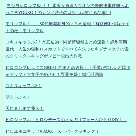
[ヨシヨシロッフル-！！-素浪人勇者カツオンの未解決事件簿へよ
うこそYOUKO！のナンノ洋子のはなしは信じるな編）]
モリッフル！ 50代無職独身的まとめ速報！有益便利情報サイ
トの杜 モリッフル
ユキユキッフル2！ど底辺的一同驚愕騒然まとめ速報！超氷河期
世代！人生の強制ロスカットですべてを失ったキグナス氷子の愛
のクリスタルキングボンビー脱出大作戦
ヒロコンプレックスNIGHT 的まとめ速報！！子供が欲しいど陰キ
ャアラフィフ女子のめざせ！専業主婦！婚活計画編
ユキユキッフル3！
萌えっふる！
天にまします我ら！
ヒロシッフル！ヒロシデース山さんのリフォームひとりDIY！！
ヒロユキユキッフルMAX！スーパークッキング！