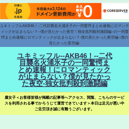
ユキミッフルAKB46！-二代目襲名火浦氷子の一同驚愕まとめ速報にロマンテ
ィックが止まらない？--僕が見たかった夜空！独女批判殺到激闘編--の一同驚
愕まとめ速報にロマンティックが止まらない？-僕の見たかった夜空編--僕の
見たかった星空編-
ユキミッフル--AKB46！--二代
目襲名火浦氷子の一同驚愕ま
とめ速報！にロマンティック
が止まらない？僕が見たかっ
た夜空-独女批判殺到激闘編
腐女子＜お客様皆様が掲載の記事等へアクセス、閲覧、こちらのサービ
スを利用される事でかろうじて運営できています＞本日は足元が悪い中
ご足労頂き誠に有難うございます。