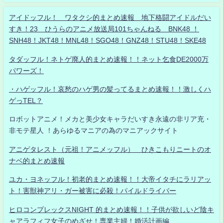
アイドッフル！ ワタクシ的まとめ速報 地下格闘アイドルだい
すき！23 ひうらのアニメ放送局101ちゃんねる BNK48 ！
SNH48！JKT48！MNL48！SGO48！GNZ48！STU48！SKE48
タダッフル！ネトゲ廃人的まとめ速報！！ネット乞食DE2000万
パワーズ！
・ハゲッフル！哀愁のハゲ男の髪ってるまとめ速報！！激しくハ
ゲっTEL？
ロボットアニメ！メカと美少女キャラだいすき永遠の非リア充・
非モテ星人 ！あらゆるマニアの為のマニアックサイト
アニゲタレスト（元祖！アニメッフル） ひきこもりニートのオ
ナベ的まとめ速報
ユカ・ヨネッフル！初老的まとめ速報！！大帝イタチにラリアッ
ト！害獣神アリ・ガー被害に必殺！パイルドライバー
ヒロコンプレックスNIGHT 的まとめ速報！！子供が欲しいど陰キ
ャアラフィフ女子のめざせ！専業主婦！婚活計画編