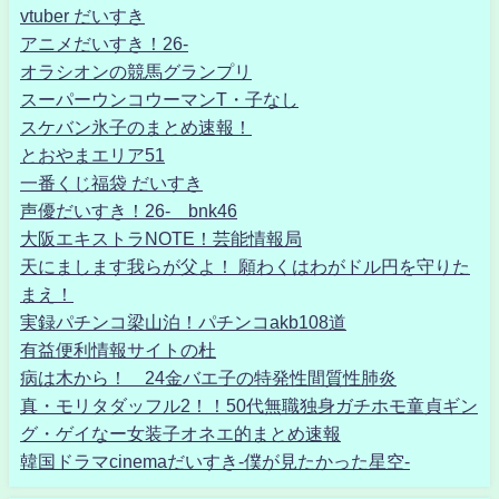
vtuber だいすき
アニメだいすき！26-
オラシオンの競馬グランプリ
スーパーウンコウーマンT・子なし
スケバン氷子のまとめ速報！
とおやまエリア51
一番くじ福袋 だいすき
声優だいすき！26- bnk46
大阪エキストラNOTE！芸能情報局
天にまします我らが父よ！ 願わくはわがドル円を守りた
まえ！
実録パチンコ梁山泊！パチンコakb108道
有益便利情報サイトの杜
病は木から！ 24金バエ子の特発性間質性肺炎
真・モリタダッフル2！！50代無職独身ガチホモ童貞ギン
グ・ゲイなー女装子オネエ的まとめ速報
韓国ドラマcinemaだいすき-僕が見たかった星空-