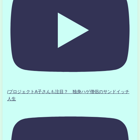
/プロジェクトA子さんも注目？ 独身ハゲ僧侶のサンドイッチ
人生