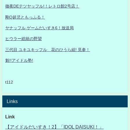
徹夜DEテツヤッフル!！レトロ館2号店！
剛Q超児ともっふる！
ヤナッフル ゲームだいすき6！放送局
ヒウラー総統の野望
三代目 ユキユキッフル 花のひうら組! 見参！
魁!!アイドル塾!
t112
Links
Link
【アイドルだいすき！2】「IDOL DAISUKI！」