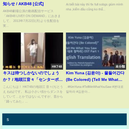
知らせ / AKB48 [公式]
Ai biết bài này thì fix full sobgs giùm mình
nha ,kiếm đâu cũng ko thấ...
AKB48劇場公演の動画配信サービス
「AKB48 LIVE!! ON DEMAND」におきま
して、 2013年7月22日(月)より生配信を
実...
HKT48
未分類
キスは待つしかないのでしょう
Kim Yuna (김윤아) - 물들어간다
か？ / 地頭江音々「センターポジ
(Be Colored) (Tell Me What
ション踊ってみた動画」/
You Saw OST Part 1) [English
こんにちは！ HKT48の地頭江 音々(ぢとう
. #KimYuna #TellMeWhatYouSaw #본대로
え ねね)です。 私は小さい頃からダンスを
말하라 #김윤아...
HKT48[公式]
Subs]
していて…とかではないんですが、昔から
「踊ってみた」...
s