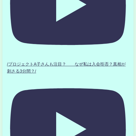
/プロジェクトA子さんも注目？ なぜ私は入会拒否？真相が
刺さる3分間？/