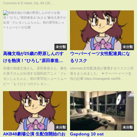
Concerto in E minor, Op. 64 (18...
Orchestras/Fan Compilation
未分類
未分類
高橋文哉が25歳の野原しんのす
ウーバーイーツ女性配達員にな
けを熱演！“ひろし”原田泰造
るリスク
＆“みさえ”麻生久美子が出演
俳優の高橋文哉さん、原田泰造さん、麻生
ubereats女性配達員が遭遇するリスクと対
久美子さんが出演する国民的アニメ「クレ
策をまとめました。 ▼ウーバーイーツ女
「クレヨンしんちゃん」初の実
ヨンしんちゃん」初の実写化ショートムー
性の記事 https://manageek.net/99...
写化ショートムービーが公開
ビー「もうひとつのクレヨン...
未分類
未分類
AKB48劇場公演 生配信開始のお
Gapdong 10 ost