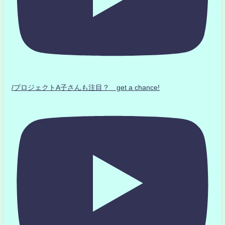
/プロジェクトA子さんも注目？ get a chance!