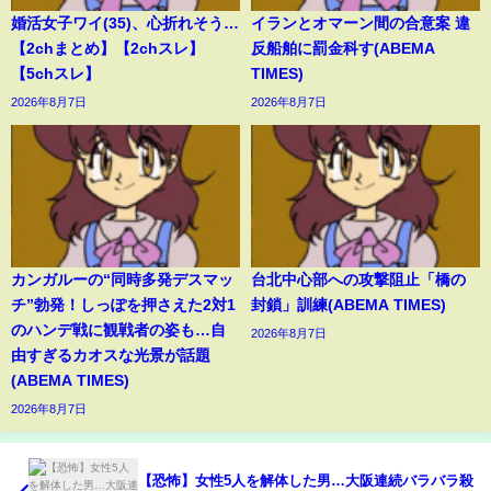
婚活女子ワイ(35)、心折れそう…
イランとオマーン間の合意案 違
【2chまとめ】【2chスレ】
反船舶に罰金科す(ABEMA
【5chスレ】
TIMES)
2026年8月7日
2026年8月7日
カンガルーの“同時多発デスマッ
台北中心部への攻撃阻止「橋の
チ”勃発！しっぽを押さえた2対1
封鎖」訓練(ABEMA TIMES)
のハンデ戦に観戦者の姿も…自
2026年8月7日
由すぎるカオスな光景が話題
(ABEMA TIMES)
2026年8月7日
【恐怖】女性5人を解体した男…大阪連続バラバラ殺