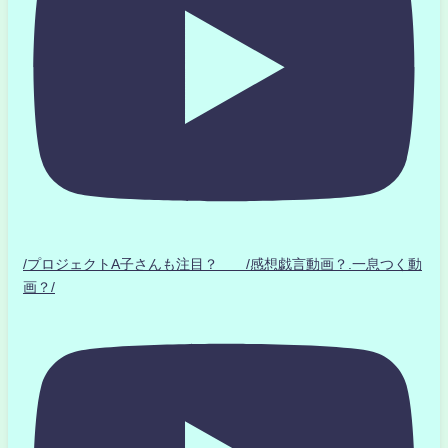
/プロジェクトA子さんも注目？ /感想戯言動画？.一息つく動
画？/