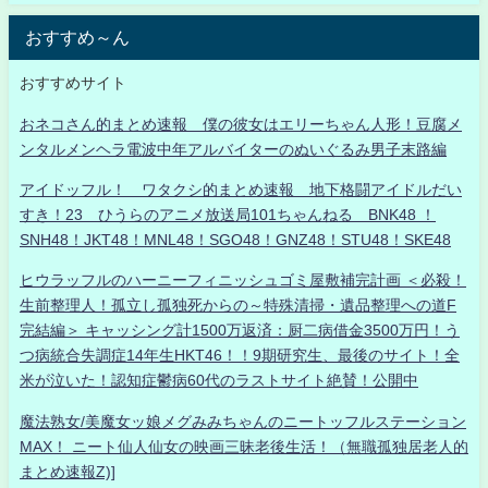
おすすめ～ん
おすすめサイト
おネコさん的まとめ速報 僕の彼女はエリーちゃん人形！豆腐メ
ンタルメンヘラ電波中年アルバイターのぬいぐるみ男子末路編
アイドッフル！ ワタクシ的まとめ速報 地下格闘アイドルだい
すき！23 ひうらのアニメ放送局101ちゃんねる BNK48 ！
SNH48！JKT48！MNL48！SGO48！GNZ48！STU48！SKE48
ヒウラッフルのハーニーフィニッシュゴミ屋敷補完計画 ＜必殺！
生前整理人！孤立し孤独死からの～特殊清掃・遺品整理への道F
完結編＞ キャッシング計1500万返済：厨二病借金3500万円！う
つ病統合失調症14年生HKT46！！9期研究生、最後のサイト！全
米が泣いた！認知症鬱病60代のラストサイト絶賛！公開中
魔法熟女/美魔女ッ娘メグみみちゃんのニートッフルステーション
MAX！ ニート仙人仙女の映画三昧老後生活！（無職孤独居老人的
まとめ速報Z)]