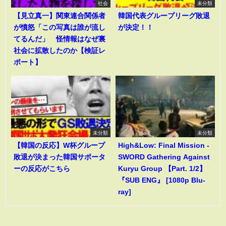
社会
未分類
【見立真一】関東連合関係者
韓国代表グループリーグ敗退
が憤怒「この写真は誰が流し
が決定！！
てるんだ」 怪情報はなぜ裏
社会に拡散したのか【検証レ
ポート】
未分類
未分類
【韓国の反応】W杯グループ
High&Low: Final Mission -
敗退が決まった韓国サポータ
SWORD Gathering Against
ーの反応がこちら
Kuryu Group 【Part. 1/2】
『SUB ENG』 [1080p Blu-
ray]