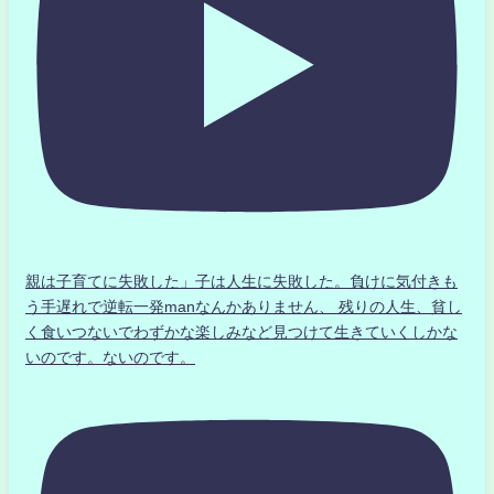
親は子育てに失敗した」子は人生に失敗した。負けに気付きも
う手遅れで逆転一発manなんかありません、 残りの人生、貧し
く食いつないでわずかな楽しみなど見つけて生きていくしかな
いのです。ないのです。