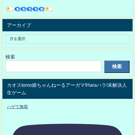
アーカイブ
検索
検索
カオスtomo娘ちゃんねーるアーガマ!Haraハラ!未解決人
生ゲーム
ハゲて無双