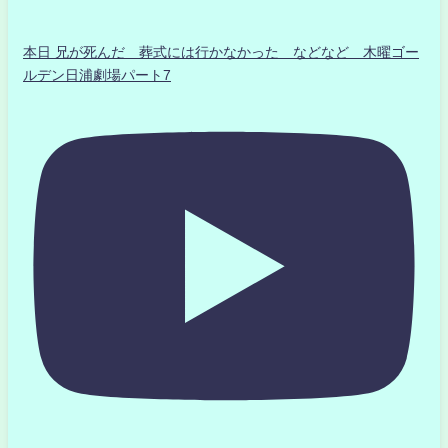
本日 兄が死んだ 葬式には行かなかった などなど 木曜ゴー
ルデン日浦劇場パート7