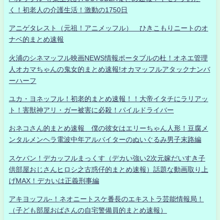
く！初老人の介護生活！激動の1750日
アニゲタレスト（元祖！アニメッフル） ひきこもりニートのオ
ナベ的まとめ速報
火浦のシネマッフル映画NEWS情報ポータブルの杜！オネエ管理
人オカマちゃんの鬼女的まとめ速報!オカマッフルアタックナンバ
ーハーフ
ユカ・ヨネッフル！初老的まとめ速報！！大帝イタチにラリアッ
ト！害獣神アリ・ガー被害に必殺！パイルドライバー
おネコさん的まとめ速報 僕の彼女はエリーちゃん人形！豆腐メ
ンタルメンヘラ電波中年アルバイターのぬいぐるみ男子末路編
スケバン！デカッフルまっくす（デカい強い2次元嫁だいすき子
供部屋おじさんヒロシ之古惑仔的まとめ速報）話題な動画取り上
げMAX！デカいは正義刑事編
アキヨッフル-！ネオニートスケ番長のエキストラ芸能情報局！
（子ども部屋おばさんの自宅警備員的まとめ速報）