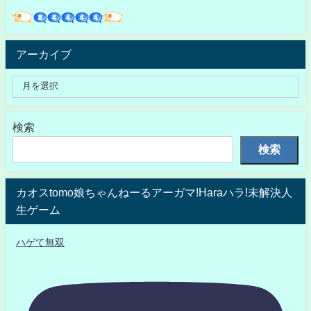
アーカイブ
検索
検索
カオスtomo娘ちゃんねーるアーガマ!Haraハラ!未解決人
生ゲーム
ハゲて無双