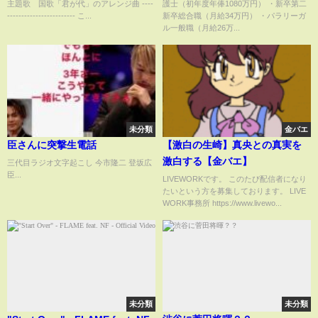
主題歌 国歌「君が代」のアレンジ曲 ----
護士（初年度年俸1080万円） ・新卒第二
護士が1分で解説！ #shorts
------------------------ こ...
新卒総合職（月給34万円） ・パラリーガ
ル一般職（月給26万...
未分類
金バエ
臣さんに突撃生電話
【激白の生崎】真央との真実を
激白する【金バエ】
三代目ラジオ文字起こし 今市隆二 登坂広
臣...
LIVEWORKです。 このたび配信者になり
たいという方を募集しております。 LIVE
WORK事務所 https://www.livewo...
未分類
未分類