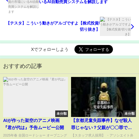
いるAI自動売買システムを解説します
【テスタ】こういう動きがアルゴですよ【株式投資/
切り抜き】
Xでフォローしよう
おすすめの記事
未分類
未分類
AIが作った架空のアニメ映画
【京都児童失踪事件】なぜ殺人
『君が代は』予告ムービー公開
罪じゃない？父親が〇〇罪で逮
捕されたその納得の理由を、弁
2025年春 全国ロードショー オープニング
【スタッフ求人採用】 ・アソシエイト弁