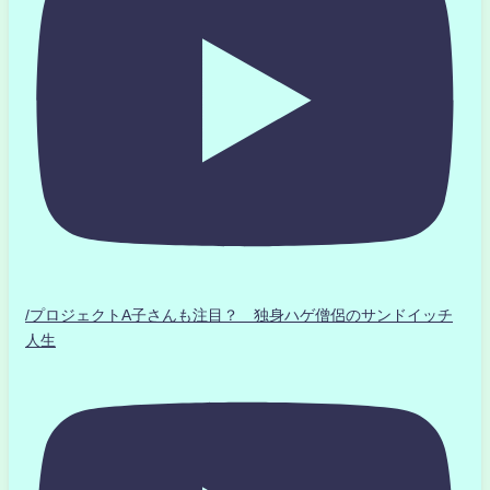
/プロジェクトA子さんも注目？ 独身ハゲ僧侶のサンドイッチ
人生