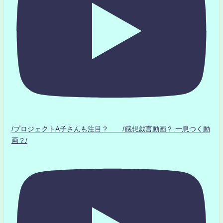
/プロジェクトA子さんも注目？ /感想戯言動画？.一息つく動
画？/