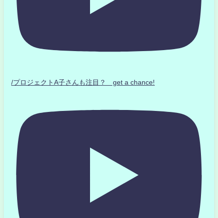
/プロジェクトA子さんも注目？ get a chance!