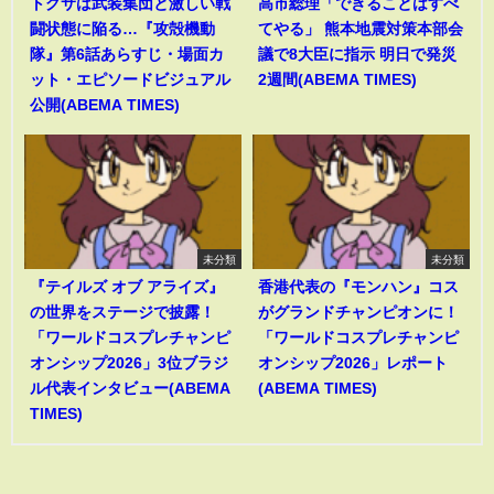
トグサは武装集団と激しい戦
高市総理「できることはすべ
闘状態に陥る…『攻殻機動
てやる」 熊本地震対策本部会
隊』第6話あらすじ・場面カ
議で8大臣に指示 明日で発災
ット・エピソードビジュアル
2週間(ABEMA TIMES)
公開(ABEMA TIMES)
未分類
未分類
『テイルズ オブ アライズ』
香港代表の『モンハン』コス
の世界をステージで披露！
がグランドチャンピオンに！
「ワールドコスプレチャンピ
「ワールドコスプレチャンピ
オンシップ2026」3位ブラジ
オンシップ2026」レポート
ル代表インタビュー(ABEMA
(ABEMA TIMES)
TIMES)