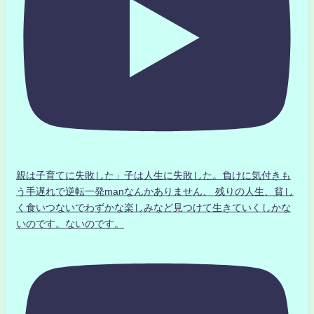
親は子育てに失敗した」子は人生に失敗した。負けに気付きも
う手遅れで逆転一発manなんかありません、 残りの人生、貧し
く食いつないでわずかな楽しみなど見つけて生きていくしかな
いのです。ないのです。