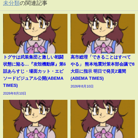
未分類
の関連記事
トグサは武装集団と激しい戦闘
高市総理「できることはすべて
状態に陥る…『攻殻機動隊』第6
やる」 熊本地震対策本部会議で8
話あらすじ・場面カット・エピ
大臣に指示 明日で発災2週間
ソードビジュアル公開(ABEMA
(ABEMA TIMES)
TIMES)
2026年8月10日
2026年8月10日