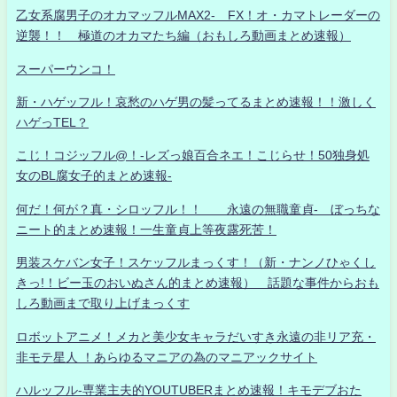
乙女系腐男子のオカマッフルMAX2- FX！オ・カマトレーダーの
逆襲！！ 極道のオカマたち編（おもしろ動画まとめ速報）
スーパーウンコ！
新・ハゲッフル！哀愁のハゲ男の髪ってるまとめ速報！！激しく
ハゲっTEL？
こじ！コジッフル@！-レズっ娘百合ネエ！こじらせ！50独身処
女のBL腐女子的まとめ速報-
何だ！何が？真・シロッフル！！ 永遠の無職童貞- ぼっちな
ニート的まとめ速報！一生童貞上等夜露死苦！
男装スケバン女子！スケッフルまっくす！（新・ナンノひゃくし
きっ!！ビー玉のおいぬさん的まとめ速報） 話題な事件からおも
しろ動画まで取り上げまっくす
ロボットアニメ！メカと美少女キャラだいすき永遠の非リア充・
非モテ星人 ！あらゆるマニアの為のマニアックサイト
ハルッフル-専業主夫的YOUTUBERまとめ速報！キモデブおた