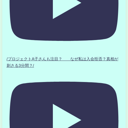
/プロジェクトA子さんも注目？ なぜ私は入会拒否？真相が
刺さる3分間？/