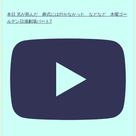
本日 兄が死んだ 葬式には行かなかった などなど 木曜ゴー
ルデン日浦劇場パート7