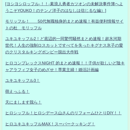
[ヨシヨシロッフル-！！-素浪人勇者カツオンの未解決事件簿へよ
うこそYOUKO！のナンノ洋子のはなしは信じるな編）]
モリッフル！ 50代無職独身的まとめ速報！有益便利情報サイ
トの杜 モリッフル
ユキユキッフル2！ど底辺的一同驚愕騒然まとめ速報！超氷河期
世代！人生の強制ロスカットですべてを失ったキグナス氷子の愛
のクリスタルキングボンビー脱出大作戦
ヒロコンプレックスNIGHT 的まとめ速報！！子供が欲しいど陰キ
ャアラフィフ女子のめざせ！専業主婦！婚活計画編
ユキユキッフル3！
萌えっふる！
天にまします我ら！
ヒロシッフル！ヒロシデース山さんのリフォームひとりDIY！！
ヒロユキユキッフルMAX！スーパークッキング！