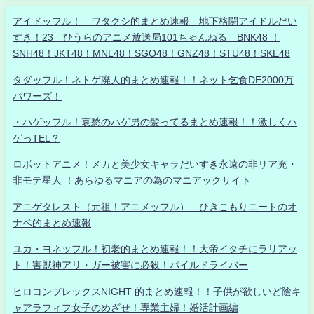
アイドッフル！ ワタクシ的まとめ速報 地下格闘アイドルだい
すき！23 ひうらのアニメ放送局101ちゃんねる BNK48 ！
SNH48！JKT48！MNL48！SGO48！GNZ48！STU48！SKE48
タダッフル！ネトゲ廃人的まとめ速報！！ネット乞食DE2000万
パワーズ！
・ハゲッフル！哀愁のハゲ男の髪ってるまとめ速報！！激しくハ
ゲっTEL？
ロボットアニメ！メカと美少女キャラだいすき永遠の非リア充・
非モテ星人 ！あらゆるマニアの為のマニアックサイト
アニゲタレスト（元祖！アニメッフル） ひきこもりニートのオ
ナベ的まとめ速報
ユカ・ヨネッフル！初老的まとめ速報！！大帝イタチにラリアッ
ト！害獣神アリ・ガー被害に必殺！パイルドライバー
ヒロコンプレックスNIGHT 的まとめ速報！！子供が欲しいど陰キ
ャアラフィフ女子のめざせ！専業主婦！婚活計画編