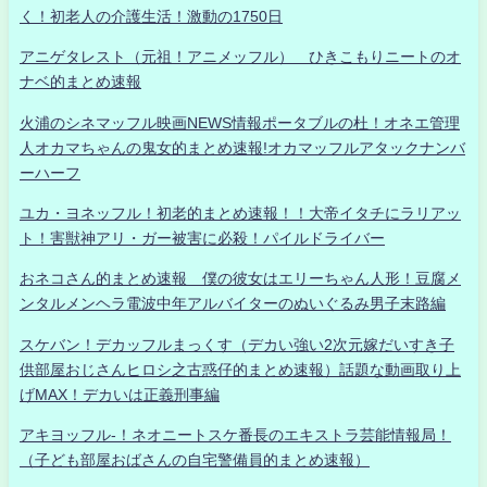
く！初老人の介護生活！激動の1750日
アニゲタレスト（元祖！アニメッフル） ひきこもりニートのオ
ナベ的まとめ速報
火浦のシネマッフル映画NEWS情報ポータブルの杜！オネエ管理
人オカマちゃんの鬼女的まとめ速報!オカマッフルアタックナンバ
ーハーフ
ユカ・ヨネッフル！初老的まとめ速報！！大帝イタチにラリアッ
ト！害獣神アリ・ガー被害に必殺！パイルドライバー
おネコさん的まとめ速報 僕の彼女はエリーちゃん人形！豆腐メ
ンタルメンヘラ電波中年アルバイターのぬいぐるみ男子末路編
スケバン！デカッフルまっくす（デカい強い2次元嫁だいすき子
供部屋おじさんヒロシ之古惑仔的まとめ速報）話題な動画取り上
げMAX！デカいは正義刑事編
アキヨッフル-！ネオニートスケ番長のエキストラ芸能情報局！
（子ども部屋おばさんの自宅警備員的まとめ速報）