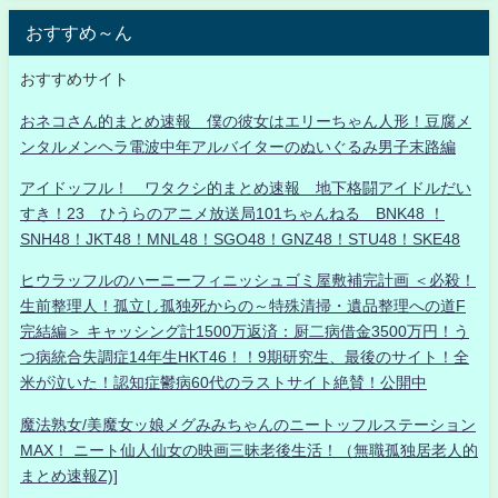
おすすめ～ん
おすすめサイト
おネコさん的まとめ速報 僕の彼女はエリーちゃん人形！豆腐メ
ンタルメンヘラ電波中年アルバイターのぬいぐるみ男子末路編
アイドッフル！ ワタクシ的まとめ速報 地下格闘アイドルだい
すき！23 ひうらのアニメ放送局101ちゃんねる BNK48 ！
SNH48！JKT48！MNL48！SGO48！GNZ48！STU48！SKE48
ヒウラッフルのハーニーフィニッシュゴミ屋敷補完計画 ＜必殺！
生前整理人！孤立し孤独死からの～特殊清掃・遺品整理への道F
完結編＞ キャッシング計1500万返済：厨二病借金3500万円！う
つ病統合失調症14年生HKT46！！9期研究生、最後のサイト！全
米が泣いた！認知症鬱病60代のラストサイト絶賛！公開中
魔法熟女/美魔女ッ娘メグみみちゃんのニートッフルステーション
MAX！ ニート仙人仙女の映画三昧老後生活！（無職孤独居老人的
まとめ速報Z)]