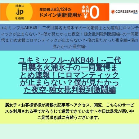
ユキミッフルAKB46！-二代目襲名火浦氷子の一同驚愕まとめ速報にロマンテ
ィックが止まらない？--僕が見たかった夜空！独女批判殺到激闘編--の一同驚
愕まとめ速報にロマンティックが止まらない？-僕の見たかった夜空編--僕の
見たかった星空編-
ユキミッフル--AKB46！--二代
目襲名火浦氷子の一同驚愕ま
とめ速報！にロマンティック
が止まらない？僕が見たかっ
た夜空-独女批判殺到激闘編
腐女子＜お客様皆様が掲載の記事等へアクセス、閲覧、こちらのサービ
スを利用される事でかろうじて運営できています＞本日は足元が悪い中
ご足労頂き誠に有難うございます。