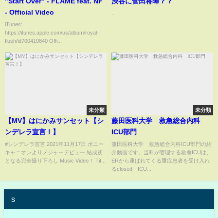
"Start Over" - FLAME feat. NF
渋谷に菅田将暉？？
- Official Video
...
iTunes:
https://itunes.apple.com/us/album/royal-
flush/id700410840 Offi...
未分類
未分類
【MV】はにかみサンセット【シ
藤田医科大学 救急総合内科
ンデレラ宣言！】
ICU部門
#シンデレラ宣言 2021年11月17日 ポニー
藤田医科大学 救急総合内科ICU部門の紹
キャニオンよりメジャーデビュー 結成初
介動画です。当科が管理する救命ICUは、
となる完全撮り下ろし Music Video！ Tit...
ERから運ばれてくる重症患者を受け入れ
るclosed ICU...
s