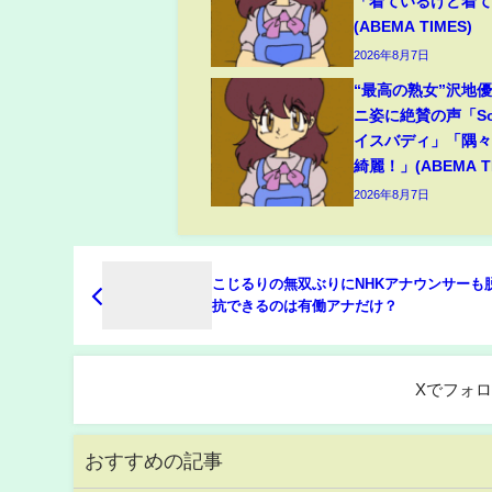
「着ているけど着
(ABEMA TIMES)
2026年8月7日
“最高の熟女”沢地優
ニ姿に絶賛の声「So
イスバディ」「隅
綺麗！」(ABEMA TI
2026年8月7日
こじるりの無双ぶりにNHKアナウンサーも脱
抗できるのは有働アナだけ？
Xでフォ
おすすめの記事