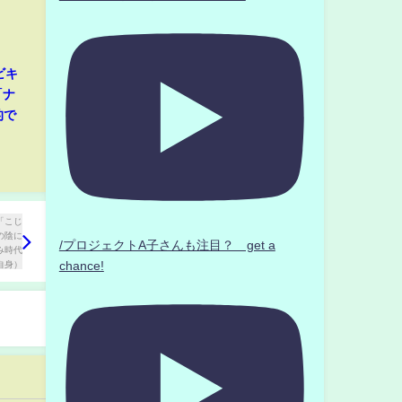
ビキ
「ナ
的で
/プロジェクトA子さんも注目？ get a
chance!