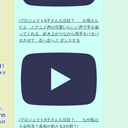
/プロジェクトA子さんも注目？ お母さん
だよ とアニメ声の可愛いらしい声で手を振
ってくれる 起き上がりながら両手をパタパ
タさせて 右へ左へと ダンスする
題！
ョッ
ー、
”の
/プロジェクトA子さんも注目？ なぜ私は
カジ
入会拒否？真相が刺さる3分間？/