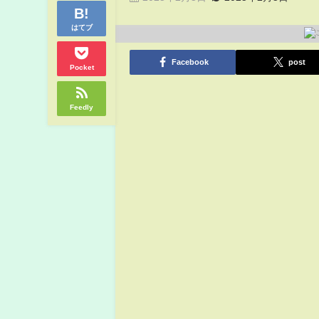
はてブ
Facebook
post
Pocket
Feedly