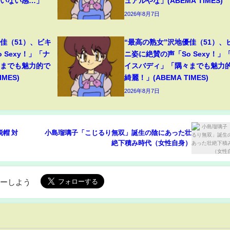
ていない感…」
ュアルやな」(ABEMA TIMES)
2026年8月7日
佳（51）、ビキ
“最高の熟女”沢地優佳（51）、
 Sexy！」「ナ
ニ姿に絶賛の声「So Sexy！」
々までも魅力的で
イスバディ」「隅々までも魅力
MES)
綺麗！」(ABEMA TIMES)
2026年8月7日
帽 対
小島瑠璃子「こじるり無双」誕生の陰にあった壮
絶下積み時代（女性自身）
ローしよう