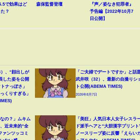
5.5で効果はど
森保監督登壇
『声／姿なき犯罪者』
った？
予告編【2022年10月7
日公開】
8）、“顔出しが
「ご夫婦でデートですか」と話
成長した姿を公開
武井咲（32）、最新の自撮りシ
オトナっぽさ」
ト公開(ABEMA TIMES)
そっくりすぎる」
2026年8月7日
MES)
フなの？」ムキム
「美狂」人気日本人女子レスラ
、近未来的“全
ド派手ヘアと“大胆漢字プリント
ファンツッコミ
ノースリーブ姿に反響「えらい