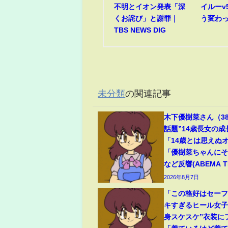
不明とイオン発表「深
イルーv
くお詫び」と謝罪｜
う変わ
TBS NEWS DIG
未分類
の関連記事
木下優樹菜さん（3
話題”14歳長女の
「14歳とは思えぬ
「優樹菜ちゃんに
など反響(ABEMA TI
2026年8月7日
「この格好はセー
キすぎるヒール女子
身スケスケ”衣装に