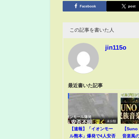
有
Facebook
post
この記事を書いた人
jin115o
最近書いた記事
未分類
【速報】「イオンモー
【Suno 
ル熊本」爆発で4人安否
音楽風