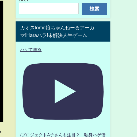
検索
カオスtomo娘ちゃんねーるアーガ
マ!Haraハラ!未解決人生ゲーム
ハゲて無双
の
/プロジェクトA子さんも注目？ 独身ハゲ僧