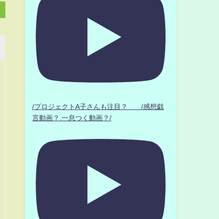
/プロジェクトA子さんも注目？ /感想戯
言動画？.一息つく動画？/