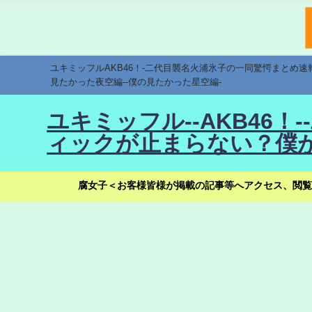
ユキミッフルAKB46！-二代目襲名火浦氷子の一同驚愕まとめ
見たかった夜空編--僕の見たかった星空編-
ユキミッフル--AKB46
ィックが止まらない？僕が
腐女子＜お客様皆様が掲載の記事等へアクセス、閲覧