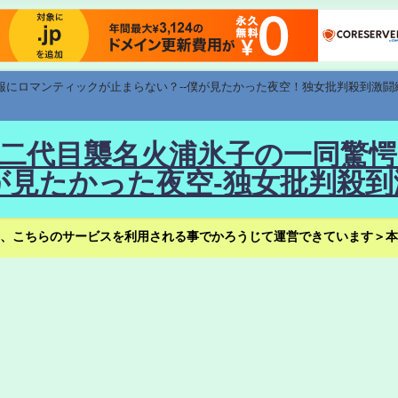
速報にロマンティックが止まらない？--僕が見たかった夜空！独女批判殺到激闘
！--二代目襲名火浦氷子の一同
見たかった夜空-独女批判殺到
、こちらのサービスを利用される事でかろうじて運営できています＞本