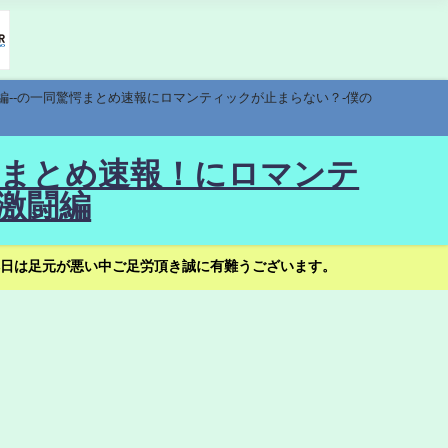
編--の一同驚愕まとめ速報にロマンティックが止まらない？-僕の
驚愕まとめ速報！にロマンテ
激闘編
日は足元が悪い中ご足労頂き誠に有難うございます。