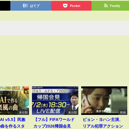
はてブ
Pocket
Feedly
未分類
未分類
映画
AI v5.5】民族
【フル】FIFAワールド
ピョン・ヨハン主演、
の曲を作るスタ
カップ2026帰国会見
リアル犯罪アクション