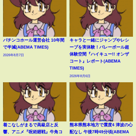
パチンコホール運営会社 10年間
キャラと一緒にジャンプやレシ
で半減(ABEMA TIMES)
ーブを実体験！バレーボール超
体験空間『ハイキュー!! オンザ
2026年8月7日
コート』レポート(ABEMA
TIMES)
2026年8月6日
着こなしがまるで高級店と反
熊本県熊本地方で震度4 津波の心
響、アニメ『呪術廻戦』牛角コ
配なし 午後7時49分頃(ABEMA