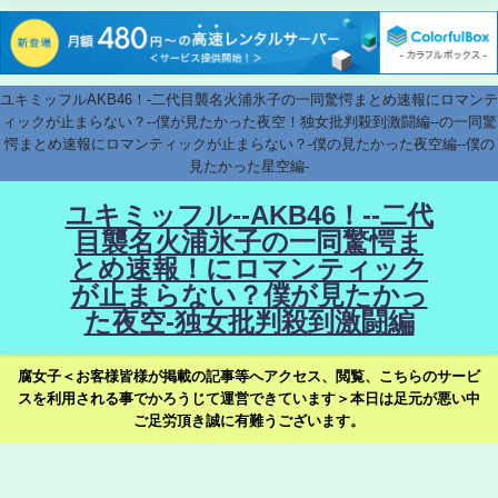
ユキミッフルAKB46！-二代目襲名火浦氷子の一同驚愕まとめ速報にロマンテ
ィックが止まらない？--僕が見たかった夜空！独女批判殺到激闘編--の一同驚
愕まとめ速報にロマンティックが止まらない？-僕の見たかった夜空編--僕の
見たかった星空編-
ユキミッフル--AKB46！--二代
目襲名火浦氷子の一同驚愕ま
とめ速報！にロマンティック
が止まらない？僕が見たかっ
た夜空-独女批判殺到激闘編
腐女子＜お客様皆様が掲載の記事等へアクセス、閲覧、こちらのサービ
スを利用される事でかろうじて運営できています＞本日は足元が悪い中
ご足労頂き誠に有難うございます。