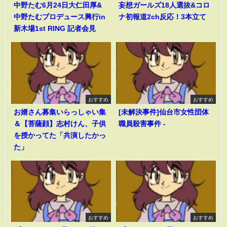
中野たむ6月24日大仁田厚&
妄想ガールズ18人選抜&コロ
中野たむプロデュース興行in
ナ初報道2ch反応！3本立て
新木場1st RING 記者会見
おすすめ
おすすめ
お婿さん募集いらっしゃい集
[未解決事件]仙台市女性団体
＆【菩薩顔】志村けん、子供
職員殺害事件 -
を授かってた「共演したかっ
た」
おすすめ
おすすめ