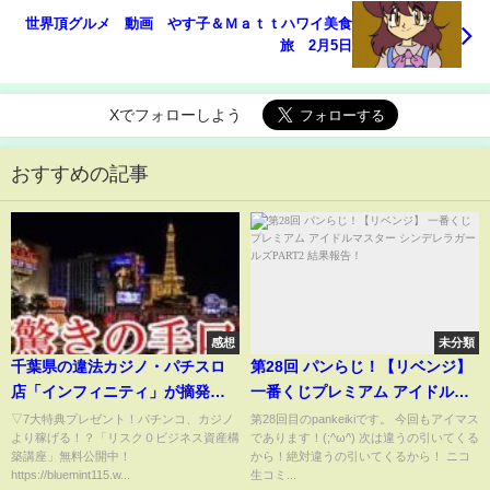
世界頂グルメ 動画 やす子＆Ｍａｔｔハワイ美食
旅 2月5日
Xでフォローしよう
おすすめの記事
感想
未分類
千葉県の違法カジノ・パチスロ
第28回 パンらじ！【リベンジ】
店「インフィニティ」が摘発。
一番くじプレミアム アイドルマ
その営業方法がこちら！！！
スター シンデレラガールズ
▽7大特典プレゼント！パチンコ、カジノ
第28回目のpankeikiです。 今回もアイマス
より稼げる！？「リスク０ビジネス資産構
であります！(;^ω^) 次は違うの引いてくる
PART2 結果報告！
築講座」無料公開中！
から！絶対違うの引いてくるから！ ニコ
https://bluemint115.w...
生コミ...