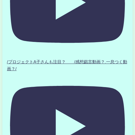
/プロジェクトA子さんも注目？ /感想戯言動画？.一息つく動
画？/