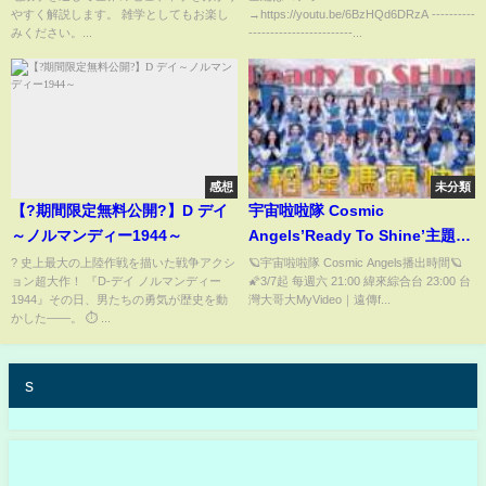
やすく解説します。 雑学としてもお楽し
→https://youtu.be/6BzHQd6DRzA ----------
ロの危機へ…最側近まで絶縁の
良録DEEP #関東連合 #六本木ク
みください。...
------------------------...
衝撃展開！
ラブ
感想
未分類
【?期間限定無料公開?】D デイ
宇宙啦啦隊 Cosmic
～ノルマンディー1944～
Angels’Ready To Shine’主題
曲-大稻埕快閃
? 史上最大の上陸作戦を描いた戦争アクシ
🪐宇宙啦啦隊 Cosmic Angels播出時間🪐
ョン超大作！ 『D-デイ ノルマンディー
🌠3/7起 每週六 21:00 緯來綜合台 23:00 台
1944』その日、男たちの勇気が歴史を動
灣大哥大MyVideo｜遠傳f...
かした――。 ⏱️ ...
s