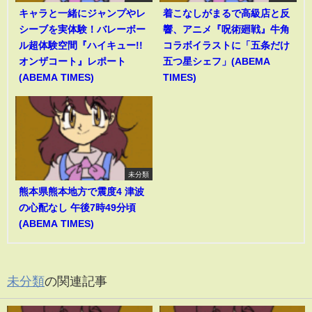
キャラと一緒にジャンプやレ
着こなしがまるで高級店と反
シーブを実体験！バレーボー
響、アニメ『呪術廻戦』牛角
ル超体験空間『ハイキュー!!
コラボイラストに「五条だけ
オンザコート』レポート
五つ星シェフ」(ABEMA
(ABEMA TIMES)
TIMES)
未分類
熊本県熊本地方で震度4 津波
の心配なし 午後7時49分頃
(ABEMA TIMES)
未分類
の関連記事