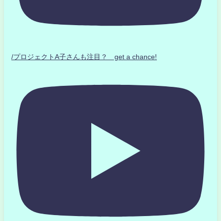
/プロジェクトA子さんも注目？ get a chance!