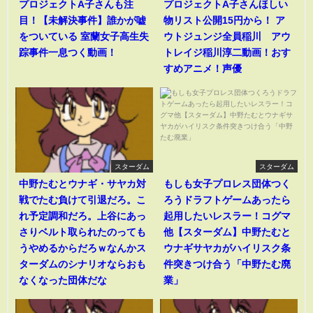
プロジェクトA子さんも注
プロジェクトA子さんほしい
目！【未解決事件】誰かが嘘
物リスト公開15円から！ ア
をついている 室蘭女子高生失
ウトジュンジ全員稲川 アウ
踪事件一息つく動画！
トレイジ稲川淳二動画！おす
すめアニメ！声優
スターダム
スターダム
中野たむとウナギ・サヤカ対
もしも女子プロレス団体つく
戦でたむ負けて引退だろ。こ
ろうドラフトゲームあったら
れ予定調和だろ。上谷にあっ
起用したいレスラー！コグマ
さりベルト取られたのっても
他【スターダム】中野たむと
うやめるからだろｗなんかス
ウナギサヤカがハイリスク条
ターダムのシナリオならおも
件突きつけ合う「中野たむ廃
なくなった団体だな
業」