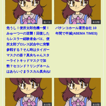
金バエ
未分類
危うし！便所太郎危機一髪！
パチンコホール運営会社 10
みゅーつーの逆襲！回復した
年間で半減(ABEMA TIMES)
らレスラー経験者金バエ、便
所太郎プロレス試合中に突撃
参戦する？そん時はタイガー
マスクの姿？真央ちゃんスタ
ーライトキッドマスクで加
勢？セコンド？リングネーム
はあらいぐまラスカル真央ね!
未分類
未分類