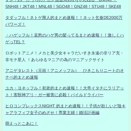
SNH48！JKT48！MNL48！SGO48！GNZ48！STU48！SKE48
タダッフル！ネトゲ廃人的まとめ速報！！ネット乞食DE2000万
パワーズ！
・ハゲッフル！哀愁のハゲ男の髪ってるまとめ速報！！激しくハ
ゲっTEL？
ロボットアニメ！メカと美少女キャラだいすき永遠の非リア充・
非モテ星人 ！あらゆるマニアの為のマニアックサイト
アニゲタレスト（元祖！アニメッフル） ひきこもりニートのオ
ナベ的まとめ速報
ユカ・ヨネッフル！初老的まとめ速報！！大帝イタチにラリアッ
ト！害獣神アリ・ガー被害に必殺！パイルドライバー
ヒロコンプレックスNIGHT 的まとめ速報！！子供が欲しいど陰キ
ャアラフィフ女子のめざせ！専業主婦！婚活計画編
萌えっとこあに！