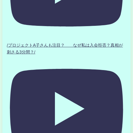
/プロジェクトA子さんも注目？ なぜ私は入会拒否？真相が
刺さる3分間？/