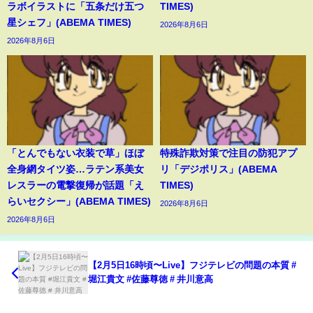
ラボイラストに「五条だけ五つ
TIMES)
星シェフ」(ABEMA TIMES)
2026年8月6日
2026年8月6日
「とんでもない衣装で草」ほぼ
特殊詐欺対策で注目の防犯アプ
全身網タイツ姿…ラテン系美女
リ「デジポリス」(ABEMA
レスラーの電撃復帰が話題「え
TIMES)
らいセクシー」(ABEMA TIMES)
2026年8月6日
2026年8月6日
【2月5日16時頃〜Live】フジテレビの問題の本質 #
堀江貴文 #佐藤尊徳 # 井川意高