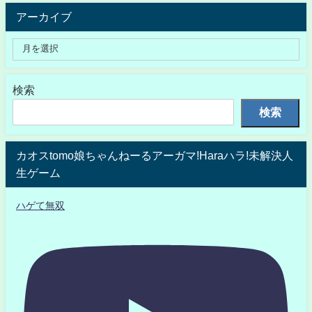
アーカイブ
検索
検索
カオスtomo娘ちゃんねーるアーガマ!Haraハラ!未解決人
生ゲーム
ハゲて無双