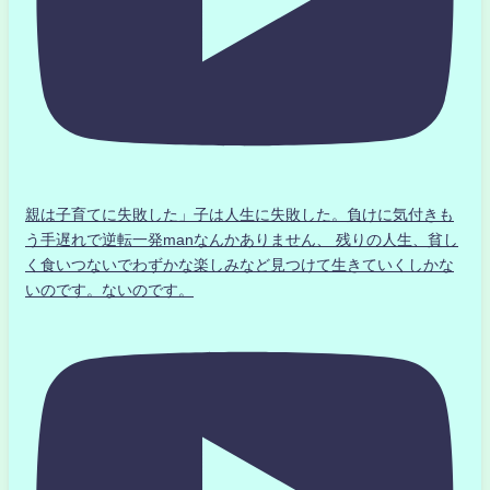
親は子育てに失敗した」子は人生に失敗した。負けに気付きも
う手遅れで逆転一発manなんかありません、 残りの人生、貧し
く食いつないでわずかな楽しみなど見つけて生きていくしかな
いのです。ないのです。