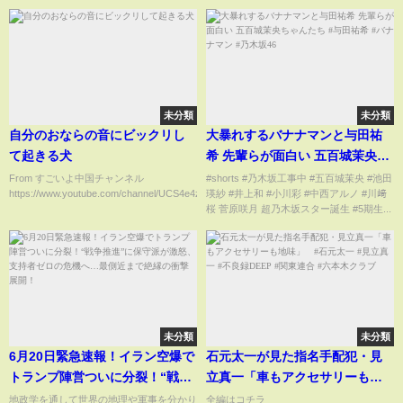
未分類
未分類
自分のおならの音にビックリし
大暴れするバナナマンと与田祐
て起きる犬
希 先輩らが面白い 五百城茉央ち
ゃんたち #与田祐希 #バナナマン
From すごいよ中国チャンネル
#shorts #乃木坂工事中 #五百城茉央 #池田
https://www.youtube.com/channel/UCS4e4z9Sk2H1QBbeTya_...
瑛紗 #井上和 #小川彩 #中西アルノ #川﨑
#乃木坂46
桜 菅原咲月 超乃木坂スター誕生 #5期生...
未分類
未分類
6月20日緊急速報！イラン空爆で
石元太一が見た指名手配犯・見
トランプ陣営ついに分裂！“戦争
立真一「車もアクセサリーも地
推進”に保守派が激怒、支持者ゼ
味」 #石元太一 #見立真一 #不
地政学を通して世界の地理や軍事を分かり
全編はコチラ