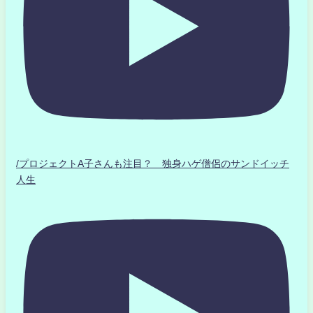
/プロジェクトA子さんも注目？ 独身ハゲ僧侶のサンドイッチ
人生