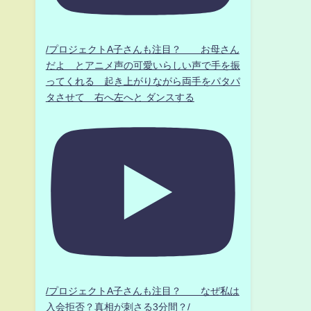
/プロジェクトA子さんも注目？ お母さん
だよ とアニメ声の可愛いらしい声で手を振
ってくれる 起き上がりながら両手をパタパ
タさせて 右へ左へと ダンスする
/プロジェクトA子さんも注目？ なぜ私は
入会拒否？真相が刺さる3分間？/