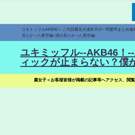
ユキミッフルAKB46！-二代目襲名火浦氷子の一同驚愕まとめ
見たかった夜空編--僕の見たかった星空編-
ユキミッフル--AKB46
ィックが止まらない？僕が
腐女子＜お客様皆様が掲載の記事等へアクセス、閲覧