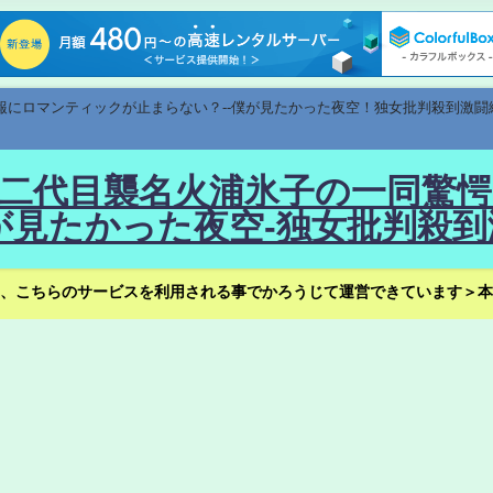
速報にロマンティックが止まらない？--僕が見たかった夜空！独女批判殺到激闘
！--二代目襲名火浦氷子の一同
見たかった夜空-独女批判殺到
、こちらのサービスを利用される事でかろうじて運営できています＞本