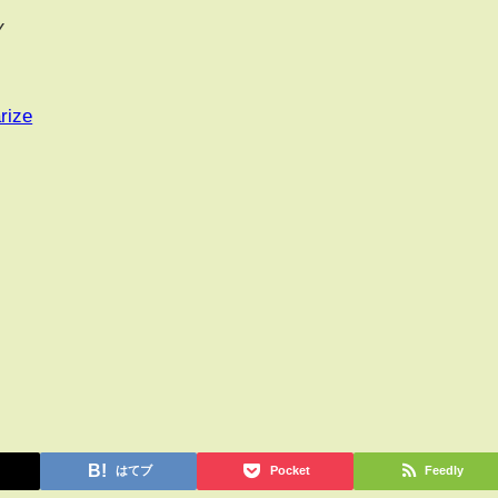
Y
rize
はてブ
Pocket
Feedly