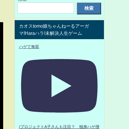
検索
カオスtomo娘ちゃんねーるアーガ
マ!Haraハラ!未解決人生ゲーム
ハゲて無双
/プロジェクトA子さんも注目？ 独身ハゲ僧