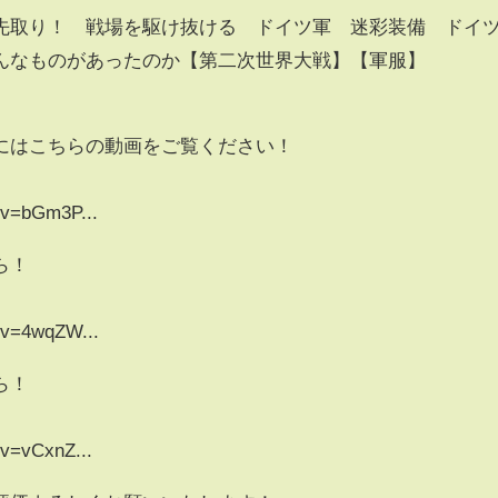
先取り！ 戦場を駆け抜ける ドイツ軍 迷彩装備 ドイ
んなものがあったのか【第二次世界大戦】【軍服】
にはこちらの動画をご覧ください！
?v=bGm3P...
ら！
?v=4wqZW...
ら！
?v=vCxnZ...