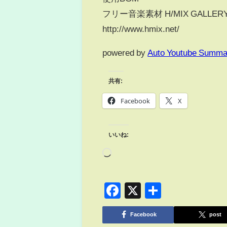
フリー音楽素材 H/MIX GALLER
http://www.hmix.net/​​​​
powered by
Auto Youtube Summa
共有:
Facebook
X
いいね:
Facebook
X
共
有
Facebook
post