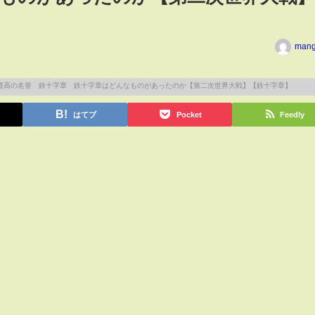
man
はてブ
Pocket
Feedly