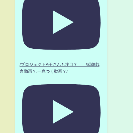
ツ
/プロジェクトA子さんも注目？ /感想戯
言動画？.一息つく動画？/