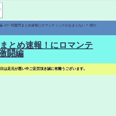
編--の一同驚愕まとめ速報にロマンティックが止まらない？-僕の
驚愕まとめ速報！にロマンテ
激闘編
日は足元が悪い中ご足労頂き誠に有難うございます。