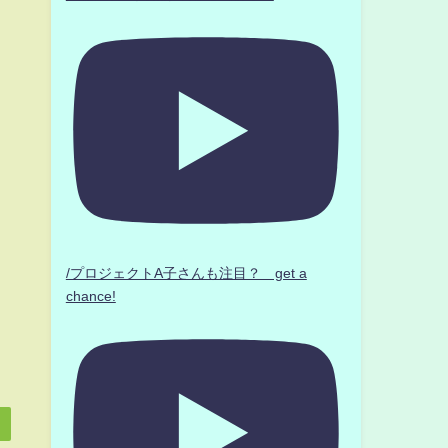
/プロジェクトA子さんも注目？ get a
chance!