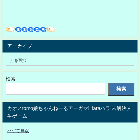
アーカイブ
検索
検索
カオスtomo娘ちゃんねーるアーガマ!Haraハラ!未解決人
生ゲーム
ハゲて無双