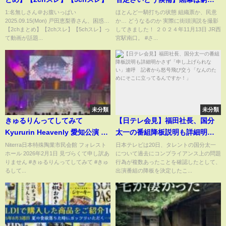
か！#さいとう元彦 #斎藤元彦 #
1:名無しさん＠お腹いっぱい
ほとんど一騎打ちの状態 組織票か、民意
2025.09.15(Mon) 戸田恵梨香さん、困惑…
か… どうなるのか 実際に街頭演説を撮影
兵庫県知事 #知事選 #前知事 #激
【2chまとめ】【2chスレ】【5chスレ】っ
してきました！ ２０２４年11月13日 JR西
アツ
て動画が話題...
宮駅南口。 #さ...
未分類
未分類
きゅるりんってしてみて
【日テレ会見】福田社長、国分
Kyururin Heavenly 愛知公演 撮
太一の番組降板説明も詳細明か
影可能タイム えぶりで大好き記
さず「申し上げられない」連
Niterra日本特殊陶業市民会館 フォレスト
日本テレビは20日、タレントの国分太一
ホール 2026年2月1日 見づらくて申し訳あ
について過去にコンプライアンス上の問題
念日
呼 記者から怒号飛び交う「な
りません #きゅるりんってしてみて #きゅ
行為が複数あったことを確認したとして、
んのためにそこに立ってるんで
るして...
出演番組の降板を決定したこ...
すか！」