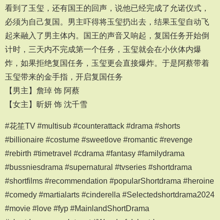
看到了玉玺，还有国王的回声，说他已经完成了允诺仪式，
必须为自己复国。男主吓得将玉玺扔出去，结果玉玺自动飞
起来融入了男主体内。国王的声音又响起，复国任务开始倒
计时，三天内不完成第一个任务，玉玺就会在小伙体内爆
炸，如果拒绝复国任务，玉玺更会直接爆炸。于是阿蔡带着
玉玺带来的金手指，开启复国任务
【男主】詹琸 饰 阿蔡
【女主】昕妍 饰 沈千雪
#花笙TV #multisub #counterattack #drama #shorts
#billionaire #costume #sweetlove #romantic #revenge
#rebirth #timetravel #cdrama #fantasy #familydrama
#bussniesdrama #supernatural #tvseries #shortdrama
#shortfilms #recommendation #popularShortdrama #heroine
#comedy #martialarts #cinderella #Selectedshortdrama2024
#movie #love #fyp #MainlandShortDrama