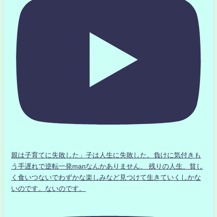
親は子育てに失敗した」子は人生に失敗した。負けに気付きも
う手遅れで逆転一発manなんかありません、 残りの人生、貧し
く食いつないでわずかな楽しみなど見つけて生きていくしかな
いのです。ないのです。