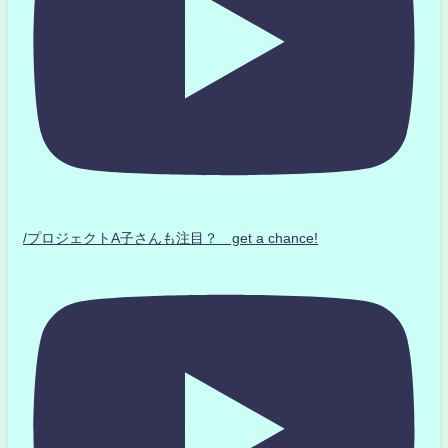
/プロジェクトA子さんも注目？ get a chance!