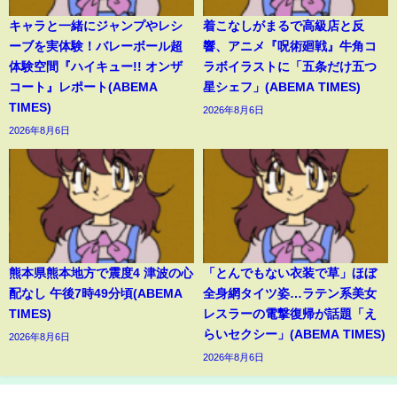
キャラと一緒にジャンプやレシ
着こなしがまるで高級店と反
ーブを実体験！バレーボール超
響、アニメ『呪術廻戦』牛角コ
体験空間『ハイキュー!! オンザ
ラボイラストに「五条だけ五つ
コート』レポート(ABEMA
星シェフ」(ABEMA TIMES)
TIMES)
2026年8月6日
2026年8月6日
熊本県熊本地方で震度4 津波の心
「とんでもない衣装で草」ほぼ
配なし 午後7時49分頃(ABEMA
全身網タイツ姿…ラテン系美女
TIMES)
レスラーの電撃復帰が話題「え
らいセクシー」(ABEMA TIMES)
2026年8月6日
2026年8月6日