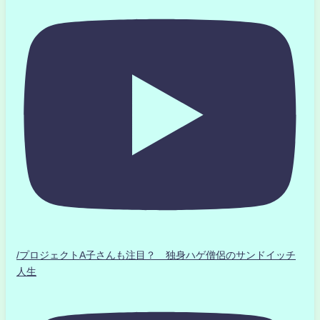
/プロジェクトA子さんも注目？ 独身ハゲ僧侶のサンドイッチ
人生