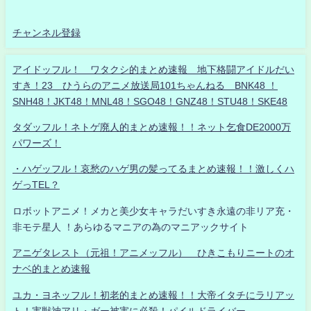
チャンネル登録
アイドッフル！ ワタクシ的まとめ速報 地下格闘アイドルだい
すき！23 ひうらのアニメ放送局101ちゃんねる BNK48 ！
SNH48！JKT48！MNL48！SGO48！GNZ48！STU48！SKE48
タダッフル！ネトゲ廃人的まとめ速報！！ネット乞食DE2000万
パワーズ！
・ハゲッフル！哀愁のハゲ男の髪ってるまとめ速報！！激しくハ
ゲっTEL？
ロボットアニメ！メカと美少女キャラだいすき永遠の非リア充・
非モテ星人 ！あらゆるマニアの為のマニアックサイト
アニゲタレスト（元祖！アニメッフル） ひきこもりニートのオ
ナベ的まとめ速報
ユカ・ヨネッフル！初老的まとめ速報！！大帝イタチにラリアッ
ト！害獣神アリ・ガー被害に必殺！パイルドライバー