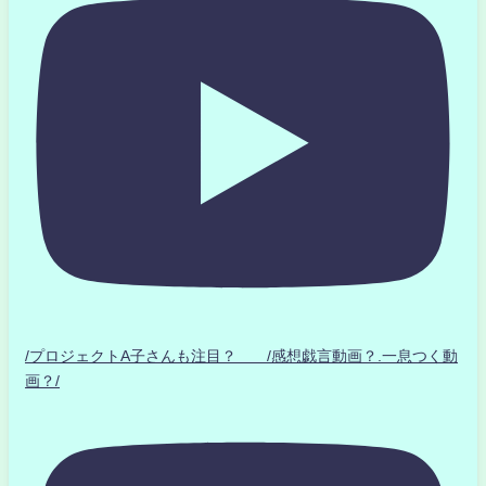
/プロジェクトA子さんも注目？ /感想戯言動画？.一息つく動
画？/