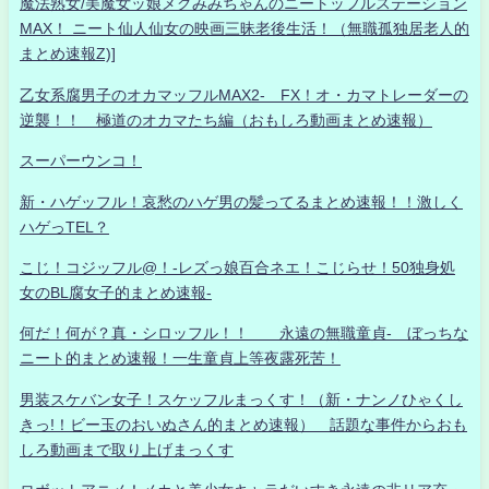
魔法熟女/美魔女ッ娘メグみみちゃんのニートッフルステーション
MAX！ ニート仙人仙女の映画三昧老後生活！（無職孤独居老人的
まとめ速報Z)]
乙女系腐男子のオカマッフルMAX2- FX！オ・カマトレーダーの
逆襲！！ 極道のオカマたち編（おもしろ動画まとめ速報）
スーパーウンコ！
新・ハゲッフル！哀愁のハゲ男の髪ってるまとめ速報！！激しく
ハゲっTEL？
こじ！コジッフル@！-レズっ娘百合ネエ！こじらせ！50独身処
女のBL腐女子的まとめ速報-
何だ！何が？真・シロッフル！！ 永遠の無職童貞- ぼっちな
ニート的まとめ速報！一生童貞上等夜露死苦！
男装スケバン女子！スケッフルまっくす！（新・ナンノひゃくし
きっ!！ビー玉のおいぬさん的まとめ速報） 話題な事件からおも
しろ動画まで取り上げまっくす