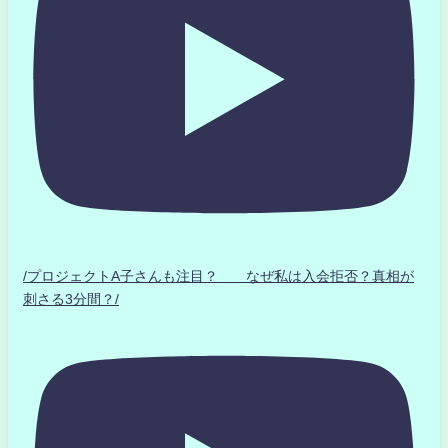
/プロジェクトA子さんも注目？ なぜ私は入会拒否？真相が
刺さる3分間？/