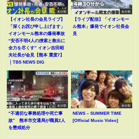
未分類
未分類
【イオン社長の会見ライブ】
【ライブ配信】「イオンモー
「深くお詫び申し上げます」
ル熊本」爆発でイオン社長会
イオンモール熊本の爆発事故
見
“安否不明4人の捜索と救出に
全力を尽くす” イオン吉田昭
夫社長が会見【熊本 震度7】
｜TBS NEWS DIG
未分類
未分類
“不適切な事務処理や死亡事
NEWS – SUMMER TIME
故” 熊本市交通局が職員2人
[Official Music Video]
を懲戒処分