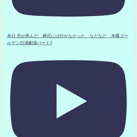
本日 兄が死んだ 葬式には行かなかった などなど 木曜ゴー
ルデン日浦劇場パート7