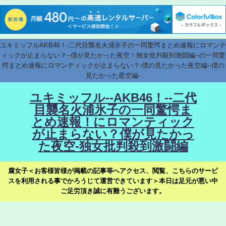
ユキミッフルAKB46！-二代目襲名火浦氷子の一同驚愕まとめ速報にロマンテ
ィックが止まらない？--僕が見たかった夜空！独女批判殺到激闘編--の一同驚
愕まとめ速報にロマンティックが止まらない？-僕の見たかった夜空編--僕の
見たかった星空編-
ユキミッフル--AKB46！--二代
目襲名火浦氷子の一同驚愕ま
とめ速報！にロマンティック
が止まらない？僕が見たかっ
た夜空-独女批判殺到激闘編
腐女子＜お客様皆様が掲載の記事等へアクセス、閲覧、こちらのサービ
スを利用される事でかろうじて運営できています＞本日は足元が悪い中
ご足労頂き誠に有難うございます。