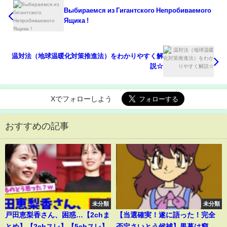
Выбираемся из Гигантского Непробиваемого
Ящика !
温対法（地球温暖化対策推進法）をわかりやすく解
説☆
Xでフォローしよう
おすすめの記事
未分類
未分類
戸田恵梨香さん、困惑…【2chま
【当選確実！遂に語った！完全
とめ】【2chスレ】【5chスレ】
否定さいとう候補】黒幕は窮地