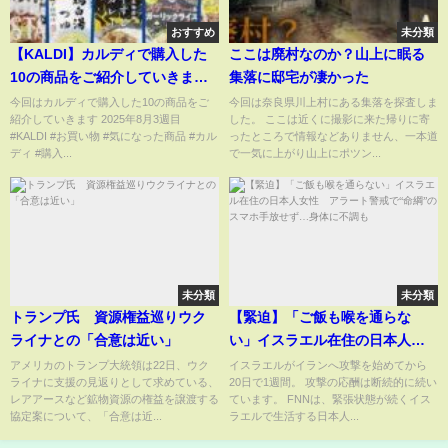
おすすめ
未分類
【KALDI】カルディで購入した
ここは廃村なのか？山上に眠る
10の商品をご紹介していきます
集落に邸宅が凄かった
2025年8月3週目 【お買い物】
今回はカルディで購入した10の商品をご
今回は奈良県川上村にある集落を探査しま
紹介していきます 2025年8月3週目
した。 ここは近くに撮影に来た帰りに寄
#KALDI #お買い物 #気になった商品 #カル
ったところで情報などありません、一本道
ディ #購入...
で一気に上がり山上にポツン...
未分類
未分類
トランプ氏 資源権益巡りウク
【緊迫】「ご飯も喉を通らな
ライナとの「合意は近い」
い」イスラエル在住の日本人女
性 アラート警戒で“命綱”のス
アメリカのトランプ大統領は22日、ウク
イスラエルがイランへ攻撃を始めてから
ライナに支援の見返りとして求めている、
20日で1週間。 攻撃の応酬は断続的に続い
マホ手放せず…身体に不調も
レアアースなど鉱物資源の権益を譲渡する
ています。 FNNは、緊張状態が続くイス
協定案について、「合意は近...
ラエルで生活する日本人...