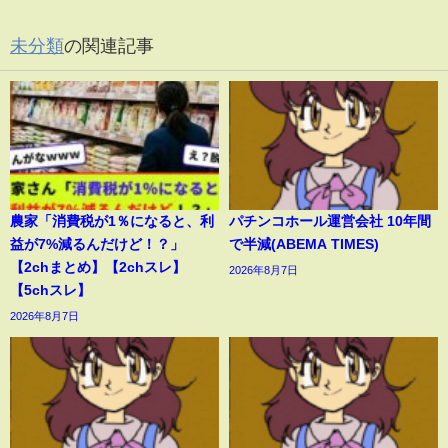
未分類
の関連記事
農家「消費税が1％になると、利
パチンコホール運営会社 10年間
益が7%減るんだけど！？」
で半減(ABEMA TIMES)
【2chまとめ】【2chスレ】
2026年8月7日
【5chスレ】
2026年8月7日