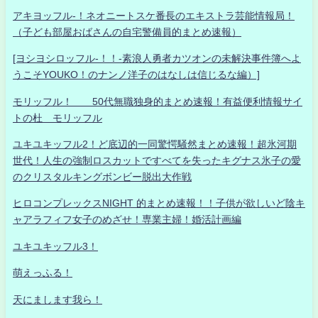
アキヨッフル-！ネオニートスケ番長のエキストラ芸能情報局！
（子ども部屋おばさんの自宅警備員的まとめ速報）
[ヨシヨシロッフル-！！-素浪人勇者カツオンの未解決事件簿へよ
うこそYOUKO！のナンノ洋子のはなしは信じるな編）]
モリッフル！ 50代無職独身的まとめ速報！有益便利情報サイ
トの杜 モリッフル
ユキユキッフル2！ど底辺的一同驚愕騒然まとめ速報！超氷河期
世代！人生の強制ロスカットですべてを失ったキグナス氷子の愛
のクリスタルキングボンビー脱出大作戦
ヒロコンプレックスNIGHT 的まとめ速報！！子供が欲しいど陰キ
ャアラフィフ女子のめざせ！専業主婦！婚活計画編
ユキユキッフル3！
萌えっふる！
天にまします我ら！