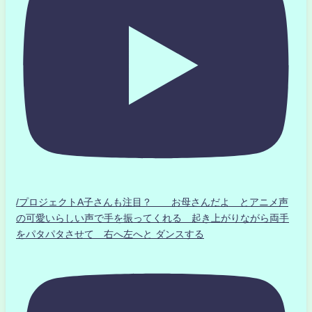
/プロジェクトA子さんも注目？ お母さんだよ とアニメ声
の可愛いらしい声で手を振ってくれる 起き上がりながら両手
をパタパタさせて 右へ左へと ダンスする