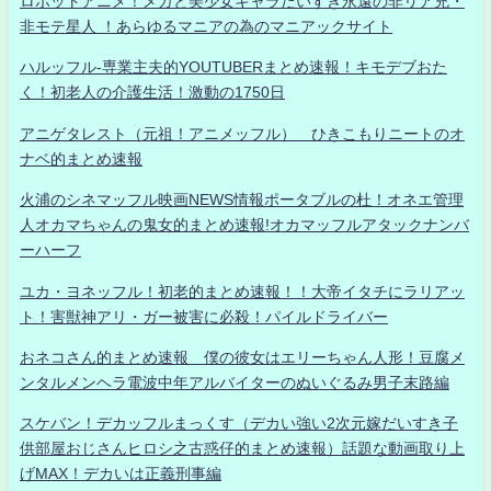
ロボットアニメ！メカと美少女キャラだいすき永遠の非リア充・
非モテ星人 ！あらゆるマニアの為のマニアックサイト
ハルッフル-専業主夫的YOUTUBERまとめ速報！キモデブおた
く！初老人の介護生活！激動の1750日
アニゲタレスト（元祖！アニメッフル） ひきこもりニートのオ
ナベ的まとめ速報
火浦のシネマッフル映画NEWS情報ポータブルの杜！オネエ管理
人オカマちゃんの鬼女的まとめ速報!オカマッフルアタックナンバ
ーハーフ
ユカ・ヨネッフル！初老的まとめ速報！！大帝イタチにラリアッ
ト！害獣神アリ・ガー被害に必殺！パイルドライバー
おネコさん的まとめ速報 僕の彼女はエリーちゃん人形！豆腐メ
ンタルメンヘラ電波中年アルバイターのぬいぐるみ男子末路編
スケバン！デカッフルまっくす（デカい強い2次元嫁だいすき子
供部屋おじさんヒロシ之古惑仔的まとめ速報）話題な動画取り上
げMAX！デカいは正義刑事編