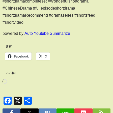
#shortdramacompleteset #Wonderfulshortdrama
#ChineseDrama #fullepisodeshortdrama
#shortdramaRecommend #dramaseries #shortsfeed
#shortvideo
powered by
Auto Youtube Summarize
共有:
Facebook
X
いいね:
Facebook
X
共
有
LINE