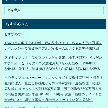
おすすめ～ん
おすすめサイト
おネコさん的まとめ速報 僕の彼女はエリーちゃん人形！豆腐メ
ンタルメンヘラ電波中年アルバイターのぬいぐるみ男子末路編
アイドッフル！ ワタクシ的まとめ速報 地下格闘アイドルだい
すき！23 ひうらのアニメ放送局101ちゃんねる BNK48 ！
SNH48！JKT48！MNL48！SGO48！GNZ48！STU48！SKE48
ヒウラッフルのハーニーフィニッシュゴミ屋敷補完計画 ＜必殺！
生前整理人！孤立し孤独死からの～特殊清掃・遺品整理への道F
完結編＞ キャッシング計1500万返済：厨二病借金3500万円！う
つ病統合失調症14年生HKT46！！9期研究生、最後のサイト！全
米が泣いた！認知症鬱病60代のラストサイト絶賛！公開中