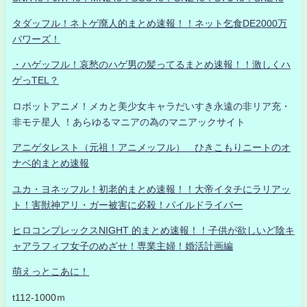
タダッフル！ネトゲ廃人的まとめ速報！！ネット乞食DE2000万
パワーズ！
・ハゲッフル！哀愁のハゲ男の髪ってるまとめ速報！！激しくハ
ゲっTEL？
ロボットアニメ！メカと美少女キャラだいすき永遠の非リア充・
非モテ星人 ！あらゆるマニアの為のマニアックサイト
アニゲタレスト（元祖！アニメッフル） ひきこもりニートのオ
ナベ的まとめ速報
ユカ・ヨネッフル！初老的まとめ速報！！大帝イタチにラリアッ
ト！害獣神アリ・ガー被害に必殺！パイルドライバー
ヒロコンプレックスNIGHT 的まとめ速報！！子供が欲しいど陰キ
ャアラフィフ女子のめざせ！専業主婦！婚活計画編
萌えっとこあに！
t112-1000ｍ