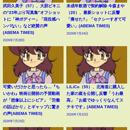
武田久美子（57）、大胆ビキニ
未成年飲酒で契約解除 今森まや
の“23年ぶり写真集”オフショッ
（20）、最新ショットに反響
トに「神ボディー」「現役感ハ
「痩せた?」「セクシーすぎて可
ンパない」など絶賛の声
愛い」(ABEMA TIMES)
(ABEMA TIMES)
2026年7月24日
2026年7月28日
可愛いだけかと思ったら…『ち
LiLiCo（55）、北海道に購入し
いかわ』映画公開前の予習動画
た家の庭を公開し反響「うわ最
が「想像以上にシビア」「労働
高」「お庭でゆっくりなんてス
の話ばかり」とギャップに驚き
テキです」(ABEMA TIMES)
の声(ABEMA TIMES)
2026年7月22日
2026年7月23日