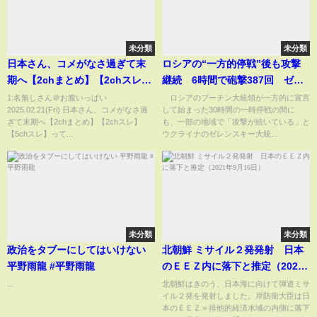
未分類
未分類
日本さん、コメがなさ過ぎて末
ロシアの“一方的停戦”後も攻撃
期へ【2chまとめ】【2chスレ】
継続 6時間で砲撃387回 ゼレ
【5chスレ】
ンスキー氏(2025年4月20日)
1:名無しさん＠お腹いっぱい
ロシアのプーチン大統領が一方的に宣言
2025.02.21(Fri) 日本さん、コメがなさ過
して始まった30時間の一時停戦の間に
ぎて末期へ【2chまとめ】【2chスレ】
も、一部の地域で「攻撃が続いている」と
【5chスレ】って...
ウクライナのゼレンスキー大統...
未分類
未分類
政治をタブーにしてはいけない
北朝鮮 ミサイル２発発射 日本
平野雨龍 #平野雨龍
のＥＥＺ内に落下と推定（2021
年9月16日）
...
北朝鮮はきのう、日本海に向けて弾道ミサ
イル２発を発射しました。岸防衛大臣は日
本のＥＥＺ＝排他的経済水域の内側に落下