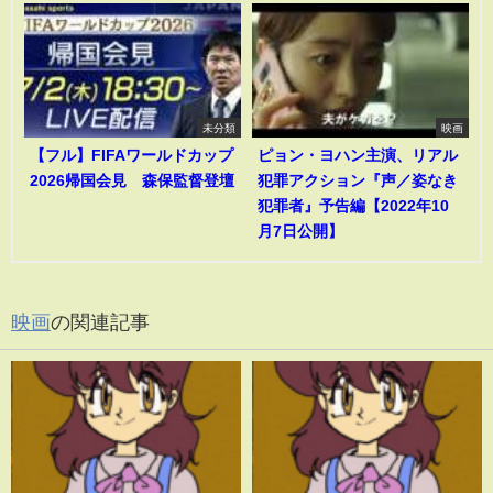
未分類
映画
【フル】FIFAワールドカップ
ピョン・ヨハン主演、リアル
2026帰国会見 森保監督登壇
犯罪アクション『声／姿なき
犯罪者』予告編【2022年10
月7日公開】
映画
の関連記事