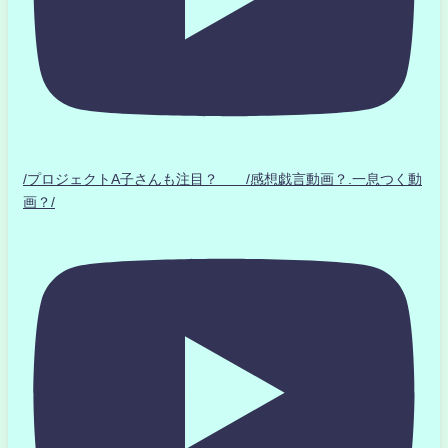
/プロジェクトA子さんも注目？ /感想戯言動画？.一息つく動
画？/