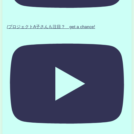
/プロジェクトA子さんも注目？ get a chance!