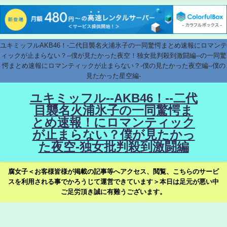
ユキミッフルAKB46！-二代目襲名火浦氷子の一同驚愕まとめ速報にロマンテ
ィックが止まらない？--僕が見たかった夜空！独女批判殺到激闘編--の一同驚
愕まとめ速報にロマンティックが止まらない？-僕の見たかった夜空編--僕の
見たかった星空編-
ユキミッフル--AKB46！--二代
目襲名火浦氷子の一同驚愕ま
とめ速報！にロマンティック
が止まらない？僕が見たかっ
た夜空-独女批判殺到激闘編
腐女子＜お客様皆様が掲載の記事等へアクセス、閲覧、こちらのサービ
スを利用される事でかろうじて運営できています＞本日は足元が悪い中
ご足労頂き誠に有難うございます。