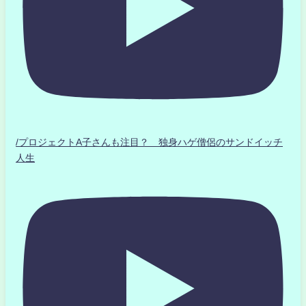
/プロジェクトA子さんも注目？ 独身ハゲ僧侶のサンドイッチ
人生