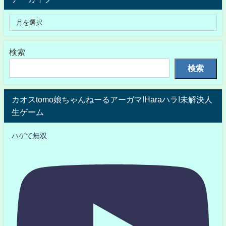
検索
検索
カオスtomo娘ちゃんねーるアーガマ!Haraハラ!未解決人
生ゲーム
ハゲて無双