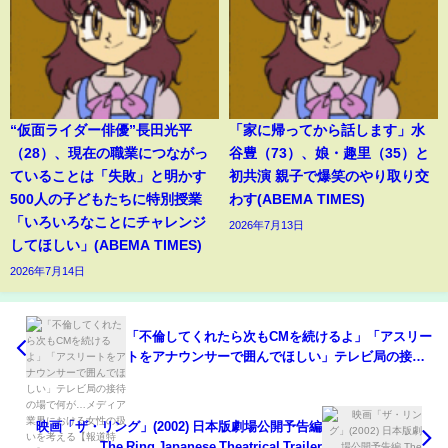
“仮面ライダー俳優”長田光平
「家に帰ってから話します」水
（28）、現在の職業につながっ
谷豊（73）、娘・趣里（35）と
ていることは「失敗」と明かす
初共演 親子で爆笑のやり取り交
500人の子どもたちに特別授業
わす(ABEMA TIMES)
「いろいろなことにチャレンジ
2026年7月13日
してほしい」(ABEMA TIMES)
2026年7月14日
「不倫してくれたら次もCMを続けるよ」「アスリー
トをアナウンサーで囲んでほしい」テレビ局の接待
の場で何が…メディア業界における女性の扱いを考
える【報道特集】
映画「ザ・リング」(2002) 日本版劇場公開予告編
The Ring Japanese Theatrical Trailer