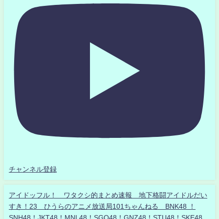
チャンネル登録
アイドッフル！ ワタクシ的まとめ速報 地下格闘アイドルだい
すき！23 ひうらのアニメ放送局101ちゃんねる BNK48 ！
SNH48！JKT48！MNL48！SGO48！GNZ48！STU48！SKE48