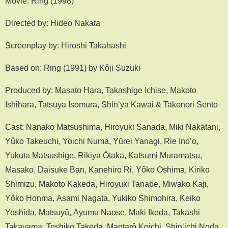
Movie: Ring (1998)
Directed by: Hideo Nakata
Screenplay by: Hiroshi Takahashi
Based on: Ring (1991) by Kôji Suzuki
Produced by: Masato Hara, Takashige Ichise, Makoto
Ishihara, Tatsuya Isomura, Shin’ya Kawai & Takenori Sento
Cast: Nanako Matsushima, Hiroyuki Sanada, Miki Nakatani,
Yûko Takeuchi, Yoichi Numa, Yūrei Yanagi, Rie Ino’o,
Yukuta Matsushige, Rikiya Ôtaka, Katsumi Muramatsu,
Masako, Daisuke Ban, Kanehiro Ri, Yôko Oshima, Kiriko
Shimizu, Makoto Kakeda, Hiroyuki Tanabe, Miwako Kaji,
Yôko Honma, Asami Nagata, Yukiko Shimohira, Keiko
Yoshida, Matsuyû, Ayumu Naose, Maki Ikeda, Takashi
Takayama, Toshiko Takeda, Mantarô Koichi, Shin’ichi Noda,