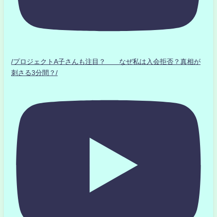
/プロジェクトA子さんも注目？ なぜ私は入会拒否？真相が
刺さる3分間？/