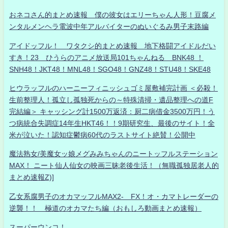
おネコさん的まとめ速報 僕の彼女はエリーちゃん人形！豆腐メ
ンタルメンヘラ電波中年アルバイターのぬいぐるみ男子末路編
アイドッフル！ ワタクシ的まとめ速報 地下格闘アイドルだい
すき！23 ひうらのアニメ放送局101ちゃんねる BNK48 ！
SNH48！JKT48！MNL48！SGO48！GNZ48！STU48！SKE48
ヒウラッフルのハーニーフィニッシュゴミ屋敷補完計画 ＜必殺！
生前整理人！孤立し孤独死からの～特殊清掃・遺品整理への道F
完結編＞ キャッシング計1500万返済：厨二病借金3500万円！う
つ病統合失調症14年生HKT46！！9期研究生、最後のサイト！全
米が泣いた！認知症鬱病60代のラストサイト絶賛！公開中
魔法熟女/美魔女ッ娘メグみみちゃんのニートッフルステーション
MAX！ ニート仙人仙女の映画三昧老後生活！（無職孤独居老人的
まとめ速報Z)]
乙女系腐男子のオカマッフルMAX2- FX！オ・カマトレーダーの
逆襲！！ 極道のオカマたち編（おもしろ動画まとめ速報）
スーパーウンコ！