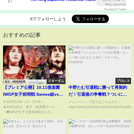
Xでフォローしよう
おすすめの記事
スターダム
プロレス
【プレミア公開】10.11後楽園
中野たむ引退戦に勝って再契約
IWGP女子前哨戦 Sareee組vs朱
だ！引退後の争奪戦？ついにロ
里組/10.13両国 IWGP女子戦
ッシー小川が登場！ロッシー狙
▼2025/11/18（火）23:30​​​​​​​​​​～
メンバーシップ加入はこちらから ↓
★2025/10/11 東京・後楽園ホール
https://www.youtube.com/channel/UCay8WSr
Sareee vs 朱里『We are
いはたむか上谷か！スターダム
《◆IWGP女子王座前哨戦 6人タ...
STARDOM!!』
STARDOM
#307【STARDOM】