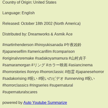
Country of Origin: United States
Language: English
Released: October 18th 2002 (North America)
Distributed by: Dreamworks & Asmik Ace
#martinhenderson #hiroyukisanada #午夜凶鈴
#japanesefilm #americanfilm #comparison
#originalvsremake #sadakoyamamura #山村貞子
#samaramorgan #リング #ホラー映画 #asiancinema
#horrorstories #onryo #horrorclassic #怨霊 #japanesehorror
#sadakorising #呪い #呪いのビデオ #unnerving #呪い
#horrorclassics #ringseries #supernatural
#supernaturalscares
powered by
Auto Youtube Summarize