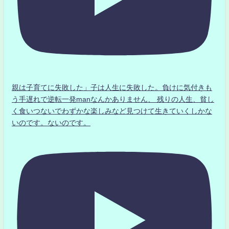
親は子育てに失敗した」子は人生に失敗した。負けに気付きも
う手遅れで逆転一発manなんかありません、 残りの人生、貧し
く食いつないでわずかな楽しみなど見つけて生きていくしかな
いのです。ないのです。