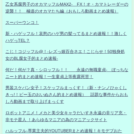
乙女系腐男子のオカマッフルMAX2- FX！オ・カマトレーダーの
逆襲！！ 極道のオカマたち編（おもしろ動画まとめ速報）
スーパーウンコ！
新・ハゲッフル！哀愁のハゲ男の髪ってるまとめ速報！！激しく
ハゲっTEL？
こじ！コジッフル@！-レズっ娘百合ネエ！こじらせ！50独身処
女のBL腐女子的まとめ速報-
何だ！何が？真・シロッフル！！ 永遠の無職童貞- ぼっちな
ニート的まとめ速報！一生童貞上等夜露死苦！
男装スケバン女子！スケッフルまっくす！（新・ナンノひゃくし
きっ!！ビー玉のおいぬさん的まとめ速報） 話題な事件からおも
しろ動画まで取り上げまっくす
ロボットアニメ！メカと美少女キャラだいすき永遠の非リア充・
非モテ星人 ！あらゆるマニアの為のマニアックサイト
ハルッフル-専業主夫的YOUTUBERまとめ速報！キモデブおた