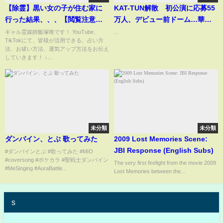
【除霊】黒い女の子が住む家に
KAT-TUN解散 初公演に応募55
行った結果、、、【閲覧注意】
万人、デビュー前ドーム…華々
【ギャル霊媒師】
しい24年の歴史まとめ
ギャル霊媒師飯塚唯です！ YouTube、
...
TikTokにて、皆様が活用できる、占い方
法、お祓い方法、運気アップ方法をお伝え
していきます！ ↓...
未分類
未分類
ダンバイン、とぶ 歌ってみた
2009 Lost Memories Scene:
JBI Response (English Subs)
#ダンバインとぶ #歌ってみた #MIO
#coversong #ポケカラ #聖戦士ダンバイン
The very first firefight from the movie 2009
#MeSinging #AuraBattle...
Lost Memories between the...
s