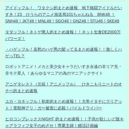
アイドッフル！ ワタクシ的まとめ速報 地下格闘アイドルだい
すき！23 ひうらのアニメ放送局101ちゃんねる BNK48 ！
SNH48！JKT48！MNL48！SGO48！GNZ48！STU48！SKE48
タダッフル！ネトゲ廃人的まとめ速報！！ネット乞食DE2000万
パワーズ！
・ハゲッフル！哀愁のハゲ男の髪ってるまとめ速報！！激しくハ
ゲっTEL？
ロボットアニメ！メカと美少女キャラだいすき永遠の非リア充・
非モテ星人 ！あらゆるマニアの為のマニアックサイト
アニゲタレスト（元祖！アニメッフル） ひきこもりニートのオ
ナベ的まとめ速報
ユカ・ヨネッフル！初老的まとめ速報！！大帝イタチにラリアッ
ト！害獣神アリ・ガー被害に必殺！パイルドライバー
ヒロコンプレックスNIGHT 的まとめ速報！！子供が欲しいど陰キ
ャアラフィフ女子のめざせ！専業主婦！婚活計画編