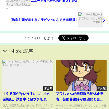
ニューを食べたら喉が着火したw
【激辛】麺が辛すぎて汗ビショになる激辛部員！
Xでフォローしよう
おすすめの記事
未分類
未分類
【やる気がない投手に…】小久
フワちゃんが無期限活動休止発
保裕紀、試合中に超ブチ切れ
表…芸能界復帰が絶望的と言わ
れる真相に言葉を失う！！やす
巨人・阿部慎之助の放った打球はボテボテ
本チャンネルの動画はすべてオリジナル作