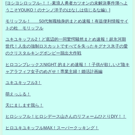
[ヨシヨシロッフル-！！-素浪人勇者カツオンの未解決事件簿へよ
うこそYOUKO！のナンノ洋子のはなしは信じるな編）]
モリッフル！ 50代無職独身的まとめ速報！有益便利情報サイ
トの杜 モリッフル
ユキユキッフル2！ど底辺的一同驚愕騒然まとめ速報！超氷河期
世代！人生の強制ロスカットですべてを失ったキグナス氷子の愛
のクリスタルキングボンビー脱出大作戦
ヒロコンプレックスNIGHT 的まとめ速報！！子供が欲しいど陰キ
ャアラフィフ女子のめざせ！専業主婦！婚活計画編
ユキユキッフル3！
萌えっふる！
天にまします我ら！
ヒロシッフル！ヒロシデース山さんのリフォームひとりDIY！！
ヒロユキユキッフルMAX！スーパークッキング！