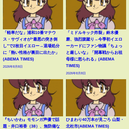
「軽率だな」浦和10番マテウ
「ミドルキック炸裂」鈴木優
ス・サヴィオが“最悪の突き倒
磨、強烈腹蹴り→今季初イエロ
し”で2枚目イエロー→退場処分
ーカードにファン物議「ちょっ
に「熱い性格が裏目に出たか」
と厳しいな」「開幕戦からお祖
(ABEMA TIMES)
母様に怒られる」(ABEMA
TIMES)
2026年8月8日
2026年8月8日
『ちいかわ』モモンガ声優で話
ひまわり40万本が見ごろ 山梨・
題・井口裕香（38）、無防備な
北杜市(ABEMA TIMES)