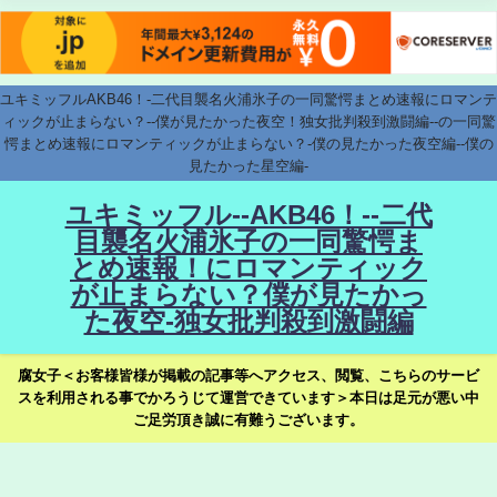
ユキミッフルAKB46！-二代目襲名火浦氷子の一同驚愕まとめ速報にロマンテ
ィックが止まらない？--僕が見たかった夜空！独女批判殺到激闘編--の一同驚
愕まとめ速報にロマンティックが止まらない？-僕の見たかった夜空編--僕の
見たかった星空編-
ユキミッフル--AKB46！--二代
目襲名火浦氷子の一同驚愕ま
とめ速報！にロマンティック
が止まらない？僕が見たかっ
た夜空-独女批判殺到激闘編
腐女子＜お客様皆様が掲載の記事等へアクセス、閲覧、こちらのサービ
スを利用される事でかろうじて運営できています＞本日は足元が悪い中
ご足労頂き誠に有難うございます。