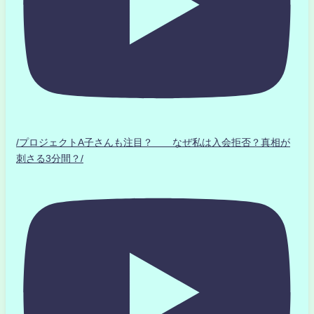
/プロジェクトA子さんも注目？ なぜ私は入会拒否？真相が
刺さる3分間？/