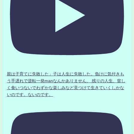
親は子育てに失敗した」子は人生に失敗した。負けに気付きも
う手遅れで逆転一発manなんかありません、 残りの人生、貧し
く食いつないでわずかな楽しみなど見つけて生きていくしかな
いのです。ないのです。