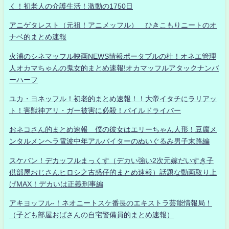
く！初老人の介護生活！激動の1750日
アニゲタレスト（元祖！アニメッフル） ひきこもりニートのオ
ナベ的まとめ速報
火浦のシネマッフル映画NEWS情報ポータブルの杜！オネエ管理
人オカマちゃんの鬼女的まとめ速報!オカマッフルアタックナンバ
ーハーフ
ユカ・ヨネッフル！初老的まとめ速報！！大帝イタチにラリアッ
ト！害獣神アリ・ガー被害に必殺！パイルドライバー
おネコさん的まとめ速報 僕の彼女はエリーちゃん人形！豆腐メ
ンタルメンヘラ電波中年アルバイターのぬいぐるみ男子末路編
スケバン！デカッフルまっくす（デカい強い2次元嫁だいすき子
供部屋おじさんヒロシ之古惑仔的まとめ速報）話題な動画取り上
げMAX！デカいは正義刑事編
アキヨッフル-！ネオニートスケ番長のエキストラ芸能情報局！
（子ども部屋おばさんの自宅警備員的まとめ速報）