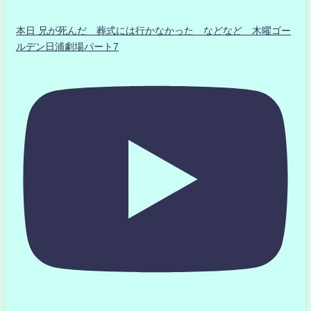
本日 兄が死んだ 葬式には行かなかった などなど 木曜ゴー
ルデン日浦劇場パート7