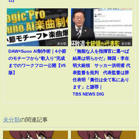
日)
未分類
未分類
DAW×Suno AI制作術｜4小節
「無能な人を指揮官に選べば
のモチーフから“歌入り”完成
結果は明らかだ」韓国・李在
までのワークフロー公開【V5
明大統領 サッカー洪明甫 代
版】
表監督を批判 代表監督は辞
任表明「責任は全て私にあり
ます」と謝罪｜
TBS NEWS DIG
未分類
の関連記事