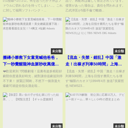
の1塁線へのゴロ。何を思ったか下沖はフ
品で、再配布は厳しく禁止されています。
子に誹謗中傷で大炎上となった
ァウルに切れるのを待ってしまい…。これ
侵害があった場合は、責任を問われます。
無礼芸人がフワちゃん やす子に
に対して福岡ソフトバンク・...
乙武洋匡が5股不倫で離婚...
直接謝罪
未分類
未分類
搬磚小夥救下女童竟喊他爸爸，
【流血・失禁・錯乱】中国「激
下一秒覺醒龍神血脈秒收萬億資
走！出稼ぎ列車50時間」上海を
產！美女總裁直播下跪：求您看
目指す農民たちを壊す“極限のカ
❤️歡迎來到 ?閃蝶劇場！這裏有超多精彩好
【流血・失禁・錯乱】中国「激走！出稼ぎ
劇陪你度過美好時光，絕對讓你追劇追到停
列車50時間」上海を目指す農民たちを壊
看親生女兒！? #爽文 #短劇
オス”(1994年4月 放送｢筑紫哲也
不下來！ 抓緊訂閱喲，不然下一個浪漫大
す“極限のカオス”(1994年4月 放送｢筑紫哲
#shorts
NEWS23｣より)｜TBS NEWS
爆劇可就從你指尖溜走啦...
也 NEWS23...
DIG #shorts
未分類
未分類