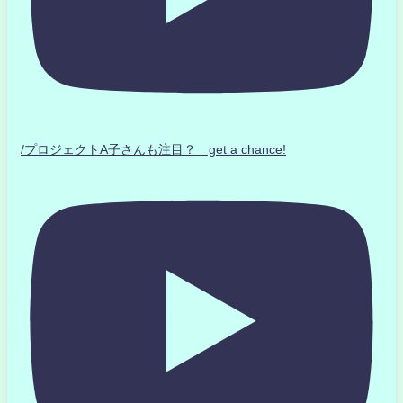
/プロジェクトA子さんも注目？ get a chance!