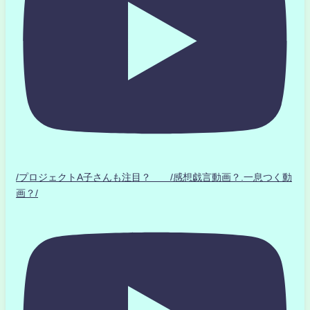
/プロジェクトA子さんも注目？ /感想戯言動画？.一息つく動
画？/