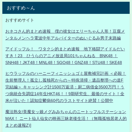
おすすめ～ん
おすすめサイト
おネコさん的まとめ速報 僕の彼女はエリーちゃん人形！豆腐メ
ンタルメンヘラ電波中年アルバイターのぬいぐるみ男子末路編
アイドッフル！ ワタクシ的まとめ速報 地下格闘アイドルだい
すき！23 ひうらのアニメ放送局101ちゃんねる BNK48 ！
SNH48！JKT48！MNL48！SGO48！GNZ48！STU48！SKE48
ヒウラッフルのハーニーフィニッシュゴミ屋敷補完計画 ＜必殺！
生前整理人！孤立し孤独死からの～特殊清掃・遺品整理への道F
完結編＞ キャッシング計1500万返済：厨二病借金3500万円！う
つ病統合失調症14年生HKT46！！9期研究生、最後のサイト！全
米が泣いた！認知症鬱病60代のラストサイト絶賛！公開中
魔法熟女/美魔女ッ娘メグみみちゃんのニートッフルステーション
MAX！ ニート仙人仙女の映画三昧老後生活！（無職孤独居老人的
まとめ速報Z)]