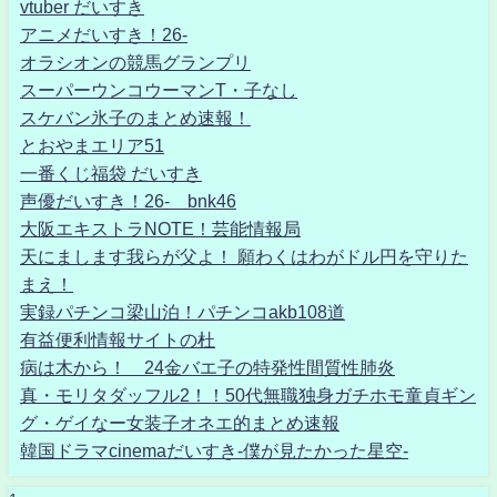
vtuber だいすき
アニメだいすき！26-
オラシオンの競馬グランプリ
スーパーウンコウーマンT・子なし
スケバン氷子のまとめ速報！
とおやまエリア51
一番くじ福袋 だいすき
声優だいすき！26- bnk46
大阪エキストラNOTE！芸能情報局
天にまします我らが父よ！ 願わくはわがドル円を守りた
まえ！
実録パチンコ梁山泊！パチンコakb108道
有益便利情報サイトの杜
病は木から！ 24金バエ子の特発性間質性肺炎
真・モリタダッフル2！！50代無職独身ガチホモ童貞ギン
グ・ゲイなー女装子オネエ的まとめ速報
韓国ドラマcinemaだいすき-僕が見たかった星空-