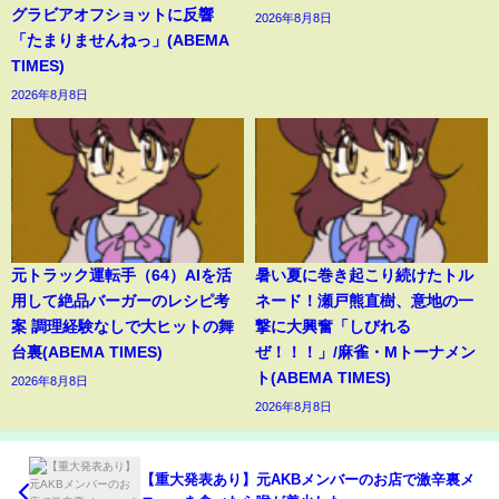
グラビアオフショットに反響
2026年8月8日
「たまりませんねっ」(ABEMA
TIMES)
2026年8月8日
元トラック運転手（64）AIを活
暑い夏に巻き起こり続けたトル
用して絶品バーガーのレシピ考
ネード！瀬戸熊直樹、意地の一
案 調理経験なしで大ヒットの舞
撃に大興奮「しびれる
台裏(ABEMA TIMES)
ぜ！！！」/麻雀・Mトーナメン
ト(ABEMA TIMES)
2026年8月8日
2026年8月8日
【重大発表あり】元AKBメンバーのお店で激辛裏メ