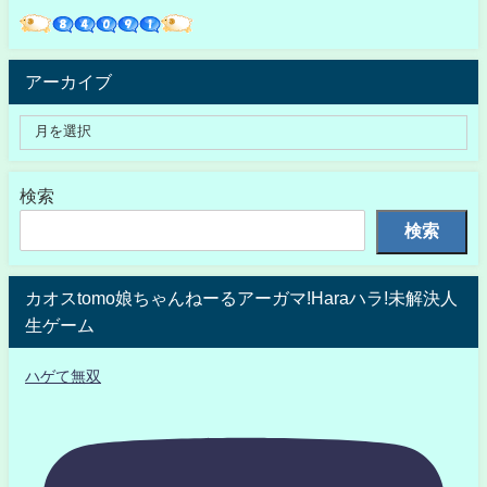
アーカイブ
検索
検索
カオスtomo娘ちゃんねーるアーガマ!Haraハラ!未解決人
生ゲーム
ハゲて無双