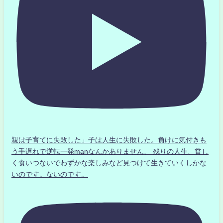
親は子育てに失敗した」子は人生に失敗した。負けに気付きも
う手遅れで逆転一発manなんかありません、 残りの人生、貧し
く食いつないでわずかな楽しみなど見つけて生きていくしかな
いのです。ないのです。