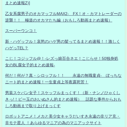
まとめ速報Z)]
乙女系腐男子のオカマッフルMAX2- FX！オ・カマトレーダーの
逆襲！！ 極道のオカマたち編（おもしろ動画まとめ速報）
スーパーウンコ！
新・ハゲッフル！哀愁のハゲ男の髪ってるまとめ速報！！激しく
ハゲっTEL？
こじ！コジッフル@！-レズっ娘百合ネエ！こじらせ！50独身処
女のBL腐女子的まとめ速報-
何だ！何が？真・シロッフル！！ 永遠の無職童貞- ぼっちな
ニート的まとめ速報！一生童貞上等夜露死苦！
男装スケバン女子！スケッフルまっくす！（新・ナンノひゃくし
きっ!！ビー玉のおいぬさん的まとめ速報） 話題な事件からおも
しろ動画まで取り上げまっくす
ロボットアニメ！メカと美少女キャラだいすき永遠の非リア充・
非モテ星人 ！あらゆるマニアの為のマニアックサイト