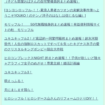
（子ども部屋おばさんの自宅警備員的まとめ速報）
[ヨシヨシロッフル-！！-素浪人勇者カツオンの未解決事件簿へよ
うこそYOUKO！のナンノ洋子のはなしは信じるな編）]
モリッフル！ 50代無職独身的まとめ速報！有益便利情報サイ
トの杜 モリッフル
ユキユキッフル2！ど底辺的一同驚愕騒然まとめ速報！超氷河期
世代！人生の強制ロスカットですべてを失ったキグナス氷子の愛
のクリスタルキングボンビー脱出大作戦
ヒロコンプレックスNIGHT 的まとめ速報！！子供が欲しいど陰キ
ャアラフィフ女子のめざせ！専業主婦！婚活計画編
ユキユキッフル3！
萌えっふる！
天にまします我ら！
ヒロシッフル！ヒロシデース山さんのリフォームひとりDIY！！