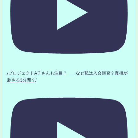
/プロジェクトA子さんも注目？ なぜ私は入会拒否？真相が
刺さる3分間？/