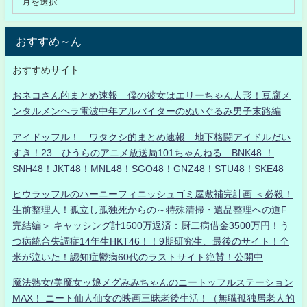
おすすめ～ん
おすすめサイト
おネコさん的まとめ速報 僕の彼女はエリーちゃん人形！豆腐メ
ンタルメンヘラ電波中年アルバイターのぬいぐるみ男子末路編
アイドッフル！ ワタクシ的まとめ速報 地下格闘アイドルだい
すき！23 ひうらのアニメ放送局101ちゃんねる BNK48 ！
SNH48！JKT48！MNL48！SGO48！GNZ48！STU48！SKE48
ヒウラッフルのハーニーフィニッシュゴミ屋敷補完計画 ＜必殺！
生前整理人！孤立し孤独死からの～特殊清掃・遺品整理への道F
完結編＞ キャッシング計1500万返済：厨二病借金3500万円！う
つ病統合失調症14年生HKT46！！9期研究生、最後のサイト！全
米が泣いた！認知症鬱病60代のラストサイト絶賛！公開中
魔法熟女/美魔女ッ娘メグみみちゃんのニートッフルステーション
MAX！ ニート仙人仙女の映画三昧老後生活！（無職孤独居老人的