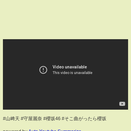
#山﨑天 #守屋麗奈 #櫻坂46 #そこ曲がったら櫻坂