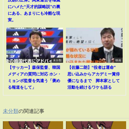
にハメた“天才的謀略説”の裏
にある、あまりにも冷酷な現
実。
未分類
映画
【サッカー】森保監督、韓国
【佐藤二朗】“役者は運命”
メディアの質問に対応 ホン・
思い込みからアカデミー賞俳
ミョンボ監督を気遣う「褒め
優になるまで 脚本家として
る報道をして」
活動を続けるワケも語る
未分類
の関連記事