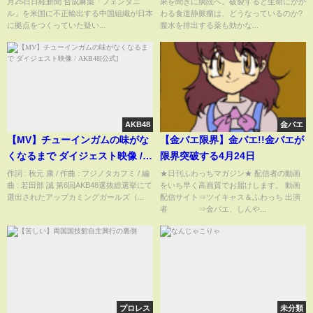
月25日日経新聞 合成麻薬「フェンタニ
果を聞きに病院へ。破裂すると生命にかか
ル」を米国に不正輸出する中国組織が日本
わる食道静脈瘤は、どうなっているのか?
に拠点をつくっていた疑い...
腹水を排出する薬も効かな...
AKB48
金バエ
【MV】チューインガムの味がな
【金バエ限界】金バエ!!金バエが
くなるまで ダイジェスト映像 /
限界突破する4月24日
AKB48[公式]
作詞 : 秋元 康 / 作曲 : フジノタカフミ / 編
★日刊ふわっちマガジン★ 配信者の動画
曲 : 若田部 誠 第6回AKB48選抜総選挙にて
をいち早く高画質でお届けします。 動画
選出されたアップカミングガールズ（...
配信サイト⇒ツイキャス＆ふわっち 出演
者 ⇒金バエ、しんや...
プロレス
未分類