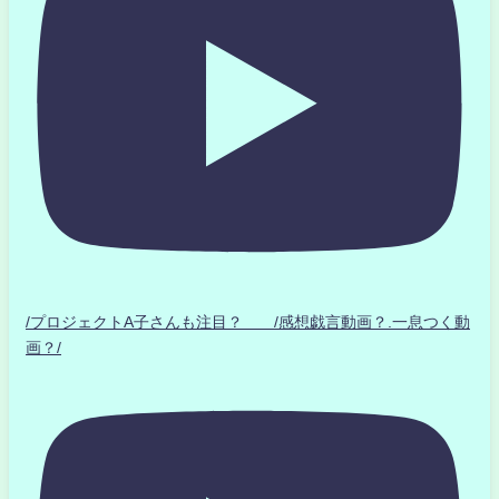
/プロジェクトA子さんも注目？ /感想戯言動画？.一息つく動
画？/