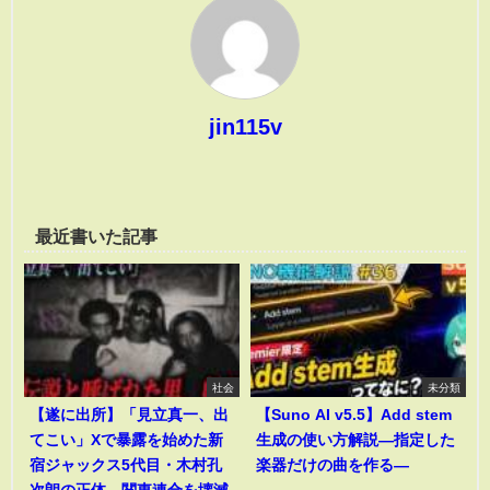
jin115v
最近書いた記事
社会
未分類
【遂に出所】「見立真一、出
【Suno AI v5.5】Add stem
てこい」Xで暴露を始めた新
生成の使い方解説―指定した
宿ジャックス5代目・木村孔
楽器だけの曲を作る―
次朗の正体。関東連合を壊滅