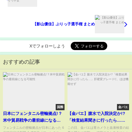
【影山優佳】ぶりっ子選手権 まとめ
Xでフォローしよう
おすすめの記事
国際
金バエ
日本にフェンタニル密輸拠点!？
【金バエ】腹水で入院決定か!?
米中貿易戦争の最前線になる可
「検査結果聞きに行ったら…」
能性
肝硬変グレードC、ほぼ機能せず
フェンタニルの密輸拠点が日本にあった 6
この日、金バエは胃カメラと血液検査の結