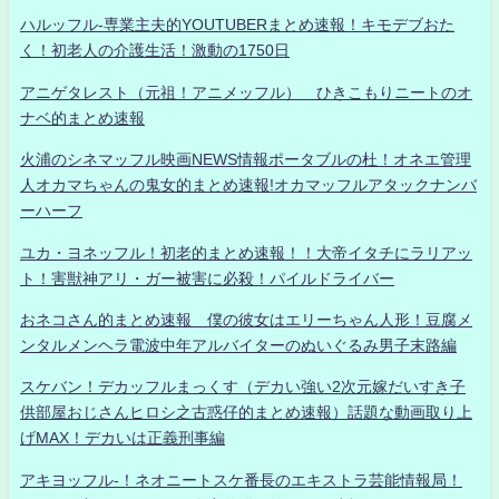
ハルッフル-専業主夫的YOUTUBERまとめ速報！キモデブおた
く！初老人の介護生活！激動の1750日
アニゲタレスト（元祖！アニメッフル） ひきこもりニートのオ
ナベ的まとめ速報
火浦のシネマッフル映画NEWS情報ポータブルの杜！オネエ管理
人オカマちゃんの鬼女的まとめ速報!オカマッフルアタックナンバ
ーハーフ
ユカ・ヨネッフル！初老的まとめ速報！！大帝イタチにラリアッ
ト！害獣神アリ・ガー被害に必殺！パイルドライバー
おネコさん的まとめ速報 僕の彼女はエリーちゃん人形！豆腐メ
ンタルメンヘラ電波中年アルバイターのぬいぐるみ男子末路編
スケバン！デカッフルまっくす（デカい強い2次元嫁だいすき子
供部屋おじさんヒロシ之古惑仔的まとめ速報）話題な動画取り上
げMAX！デカいは正義刑事編
アキヨッフル-！ネオニートスケ番長のエキストラ芸能情報局！