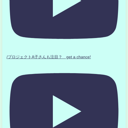
/プロジェクトA子さんも注目？ get a chance!