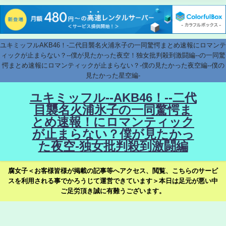
ユキミッフルAKB46！-二代目襲名火浦氷子の一同驚愕まとめ速報にロマンテ
ィックが止まらない？--僕が見たかった夜空！独女批判殺到激闘編--の一同驚
愕まとめ速報にロマンティックが止まらない？-僕の見たかった夜空編--僕の
見たかった星空編-
ユキミッフル--AKB46！--二代
目襲名火浦氷子の一同驚愕ま
とめ速報！にロマンティック
が止まらない？僕が見たかっ
た夜空-独女批判殺到激闘編
腐女子＜お客様皆様が掲載の記事等へアクセス、閲覧、こちらのサービ
スを利用される事でかろうじて運営できています＞本日は足元が悪い中
ご足労頂き誠に有難うございます。