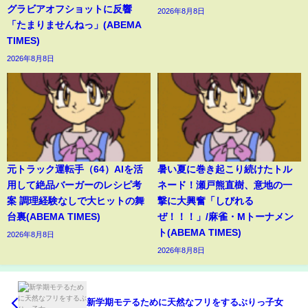
グラビアオフショットに反響
2026年8月8日
「たまりませんねっ」(ABEMA
TIMES)
2026年8月8日
元トラック運転手（64）AIを活
暑い夏に巻き起こり続けたトル
用して絶品バーガーのレシピ考
ネード！瀬戸熊直樹、意地の一
案 調理経験なしで大ヒットの舞
撃に大興奮「しびれる
台裏(ABEMA TIMES)
ぜ！！！」/麻雀・Mトーナメン
ト(ABEMA TIMES)
2026年8月8日
2026年8月8日
新学期モテるために天然なフリをするぶりっ子女