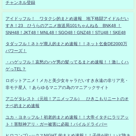
チャンネル登録
アイドッフル！ ワタクシ的まとめ速報 地下格闘アイドルだい
すき！23 ひうらのアニメ放送局101ちゃんねる BNK48 ！
SNH48！JKT48！MNL48！SGO48！GNZ48！STU48！SKE48
タダッフル！ネトゲ廃人的まとめ速報！！ネット乞食DE2000万
パワーズ！
・ハゲッフル！哀愁のハゲ男の髪ってるまとめ速報！！激しくハ
ゲっTEL？
ロボットアニメ！メカと美少女キャラだいすき永遠の非リア充・
非モテ星人 ！あらゆるマニアの為のマニアックサイト
アニゲタレスト（元祖！アニメッフル） ひきこもりニートのオ
ナベ的まとめ速報
ユカ・ヨネッフル！初老的まとめ速報！！大帝イタチにラリアッ
ト！害獣神アリ・ガー被害に必殺！パイルドライバー
ヒロコンプレックスNIGHT 的まとめ速報！！子供が欲しいど陰キ