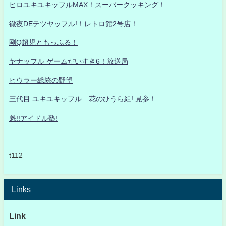
ヒロユキユキッフルMAX！スーパークッキング！
徹夜DEテツヤッフル!！レトロ館2号店！
剛Q超児ともっふる！
ヤナッフル ゲームだいすき6！放送局
ヒウラー総統の野望
三代目 ユキユキッフル 花のひうら組! 見参！
魁!!アイドル塾!
t112
Links
Link