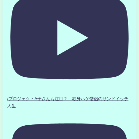
/プロジェクトA子さんも注目？ 独身ハゲ僧侶のサンドイッチ
人生