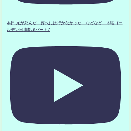
本日 兄が死んだ 葬式には行かなかった などなど 木曜ゴー
ルデン日浦劇場パート7