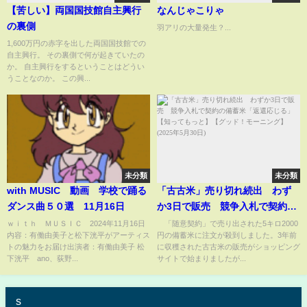
【苦しい】両国国技館自主興行
なんじゃこりゃ
の裏側
羽アリの大量発生？...
1,600万円の赤字を出した両国国技館での
自主興行。 その裏側で何が起きていたの
か。 自主興行をするということはどうい
うことなのか。 この興...
未分類
未分類
with MUSIC 動画 学校で踊る
「古古米」売り切れ続出 わず
ダンス曲５０選 11月16日
か3日で販売 競争入札で契約の
備蓄米「返還応じる」【知って
ｗｉｔｈ ＭＵＳＩＣ 2024年11月16日
「随意契約」で売り出された5キロ2000
内容：有働由美子と松下洸平がアーティス
円の備蓄米に注文が殺到しました。3年前
もっと】【グッド！モーニン
トの魅力をお届け出演者：有働由美子 松
に収穫された古古米の販売がショッピング
グ】(2025年5月30日)
下洸平 ano、荻野...
サイトで始まりましたが...
s