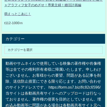
ャアラフィフ女子のめざせ！専業主婦！婚活計画編
萌えっとこあに！
t112-1000ｍ
カテゴリー
動画やサムネイルで使用している映像の著作権や肖像権
等は全てその権利所有者様に帰属いたします。申しわけ
ございません。お客様からの要望、問題がある記事を削
除、送信防止措置にできる限り応じます。お問い合わせ
のサイトアドレスです。 https://form.os7.biz/f/c82c6596/
当サイトは各動画共有サイトへのアップロードは行なっ
ておりません、著作権の侵害を目的としていません、埋
め込み動画等に問題がある場合は各動画共有サイト元へ