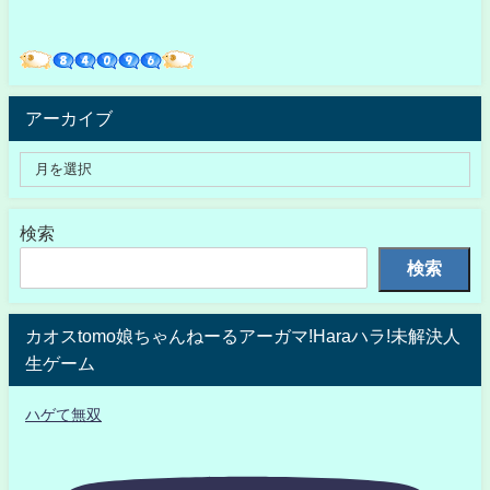
アーカイブ
検索
検索
カオスtomo娘ちゃんねーるアーガマ!Haraハラ!未解決人
生ゲーム
ハゲて無双