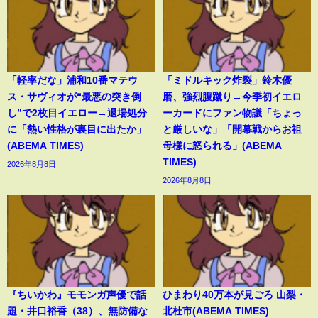
「軽率だな」浦和10番マテウ
「ミドルキック炸裂」鈴木優
ス・サヴィオが“最悪の突き倒
磨、強烈腹蹴り→今季初イエロ
し”で2枚目イエロー→退場処分
ーカードにファン物議「ちょっ
に「熱い性格が裏目に出たか」
と厳しいな」「開幕戦からお祖
(ABEMA TIMES)
母様に怒られる」(ABEMA
TIMES)
2026年8月8日
2026年8月8日
『ちいかわ』モモンガ声優で話
ひまわり40万本が見ごろ 山梨・
題・井口裕香（38）、無防備な
北杜市(ABEMA TIMES)