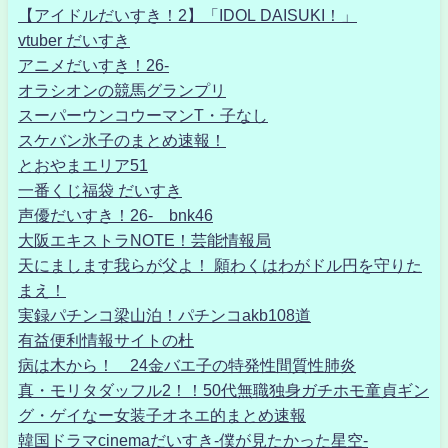
【アイドルだいすき！2】「IDOL DAISUKI！」
vtuber だいすき
アニメだいすき！26-
オラシオンの競馬グランプリ
スーパーウンコウーマンT・子なし
スケバン氷子のまとめ速報！
とおやまエリア51
一番くじ福袋 だいすき
声優だいすき！26- bnk46
大阪エキストラNOTE！芸能情報局
天にまします我らが父よ！ 願わくはわがドル円を守りた
まえ！
実録パチンコ梁山泊！パチンコakb108道
有益便利情報サイトの杜
病は木から！ 24金バエ子の特発性間質性肺炎
真・モリタダッフル2！！50代無職独身ガチホモ童貞ギン
グ・ゲイなー女装子オネエ的まとめ速報
韓国ドラマcinemaだいすき-僕が見たかった星空-