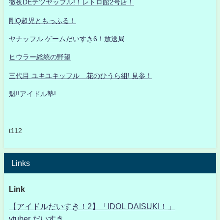
徹夜DEテツヤッフル!！レトロ館2号店！
剛Q超児ともっふる！
ヤナッフル ゲームだいすき6！放送局
ヒウラー総統の野望
三代目 ユキユキッフル 花のひうら組! 見参！
魁!!アイドル塾!
t112
Links
Link
【アイドルだいすき！2】「IDOL DAISUKI！」
vtuber だいすき