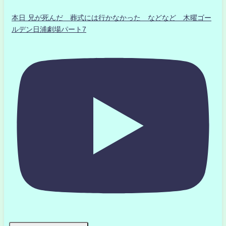
本日 兄が死んだ 葬式には行かなかった などなど 木曜ゴー
ルデン日浦劇場パート7