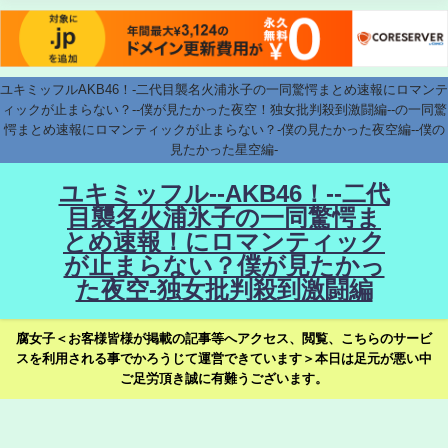
ユキミッフルAKB46！-二代目襲名火浦氷子の一同驚愕まとめ速報にロマンテ
ィックが止まらない？--僕が見たかった夜空！独女批判殺到激闘編--の一同驚
愕まとめ速報にロマンティックが止まらない？-僕の見たかった夜空編--僕の
見たかった星空編-
ユキミッフル--AKB46！--二代
目襲名火浦氷子の一同驚愕ま
とめ速報！にロマンティック
が止まらない？僕が見たかっ
た夜空-独女批判殺到激闘編
腐女子＜お客様皆様が掲載の記事等へアクセス、閲覧、こちらのサービ
スを利用される事でかろうじて運営できています＞本日は足元が悪い中
ご足労頂き誠に有難うございます。