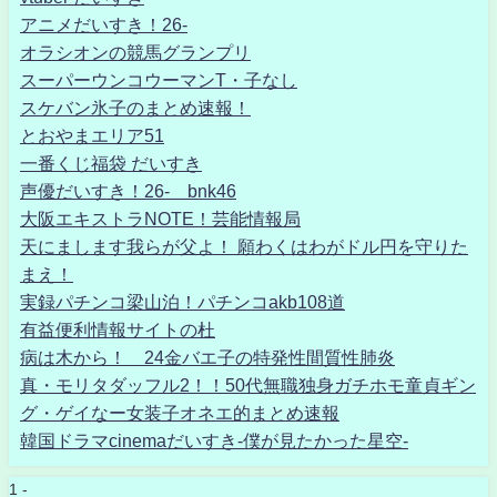
アニメだいすき！26-
オラシオンの競馬グランプリ
スーパーウンコウーマンT・子なし
スケバン氷子のまとめ速報！
とおやまエリア51
一番くじ福袋 だいすき
声優だいすき！26- bnk46
大阪エキストラNOTE！芸能情報局
天にまします我らが父よ！ 願わくはわがドル円を守りた
まえ！
実録パチンコ梁山泊！パチンコakb108道
有益便利情報サイトの杜
病は木から！ 24金バエ子の特発性間質性肺炎
真・モリタダッフル2！！50代無職独身ガチホモ童貞ギン
グ・ゲイなー女装子オネエ的まとめ速報
韓国ドラマcinemaだいすき-僕が見たかった星空-
1 -