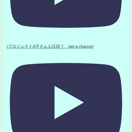
/プロジェクトA子さんも注目？ get a chance!