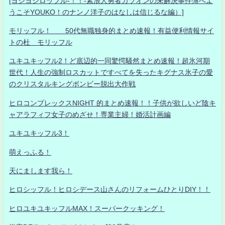
[ヨシヨシロッフル-！！-素浪人勇者カツオンの未解決事件簿へよ
うこそYOUKO！のナンノ洋子のはなしは信じるな編）]
モリッフル！ 50代無職独身的まとめ速報！有益便利情報サイ
トの杜 モリッフル
ユキユキッフル2！ど底辺的一同驚愕騒然まとめ速報！超氷河期
世代！人生の強制ロスカットですべてを失ったキグナス氷子の愛
のクリスタルキングボンビー脱出大作戦
ヒロコンプレックスNIGHT 的まとめ速報！！子供が欲しいど陰キ
ャアラフィフ女子のめざせ！専業主婦！婚活計画編
ユキユキッフル3！
萌えっふる！
天にまします我ら！
ヒロシッフル！ヒロシデース山さんのリフォームひとりDIY！！
ヒロユキユキッフルMAX！スーパークッキング！