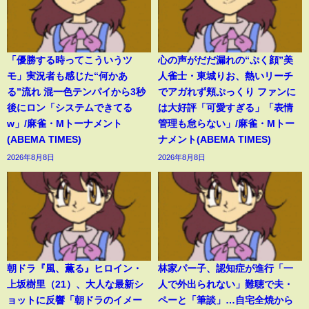
「優勝する時ってこういうツ
心の声がだだ漏れの“ぷく顔”美
モ」実況者も感じた“何かあ
人雀士・東城りお、熱いリーチ
る”流れ 混一色テンパイから3秒
でアガれず頬ぷっくり ファンに
後にロン「システムできてる
は大好評「可愛すぎる」「表情
w」/麻雀・Mトーナメント
管理も怠らない」/麻雀・Mトー
(ABEMA TIMES)
ナメント(ABEMA TIMES)
2026年8月8日
2026年8月8日
朝ドラ『風、薫る』ヒロイン・
林家パー子、認知症が進行「一
上坂樹里（21）、大人な最新シ
人で外出られない」難聴で夫・
ョットに反響「朝ドラのイメー
ペーと「筆談」…自宅全焼から