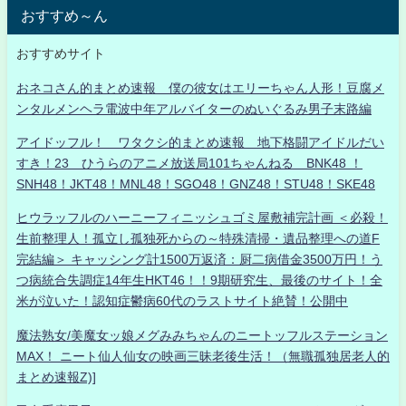
おすすめ～ん
おすすめサイト
おネコさん的まとめ速報 僕の彼女はエリーちゃん人形！豆腐メ
ンタルメンヘラ電波中年アルバイターのぬいぐるみ男子末路編
アイドッフル！ ワタクシ的まとめ速報 地下格闘アイドルだい
すき！23 ひうらのアニメ放送局101ちゃんねる BNK48 ！
SNH48！JKT48！MNL48！SGO48！GNZ48！STU48！SKE48
ヒウラッフルのハーニーフィニッシュゴミ屋敷補完計画 ＜必殺！
生前整理人！孤立し孤独死からの～特殊清掃・遺品整理への道F
完結編＞ キャッシング計1500万返済：厨二病借金3500万円！う
つ病統合失調症14年生HKT46！！9期研究生、最後のサイト！全
米が泣いた！認知症鬱病60代のラストサイト絶賛！公開中
魔法熟女/美魔女ッ娘メグみみちゃんのニートッフルステーション
MAX！ ニート仙人仙女の映画三昧老後生活！（無職孤独居老人的
まとめ速報Z)]