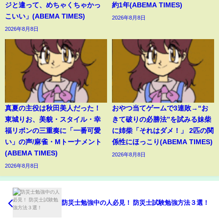
ジと違って、めちゃくちゃかっ
約1年(ABEMA TIMES)
こいい」(ABEMA TIMES)
2026年8月8日
2026年8月8日
真夏の主役は秋田美人だった！
おやつ当てゲームで3連敗→“お
東城りお、美貌・スタイル・幸
きて破りの必勝法”を試みる妹柴
福リボンの三重奏に「一番可愛
に姉柴「それはダメ！」 2匹の関
い」の声/麻雀・Mトーナメント
係性にほっこり(ABEMA TIMES)
(ABEMA TIMES)
2026年8月8日
2026年8月8日
防災士勉強中の人必見！ 防災士試験勉強方法３選！