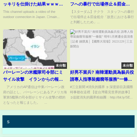
ッキリを仕掛けた結果ｗｗｗｗ
フへの暴行で出場停止＆罰金処
ｗ
分「故意における暴行と判断し
This channel uploads a video of the
【スターダム】テクラ スタッフへの暴行
outdoor connection in Japan. ☐main...
で出場停止＆罰金処分「故意における暴行
たため」
と判断したため」...
未分類
未分類
バーレーンの米艦隊司令部にミ
好男不當兵? 南韓運動員為躲兵役
サイル攻撃 イランからの報復
請專人指導裝癲癇等服務"一條
か AP通信(2026年2月28日)
龍" 明年1月將遭全面清查│記者
アメリカのAP通信は中東バーレーン政
#三立新聞 #消失的國界 ➲ 深度節目及國際
府の話とし、バーレーンにあるアメリカ海
時事都在這裡 【從台灣看見世界的故事】
姚懷真│【國際大現場】
軍第5艦隊の司令部がミサイル攻撃の標的
➲追蹤消失的國界粉絲團：http://bit.ly/SE...
20221229│三立新聞台
となったと報じました。 ...
s