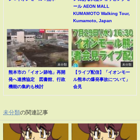
ール AEON MALL
KUMAMOTO Walking Tour,
Kumamoto, Japan
未分類
未分類
熊本市の「イオン跡地」再開
【ライブ配信】「イオンモー
発へ連携協定 図書館、行政
ル熊本の爆発事故について」
機能の集約も検討
会見
未分類
の関連記事