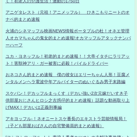
く！初老人の介護生活！激動の1750日
アニゲタレスト（元祖！アニメッフル） ひきこもりニートのオ
ナベ的まとめ速報
火浦のシネマッフル映画NEWS情報ポータブルの杜！オネエ管理
人オカマちゃんの鬼女的まとめ速報!オカマッフルアタックナンバ
ーハーフ
ユカ・ヨネッフル！初老的まとめ速報！！大帝イタチにラリアッ
ト！害獣神アリ・ガー被害に必殺！パイルドライバー
おネコさん的まとめ速報 僕の彼女はエリーちゃん人形！豆腐メ
ンタルメンヘラ電波中年アルバイターのぬいぐるみ男子末路編
スケバン！デカッフルまっくす（デカい強い2次元嫁だいすき子
供部屋おじさんヒロシ之古惑仔的まとめ速報）話題な動画取り上
げMAX！デカいは正義刑事編
アキヨッフル-！ネオニートスケ番長のエキストラ芸能情報局！
（子ども部屋おばさんの自宅警備員的まとめ速報）