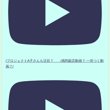
/プロジェクトA子さんも注目？ /感想戯言動画？.一息つく動
画？/