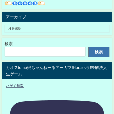
アーカイブ
検索
検索
カオスtomo娘ちゃんねーるアーガマ!Haraハラ!未解決人
生ゲーム
ハゲて無双