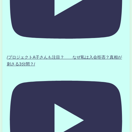
/プロジェクトA子さんも注目？ なぜ私は入会拒否？真相が
刺さる3分間？/