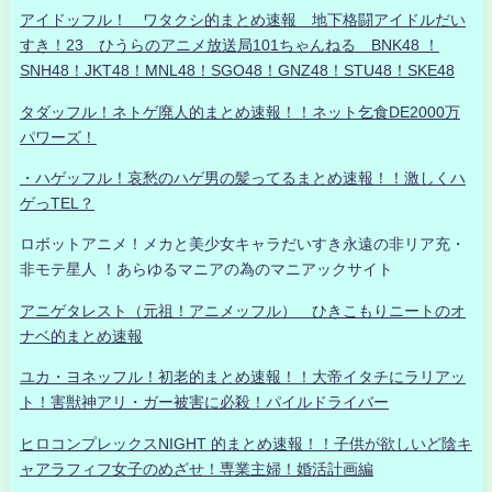
アイドッフル！ ワタクシ的まとめ速報 地下格闘アイドルだい
すき！23 ひうらのアニメ放送局101ちゃんねる BNK48 ！
SNH48！JKT48！MNL48！SGO48！GNZ48！STU48！SKE48
タダッフル！ネトゲ廃人的まとめ速報！！ネット乞食DE2000万
パワーズ！
・ハゲッフル！哀愁のハゲ男の髪ってるまとめ速報！！激しくハ
ゲっTEL？
ロボットアニメ！メカと美少女キャラだいすき永遠の非リア充・
非モテ星人 ！あらゆるマニアの為のマニアックサイト
アニゲタレスト（元祖！アニメッフル） ひきこもりニートのオ
ナベ的まとめ速報
ユカ・ヨネッフル！初老的まとめ速報！！大帝イタチにラリアッ
ト！害獣神アリ・ガー被害に必殺！パイルドライバー
ヒロコンプレックスNIGHT 的まとめ速報！！子供が欲しいど陰キ
ャアラフィフ女子のめざせ！専業主婦！婚活計画編