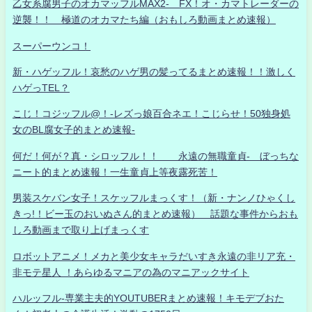
乙女系腐男子のオカマッフルMAX2- FX！オ・カマトレーダーの
逆襲！！ 極道のオカマたち編（おもしろ動画まとめ速報）
スーパーウンコ！
新・ハゲッフル！哀愁のハゲ男の髪ってるまとめ速報！！激しく
ハゲっTEL？
こじ！コジッフル@！-レズっ娘百合ネエ！こじらせ！50独身処
女のBL腐女子的まとめ速報-
何だ！何が？真・シロッフル！！ 永遠の無職童貞- ぼっちな
ニート的まとめ速報！一生童貞上等夜露死苦！
男装スケバン女子！スケッフルまっくす！（新・ナンノひゃくし
きっ!！ビー玉のおいぬさん的まとめ速報） 話題な事件からおも
しろ動画まで取り上げまっくす
ロボットアニメ！メカと美少女キャラだいすき永遠の非リア充・
非モテ星人 ！あらゆるマニアの為のマニアックサイト
ハルッフル-専業主夫的YOUTUBERまとめ速報！キモデブおた