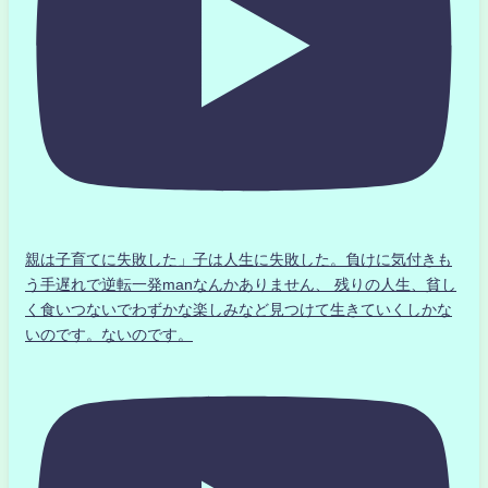
親は子育てに失敗した」子は人生に失敗した。負けに気付きも
う手遅れで逆転一発manなんかありません、 残りの人生、貧し
く食いつないでわずかな楽しみなど見つけて生きていくしかな
いのです。ないのです。