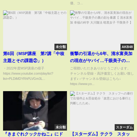
価、コ...
未分類
AKB48
第6回（MSP講座 第7講「中核
衝撃の引退から6年、清水富美加
主題とその課題②」）
の現在がヤバイ…千眼美子の裏
の顔を暴露【 清水富美加 幸福の
・2022年度MSP講座の様子
ご視聴いただきありがとうございます。
https://www.youtube.com/playlist?
チャンネル登録・高評価宜しくお願い致し
科学 大川隆法 暗黒女子 千限美子
list=PLDiMDYRhPLVGm3L...
ます♪ ✅チャンネル登録はこちら↓
】
https://www.yo...
未分類
スターダム
『きまぐれクックかねこ』にド
【スターダム】テクラ スタッ