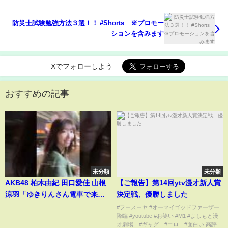
防災士試験勉強方法３選！！ #Shorts ※プロモー
ションを含みます
Xでフォローしよう
おすすめの記事
未分類
未分類
AKB48 柏木由紀 田口愛佳 山根
【ご報告】第14回ytv漫才新人賞
涼羽「ゆきりんさん電車で来た
決定戦、優勝しました
んですか？」231203
...
#フースーヤ #オーマイゴッドファーザー
降臨 #youtube #お笑い #M1 #よしもと漫
才劇場 #ギャグ #エロ #面白い 高評