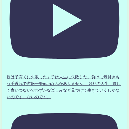
親は子育てに失敗した」子は人生に失敗した。負けに気付きも
う手遅れで逆転一発manなんかありません、 残りの人生、貧し
く食いつないでわずかな楽しみなど見つけて生きていくしかな
いのです。ないのです。