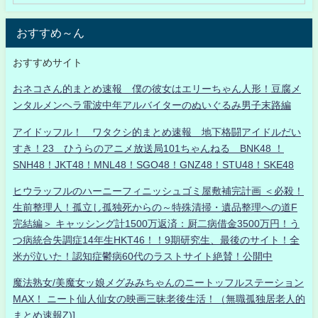
おすすめ～ん
おすすめサイト
おネコさん的まとめ速報 僕の彼女はエリーちゃん人形！豆腐メ
ンタルメンヘラ電波中年アルバイターのぬいぐるみ男子末路編
アイドッフル！ ワタクシ的まとめ速報 地下格闘アイドルだい
すき！23 ひうらのアニメ放送局101ちゃんねる BNK48 ！
SNH48！JKT48！MNL48！SGO48！GNZ48！STU48！SKE48
ヒウラッフルのハーニーフィニッシュゴミ屋敷補完計画 ＜必殺！
生前整理人！孤立し孤独死からの～特殊清掃・遺品整理への道F
完結編＞ キャッシング計1500万返済：厨二病借金3500万円！う
つ病統合失調症14年生HKT46！！9期研究生、最後のサイト！全
米が泣いた！認知症鬱病60代のラストサイト絶賛！公開中
魔法熟女/美魔女ッ娘メグみみちゃんのニートッフルステーション
MAX！ ニート仙人仙女の映画三昧老後生活！（無職孤独居老人的
まとめ速報Z)]