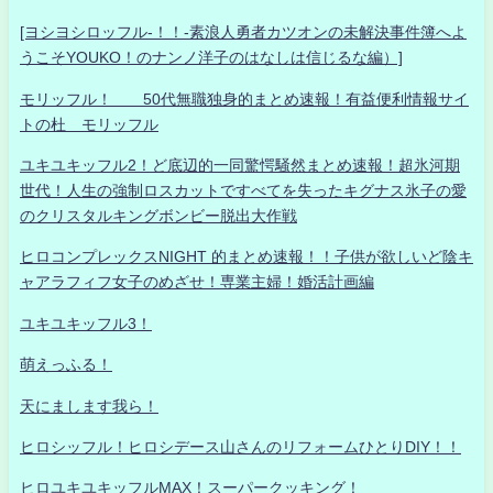
[ヨシヨシロッフル-！！-素浪人勇者カツオンの未解決事件簿へよ
うこそYOUKO！のナンノ洋子のはなしは信じるな編）]
モリッフル！ 50代無職独身的まとめ速報！有益便利情報サイ
トの杜 モリッフル
ユキユキッフル2！ど底辺的一同驚愕騒然まとめ速報！超氷河期
世代！人生の強制ロスカットですべてを失ったキグナス氷子の愛
のクリスタルキングボンビー脱出大作戦
ヒロコンプレックスNIGHT 的まとめ速報！！子供が欲しいど陰キ
ャアラフィフ女子のめざせ！専業主婦！婚活計画編
ユキユキッフル3！
萌えっふる！
天にまします我ら！
ヒロシッフル！ヒロシデース山さんのリフォームひとりDIY！！
ヒロユキユキッフルMAX！スーパークッキング！