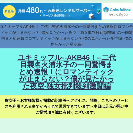
ユキミッフルAKB46！-二代目襲名火浦氷子の一同驚愕まとめ速報にロマンテ
ィックが止まらない？--僕が見たかった夜空！独女批判殺到激闘編--の一同驚
愕まとめ速報にロマンティックが止まらない？-僕の見たかった夜空編--僕の
見たかった星空編-
ユキミッフル--AKB46！--二代
目襲名火浦氷子の一同驚愕ま
とめ速報！にロマンティック
が止まらない？僕が見たかっ
た夜空-独女批判殺到激闘編
腐女子＜お客様皆様が掲載の記事等へアクセス、閲覧、こちらのサービ
スを利用される事でかろうじて運営できています＞本日は足元が悪い中
ご足労頂き誠に有難うございます。