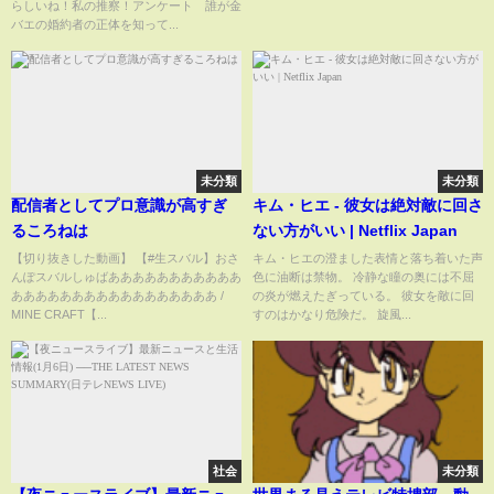
らしいね！私の推察！アンケート 誰が金
の婚約者の正体を知ってるの？
トパン』が入社前の面接で受け
バエの婚約者の正体を知って...
お嫁さんにしたランキングは何
た屈辱に言葉を失う...
位？素顔のままで
未分類
未分類
配信者としてプロ意識が高すぎ
キム・ヒエ - 彼女は絶対敵に回さ
るころねは
ない方がいい | Netflix Japan
【切り抜きした動画】 【#生スバル】おさ
キム・ヒエの澄ました表情と落ち着いた声
んぽスバルしゅばあああああああああああ
色に油断は禁物。 冷静な瞳の奥には不屈
あああああああああああああああああ /
の炎が燃えたぎっている。 彼女を敵に回
MINE CRAFT【...
すのはかなり危険だ。 旋風...
社会
未分類