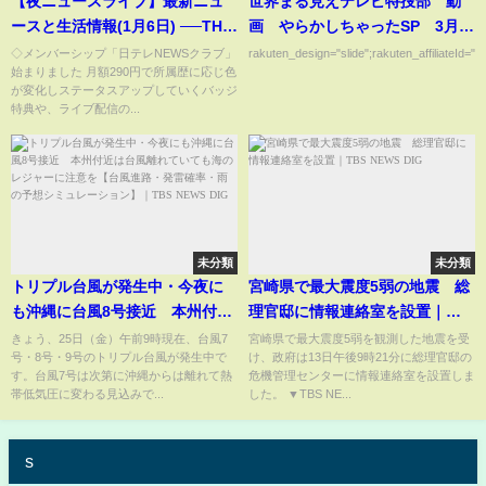
【夜ニュースライブ】最新ニュ
世界まる見えテレビ特捜部 動
ースと生活情報(1月6日) ──THE
画 やらかしちゃったSP 3月
LATEST NEWS SUMMARY(日テ
10日
◇メンバーシップ「日テレNEWSクラブ」
rakuten_design="slide";rakuten_affiliateId="0
始まりました 月額290円で所属歴に応じ色
レNEWS LIVE)
が変化しステータスアップしていくバッジ
特典や、ライブ配信の...
未分類
未分類
トリプル台風が発生中・今夜に
宮崎県で最大震度5弱の地震 総
も沖縄に台風8号接近 本州付近
理官邸に情報連絡室を設置｜
は台風離れていても海のレジャ
TBS NEWS DIG
きょう、25日（金）午前9時現在、台風7
宮崎県で最大震度5弱を観測した地震を受
号・8号・9号のトリプル台風が発生中で
け、政府は13日午後9時21分に総理官邸の
ーに注意を【台風進路・発雷確
す。台風7号は次第に沖縄からは離れて熱
危機管理センターに情報連絡室を設置しま
率・雨の予想シミュレーショ
帯低気圧に変わる見込みで...
した。 ▼TBS NE...
ン】｜TBS NEWS DIG
s