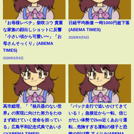
「お母様レベチ」柴咲コウ 貴重
日経平均株価 一時1000円超下落
な家族の顔出しショットに反響
(ABEMA TIMES)
「小さい頃から可愛い〜」「お
2026年8月6日
母さんそっくり」(ABEMA
TIMES)
2026年8月6日
高市総理、「『核兵器のない世
「バック走行で追いかけてきて
界』の実現に向けた努力をたゆ
いる！」急接近から一転、信じ
まず続けていく使命を担ってい
がたい体勢で2km近くあおり運
る」広島平和記念式典であいさ
転…危険すぎる運転の様子と恐
つ(ABEMA TIMES)
怖の叫び声 アメリカ(ABEMA