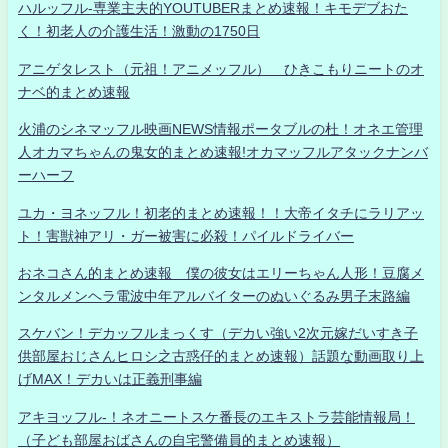
ハルッフル-専業主夫的YOUTUBERまとめ速報！キモデブおた
く！初老人の介護生活！激動の1750日
アニゲタレスト（元祖！アニメッフル） ひきこもりニートのオ
ナベ的まとめ速報
火浦のシネマッフル映画NEWS情報ポータブルの杜！オネエ管理
人オカマちゃんの鬼女的まとめ速報!オカマッフルアタックナンバ
ーハーフ
ユカ・ヨネッフル！初老的まとめ速報！！大帝イタチにラリアッ
ト！害獣神アリ・ガー被害に必殺！パイルドライバー
おネコさん的まとめ速報 僕の彼女はエリーちゃん人形！豆腐メ
ンタルメンヘラ電波中年アルバイターのぬいぐるみ男子末路編
スケバン！デカッフルまっくす（デカい強い2次元嫁だいすき子
供部屋おじさんヒロシ之古惑仔的まとめ速報）話題な動画取り上
げMAX！デカいは正義刑事編
アキヨッフル-！ネオニートスケ番長のエキストラ芸能情報局！
（子ども部屋おばさんの自宅警備員的まとめ速報）