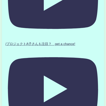
/プロジェクトA子さんも注目？ get a chance!