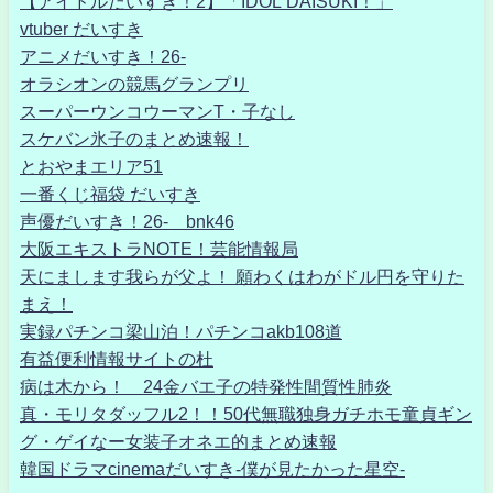
【アイドルだいすき！2】「IDOL DAISUKI！」
vtuber だいすき
アニメだいすき！26-
オラシオンの競馬グランプリ
スーパーウンコウーマンT・子なし
スケバン氷子のまとめ速報！
とおやまエリア51
一番くじ福袋 だいすき
声優だいすき！26- bnk46
大阪エキストラNOTE！芸能情報局
天にまします我らが父よ！ 願わくはわがドル円を守りた
まえ！
実録パチンコ梁山泊！パチンコakb108道
有益便利情報サイトの杜
病は木から！ 24金バエ子の特発性間質性肺炎
真・モリタダッフル2！！50代無職独身ガチホモ童貞ギン
グ・ゲイなー女装子オネエ的まとめ速報
韓国ドラマcinemaだいすき-僕が見たかった星空-