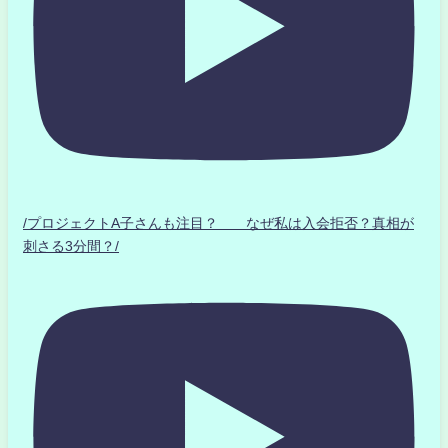
/プロジェクトA子さんも注目？ なぜ私は入会拒否？真相が
刺さる3分間？/