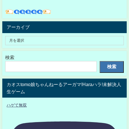
アーカイブ
検索
検索
カオスtomo娘ちゃんねーるアーガマ!Haraハラ!未解決人
生ゲーム
ハゲて無双