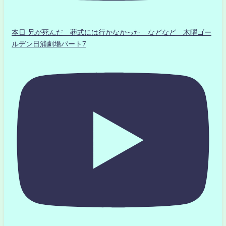
本日 兄が死んだ 葬式には行かなかった などなど 木曜ゴー
ルデン日浦劇場パート7