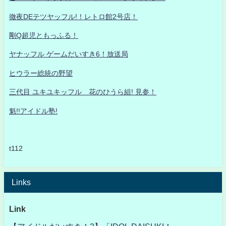
徹夜DEテツヤッフル!！レトロ館2号店！
剛Q超児ともっふる！
ヤナッフル ゲームだいすき6！放送局
ヒウラー総統の野望
三代目 ユキユキッフル 花のひうら組! 見参！
魁!!アイドル塾!
t112
Links
Link