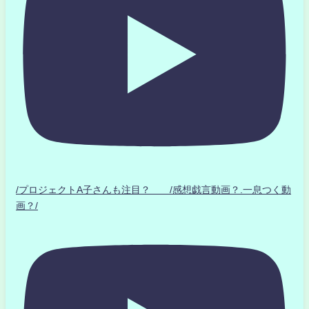
/プロジェクトA子さんも注目？ /感想戯言動画？.一息つく動
画？/