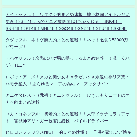
アイドッフル！ ワタクシ的まとめ速報 地下格闘アイドルだい
すき！23 ひうらのアニメ放送局101ちゃんねる BNK48 ！
SNH48！JKT48！MNL48！SGO48！GNZ48！STU48！SKE48
タダッフル！ネトゲ廃人的まとめ速報！！ネット乞食DE2000万
パワーズ！
・ハゲッフル！哀愁のハゲ男の髪ってるまとめ速報！！激しくハ
ゲっTEL？
ロボットアニメ！メカと美少女キャラだいすき永遠の非リア充・
非モテ星人 ！あらゆるマニアの為のマニアックサイト
アニゲタレスト（元祖！アニメッフル） ひきこもりニートのオ
ナベ的まとめ速報
ユカ・ヨネッフル！初老的まとめ速報！！大帝イタチにラリアッ
ト！害獣神アリ・ガー被害に必殺！パイルドライバー
ヒロコンプレックスNIGHT 的まとめ速報！！子供が欲しいど陰キ