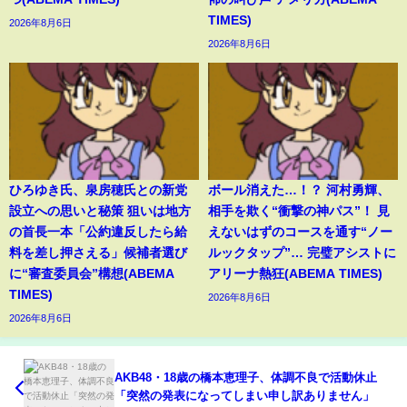
TIMES)
2026年8月6日
2026年8月6日
ひろゆき氏、泉房穂氏との新党
ボール消えた…！？ 河村勇輝、
設立への思いと秘策 狙いは地方
相手を欺く“衝撃の神パス”！ 見
の首長一本「公約違反したら給
えないはずのコースを通す“ノー
料を差し押さえる」候補者選び
ルックタップ”… 完璧アシストに
に“審査委員会”構想(ABEMA
アリーナ熱狂(ABEMA TIMES)
TIMES)
2026年8月6日
2026年8月6日
AKB48・18歳の橋本恵理子、体調不良で活動休止
「突然の発表になってしまい申し訳ありません」