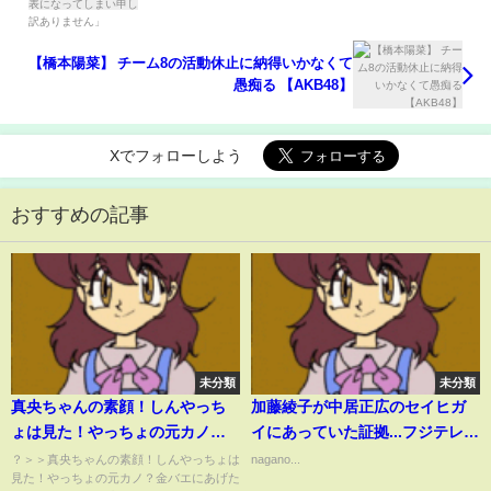
【橋本陽菜】 チーム8の活動休止に納得いかなくて
愚痴る 【AKB48】
Xでフォローしよう
おすすめの記事
未分類
未分類
真央ちゃんの素顔！しんやっち
加藤綾子が中居正広のセイヒガ
ょは見た！やっちょの元カノ？
イにあっていた証拠...フジテレビ
金バエにあげたらしいね！私の
退社を相談した夜に強要された
？＞＞真央ちゃんの素顔！しんやっちょは
nagano...
見た！やっちょの元カノ？金バエにあげた
推察！アンケート 誰が金バエ
枕の真相に驚きを隠せない...『カ