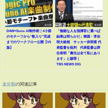
未分類
未分類
DAW×Suno AI制作術｜4小節
「無能な人を指揮官に選べば
のモチーフから“歌入り”完成
結果は明らかだ」韓国・李在
までのワークフロー公開【V5
明大統領 サッカー洪明甫 代
版】
表監督を批判 代表監督は辞
任表明「責任は全て私にあり
ます」と謝罪｜
TBS NEWS DIG
未分類
の関連記事