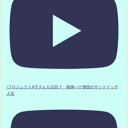
/プロジェクトA子さんも注目？ 独身ハゲ僧侶のサンドイッチ
人生