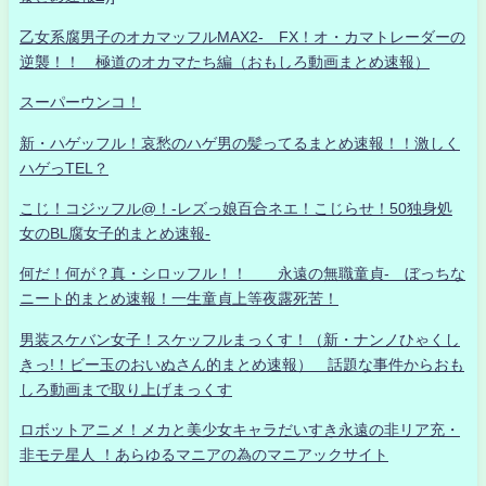
乙女系腐男子のオカマッフルMAX2- FX！オ・カマトレーダーの
逆襲！！ 極道のオカマたち編（おもしろ動画まとめ速報）
スーパーウンコ！
新・ハゲッフル！哀愁のハゲ男の髪ってるまとめ速報！！激しく
ハゲっTEL？
こじ！コジッフル@！-レズっ娘百合ネエ！こじらせ！50独身処
女のBL腐女子的まとめ速報-
何だ！何が？真・シロッフル！！ 永遠の無職童貞- ぼっちな
ニート的まとめ速報！一生童貞上等夜露死苦！
男装スケバン女子！スケッフルまっくす！（新・ナンノひゃくし
きっ!！ビー玉のおいぬさん的まとめ速報） 話題な事件からおも
しろ動画まで取り上げまっくす
ロボットアニメ！メカと美少女キャラだいすき永遠の非リア充・
非モテ星人 ！あらゆるマニアの為のマニアックサイト