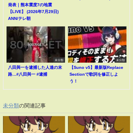
発表｜熊本震度7の地震
【LIVE】 (2026年7月29日)
ANN/テレ朝
未分類
未分類
八田與一を逮捕した人達の末
【Suno v5】最新版Replace
路…#八田與一 #逮捕
Sectionで歌詞を修正しよ
う！
未分類
の関連記事