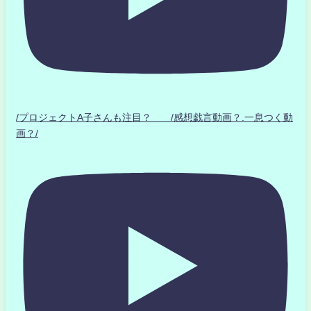
/プロジェクトA子さんも注目？ /感想戯言動画？.一息つく動
画？/