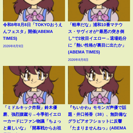
令和8年8月8日「TOKYOおうえ
「軽率だな」浦和10番マテウ
んフェスタ」開催(ABEMA
ス・サヴィオが“最悪の突き倒
TIMES)
し”で2枚目イエロー→退場処分
に「熱い性格が裏目に出たか」
2026年8月9日
(ABEMA TIMES)
2026年8月8日
「ミドルキック炸裂」鈴木優
『ちいかわ』モモンガ声優で話
磨、強烈腹蹴り→今季初イエロ
題・井口裕香（38）、無防備な
ーカードにファン物議「ちょっ
グラビアオフショットに反響
と厳しいな」「開幕戦からお祖
「たまりませんねっ」(ABEMA