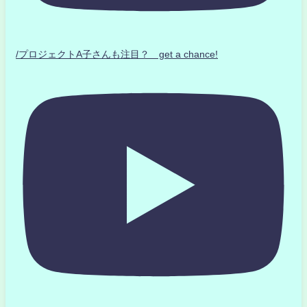
/プロジェクトA子さんも注目？ get a chance!