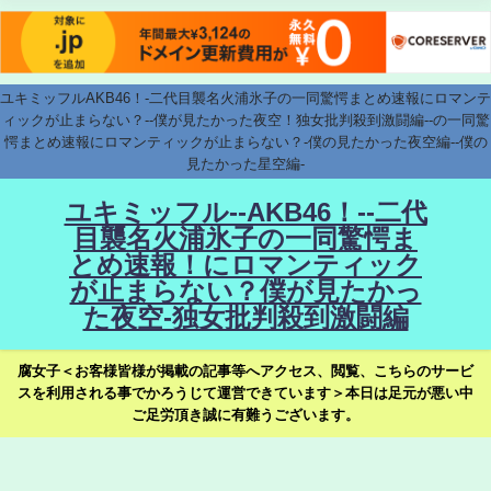
ユキミッフルAKB46！-二代目襲名火浦氷子の一同驚愕まとめ速報にロマンテ
ィックが止まらない？--僕が見たかった夜空！独女批判殺到激闘編--の一同驚
愕まとめ速報にロマンティックが止まらない？-僕の見たかった夜空編--僕の
見たかった星空編-
ユキミッフル--AKB46！--二代
目襲名火浦氷子の一同驚愕ま
とめ速報！にロマンティック
が止まらない？僕が見たかっ
た夜空-独女批判殺到激闘編
腐女子＜お客様皆様が掲載の記事等へアクセス、閲覧、こちらのサービ
スを利用される事でかろうじて運営できています＞本日は足元が悪い中
ご足労頂き誠に有難うございます。