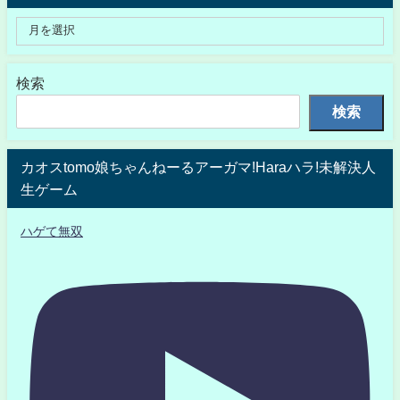
検索
検索
カオスtomo娘ちゃんねーるアーガマ!Haraハラ!未解決人
生ゲーム
ハゲて無双