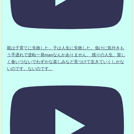
親は子育てに失敗した」子は人生に失敗した。負けに気付きも
う手遅れで逆転一発manなんかありません、 残りの人生、貧し
く食いつないでわずかな楽しみなど見つけて生きていくしかな
いのです。ないのです。