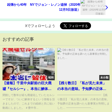
凶弾から40年 NYでジョン・レノン追悼（2020年
12月9日放送）
Xでフォローしよう
おすすめの記事
昭和
未分類
【速報】千里中央駅前の巨大廃
【残り数日】「私が見た未来」
墟『セルシー』、本当に解体
の本当の意味。予知夢の正体を
へ・・・
調べたら新事実が判明しまし
閉館して数年が経ち廃墟化していたセルシ
━━━━━━━━━━━━━━━━ 【残
ーですが、ついに解体するという情報を頂
り数日】「私が見た未来」の本当の意味。
た…
きましたので、これまでの経緯と共に短い
予知夢の正体を調べたら新事実が判明しま
動画にしました。 ＃豊中市...
した… ━━━━━━━━━...