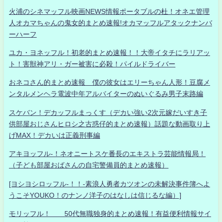
火浦のシネマッフル映画NEWS情報ポータブルの杜！オネエ管理
人オカマちゃんの鬼女的まとめ速報!オカマッフルアタックナンバ
ーハーフ
ユカ・ヨネッフル！初老的まとめ速報！！大帝イタチにラリアッ
ト！害獣神アリ・ガー被害に必殺！パイルドライバー
おネコさん的まとめ速報 僕の彼女はエリーちゃん人形！豆腐メ
ンタルメンヘラ電波中年アルバイターのぬいぐるみ男子末路編
スケバン！デカッフルまっくす（デカい強い2次元嫁だいすき子
供部屋おじさんヒロシ之古惑仔的まとめ速報）話題な動画取り上
げMAX！デカいは正義刑事編
アキヨッフル-！ネオニートスケ番長のエキストラ芸能情報局！
（子ども部屋おばさんの自宅警備員的まとめ速報）
[ヨシヨシロッフル-！！-素浪人勇者カツオンの未解決事件簿へよ
うこそYOUKO！のナンノ洋子のはなしは信じるな編）]
モリッフル！ 50代無職独身的まとめ速報！有益便利情報サイ