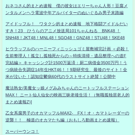
おネコさん的まとめ速報 僕の彼女はエリーちゃん人形！豆腐メ
ンタルメンヘラ電波中年アルバイターのぬいぐるみ男子末路編
アイドッフル！ ワタクシ的まとめ速報 地下格闘アイドルだい
すき！23 ひうらのアニメ放送局101ちゃんねる BNK48 ！
SNH48！JKT48！MNL48！SGO48！GNZ48！STU48！SKE48
ヒウラッフルのハーニーフィニッシュゴミ屋敷補完計画 ＜必殺！
生前整理人！孤立し孤独死からの～特殊清掃・遺品整理への道F
完結編＞ キャッシング計1500万返済：厨二病借金3500万円！う
つ病統合失調症14年生HKT46！！9期研究生、最後のサイト！全
米が泣いた！認知症鬱病60代のラストサイト絶賛！公開中
魔法熟女/美魔女ッ娘メグみみちゃんのニートッフルステーション
MAX！ ニート仙人仙女の映画三昧老後生活！（無職孤独居老人的
まとめ速報Z)]
乙女系腐男子のオカマッフルMAX2- FX！オ・カマトレーダーの
逆襲！！ 極道のオカマたち編（おもしろ動画まとめ速報）
スーパーウンコ！