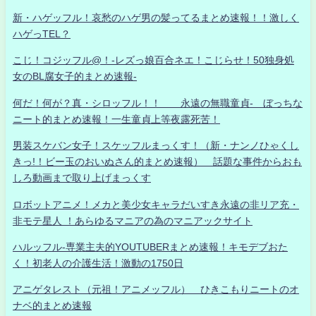
新・ハゲッフル！哀愁のハゲ男の髪ってるまとめ速報！！激しく
ハゲっTEL？
こじ！コジッフル@！-レズっ娘百合ネエ！こじらせ！50独身処
女のBL腐女子的まとめ速報-
何だ！何が？真・シロッフル！！ 永遠の無職童貞- ぼっちな
ニート的まとめ速報！一生童貞上等夜露死苦！
男装スケバン女子！スケッフルまっくす！（新・ナンノひゃくし
きっ!！ビー玉のおいぬさん的まとめ速報） 話題な事件からおも
しろ動画まで取り上げまっくす
ロボットアニメ！メカと美少女キャラだいすき永遠の非リア充・
非モテ星人 ！あらゆるマニアの為のマニアックサイト
ハルッフル-専業主夫的YOUTUBERまとめ速報！キモデブおた
く！初老人の介護生活！激動の1750日
アニゲタレスト（元祖！アニメッフル） ひきこもりニートのオ
ナベ的まとめ速報