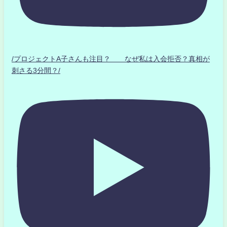
/プロジェクトA子さんも注目？ なぜ私は入会拒否？真相が
刺さる3分間？/