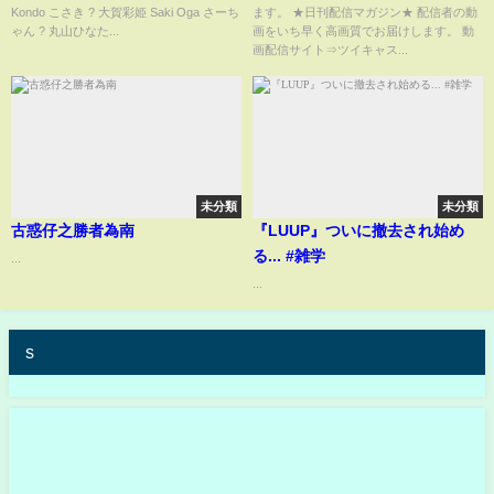
Kondo こさき ? 大賀彩姫 Saki Oga さーち
ます。 ★日刊配信マガジン★ 配信者の動
#shorts #AKB20期研究生 #村山
ゃん ? 丸山ひなた...
画をいち早く高画質でお届けします。 動
彩希 #小栗有以
画配信サイト⇒ツイキャス...
未分類
未分類
古惑仔之勝者為南
『LUUP』ついに撤去され始め
る... #雑学
...
...
s