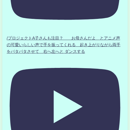
/プロジェクトA子さんも注目？ お母さんだよ とアニメ声
の可愛いらしい声で手を振ってくれる 起き上がりながら両手
をパタパタさせて 右へ左へと ダンスする