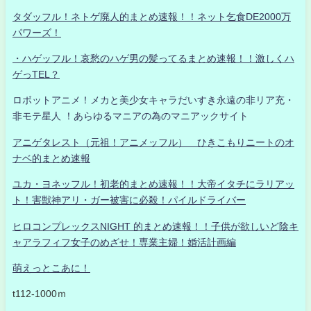
タダッフル！ネトゲ廃人的まとめ速報！！ネット乞食DE2000万
パワーズ！
・ハゲッフル！哀愁のハゲ男の髪ってるまとめ速報！！激しくハ
ゲっTEL？
ロボットアニメ！メカと美少女キャラだいすき永遠の非リア充・
非モテ星人 ！あらゆるマニアの為のマニアックサイト
アニゲタレスト（元祖！アニメッフル） ひきこもりニートのオ
ナベ的まとめ速報
ユカ・ヨネッフル！初老的まとめ速報！！大帝イタチにラリアッ
ト！害獣神アリ・ガー被害に必殺！パイルドライバー
ヒロコンプレックスNIGHT 的まとめ速報！！子供が欲しいど陰キ
ャアラフィフ女子のめざせ！専業主婦！婚活計画編
萌えっとこあに！
t112-1000ｍ