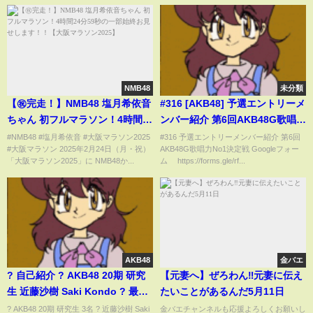
NMB48
未分類
【㊗完走！】NMB48 塩月希依音
#316 [AKB48] 予選エントリーメ
ちゃん 初フルマラソン！4時間
ンバー紹介 第6回AKB48G歌唱力
24分59秒の一部始終お見せしま
No1決定戦
#NMB48 #塩月希依音 #大阪マラソン2025
#316 予選エントリーメンバー紹介 第6回
#大阪マラソン 2025年2月24日（月・祝）
AKB48G歌唱力No1決定戦 Googleフォー
す！！【大阪マラソン2025】
「大阪マラソン2025」に NMB48か...
ム https://forms.gle/rf...
AKB48
金バエ
? 自己紹介 ? AKB48 20期 研究
【元妻へ】ぜろわん‼元妻に伝え
生 近藤沙樹 Saki Kondo ? 最年
たいことがあるんだ5月11日
少の中学1年生 12歳 ? #AKB48
? AKB48 20期 研究生 3名 ? 近藤沙樹 Saki
金バエチャンネルも応援よろしくお願いし