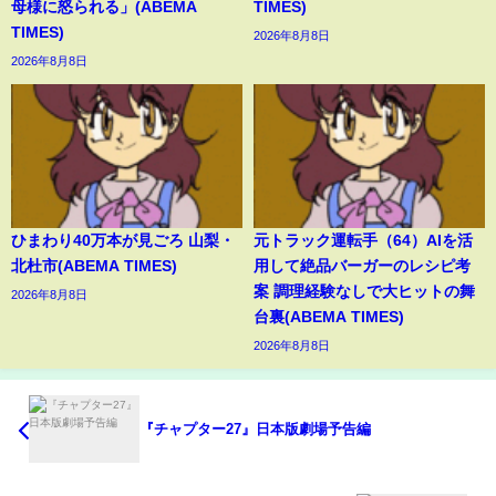
母様に怒られる」(ABEMA
TIMES)
TIMES)
2026年8月8日
2026年8月8日
ひまわり40万本が見ごろ 山梨・
元トラック運転手（64）AIを活
北杜市(ABEMA TIMES)
用して絶品バーガーのレシピ考
案 調理経験なしで大ヒットの舞
2026年8月8日
台裏(ABEMA TIMES)
2026年8月8日
『チャプター27』日本版劇場予告編