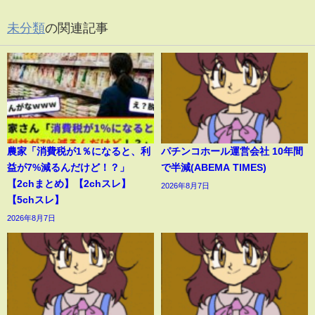
未分類
の関連記事
農家「消費税が1％になると、利
パチンコホール運営会社 10年間
益が7%減るんだけど！？」
で半減(ABEMA TIMES)
【2chまとめ】【2chスレ】
2026年8月7日
【5chスレ】
2026年8月7日