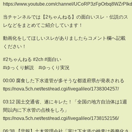
https://www.youtube.com/channel/UCoRP3zFpOrbq8WZrPIkd
当チャンネルでは【2ちゃんねる】の面白いスレ・伝説のス
レなどをまとめてご紹介しています！
動画化をしてほしいスレがありましたらコメント欄へ記載
ください！
#2ちゃんねる #2ch #面白い
#ゆっくり解説 #ゆっくり実況
00:00 腐食した下水道管が多そうな都道府県が発表される
ttps://nova.5ch.net/test/read.cgi/livegalileo/1738304257/
03:12 国土交通省、遂にキレた！「全国の地方自治体は1週
間以内に下水管の点検をしろ」
ttps://nova.5ch.net/test/read.cgi/livegalileo/1738152156/
06:38 【悲報】土木管理会社「実は下水道の検査は義務化さ