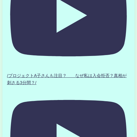
/プロジェクトA子さんも注目？ なぜ私は入会拒否？真相が
刺さる3分間？/