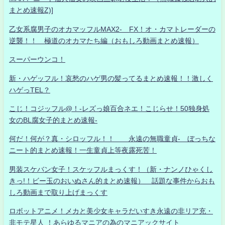
まとめ速報Z)]
乙女系腐男子のオカマッフルMAX2- FX！オ・カマトレーダーの
逆襲！！ 極道のオカマたち編（おもしろ動画まとめ速報）
スーパーウンコ！
新・ハゲッフル！哀愁のハゲ男の髪ってるまとめ速報！！激しく
ハゲっTEL？
こじ！コジッフル@！-レズっ娘百合ネエ！こじらせ！50独身処
女のBL腐女子的まとめ速報-
何だ！何が？真・シロッフル！！ 永遠の無職童貞- ぼっちな
ニート的まとめ速報！一生童貞上等夜露死苦！
男装スケバン女子！スケッフルまっくす！（新・ナンノひゃくし
きっ!！ビー玉のおいぬさん的まとめ速報） 話題な事件からおも
しろ動画まで取り上げまっくす
ロボットアニメ！メカと美少女キャラだいすき永遠の非リア充・
非モテ星人 ！あらゆるマニアの為のマニアックサイト