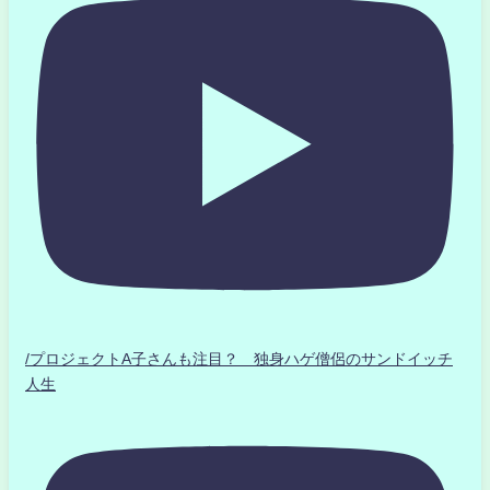
/プロジェクトA子さんも注目？ 独身ハゲ僧侶のサンドイッチ
人生