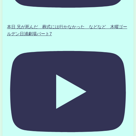
本日 兄が死んだ 葬式には行かなかった などなど 木曜ゴー
ルデン日浦劇場パート7