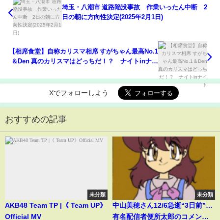
埼玉・八潮市 道路陥没事故 作業いったん中断 2
日の朝に方向性決定(2025年2月1日)
【相席食堂】自称カリスマ相席 すがちゃん最高No.1
＆Den 真のカリスマはどっちだ！？ ナイトinナイ
ト
Xでフォローしよう
おすすめの記事
未分類
未分類
AKB48 Team TP |《 Team UP》
中山美穂さん12/6急逝“3日前”…
Official MV
有名配信者便所太郎のコメント