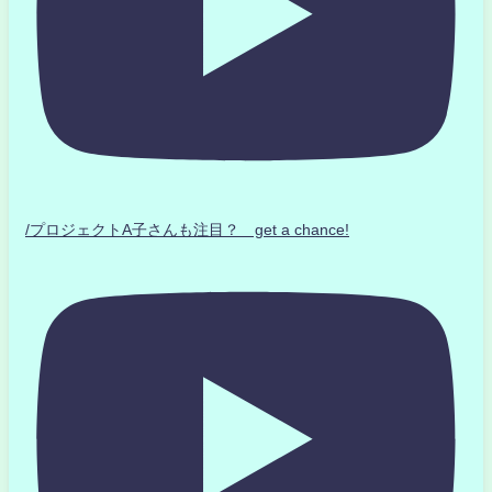
/プロジェクトA子さんも注目？ get a chance!