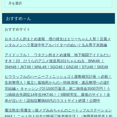
おすすめ～ん
おすすめサイト
おネコさん的まとめ速報 僕の彼女はエリーちゃん人形！豆腐メ
ンタルメンヘラ電波中年アルバイターのぬいぐるみ男子末路編
アイドッフル！ ワタクシ的まとめ速報 地下格闘アイドルだい
すき！23 ひうらのアニメ放送局101ちゃんねる BNK48 ！
SNH48！JKT48！MNL48！SGO48！GNZ48！STU48！SKE48
ヒウラッフルのハーニーフィニッシュゴミ屋敷補完計画 ＜必殺！
生前整理人！孤立し孤独死からの～特殊清掃・遺品整理への道F
完結編＞ キャッシング計1500万返済：厨二病借金3500万円！う
つ病統合失調症14年生HKT46！！9期研究生、最後のサイト！全
米が泣いた！認知症鬱病60代のラストサイト絶賛！公開中
魔法熟女/美魔女ッ娘メグみみちゃんのニートッフルステーション
MAX！ ニート仙人仙女の映画三昧老後生活！（無職孤独居老人的