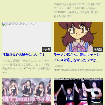
欄に「タイムトラベラー？予言
...
中山美穂さん急逝の“3日前”…有名配信者
のコメント欄に「予言投稿」の奇妙 -
コメント」三日前の便所太郎
GEINOU中山美穂さん12/6急逝“3日前”…
「中山美穂早く亡くなったよ
有名配信者便所...
ね」 と謎コメントがあったん
だ・・まだなくなってないよ
ね・ 偶然なのか？もしく
は・・・？自殺偽装他殺説も拡
散されてる模様!自宅前「ナゾの
一般車両」停車!金髪美女目撃
未分類
未分類
談？
那須川天心の試合について！
ラーメン店さん、遂にキャッシ
ュレス対応しなかったツケが回
いつもご視聴ありがとうございます チャ
ンネル登録よろしくお願いします！ ​⁠​⁠​⁠@亀
ってくるｗｗｗｗ
Source:
田史郎チャンネル @TV-yv5oc @亀田姫月
https://newmatosoku.com/feed/main/rss2.xml.
チャ...