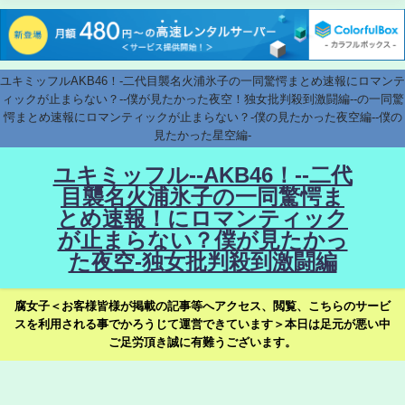
ユキミッフルAKB46！-二代目襲名火浦氷子の一同驚愕まとめ速報にロマンテ
ィックが止まらない？--僕が見たかった夜空！独女批判殺到激闘編--の一同驚
愕まとめ速報にロマンティックが止まらない？-僕の見たかった夜空編--僕の
見たかった星空編-
ユキミッフル--AKB46！--二代
目襲名火浦氷子の一同驚愕ま
とめ速報！にロマンティック
が止まらない？僕が見たかっ
た夜空-独女批判殺到激闘編
腐女子＜お客様皆様が掲載の記事等へアクセス、閲覧、こちらのサービ
スを利用される事でかろうじて運営できています＞本日は足元が悪い中
ご足労頂き誠に有難うございます。