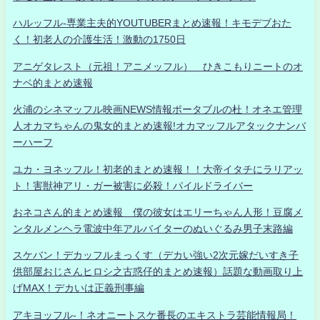
ハルッフル-専業主夫的YOUTUBERまとめ速報！キモデブおた
く！初老人の介護生活！激動の1750日
アニゲタレスト（元祖！アニメッフル） ひきこもりニートのオ
ナベ的まとめ速報
火浦のシネマッフル映画NEWS情報ポータブルの杜！オネエ管理
人オカマちゃんの鬼女的まとめ速報!オカマッフルアタックナンバ
ーハーフ
ユカ・ヨネッフル！初老的まとめ速報！！大帝イタチにラリアッ
ト！害獣神アリ・ガー被害に必殺！パイルドライバー
おネコさん的まとめ速報 僕の彼女はエリーちゃん人形！豆腐メ
ンタルメンヘラ電波中年アルバイターのぬいぐるみ男子末路編
スケバン！デカッフルまっくす（デカい強い2次元嫁だいすき子
供部屋おじさんヒロシ之古惑仔的まとめ速報）話題な動画取り上
げMAX！デカいは正義刑事編
アキヨッフル-！ネオニートスケ番長のエキストラ芸能情報局！