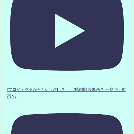
/プロジェクトA子さんも注目？ /感想戯言動画？.一息つく動
画？/