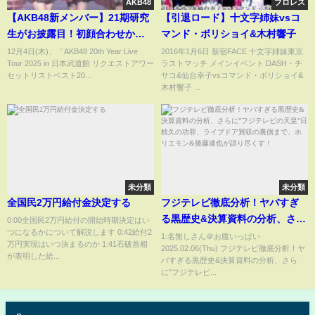
AKB48
プロレス
【AKB48新メンバー】21期研究
【引退ロード】十文字姉妹vsコ
生がお披露目！初顔合わせから
マンド・ボリショイ&木村響子
日本武道館本番までを全てお見
12月4日(木)、「AKB48 20th Year Live
2016年1月6日 新宿FACE 十文字姉妹東京
Tour 2025 in 日本武道館 リクエストアワー
ラストマッチ メインイベント DASH・チ
せします！！
セットリストベスト20...
サコ&仙台幸子vsコマンド・ボリショイ&
木村響子 ...
未分類
未分類
全国民2万円給付金決定する
フジテレビ徹底分析！ヤバすぎ
る黒歴史&決算資料の分析、さら
0:00全国民2万円給付の開始時期決定はい
つになるかについて解説します 0:42給付2
に”フジテレビの天皇”日枝久の
1:名無しさん＠お腹いっぱい
万円実現はいつ決まるのか 1:41石破首相
2025.02.06(Thu) フジテレビ徹底分析！ヤ
功罪、ライブドア買収の裏側ま
が表明した給...
バすぎる黒歴史&決算資料の分析、さら
で、ホリエモン&後藤達也が語り
に”フジテレビ...
尽くす！