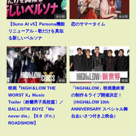
未分類
未分類
【Suno AI v5】Persona機能
恋のサマータイム
リニューアル－歌だけを真似
る新しいペルソナ
映画
映画
映画『HiGH＆LOW THE
「HiGH&LOW」映画最終章
WORST X』Music
の制作＆ライブ開催決定！
Trailer〔鈴蘭男子高校篇〕／
（HiGH&LOW 10th
BALLISTIK BOYZ「We
ANNIVERSARY スペシャル舞
never die」【9.9（Fri.）
台あいさつ付き上映会）
ROADSHOW】