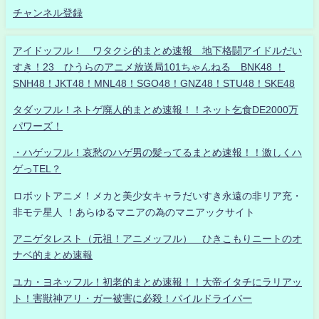
チャンネル登録
アイドッフル！ ワタクシ的まとめ速報 地下格闘アイドルだい
すき！23 ひうらのアニメ放送局101ちゃんねる BNK48 ！
SNH48！JKT48！MNL48！SGO48！GNZ48！STU48！SKE48
タダッフル！ネトゲ廃人的まとめ速報！！ネット乞食DE2000万
パワーズ！
・ハゲッフル！哀愁のハゲ男の髪ってるまとめ速報！！激しくハ
ゲっTEL？
ロボットアニメ！メカと美少女キャラだいすき永遠の非リア充・
非モテ星人 ！あらゆるマニアの為のマニアックサイト
アニゲタレスト（元祖！アニメッフル） ひきこもりニートのオ
ナベ的まとめ速報
ユカ・ヨネッフル！初老的まとめ速報！！大帝イタチにラリアッ
ト！害獣神アリ・ガー被害に必殺！パイルドライバー