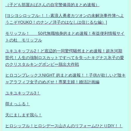
（子ども部屋おばさんの自宅警備員的まとめ速報）
[ヨシヨシロッフル-！！-素浪人勇者カツオンの未解決事件簿へよ
うこそYOUKO！のナンノ洋子のはなしは信じるな編）]
モリッフル！ 50代無職独身的まとめ速報！有益便利情報サイ
トの杜 モリッフル
ユキユキッフル2！ど底辺的一同驚愕騒然まとめ速報！超氷河期
世代！人生の強制ロスカットですべてを失ったキグナス氷子の愛
のクリスタルキングボンビー脱出大作戦
ヒロコンプレックスNIGHT 的まとめ速報！！子供が欲しいど陰キ
ャアラフィフ女子のめざせ！専業主婦！婚活計画編
ユキユキッフル3！
萌えっふる！
天にまします我ら！
ヒロシッフル！ヒロシデース山さんのリフォームひとりDIY！！