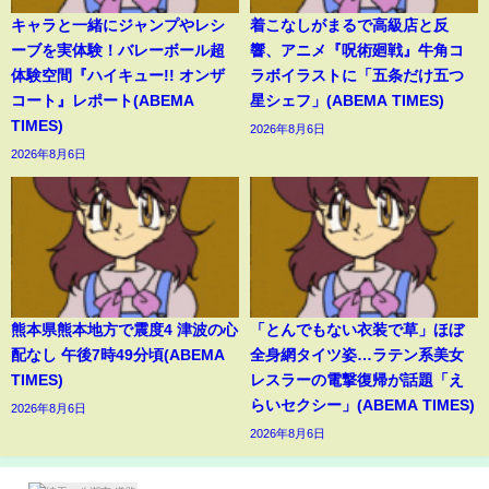
キャラと一緒にジャンプやレシ
着こなしがまるで高級店と反
ーブを実体験！バレーボール超
響、アニメ『呪術廻戦』牛角コ
体験空間『ハイキュー!! オンザ
ラボイラストに「五条だけ五つ
コート』レポート(ABEMA
星シェフ」(ABEMA TIMES)
TIMES)
2026年8月6日
2026年8月6日
熊本県熊本地方で震度4 津波の心
「とんでもない衣装で草」ほぼ
配なし 午後7時49分頃(ABEMA
全身網タイツ姿…ラテン系美女
TIMES)
レスラーの電撃復帰が話題「え
らいセクシー」(ABEMA TIMES)
2026年8月6日
2026年8月6日