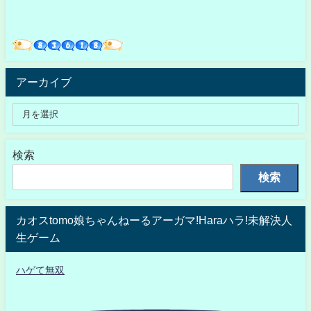
アーカイブ
検索
検索
カオスtomo娘ちゃんねーるアーガマ!Haraハラ!未解決人
生ゲーム
ハゲて無双