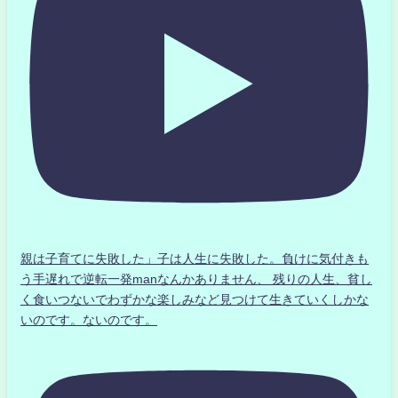
親は子育てに失敗した」子は人生に失敗した。負けに気付きも
う手遅れで逆転一発manなんかありません、 残りの人生、貧し
く食いつないでわずかな楽しみなど見つけて生きていくしかな
いのです。ないのです。