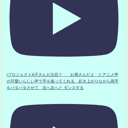
/プロジェクトA子さんも注目？ お母さんだよ とアニメ声
の可愛いらしい声で手を振ってくれる 起き上がりながら両手
をパタパタさせて 右へ左へと ダンスする