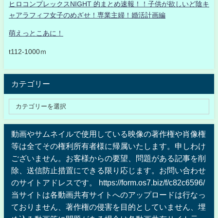
ヒロコンプレックスNIGHT 的まとめ速報！！子供が欲しいど陰キ
ャアラフィフ女子のめざせ！専業主婦！婚活計画編
萌えっとこあに！
t112-1000ｍ
カテゴリー
動画やサムネイルで使用している映像の著作権や肖像権
等は全てその権利所有者様に帰属いたします。申しわけ
ございません。お客様からの要望、問題がある記事を削
除、送信防止措置にできる限り応じます。お問い合わせ
のサイトアドレスです。 https://form.os7.biz/f/c82c6596/
当サイトは各動画共有サイトへのアップロードは行なっ
ておりません、著作権の侵害を目的としていません、埋