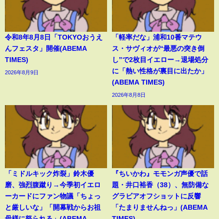
令和8年8月8日「TOKYOおうえ
「軽率だな」浦和10番マテウ
んフェスタ」開催(ABEMA
ス・サヴィオが“最悪の突き倒
TIMES)
し”で2枚目イエロー→退場処分
に「熱い性格が裏目に出たか」
2026年8月9日
(ABEMA TIMES)
2026年8月8日
「ミドルキック炸裂」鈴木優
『ちいかわ』モモンガ声優で話
磨、強烈腹蹴り→今季初イエロ
題・井口裕香（38）、無防備な
ーカードにファン物議「ちょっ
グラビアオフショットに反響
と厳しいな」「開幕戦からお祖
「たまりませんねっ」(ABEMA
母様に怒られる」(ABEMA
TIMES)