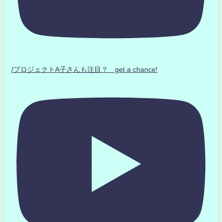
/プロジェクトA子さんも注目？ get a chance!