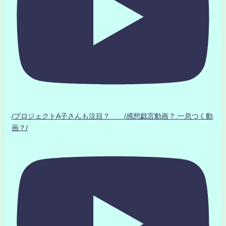
/プロジェクトA子さんも注目？ /感想戯言動画？.一息つく動
画？/