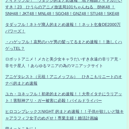
アイドッフル！ ワタクシ的まとめ速報 地下格闘アイドルだい
すき！23 ひうらのアニメ放送局101ちゃんねる BNK48 ！
SNH48！JKT48！MNL48！SGO48！GNZ48！STU48！SKE48
タダッフル！ネトゲ廃人的まとめ速報！！ネット乞食DE2000万
パワーズ！
・ハゲッフル！哀愁のハゲ男の髪ってるまとめ速報！！激しくハ
ゲっTEL？
ロボットアニメ！メカと美少女キャラだいすき永遠の非リア充・
非モテ星人 ！あらゆるマニアの為のマニアックサイト
アニゲタレスト（元祖！アニメッフル） ひきこもりニートのオ
ナベ的まとめ速報
ユカ・ヨネッフル！初老的まとめ速報！！大帝イタチにラリアッ
ト！害獣神アリ・ガー被害に必殺！パイルドライバー
ヒロコンプレックスNIGHT 的まとめ速報！！子供が欲しいど陰キ
ャアラフィフ女子のめざせ！専業主婦！婚活計画編
萌えっとこあに！