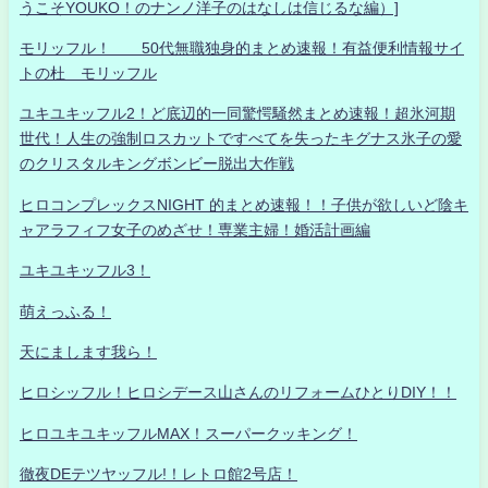
うこそYOUKO！のナンノ洋子のはなしは信じるな編）]
モリッフル！ 50代無職独身的まとめ速報！有益便利情報サイ
トの杜 モリッフル
ユキユキッフル2！ど底辺的一同驚愕騒然まとめ速報！超氷河期
世代！人生の強制ロスカットですべてを失ったキグナス氷子の愛
のクリスタルキングボンビー脱出大作戦
ヒロコンプレックスNIGHT 的まとめ速報！！子供が欲しいど陰キ
ャアラフィフ女子のめざせ！専業主婦！婚活計画編
ユキユキッフル3！
萌えっふる！
天にまします我ら！
ヒロシッフル！ヒロシデース山さんのリフォームひとりDIY！！
ヒロユキユキッフルMAX！スーパークッキング！
徹夜DEテツヤッフル!！レトロ館2号店！