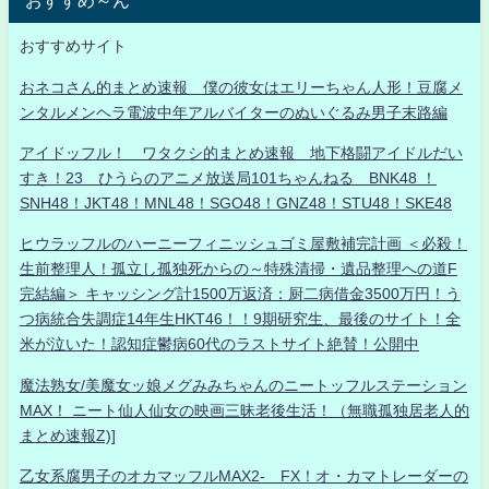
おすすめ～ん
おすすめサイト
おネコさん的まとめ速報 僕の彼女はエリーちゃん人形！豆腐メ
ンタルメンヘラ電波中年アルバイターのぬいぐるみ男子末路編
アイドッフル！ ワタクシ的まとめ速報 地下格闘アイドルだい
すき！23 ひうらのアニメ放送局101ちゃんねる BNK48 ！
SNH48！JKT48！MNL48！SGO48！GNZ48！STU48！SKE48
ヒウラッフルのハーニーフィニッシュゴミ屋敷補完計画 ＜必殺！
生前整理人！孤立し孤独死からの～特殊清掃・遺品整理への道F
完結編＞ キャッシング計1500万返済：厨二病借金3500万円！う
つ病統合失調症14年生HKT46！！9期研究生、最後のサイト！全
米が泣いた！認知症鬱病60代のラストサイト絶賛！公開中
魔法熟女/美魔女ッ娘メグみみちゃんのニートッフルステーション
MAX！ ニート仙人仙女の映画三昧老後生活！（無職孤独居老人的
まとめ速報Z)]
乙女系腐男子のオカマッフルMAX2- FX！オ・カマトレーダーの