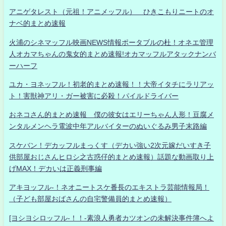
アニゲタレスト（元祖！アニメッフル） ひきこもりニートのオ
ナベ的まとめ速報
火浦のシネマッフル映画NEWS情報ポータブルの杜！オネエ管理
人オカマちゃんの鬼女的まとめ速報!オカマッフルアタックナンバ
ーハーフ
ユカ・ヨネッフル！初老的まとめ速報！！大帝イタチにラリアッ
ト！害獣神アリ・ガー被害に必殺！パイルドライバー
おネコさん的まとめ速報 僕の彼女はエリーちゃん人形！豆腐メ
ンタルメンヘラ電波中年アルバイターのぬいぐるみ男子末路編
スケバン！デカッフルまっくす（デカい強い2次元嫁だいすき子
供部屋おじさんヒロシ之古惑仔的まとめ速報）話題な動画取り上
げMAX！デカいは正義刑事編
アキヨッフル-！ネオニートスケ番長のエキストラ芸能情報局！
（子ども部屋おばさんの自宅警備員的まとめ速報）
[ヨシヨシロッフル-！！-素浪人勇者カツオンの未解決事件簿へよ