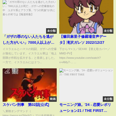
未分類
未分類
「ガザの罪のない人たちを逃が
【篠田麻里子修羅場音声デー
した方がいい」7000人以上が死
タ】滝沢ガレソ 2022/12/27
亡…ガザへの空爆激化の中 ユ
イスラエルとハマスの戦闘、ガザへの空爆
下からマ○コ／SEX48 【替え歌カバー／
が激化しています。イスラエル軍は「地上
MMD-PV】
ダヤ系とアラブ系、“2つの民
部隊が作戦を拡大する」と発表しました。
https://www.youtube.com/watch?
族”が共に暮らす村では【報道特
一方で、イスラエルには２つ...
v=AMy7-... ...
集】
映画
未分類
スケバン刑事 第02話[公式]
モーニング娘。'24 - 恋愛レボリ
ューション21 / THE FIRST
＼東映オンデマンド（
https://amzn.to/2NixlV2 ）では名作映画と