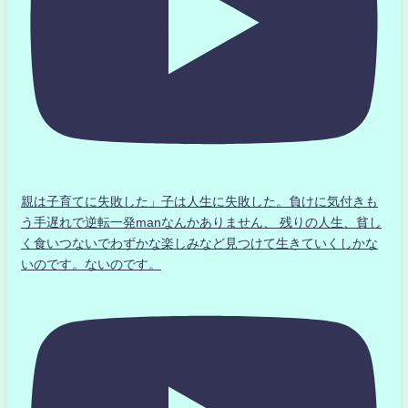
親は子育てに失敗した」子は人生に失敗した。負けに気付きも
う手遅れで逆転一発manなんかありません、 残りの人生、貧し
く食いつないでわずかな楽しみなど見つけて生きていくしかな
いのです。ないのです。