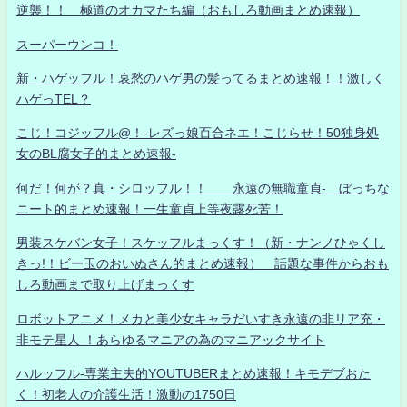
逆襲！！ 極道のオカマたち編（おもしろ動画まとめ速報）
スーパーウンコ！
新・ハゲッフル！哀愁のハゲ男の髪ってるまとめ速報！！激しく
ハゲっTEL？
こじ！コジッフル@！-レズっ娘百合ネエ！こじらせ！50独身処
女のBL腐女子的まとめ速報-
何だ！何が？真・シロッフル！！ 永遠の無職童貞- ぼっちな
ニート的まとめ速報！一生童貞上等夜露死苦！
男装スケバン女子！スケッフルまっくす！（新・ナンノひゃくし
きっ!！ビー玉のおいぬさん的まとめ速報） 話題な事件からおも
しろ動画まで取り上げまっくす
ロボットアニメ！メカと美少女キャラだいすき永遠の非リア充・
非モテ星人 ！あらゆるマニアの為のマニアックサイト
ハルッフル-専業主夫的YOUTUBERまとめ速報！キモデブおた
く！初老人の介護生活！激動の1750日