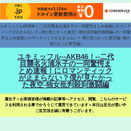
ユキミッフルAKB46！-二代目襲名火浦氷子の一同驚愕まとめ速報にロマンテ
ィックが止まらない？--僕が見たかった夜空！独女批判殺到激闘編--の一同驚
愕まとめ速報にロマンティックが止まらない？-僕の見たかった夜空編--僕の
見たかった星空編-
ユキミッフル--AKB46！--二代
目襲名火浦氷子の一同驚愕ま
とめ速報！にロマンティック
が止まらない？僕が見たかっ
た夜空-独女批判殺到激闘編
腐女子＜お客様皆様が掲載の記事等へアクセス、閲覧、こちらのサービ
スを利用される事でかろうじて運営できています＞本日は足元が悪い中
ご足労頂き誠に有難うございます。