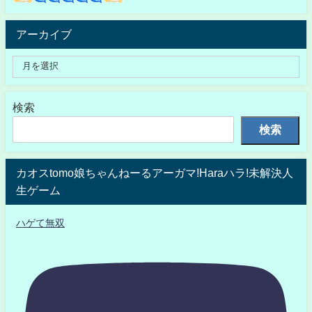
アーカイブ
検索
検索
カオスtomo娘ちゃんねーるアーガマ!Haraハラ!未解決人
生ゲーム
ハゲて無双