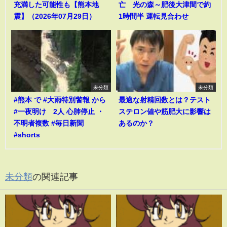
充満した可能性も【熊本地
亡 光の森～肥後大津間で約
震】（2026年07月29日）
1時間半 運転見合わせ
未分類
未分類
#熊本 で #大雨特別警報 から
最適な射精回数とは？テスト
#一夜明け 2人 心肺停止 ・
ステロン値や筋肥大に影響は
不明者複数 #毎日新聞
あるのか？
#shorts
未分類
の関連記事