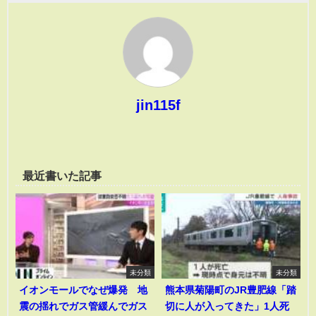
jin115f
最近書いた記事
未分類
未分類
イオンモールでなぜ爆発 地
熊本県菊陽町のJR豊肥線「踏
震の揺れでガス管緩んでガス
切に人が入ってきた」1人死