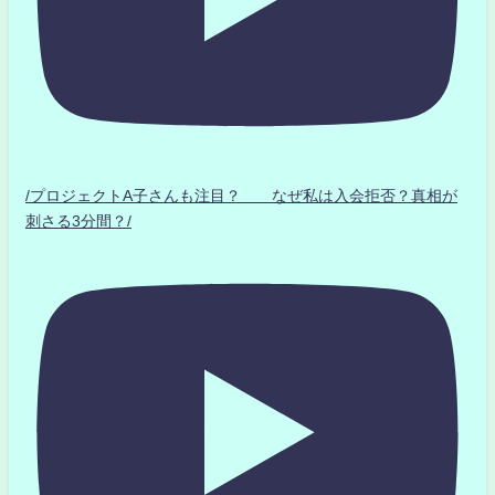
/プロジェクトA子さんも注目？ なぜ私は入会拒否？真相が
刺さる3分間？/