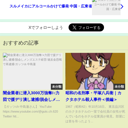
スルメイカにアルコールかけて爆発 中国・広東省
Xでフォローしよう
おすすめの記事
未分類
未分類
闇金業者に潜入3000万強奪/○力
昭和の名刑事・平塚八兵衛｜カ
団で援デリ潰し逮捕/脱会しメン
クタホテル殺人事件＜後編＞
ズエステ経営/違反金恐喝で再逮
【ガッツch 中島蓮さん】 YouTube
1967（昭和42）年10月16日。 東京品川区
https://www.youtube.com/@guts.ch.620
のカクタホテルの一室で会社員の女性が死
捕/ガッツch 中島蓮
Twitter htt...
んでいるのをホテル従業員が発見。部屋に
は首を吊ったよう...