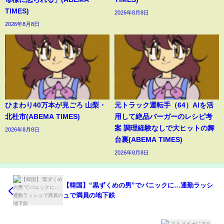
TIMES)
2026年8月8日
2026年8月8日
ひまわり40万本が見ごろ 山梨・
元トラック運転手（64）AIを活
北杜市(ABEMA TIMES)
用して絶品バーガーのレシピ考
案 調理経験なしで大ヒットの舞
2026年8月8日
台裏(ABEMA TIMES)
2026年8月8日
【韓国】“黒ずくめの男”でパニックに…通勤ラッシ
ュで満員の地下鉄