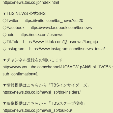
https://news.tbs.co.jp/index.html
▼TBS NEWS 公式SNS
◇Twitter https://twitter.com/tbs_news?s=20
◇Facebook https://www.facebook.com/tbsnews
◇note https://note.com/tbsnews
◇TikTok https://www.tiktok.com/@tbsnews?lang=ja
◇instagram https://www.instagram.com/tbsnews_insta/
▼チャンネル登録をお願いします！
http://www.youtube.com/channel/UC6AG81pAkf6Lbi_1VC5
sub_confirmation=1
▼情報提供はこちらから「TBSインサイダーズ」
https://news.tbs.co.jp/newsi_sp/tbs-insiders/
▼映像提供はこちらから「TBSスクープ投稿」
https://news.tbs.co.jp/newsi_sp/toukou/