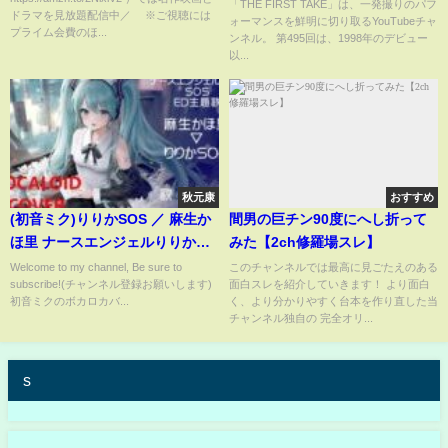
TAKE
「THE FIRST TAKE」は、一発撮りのパフ
ドラマを見放題配信中／ ※ご視聴には
ォーマンスを鮮明に切り取るYouTubeチャ
プライム会費のほ...
ンネル。 第495回は、1998年のデビュー
以...
秋元康
おすすめ
(初音ミク)りりかSOS ／ 麻生か
間男の巨チン90度にへし折って
ほ里 ナースエンジェルりりか
みた【2ch修羅場スレ】
SOS ED 1995 Ririka
Welcome to my channel, Be sure to
このチャンネルでは最高に見ごたえのある
subscribe!(チャンネル登録お願いします)
面白スレを紹介していきます！ より面白
SOS(VOCALOID cover)
初音ミクのボカロカバ...
く、より分かりやすく台本を作り直した当
チャンネル独自の 完全オリ...
s