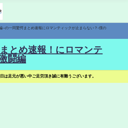
編--の一同驚愕まとめ速報にロマンティックが止まらない？-僕の
驚愕まとめ速報！にロマンテ
激闘編
日は足元が悪い中ご足労頂き誠に有難うございます。