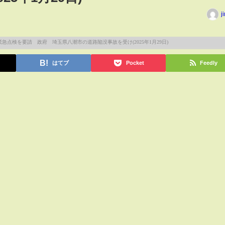
j
はてブ
Pocket
Feedly