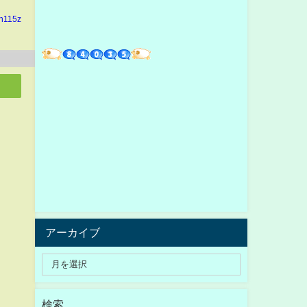
in115z
アーカイブ
検索