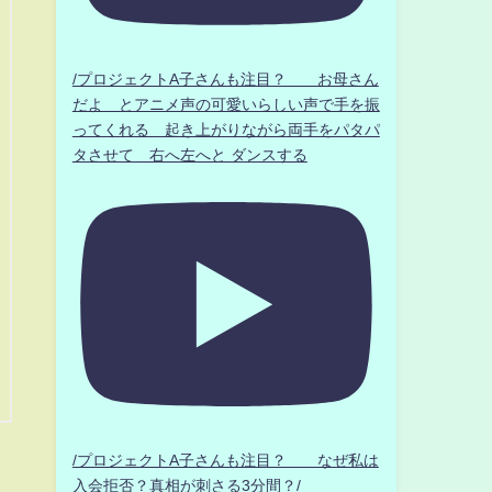
/プロジェクトA子さんも注目？ お母さん
だよ とアニメ声の可愛いらしい声で手を振
ってくれる 起き上がりながら両手をパタパ
タさせて 右へ左へと ダンスする
/プロジェクトA子さんも注目？ なぜ私は
入会拒否？真相が刺さる3分間？/