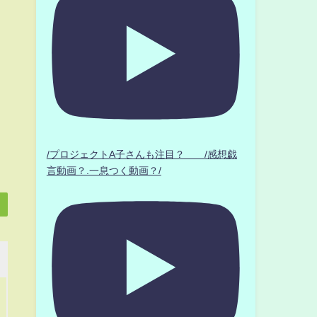
/プロジェクトA子さんも注目？ /感想戯
言動画？.一息つく動画？/