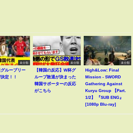
未分類
未分類
未分類
表グループリー
【韓国の反応】W杯グ
High&Low: Final
が決定！！
ループ敗退が決まった
Mission - SWORD
韓国サポーターの反応
Gathering Against
がこちら
Kuryu Group 【Part.
1/2】 『SUB ENG』
[1080p Blu-ray]