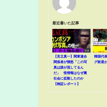
最近書いた記事
社会
【見立真一】関東連合
韓国代
関係者が憤怒「この写
グ敗退
真は誰が流してるん
だ」 怪情報はなぜ裏
社会に拡散したのか
【検証レポート】