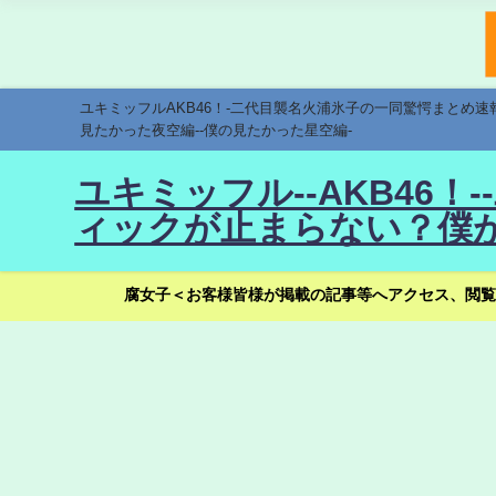
ユキミッフルAKB46！-二代目襲名火浦氷子の一同驚愕まとめ
見たかった夜空編--僕の見たかった星空編-
ユキミッフル--AKB46
ィックが止まらない？僕が
腐女子＜お客様皆様が掲載の記事等へアクセス、閲覧