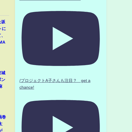
上坂
トに
て、
MA
東城
ボン
/プロジェクトA子さんも注目？ get a
麻
chance!
渦巻
太
が