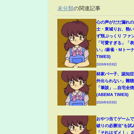
未分類
の関連記事
心の声がだだ漏れの
士・東城りお、熱
ず頬ぷっくり ファ
「可愛すぎる」「
い」/麻雀・Mトーナ
TIMES)
2026年8月8日
林家パー子、認知
外出られない」難
「筆談」…自宅全焼
(ABEMA TIMES)
2026年8月8日
おやつ当てゲームで
破りの必勝法”を試
「それはダメ！」 