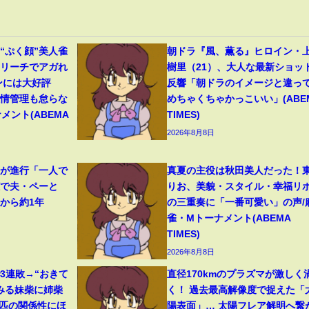
“ぷく顔”美人雀
朝ドラ『風、薫る』ヒロイン・
いリーチでアガれ
樹里（21）、大人な最新ショッ
ンには大好評
反響「朝ドラのイメージと違っ
表情管理も怠らな
めちゃくちゃかっこいい」(ABE
メント(ABEMA
TIMES)
2026年8月8日
症が進行「一人で
真夏の主役は秋田美人だった！
聴で夫・ペーと
りお、美貌・スタイル・幸福リ
から約1年
の三重奏に「一番可愛い」の声/
雀・Mトーナメント(ABEMA
TIMES)
2026年8月8日
3連敗→“おきて
直径170kmのプラズマが激しく
みる妹柴に姉柴
く！ 過去最高解像度で捉えた「
2匹の関係性にほ
陽表面」… 太陽フレア解明へ繋