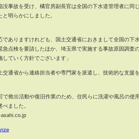
没事故を受け、橘官房副長官は全国の下水道管理者に同
たと明らかにしました。
応でありますけれども、国土交通省におきまして全国の下
緊急点検を要請したほか、埼玉県で実施する事故原因調査
施していく方針でございます」
交通省から連絡担当者や専門家を派遣し、技術的な支援
町で救出活動や復旧作業のため、住民らに洗濯や風呂の使
述べました。
sahi.co.jp
rize