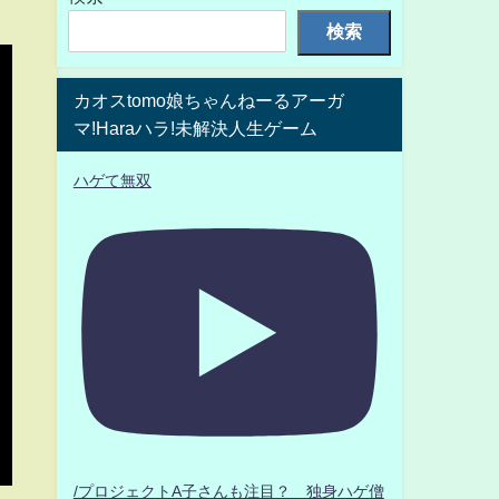
検索
カオスtomo娘ちゃんねーるアーガ
マ!Haraハラ!未解決人生ゲーム
ハゲて無双
/プロジェクトA子さんも注目？ 独身ハゲ僧