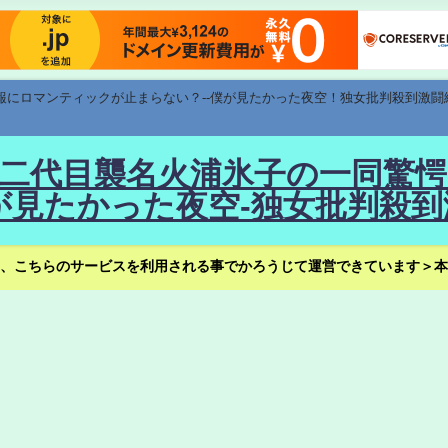
速報にロマンティックが止まらない？--僕が見たかった夜空！独女批判殺到激闘
！--二代目襲名火浦氷子の一同
見たかった夜空-独女批判殺到
、こちらのサービスを利用される事でかろうじて運営できています＞本