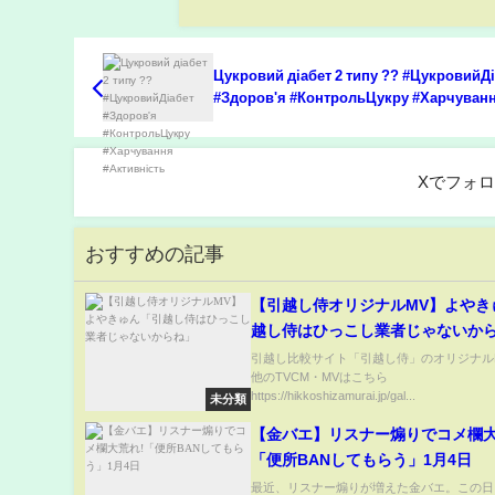
Цукровий діабет 2 типу ?? #ЦукровийД
#Здоров'я #КонтрольЦукру #Харчуван
#Активність
Xでフォ
おすすめの記事
【引越し侍オリジナルMV】よやき
越し侍はひっこし業者じゃないか
引越し比較サイト「引越し侍」のオリジナルM
他のTVCM・MVはこちら
https://hikkoshizamurai.jp/gal...
未分類
【金バエ】リスナー煽りでコメ欄大
「便所BANしてもらう」1月4日
最近、リスナー煽りが増えた金バエ。この日