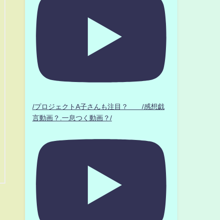
/プロジェクトA子さんも注目？ /感想戯
言動画？.一息つく動画？/