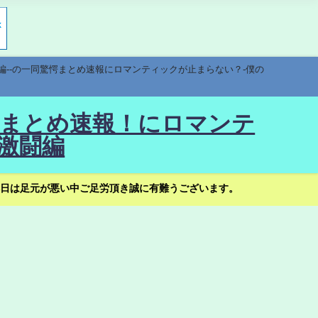
編--の一同驚愕まとめ速報にロマンティックが止まらない？-僕の
驚愕まとめ速報！にロマンテ
激闘編
日は足元が悪い中ご足労頂き誠に有難うございます。