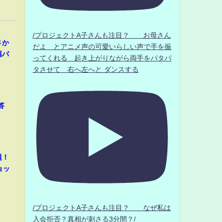
/プロジェクトA子さんも注目？ お母さん
さか
だよ とアニメ声の可愛いらしい声で手を振
幅パ
ってくれる 起き上がりながら両手をパタパ
タさせて 右へ左へと ダンスする
答
題！
ョッ
/プロジェクトA子さんも注目？ なぜ私は
入会拒否？真相が刺さる3分間？/