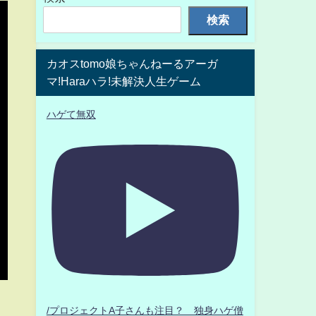
検索
カオスtomo娘ちゃんねーるアーガ
マ!Haraハラ!未解決人生ゲーム
ハゲて無双
/プロジェクトA子さんも注目？ 独身ハゲ僧