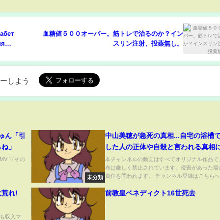
іабет
血糖値５００オーバー。筋トレで治るのか？イン
ня
スリン注射、投薬無し。
ローしよう
ゅん「引
中山美穂が急死の真相...自宅の浴槽
らね」
した人の正体や自殺と言われる真相
を失う...「ツイてるね ノッてるね」
V ▽その
本チャンネルの動画はすべてオリジナル作品で
布は厳しく禁止されています。侵害があった場
した歌手の実妹・中山忍が告白した
責任を問われます。 チャンネル登録はこちらへ..
未分類
内容や息子の現在に驚愕...
荒れ!
前教皇ベネディクト16世死去
...
も収入マ