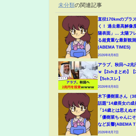
未分類
の関連記事
直径170kmのプラ
く！ 過去最高解像
陽表面」… 太陽フ
る超貴重な最新観測
(ABEMA TIMES)
2026年8月8日
アラブ、秋田へ2兆
ｗ【2chまとめ】【
【5chスレ】
2026年8月8日
木下優樹菜さん（3
話題”14歳長女の
「14歳とは思えぬ
「優樹菜ちゃんに
など反響(ABEMA TI
2026年8月7日