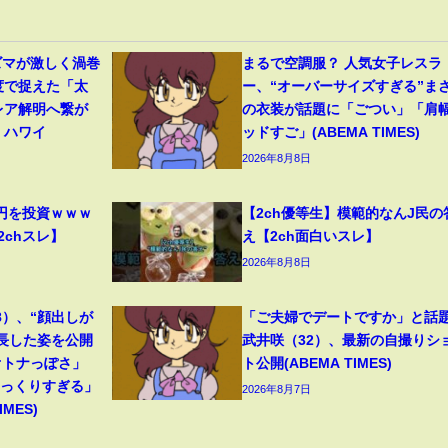
ズマが激しく渦巻
まるで空調服？ 人気女子レスラ
度で捉えた「太
ー、“オーバーサイズすぎる”ま
レア解明へ繋が
の衣装が話題に「ごつい」「肩
 ハワイ
ッドすご」(ABEMA TIMES)
2026年8月8日
円を投資ｗｗｗ
【2ch優等生】模範的なんJ民の
2chスレ】
え【2ch面白いスレ】
2026年8月8日
8）、“顔出しが
「ご夫婦でデートですか」と話
成長した姿を公開
武井咲（32）、最新の自撮りシ
オトナっぽさ」
ト公開(ABEMA TIMES)
そっくりすぎる」
2026年8月7日
MES)