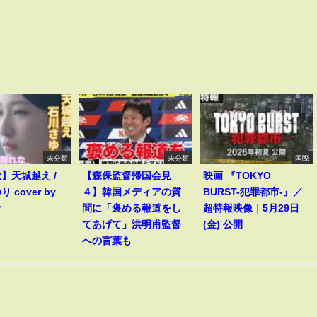
未分類
未分類
国際
歌】天城越え /
【森保監督帰国会見
映画 『TOKYO
 cover by
４】韓国メディアの質
BURST-犯罪都市-』／
な
問に「褒める報道をし
超特報映像｜5月29日
てあげて」洪明甫監督
(金) 公開
への言葉も