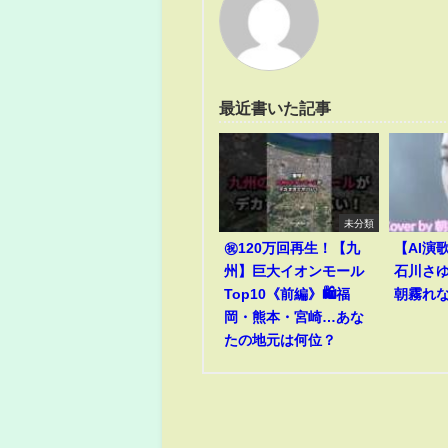
最近書いた記事
未分類
㊗️120万回再生！【九
【AI演
州】巨大イオンモール
石川さゆり
Top10《前編》🛍️福
朝霧れ
岡・熊本・宮崎…あな
たの地元は何位？