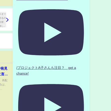
/プロジェクトA子さんも注目？ get a
で発見
chance!
に言葉
で活躍
、再配
合は、
遺書の
.