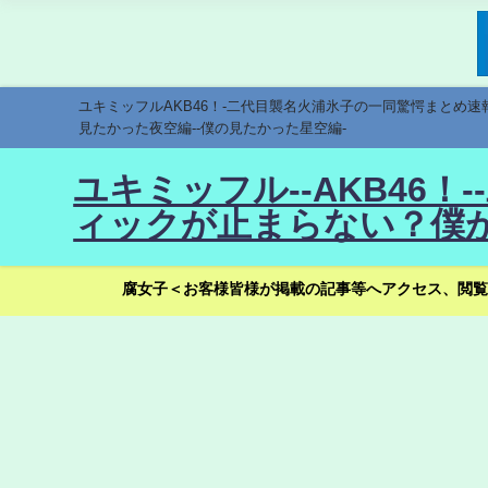
ユキミッフルAKB46！-二代目襲名火浦氷子の一同驚愕まとめ
見たかった夜空編--僕の見たかった星空編-
ユキミッフル--AKB46
ィックが止まらない？僕が
腐女子＜お客様皆様が掲載の記事等へアクセス、閲覧