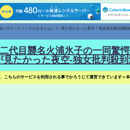
速報にロマンティックが止まらない？--僕が見たかった夜空！独女批判殺到激闘
！--二代目襲名火浦氷子の一同
見たかった夜空-独女批判殺到
、こちらのサービスを利用される事でかろうじて運営できています＞本