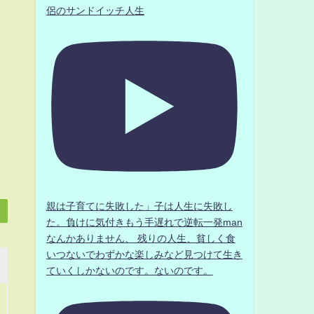
侶のサンドイッチ人生
親は子育てに失敗した」子は人生に失敗し
た。負けに気付きもう手遅れで逆転一発man
なんかありません、 残りの人生、貧しく食
いつないでわずかな楽しみなど見つけて生き
ていくしかないのです。ないのです。