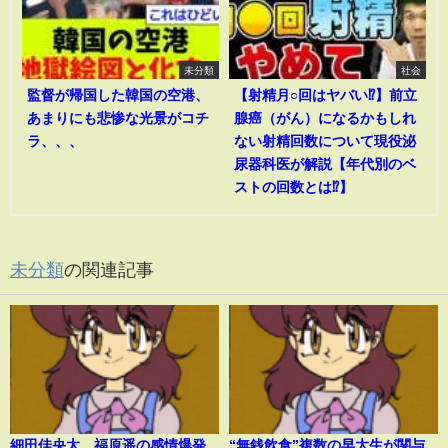
未分類
社会
監督が帰国した韓国の空港、
【射精月○回はヤバい⁉︎】前立
あまりにも悲惨な光景がコチ
腺癌（がん）になるかもしれ
ラ、、、
ない射精回数について現役泌
尿器科医が解説【年代別のベ
ストの回数とは⁉︎】
未分類
の関連記事
細田佳央太、福原遥の感情爆発
“無銭飲食”複数の早大生が関与