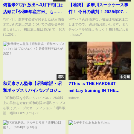
備蓄米21万t 放出へ3月下旬には
【唯我】 多摩川スーツケース事
店頭に｢令和5年産古米」も…味
件！ 今日の裁判！ 2025年07月
に違いは？おいしく炊く方法
03日
2月17日、農林水産省が発表した政府備蓄
2025.7.3 高評価少ない場合は限定放送に
米21万t の放出方法についての説明会を開
しますので、 高評価お願いします、また
は？【めざまし８ニュース】
催しました。 初回放出量は15万t で、10万
チャンネル登録よろしく！ 投げ銭どねる
t は202...
→https://...
昭和
未分類
秋元康さん監修【昭和歌謡・昭
?This is THE HARDEST
和ポップスリバイバルプロジェ
military training IN THE
クト】最終候補者12名が決定！
WORLD!??
「昭和歌謡を令和にリバイバル」 25歳以
#shorts...
上の男性を対象に昭和歌謡や昭和ポップス
を歌うグループのオーディション「昭和歌
謡・昭和POPSリバイバ...