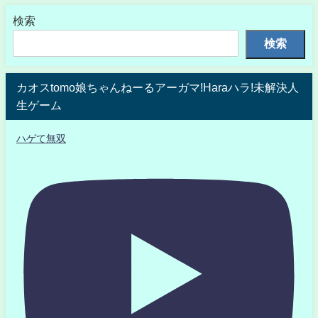
検索
検索
カオスtomo娘ちゃんねーるアーガマ!Haraハラ!未解決人
生ゲーム
ハゲて無双