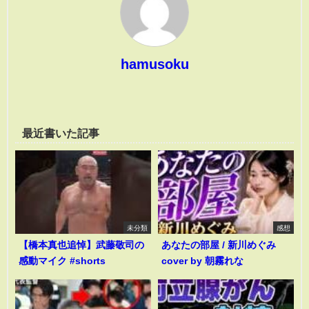
hamusoku
最近書いた記事
未分類
感想
【橋本真也追悼】武藤敬司の
あなたの部屋 / 新川めぐみ
感動マイク #shorts
cover by 朝霧れな