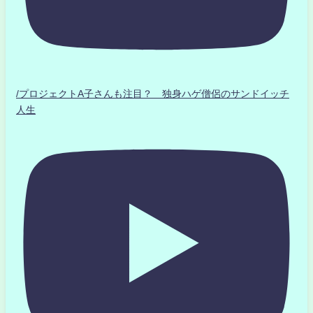
/プロジェクトA子さんも注目？ 独身ハゲ僧侶のサンドイッチ
人生