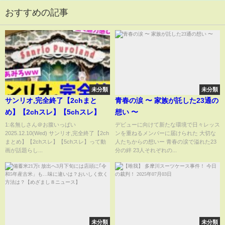
おすすめの記事
未分類
未分類
サンリオ,完全終了【2chまと
青春の涙 〜 家族が託した23通の
め】【2chスレ】【5chスレ】
想い 〜
1:名無しさん＠お腹いっぱい
デビューに向けて新たな環境で日々レッス
2025.12.10(Wed) サンリオ,完全終了【2ch
ンを重ねるメンバーに届けられた 大切な
まとめ】【2chスレ】【5chスレ】って動
人たちからの想いー 青春の涙で溢れた23
画が話題らし...
分の絆 23人それぞれの...
未分類
未分類