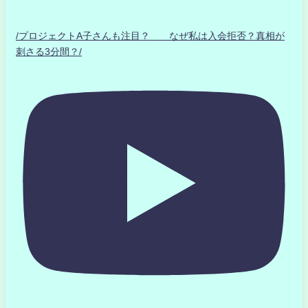
/プロジェクトA子さんも注目？ なぜ私は入会拒否？真相が
刺さる3分間？/