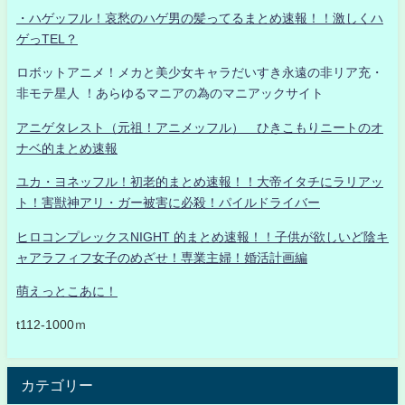
・ハゲッフル！哀愁のハゲ男の髪ってるまとめ速報！！激しくハ
ゲっTEL？
ロボットアニメ！メカと美少女キャラだいすき永遠の非リア充・
非モテ星人 ！あらゆるマニアの為のマニアックサイト
アニゲタレスト（元祖！アニメッフル） ひきこもりニートのオ
ナベ的まとめ速報
ユカ・ヨネッフル！初老的まとめ速報！！大帝イタチにラリアッ
ト！害獣神アリ・ガー被害に必殺！パイルドライバー
ヒロコンプレックスNIGHT 的まとめ速報！！子供が欲しいど陰キ
ャアラフィフ女子のめざせ！専業主婦！婚活計画編
萌えっとこあに！
t112-1000ｍ
カテゴリー