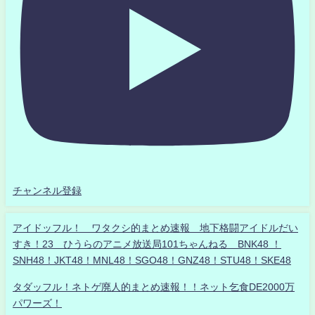
チャンネル登録
アイドッフル！ ワタクシ的まとめ速報 地下格闘アイドルだい
すき！23 ひうらのアニメ放送局101ちゃんねる BNK48 ！
SNH48！JKT48！MNL48！SGO48！GNZ48！STU48！SKE48
タダッフル！ネトゲ廃人的まとめ速報！！ネット乞食DE2000万
パワーズ！