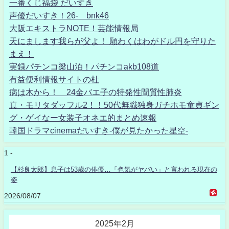
一番くじ福袋 だいすき
声優だいすき！26- bnk46
大阪エキストラNOTE！芸能情報局
天にまします我らが父よ！ 願わくはわがドル円を守りた
まえ！
実録パチンコ梁山泊！パチンコakb108道
有益便利情報サイトの杜
病は木から！ 24金バエ子の特発性間質性肺炎
真・モリタダッフル2！！50代無職独身ガチホモ童貞ギン
グ・ゲイなー女装子オネエ的まとめ速報
韓国ドラマcinemaだいすき-僕が見たかった星空-
1 -
【杉良太郎】息子は53歳の俳優…「色気がヤバい」と言われる現在の
姿
2026/08/07
2025年2月