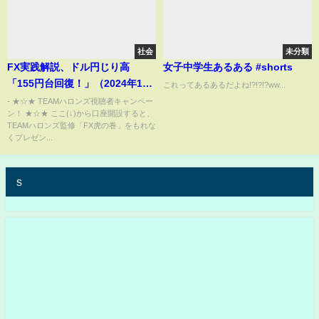
社会
未分類
FX実践解説、ドル円じり高
女子中学生あるある #shorts
「155円台回復！」（2024年11
これってあるあるだよね!?!?!?ww...
月18日)
- ★☆★ TEAMハロンズ視聴者キャンペー
ン！ ★☆★ ここ(↓)から口座開設すると、
TEAMハロンズ監修「FX虎の巻」をもれな
くプレゼン...
s