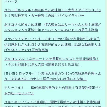
ーハーフ
ユカ・ヨネッフル！初老的まとめ速報！！大帝イタチにラリアッ
ト！害獣神アリ・ガー被害に必殺！パイルドライバー
おネコさん的まとめ速報 僕の彼女はエリーちゃん人形！豆腐メ
ンタルメンヘラ電波中年アルバイターのぬいぐるみ男子末路編
スケバン！デカッフルまっくす（デカい強い2次元嫁だいすき子
供部屋おじさんヒロシ之古惑仔的まとめ速報）話題な動画取り上
げMAX！デカいは正義刑事編
アキヨッフル-！ネオニートスケ番長のエキストラ芸能情報局！
（子ども部屋おばさんの自宅警備員的まとめ速報）
[ヨシヨシロッフル-！！-素浪人勇者カツオンの未解決事件簿へよ
うこそYOUKO！のナンノ洋子のはなしは信じるな編）]
モリッフル！ 50代無職独身的まとめ速報！有益便利情報サイ
トの杜 モリッフル
ユキユキッフル2！ど底辺的一同驚愕騒然まとめ速報！超氷河期