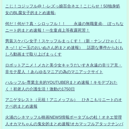
こじ！コジッフル@！-レズっ娘百合ネエ！こじらせ！50独身処
女のBL腐女子的まとめ速報-
何だ！何が？真・シロッフル！！ 永遠の無職童貞- ぼっちな
ニート的まとめ速報！一生童貞上等夜露死苦！
男装スケバン女子！スケッフルまっくす！（新・ナンノひゃくし
きっ!！ビー玉のおいぬさん的まとめ速報） 話題な事件からおも
しろ動画まで取り上げまっくす
ロボットアニメ！メカと美少女キャラだいすき永遠の非リア充・
非モテ星人 ！あらゆるマニアの為のマニアックサイト
ハルッフル-専業主夫的YOUTUBERまとめ速報！キモデブおた
く！初老人の介護生活！激動の1750日
アニゲタレスト（元祖！アニメッフル） ひきこもりニートのオ
ナベ的まとめ速報
火浦のシネマッフル映画NEWS情報ポータブルの杜！オネエ管理
人オカマちゃんの鬼女的まとめ速報!オカマッフルアタックナンバ