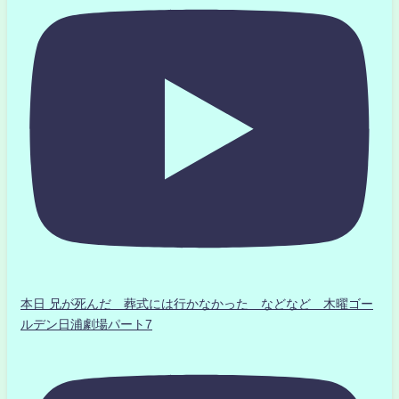
本日 兄が死んだ 葬式には行かなかった などなど 木曜ゴー
ルデン日浦劇場パート7