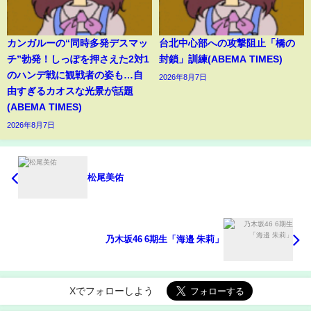
カンガルーの“同時多発デスマッ
台北中心部への攻撃阻止「橋の
チ”勃発！しっぽを押さえた2対1
封鎖」訓練(ABEMA TIMES)
のハンデ戦に観戦者の姿も…自
2026年8月7日
由すぎるカオスな光景が話題
(ABEMA TIMES)
2026年8月7日
松尾美佑
乃木坂46 6期生「海邉 朱莉」
Xでフォローしよう