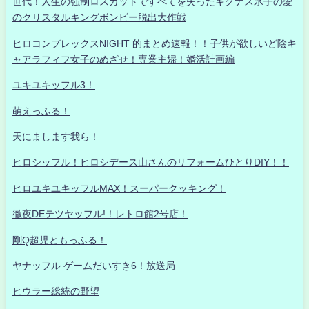
世代！人生の強制ロスカットですべてを失ったキグナス氷子の愛
のクリスタルキングボンビー脱出大作戦
ヒロコンプレックスNIGHT 的まとめ速報！！子供が欲しいど陰キ
ャアラフィフ女子のめざせ！専業主婦！婚活計画編
ユキユキッフル3！
萌えっふる！
天にまします我ら！
ヒロシッフル！ヒロシデース山さんのリフォームひとりDIY！！
ヒロユキユキッフルMAX！スーパークッキング！
徹夜DEテツヤッフル!！レトロ館2号店！
剛Q超児ともっふる！
ヤナッフル ゲームだいすき6！放送局
ヒウラー総統の野望