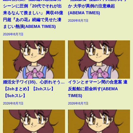
シーンに圧倒「20代でそれが出
か 大学が異例の注意喚起
来るなんて羨ましい」 興収45億
(ABEMA TIMES)
円超『あの花』続編で見せた凄
2026年8月7日
まじい熱演(ABEMA TIMES)
2026年8月7日
婚活女子ワイ(35)、心折れそう…
イランとオマーン間の合意案 違
【2chまとめ】【2chスレ】
反船舶に罰金科す(ABEMA
【5chスレ】
TIMES)
2026年8月7日
2026年8月7日