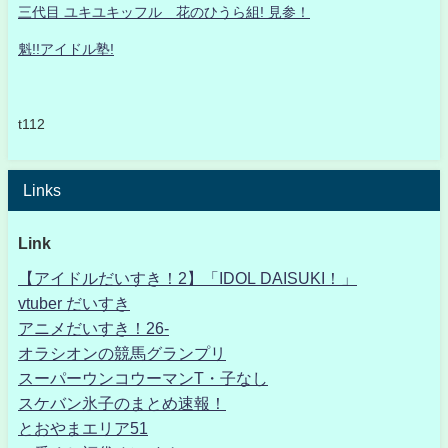
三代目 ユキユキッフル 花のひうら組! 見参！
魁!!アイドル塾!
t112
Links
Link
【アイドルだいすき！2】「IDOL DAISUKI！」
vtuber だいすき
アニメだいすき！26-
オラシオンの競馬グランプリ
スーパーウンコウーマンT・子なし
スケバン氷子のまとめ速報！
とおやまエリア51