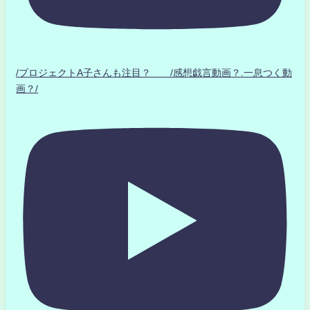
/プロジェクトA子さんも注目？ /感想戯言動画？.一息つく動
画？/