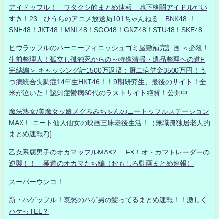
アイドッフル！ ワタクシ的まとめ速報 地下格闘アイドルだい
すき！23 ひうらのアニメ放送局101ちゃんねる BNK48 ！
SNH48！JKT48！MNL48！SGO48！GNZ48！STU48！SKE48
ヒウラッフルのハーニーフィニッシュゴミ屋敷補完計画 ＜必殺！
生前整理人！孤立し孤独死からの～特殊清掃・遺品整理への道F
完結編＞ キャッシング計1500万返済：厨二病借金3500万円！う
つ病統合失調症14年生HKT46！！9期研究生、最後のサイト！全
米が泣いた！認知症鬱病60代のラストサイト絶賛！公開中
魔法熟女/美魔女ッ娘メグみみちゃんのニートッフルステーション
MAX！ ニート仙人仙女の映画三昧老後生活！（無職孤独居老人的
まとめ速報Z)]
乙女系腐男子のオカマッフルMAX2- FX！オ・カマトレーダーの
逆襲！！ 極道のオカマたち編（おもしろ動画まとめ速報）
スーパーウンコ！
新・ハゲッフル！哀愁のハゲ男の髪ってるまとめ速報！！激しく
ハゲっTEL？