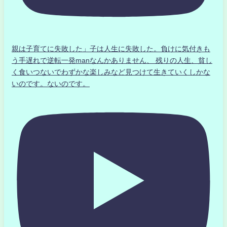
親は子育てに失敗した」子は人生に失敗した。負けに気付きも
う手遅れで逆転一発manなんかありません、 残りの人生、貧し
く食いつないでわずかな楽しみなど見つけて生きていくしかな
いのです。ないのです。