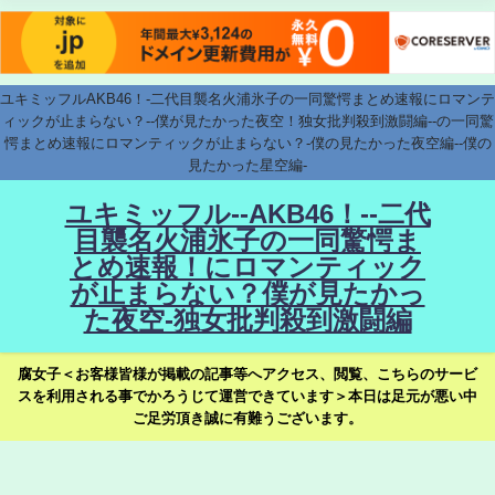
ユキミッフルAKB46！-二代目襲名火浦氷子の一同驚愕まとめ速報にロマンテ
ィックが止まらない？--僕が見たかった夜空！独女批判殺到激闘編--の一同驚
愕まとめ速報にロマンティックが止まらない？-僕の見たかった夜空編--僕の
見たかった星空編-
ユキミッフル--AKB46！--二代
目襲名火浦氷子の一同驚愕ま
とめ速報！にロマンティック
が止まらない？僕が見たかっ
た夜空-独女批判殺到激闘編
腐女子＜お客様皆様が掲載の記事等へアクセス、閲覧、こちらのサービ
スを利用される事でかろうじて運営できています＞本日は足元が悪い中
ご足労頂き誠に有難うございます。