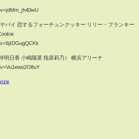
h?v=jdMm_jh40wU
がヤバイ 恋するフォーチュンクッキー リリー・フランキー
Cookie
h?v=6jIDGugQCKk
倉持明日香 小嶋陽菜 指原莉乃） 横浜アリーナ
h?v=Vu1ewo2O8uY
rize