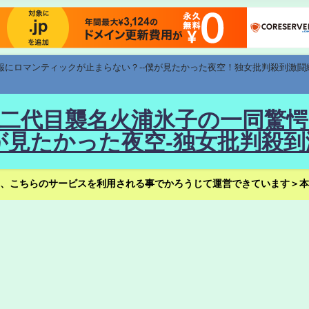
速報にロマンティックが止まらない？--僕が見たかった夜空！独女批判殺到激闘
！--二代目襲名火浦氷子の一同
見たかった夜空-独女批判殺到
、こちらのサービスを利用される事でかろうじて運営できています＞本