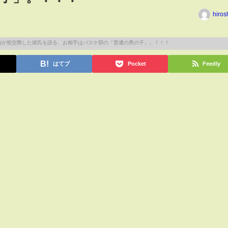
hiros
はてブ
Pocket
Feedly