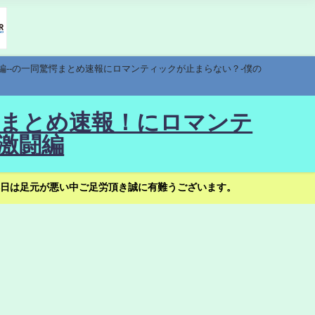
編--の一同驚愕まとめ速報にロマンティックが止まらない？-僕の
驚愕まとめ速報！にロマンテ
激闘編
日は足元が悪い中ご足労頂き誠に有難うございます。