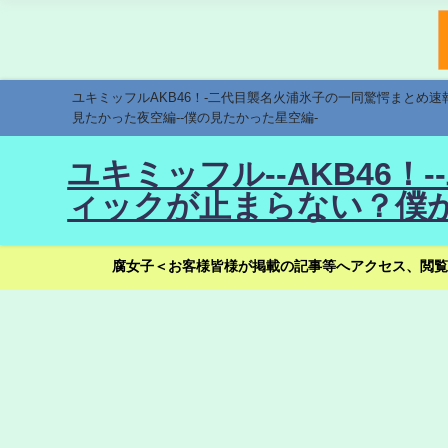
ユキミッフルAKB46！-二代目襲名火浦氷子の一同驚愕まとめ
見たかった夜空編--僕の見たかった星空編-
ユキミッフル--AKB46
ィックが止まらない？僕が
腐女子＜お客様皆様が掲載の記事等へアクセス、閲覧