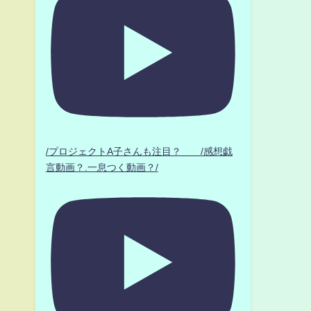
。
/プロジェクトA子さんも注目？ /感想戯
.
言動画？.一息つく動画？/