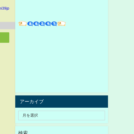
hi39jp
アーカイブ
検索