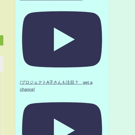
/プロジェクトA子さんも注目？ get a
chance!