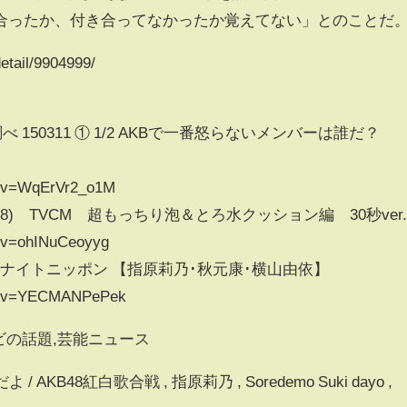
合ったか、付き合ってなかったか覚えてない」とのことだ
detail/9904999/
B調べ 150311 ① 1/2 AKBで一番怒らないメンバーは誰だ？
h?v=WqErVr2_o1M
) TVCM 超もっちり泡＆とろ水クッション編 30秒ver
h?v=ohINuCeoyyg
のオールナイトニッポン 【指原莉乃･秋元康･横山由依】
ch?v=YECMANPePek
レビの話題,芸能ニュース
 AKB48紅白歌合戦 , 指原莉乃 , Soredemo Suki dayo ,