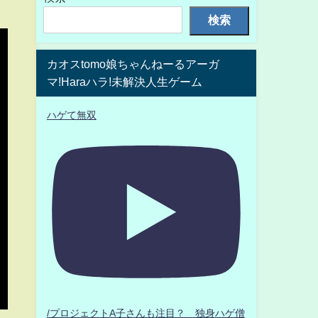
検索
カオスtomo娘ちゃんねーるアーガ
マ!Haraハラ!未解決人生ゲーム
ハゲて無双
/プロジェクトA子さんも注目？ 独身ハゲ僧