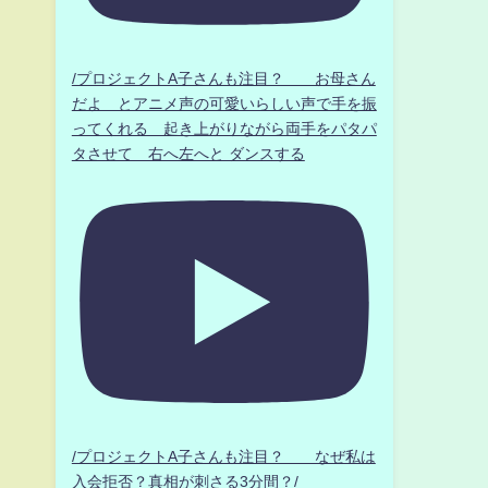
/プロジェクトA子さんも注目？ お母さん
だよ とアニメ声の可愛いらしい声で手を振
ってくれる 起き上がりながら両手をパタパ
タさせて 右へ左へと ダンスする
/プロジェクトA子さんも注目？ なぜ私は
入会拒否？真相が刺さる3分間？/