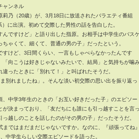
チャンネル
原莉乃（20歳）が、3月18日に放送されたバラエティ番組
BS系）に出演。初めて交際した男性の話を告白した。
すんですけど」と語り出した指原。お相手は中学生のバス
っちゃくて、細くて、普通の男の子」だったという。
ですけど、3日間くらい、一言もしゃべらなかったんです
、「向こうは好きじゃないみたいで、結局」と気持ちが噛
れ違ったときに「別れて！」と叫ばれたそうだ。
まま別れましたね」。そんな淡い初交際の思い出を振り返っ
の頃、中学3年生のときの「お互い好きだった子」のエピソー
とが決まっており、「友だちにも誰にも引っ越すことを言
引っ越しのことを話したのがその男の子」だったそうだ。
業式まではまだまだじゃないですか。なのに、『頑張ってね
と、中学生らしい交際エピソードを語った。