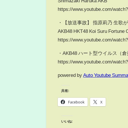
Shimazaki Haruka AKB
https://www.youtube.com/watc
・【放送事故】 指原莉乃 生歌
AKB48 HKT48 Koi Suru Fortune 
https://www.youtube.com/watc
・AKB48 ハート型ウイルス（
https://www.youtube.com/watc
powered by
Auto Youtube Summa
共有:
Facebook
X
いいね: