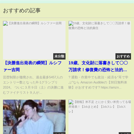
おすすめの記事
未分類
おすすめ
【決勝進出発表の瞬間】ルシフ
19歳、文化財に落書きして〇〇
ァー吉岡
万請求！修復費の恐怖と法的責
任
芸歴制限が撤廃され、過去最多5457人の
? 通勤・作業中でも政治・経済を“耳で学
エントリー数となったR-1グランプリ
ぶ”なら Amazon Audibleの【30日無料体
2024。 ついに３月９日（土）の決勝に進
験】がおすすめです? https://amzn...
むファイナリスト９人が...