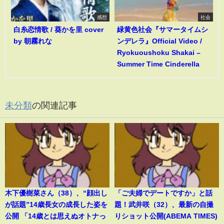
感想
社会
白糸恋情歌 / 葵かを里 cover
緑黄色社会『サマータイムシ
by 朝霧れな
ンデレラ』Official Video /
Ryokuoushoku Shakai –
Summer Time Cinderella
未分類
の関連記事
木下優樹菜さん（38）、“顔出し
「ご夫婦でデートですか」と話
が話題”14歳長女の成長した姿を
題！武井咲（32）、最新の自撮
公開 「14歳とは思えぬオトナっ
りショット公開(ABEMA TIMES)