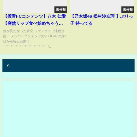
未分類
未分類
【僕青FCコンテンツ】八木 仁愛
【乃木坂46 松村沙友理 】ぶりっ
【突然リップ食べ始めちゃうド
子 待ってる
ッキリ！?】
僕が見たかった青空 ファンクラブ連動企
...
画！ メンバーコンテンツのVLOGを12月2
日から毎日公開！
⌒*⌒*⌒*⌒*⌒*⌒*⌒*⌒*⌒*⌒*...
s