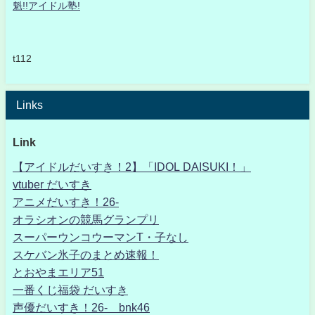
魁!!アイドル塾!
t112
Links
Link
【アイドルだいすき！2】「IDOL DAISUKI！」
vtuber だいすき
アニメだいすき！26-
オラシオンの競馬グランプリ
スーパーウンコウーマンT・子なし
スケバン氷子のまとめ速報！
とおやまエリア51
一番くじ福袋 だいすき
声優だいすき！26- bnk46