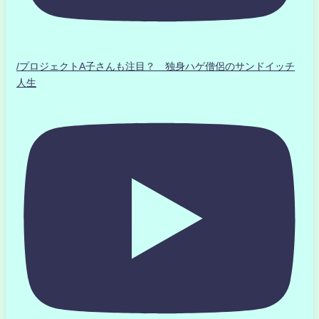
/プロジェクトA子さんも注目？ 独身ハゲ僧侶のサンドイッチ
人生