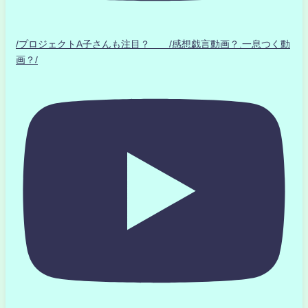
/プロジェクトA子さんも注目？ /感想戯言動画？.一息つく動
画？/