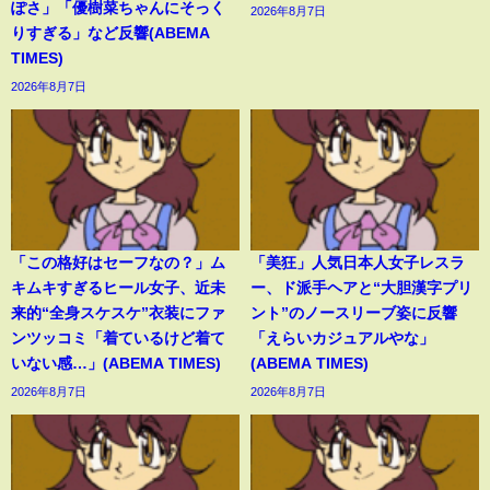
ぽさ」「優樹菜ちゃんにそっく
2026年8月7日
りすぎる」など反響(ABEMA
TIMES)
2026年8月7日
「この格好はセーフなの？」ム
「美狂」人気日本人女子レスラ
キムキすぎるヒール女子、近未
ー、ド派手ヘアと“大胆漢字プリ
来的“全身スケスケ”衣装にファ
ント”のノースリーブ姿に反響
ンツッコミ「着ているけど着て
「えらいカジュアルやな」
いない感…」(ABEMA TIMES)
(ABEMA TIMES)
2026年8月7日
2026年8月7日