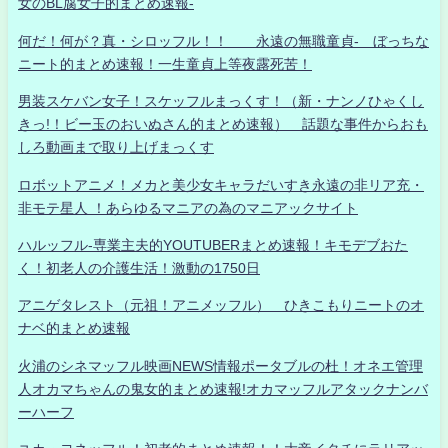
女のBL腐女子的まとめ速報-
何だ！何が？真・シロッフル！！ 永遠の無職童貞- ぼっちな
ニート的まとめ速報！一生童貞上等夜露死苦！
男装スケバン女子！スケッフルまっくす！（新・ナンノひゃくし
きっ!！ビー玉のおいぬさん的まとめ速報） 話題な事件からおも
しろ動画まで取り上げまっくす
ロボットアニメ！メカと美少女キャラだいすき永遠の非リア充・
非モテ星人 ！あらゆるマニアの為のマニアックサイト
ハルッフル-専業主夫的YOUTUBERまとめ速報！キモデブおた
く！初老人の介護生活！激動の1750日
アニゲタレスト（元祖！アニメッフル） ひきこもりニートのオ
ナベ的まとめ速報
火浦のシネマッフル映画NEWS情報ポータブルの杜！オネエ管理
人オカマちゃんの鬼女的まとめ速報!オカマッフルアタックナンバ
ーハーフ