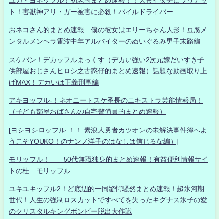
ユカ・ヨネッフル！初老的まとめ速報！！大帝イタチにラリアッ
ト！害獣神アリ・ガー被害に必殺！パイルドライバー
おネコさん的まとめ速報 僕の彼女はエリーちゃん人形！豆腐メ
ンタルメンヘラ電波中年アルバイターのぬいぐるみ男子末路編
スケバン！デカッフルまっくす（デカい強い2次元嫁だいすき子
供部屋おじさんヒロシ之古惑仔的まとめ速報）話題な動画取り上
げMAX！デカいは正義刑事編
アキヨッフル-！ネオニートスケ番長のエキストラ芸能情報局！
（子ども部屋おばさんの自宅警備員的まとめ速報）
[ヨシヨシロッフル-！！-素浪人勇者カツオンの未解決事件簿へよ
うこそYOUKO！のナンノ洋子のはなしは信じるな編）]
モリッフル！ 50代無職独身的まとめ速報！有益便利情報サイ
トの杜 モリッフル
ユキユキッフル2！ど底辺的一同驚愕騒然まとめ速報！超氷河期
世代！人生の強制ロスカットですべてを失ったキグナス氷子の愛
のクリスタルキングボンビー脱出大作戦