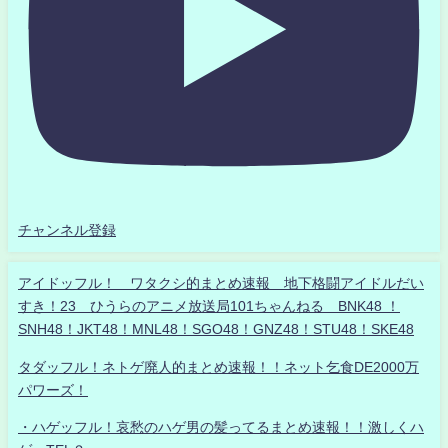
チャンネル登録
アイドッフル！ ワタクシ的まとめ速報 地下格闘アイドルだい
すき！23 ひうらのアニメ放送局101ちゃんねる BNK48 ！
SNH48！JKT48！MNL48！SGO48！GNZ48！STU48！SKE48
タダッフル！ネトゲ廃人的まとめ速報！！ネット乞食DE2000万
パワーズ！
・ハゲッフル！哀愁のハゲ男の髪ってるまとめ速報！！激しくハ