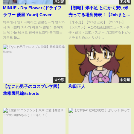
未分類
未分類
MINUE - Dry Flower (ドライフ
【朗報】米不足 とにかく安い米
ラワー 優里 Yuuri) Cover
売ってる場所発表！【2chまと
め】【2chスレ】【5chスレ】
틱톡에서 인기곡이라고 일본친구가 연락와
【米不足】【2chまとめ】【2chスレ】
서 커버했다 가사가 아프다 별빛이 쏟아지
【5chスレ】 ■この動画は闇ニュース・事
는 밤하늘 냄새로 편곡해보았다 붕떠있는
件・政治・芸能・スポーツに関するトピッ
기분도 들...
クをまとめたオリジナ...
未分類
未分類
【なにわ男子のコスプレ学園】
和田正人
幼稚園児編#shorts
...
...