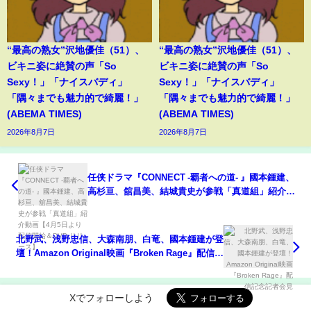
“最高の熟女”沢地優佳（51）、
“最高の熟女”沢地優佳（51）、
ビキニ姿に絶賛の声「So
ビキニ姿に絶賛の声「So
Sexy！」「ナイスバディ」
Sexy！」「ナイスバディ」
「隅々までも魅力的で綺麗！」
「隅々までも魅力的で綺麗！」
(ABEMA TIMES)
(ABEMA TIMES)
2026年8月7日
2026年8月7日
任侠ドラマ『CONNECT -覇者への道- 』國本鍾建、
高杉亘、舘昌美、結城貴史が参戦「真道組」紹介動
画【4月5日より配信開始＆DVD リリース】
北野武、浅野忠信、大森南朋、白竜、國本鍾建が登
壇！Amazon Original映画『Broken Rage』配信記
念記者会見
Xでフォローしよう