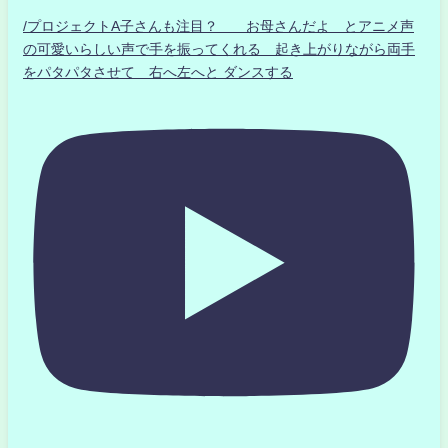
/プロジェクトA子さんも注目？ お母さんだよ とアニメ声
の可愛いらしい声で手を振ってくれる 起き上がりながら両手
をパタパタさせて 右へ左へと ダンスする