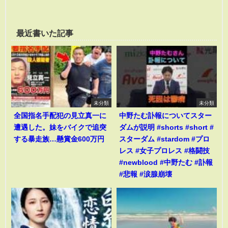
最近書いた記事
未分類
未分類
全国指名手配犯の見立真一に
中野たむ訃報についてスター
遭遇した。妹をバイクで追突
ダムが説明 #shorts #short #
する暴走族…懸賞金600万円
スターダム #stardom #プロ
レス #女子プロレス #格闘技
#newblood #中野たむ #訃報
#悲報 #涙腺崩壊