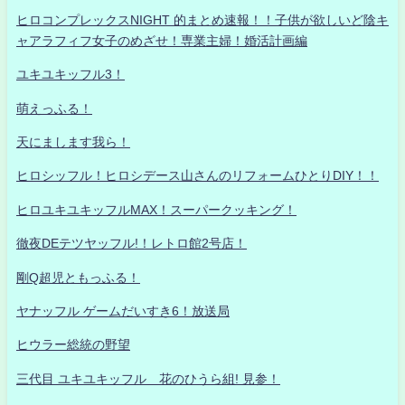
ヒロコンプレックスNIGHT 的まとめ速報！！子供が欲しいど陰キ
ャアラフィフ女子のめざせ！専業主婦！婚活計画編
ユキユキッフル3！
萌えっふる！
天にまします我ら！
ヒロシッフル！ヒロシデース山さんのリフォームひとりDIY！！
ヒロユキユキッフルMAX！スーパークッキング！
徹夜DEテツヤッフル!！レトロ館2号店！
剛Q超児ともっふる！
ヤナッフル ゲームだいすき6！放送局
ヒウラー総統の野望
三代目 ユキユキッフル 花のひうら組! 見参！