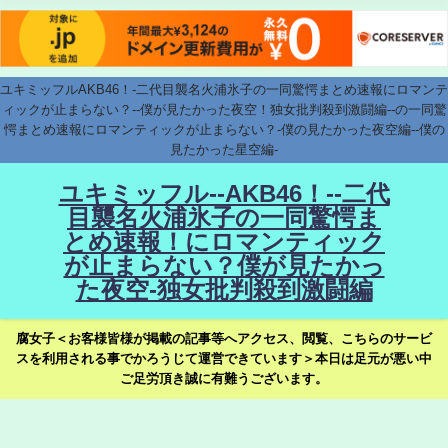
ユキミッフルAKB46！-二代目襲名火浦氷子の一同驚愕まとめ速報にロマンテ
ィックが止まらない？--僕が見たかった夜空！独女批判殺到激闘編--の一同驚
愕まとめ速報にロマンティックが止まらない？-僕の見たかった夜空編--僕の
見たかった星空編-
ユキミッフル--AKB46！--二代
目襲名火浦氷子の一同驚愕ま
とめ速報！にロマンティック
が止まらない？僕が見たかっ
た夜空-独女批判殺到激闘編
腐女子＜お客様皆様が掲載の記事等へアクセス、閲覧、こちらのサービ
スを利用される事でかろうじて運営できています＞本日は足元が悪い中
ご足労頂き誠に有難うございます。