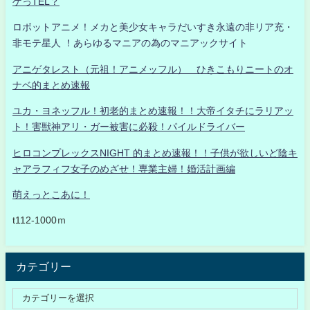
ゲっTEL？
ロボットアニメ！メカと美少女キャラだいすき永遠の非リア充・
非モテ星人 ！あらゆるマニアの為のマニアックサイト
アニゲタレスト（元祖！アニメッフル） ひきこもりニートのオ
ナベ的まとめ速報
ユカ・ヨネッフル！初老的まとめ速報！！大帝イタチにラリアッ
ト！害獣神アリ・ガー被害に必殺！パイルドライバー
ヒロコンプレックスNIGHT 的まとめ速報！！子供が欲しいど陰キ
ャアラフィフ女子のめざせ！専業主婦！婚活計画編
萌えっとこあに！
t112-1000ｍ
カテゴリー