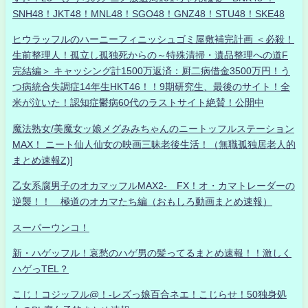
SNH48！JKT48！MNL48！SGO48！GNZ48！STU48！SKE48
ヒウラッフルのハーニーフィニッシュゴミ屋敷補完計画 ＜必殺！
生前整理人！孤立し孤独死からの～特殊清掃・遺品整理への道F
完結編＞ キャッシング計1500万返済：厨二病借金3500万円！う
つ病統合失調症14年生HKT46！！9期研究生、最後のサイト！全
米が泣いた！認知症鬱病60代のラストサイト絶賛！公開中
魔法熟女/美魔女ッ娘メグみみちゃんのニートッフルステーション
MAX！ ニート仙人仙女の映画三昧老後生活！（無職孤独居老人的
まとめ速報Z)]
乙女系腐男子のオカマッフルMAX2- FX！オ・カマトレーダーの
逆襲！！ 極道のオカマたち編（おもしろ動画まとめ速報）
スーパーウンコ！
新・ハゲッフル！哀愁のハゲ男の髪ってるまとめ速報！！激しく
ハゲっTEL？
こじ！コジッフル@！-レズっ娘百合ネエ！こじらせ！50独身処