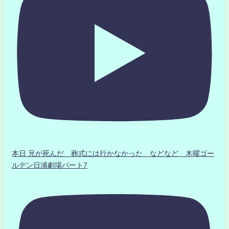
本日 兄が死んだ 葬式には行かなかった などなど 木曜ゴー
ルデン日浦劇場パート7