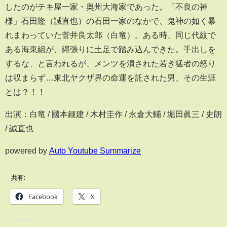
したのがテキ屋一家・奥州大海家であった。「不良の神
様」石田隆（誠直也）の石田一家のなかで、鬼神の如く暴
れまわっていた菅井良太郎（白竜）。ある時、同じ代紋で
ある海東組が、縄張りに土足で踏み込んできた。手出しを
するな、と言われるが、メンツを潰された若き猛者の怒り
は収まらず…東北ヤクザ界の命運を託された男、その生涯
とは？！！
出演：白竜 / 國本鍾建 / 木村圭作 / 永倉大輔 / 堀田眞三 / 史朗
/ 誠直也
powered by
Auto Youtube Summarize
共有:
Facebook
X