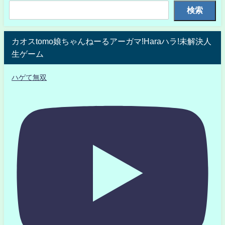
検索
カオスtomo娘ちゃんねーるアーガマ!Haraハラ!未解決人
生ゲーム
ハゲて無双