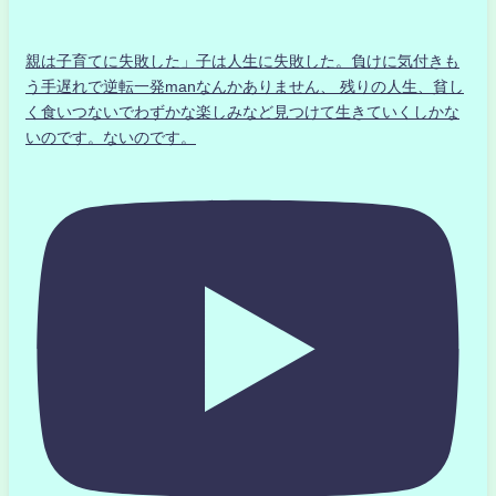
親は子育てに失敗した」子は人生に失敗した。負けに気付きも
う手遅れで逆転一発manなんかありません、 残りの人生、貧し
く食いつないでわずかな楽しみなど見つけて生きていくしかな
いのです。ないのです。