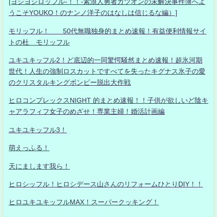
[ヨシヨシロッフル-！！-素浪人勇者カツオンの未解決事件簿へよ
うこそYOUKO！のナンノ洋子のはなしは信じるな編）]
モリッフル！ 50代無職独身的まとめ速報！有益便利情報サイ
トの杜 モリッフル
ユキユキッフル2！ど底辺的一同驚愕騒然まとめ速報！超氷河期
世代！人生の強制ロスカットですべてを失ったキグナス氷子の愛
のクリスタルキングボンビー脱出大作戦
ヒロコンプレックスNIGHT 的まとめ速報！！子供が欲しいど陰キ
ャアラフィフ女子のめざせ！専業主婦！婚活計画編
ユキユキッフル3！
萌えっふる！
天にまします我ら！
ヒロシッフル！ヒロシデース山さんのリフォームひとりDIY！！
ヒロユキユキッフルMAX！スーパークッキング！