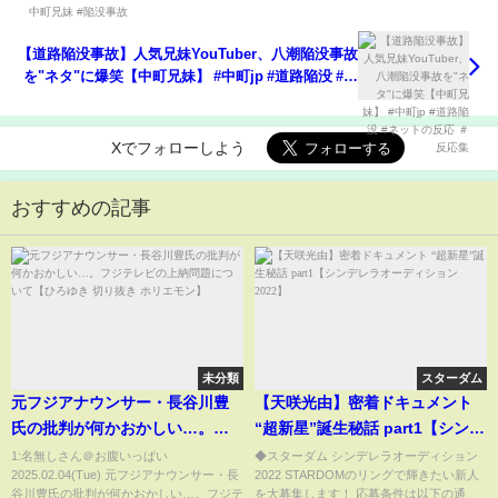
【道路陥没事故】人気兄妹YouTuber、八潮陥没事故
を"ネタ"に爆笑【中町兄妹】 #中町jp #道路陥没 #ネ
ットの反応 ＃反応集
Xでフォローしよう
おすすめの記事
未分類
スターダム
元フジアナウンサー・長谷川豊
【天咲光由】密着ドキュメント
氏の批判が何かおかしい…。フ
“超新星”誕生秘話 part1【シンデ
ジテレビの上納問題について
レラオーディション2022】
1:名無しさん＠お腹いっぱい
◆スターダム シンデレラオーディション
2025.02.04(Tue) 元フジアナウンサー・長
2022 STARDOMのリングで輝きたい新人
【ひろゆき 切り抜き ホリエモ
谷川豊氏の批判が何かおかしい…。フジテ
を大募集します！ 応募条件は以下の通