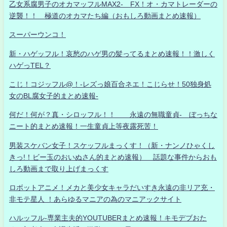
乙女系腐男子のオカマッフルMAX2- FX！オ・カマトレーダーの
逆襲！！ 極道のオカマたち編（おもしろ動画まとめ速報）
スーパーウンコ！
新・ハゲッフル！哀愁のハゲ男の髪ってるまとめ速報！！激しく
ハゲっTEL？
こじ！コジッフル@！-レズっ娘百合ネエ！こじらせ！50独身処
女のBL腐女子的まとめ速報-
何だ！何が？真・シロッフル！！ 永遠の無職童貞- ぼっちな
ニート的まとめ速報！一生童貞上等夜露死苦！
男装スケバン女子！スケッフルまっくす！（新・ナンノひゃくし
きっ!！ビー玉のおいぬさん的まとめ速報） 話題な事件からおも
しろ動画まで取り上げまっくす
ロボットアニメ！メカと美少女キャラだいすき永遠の非リア充・
非モテ星人 ！あらゆるマニアの為のマニアックサイト
ハルッフル-専業主夫的YOUTUBERまとめ速報！キモデブおた