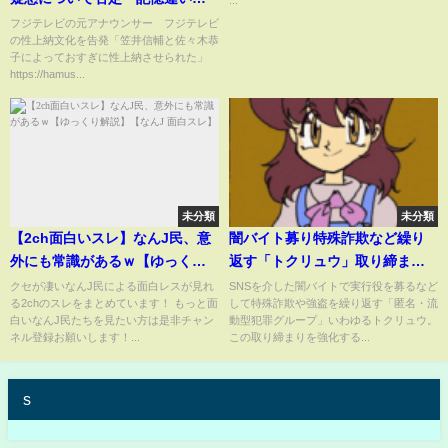
...
は？」←長谷川アナウンサーが
フジテレビの元アナウンサー フジテレビ
の性上納文化を告発「笠井信輔と佐々木恭
再反論「あの頃のDの何人かに聞
子によっておすぎに性上納させられた」
いたらすぐにわかるんじゃない
https://hamus...
ですか？」
未分類
未分類
【2ch面白いスレ】なんJ民、意
闇バイト募り特殊詐欺など繰り
外にも常識があるｗ【ゆっくり
返す「トクリュウ」取り締まり
解説】【なんJ 面白スレ】
強化に専門部署を新設 北海道
クセが凄いなんJ民による面白レスが見れ
SNSを介した闇バイトで実行役を募るなど
る2chのスレをまとめています！ もっと面
して特殊詐欺や強盗を繰り返す「匿名・流
警
白いなんJ民たちを見たい方は是非チャン
動型犯罪グループ」いわゆるトクリュウ。
ネル登録お願いします！...
この取り締まりを強化する...
s