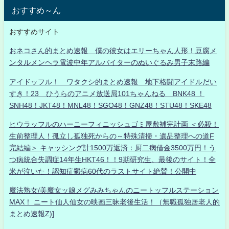
おすすめ～ん
おすすめサイト
おネコさん的まとめ速報 僕の彼女はエリーちゃん人形！豆腐メ
ンタルメンヘラ電波中年アルバイターのぬいぐるみ男子末路編
アイドッフル！ ワタクシ的まとめ速報 地下格闘アイドルだい
すき！23 ひうらのアニメ放送局101ちゃんねる BNK48 ！
SNH48！JKT48！MNL48！SGO48！GNZ48！STU48！SKE48
ヒウラッフルのハーニーフィニッシュゴミ屋敷補完計画 ＜必殺！
生前整理人！孤立し孤独死からの～特殊清掃・遺品整理への道F
完結編＞ キャッシング計1500万返済：厨二病借金3500万円！う
つ病統合失調症14年生HKT46！！9期研究生、最後のサイト！全
米が泣いた！認知症鬱病60代のラストサイト絶賛！公開中
魔法熟女/美魔女ッ娘メグみみちゃんのニートッフルステーション
MAX！ ニート仙人仙女の映画三昧老後生活！（無職孤独居老人的
まとめ速報Z)]