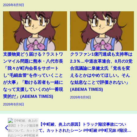
2026年8月9日
支援物資どう届ける？ラストワ
クラファン1億円達成も支持率は
ンマイル問題に熊本・八代市長
2.3％…中道改革連合、8月の3党
「我々が町内会長をサポート
合流議論に泉健太氏「党名を変
し”毛細血管”を作っていくこと
えるとかはやめてほしい。そん
が大事」「動ける若者も一緒に
な姑息なことで評価されない」
なって支援していくのが一番現
(ABEMA TIMES)
実的だ」(ABEMA TIMES)
2026年8月9日
2026年8月9日
【中町綾、炎上の原因】トラック陥没事故につい
て。カットされたシーン #中町綾 #中町兄妹 #陥没事
故