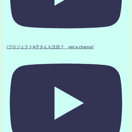
/プロジェクトA子さんも注目？ get a chance!