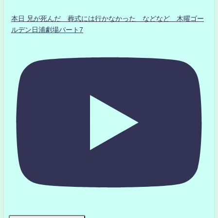
本日 兄が死んだ 葬式には行かなかった などなど 木曜ゴー
ルデン日浦劇場パート7