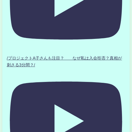
/プロジェクトA子さんも注目？ なぜ私は入会拒否？真相が
刺さる3分間？/