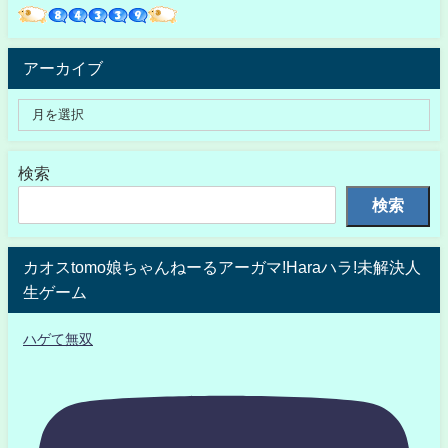
アーカイブ
検索
検索
カオスtomo娘ちゃんねーるアーガマ!Haraハラ!未解決人
生ゲーム
ハゲて無双