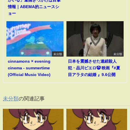
情報｜ABEMA的ニュースシ
ョー
未分類
未分類
cinnamons × evening
日本を震撼させた連続殺人
cinema - summertime
犯・品川ピエロ🤡 映画『#夏
(Official Music Video)
目アラタの結婚 』9.6公開
未分類
の関連記事