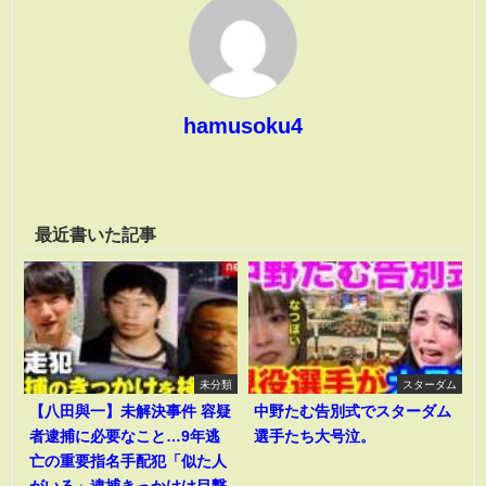
hamusoku4
最近書いた記事
未分類
スターダム
【八田與一】未解決事件 容疑
中野たむ告別式でスターダム
者逮捕に必要なこと…9年逃
選手たち大号泣。
亡の重要指名手配犯「似た人
がいる」逮捕きっかけは目撃