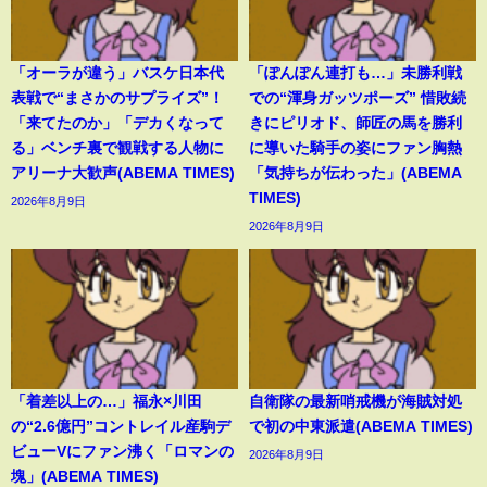
「オーラが違う」バスケ日本代
「ぽんぽん連打も…」未勝利戦
表戦で“まさかのサプライズ”！
での“渾身ガッツポーズ” 惜敗続
「来てたのか」「デカくなって
きにピリオド、師匠の馬を勝利
る」ベンチ裏で観戦する人物に
に導いた騎手の姿にファン胸熱
アリーナ大歓声(ABEMA TIMES)
「気持ちが伝わった」(ABEMA
TIMES)
2026年8月9日
2026年8月9日
「着差以上の…」福永×川田
自衛隊の最新哨戒機が海賊対処
の“2.6億円”コントレイル産駒デ
で初の中東派遣(ABEMA TIMES)
ビューVにファン沸く「ロマンの
2026年8月9日
塊」(ABEMA TIMES)