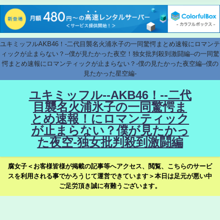
ユキミッフルAKB46！-二代目襲名火浦氷子の一同驚愕まとめ速報にロマンテ
ィックが止まらない？--僕が見たかった夜空！独女批判殺到激闘編--の一同驚
愕まとめ速報にロマンティックが止まらない？-僕の見たかった夜空編--僕の
見たかった星空編-
ユキミッフル--AKB46！--二代
目襲名火浦氷子の一同驚愕ま
とめ速報！にロマンティック
が止まらない？僕が見たかっ
た夜空-独女批判殺到激闘編
腐女子＜お客様皆様が掲載の記事等へアクセス、閲覧、こちらのサービ
スを利用される事でかろうじて運営できています＞本日は足元が悪い中
ご足労頂き誠に有難うございます。