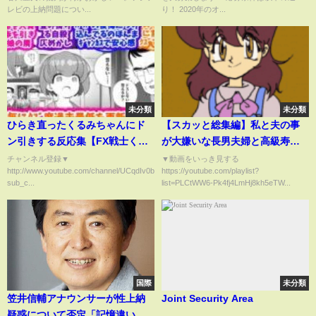
ン】
レビの上納問題につい...
り！ 2020年のオ...
未分類
未分類
ひらき直ったくるみちゃんにド
【スカッと総集編】私と夫の事
ン引きする反応集【FX戦士くる
が大嫌いな長男夫婦と高級寿司
みちゃん】【43話】
屋へ行くと私達の席がない。長
チャンネル登録▼
▼動画をいっき見する
http://www.youtube.com/channel/UCqdIv0bRRu3HujI6dHuzw6Q?
https://youtube.com/playlist?
男「予約間違えたw財布おいて帰
sub_c...
list=PLCtWW6-Pk4fj4LmHj8kh5eTW...
れw」私「いいけどアナタ達本当
に大丈夫？後悔するよ？」長男
嫁「するかw」1時間後w
国際
未分類
笠井信輔アナウンサーが性上納
Joint Security Area
疑惑について否定「記憶違いで