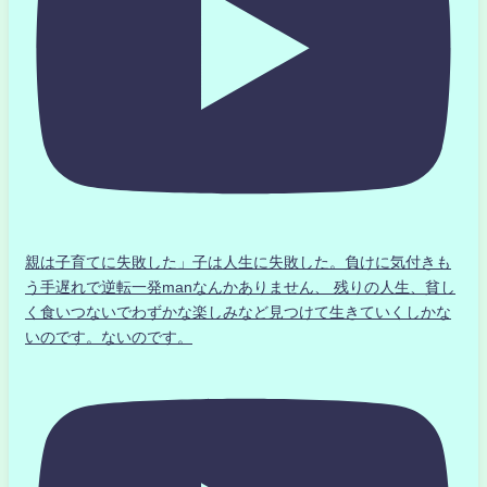
親は子育てに失敗した」子は人生に失敗した。負けに気付きも
う手遅れで逆転一発manなんかありません、 残りの人生、貧し
く食いつないでわずかな楽しみなど見つけて生きていくしかな
いのです。ないのです。