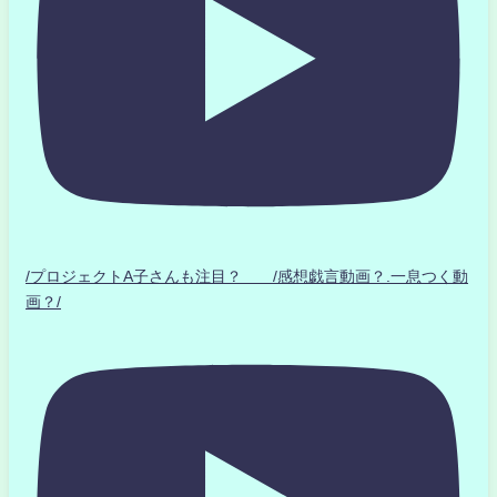
/プロジェクトA子さんも注目？ /感想戯言動画？.一息つく動
画？/