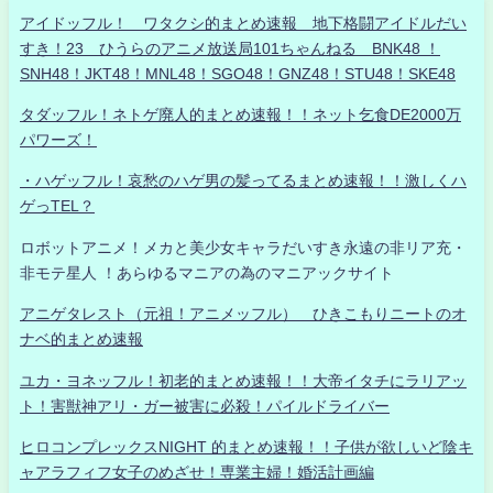
アイドッフル！ ワタクシ的まとめ速報 地下格闘アイドルだい
すき！23 ひうらのアニメ放送局101ちゃんねる BNK48 ！
SNH48！JKT48！MNL48！SGO48！GNZ48！STU48！SKE48
タダッフル！ネトゲ廃人的まとめ速報！！ネット乞食DE2000万
パワーズ！
・ハゲッフル！哀愁のハゲ男の髪ってるまとめ速報！！激しくハ
ゲっTEL？
ロボットアニメ！メカと美少女キャラだいすき永遠の非リア充・
非モテ星人 ！あらゆるマニアの為のマニアックサイト
アニゲタレスト（元祖！アニメッフル） ひきこもりニートのオ
ナベ的まとめ速報
ユカ・ヨネッフル！初老的まとめ速報！！大帝イタチにラリアッ
ト！害獣神アリ・ガー被害に必殺！パイルドライバー
ヒロコンプレックスNIGHT 的まとめ速報！！子供が欲しいど陰キ
ャアラフィフ女子のめざせ！専業主婦！婚活計画編