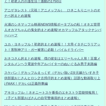
く！初老人の介護生活！激動の1750日
アニゲタレスト（元祖！アニメッフル） ひきこもりニートのオ
ナベ的まとめ速報
火浦のシネマッフル映画NEWS情報ポータブルの杜！オネエ管理
人オカマちゃんの鬼女的まとめ速報!オカマッフルアタックナンバ
ーハーフ
ユカ・ヨネッフル！初老的まとめ速報！！大帝イタチにラリアッ
ト！害獣神アリ・ガー被害に必殺！パイルドライバー
おネコさん的まとめ速報 僕の彼女はエリーちゃん人形！豆腐メ
ンタルメンヘラ電波中年アルバイターのぬいぐるみ男子末路編
スケバン！デカッフルまっくす（デカい強い2次元嫁だいすき子
供部屋おじさんヒロシ之古惑仔的まとめ速報）話題な動画取り上
げMAX！デカいは正義刑事編
アキヨッフル-！ネオニートスケ番長のエキストラ芸能情報局！
（子ども部屋おばさんの自宅警備員的まとめ速報）