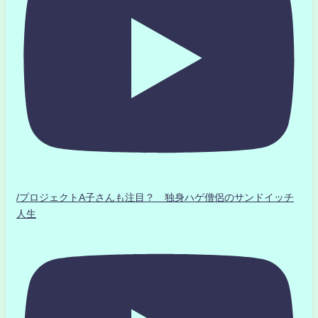
/プロジェクトA子さんも注目？ 独身ハゲ僧侶のサンドイッチ
人生