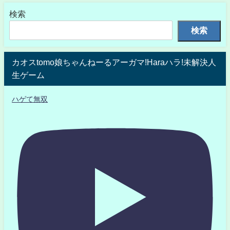
検索
検索
カオスtomo娘ちゃんねーるアーガマ!Haraハラ!未解決人
生ゲーム
ハゲて無双