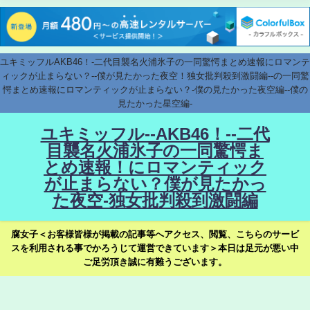
ユキミッフルAKB46！-二代目襲名火浦氷子の一同驚愕まとめ速報にロマンテ
ィックが止まらない？--僕が見たかった夜空！独女批判殺到激闘編--の一同驚
愕まとめ速報にロマンティックが止まらない？-僕の見たかった夜空編--僕の
見たかった星空編-
ユキミッフル--AKB46！--二代
目襲名火浦氷子の一同驚愕ま
とめ速報！にロマンティック
が止まらない？僕が見たかっ
た夜空-独女批判殺到激闘編
腐女子＜お客様皆様が掲載の記事等へアクセス、閲覧、こちらのサービ
スを利用される事でかろうじて運営できています＞本日は足元が悪い中
ご足労頂き誠に有難うございます。