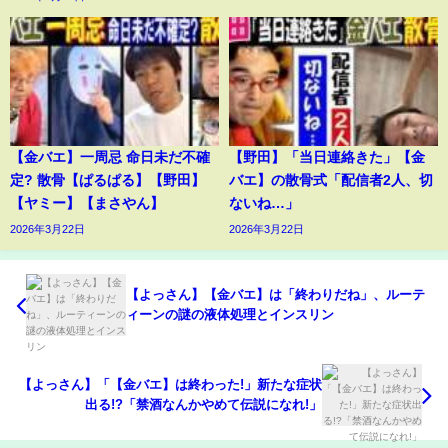
【金バエ】一周忌 命日未だ不確
【野田】「当日連絡きた」【金
定? 散骨【ぱるぱる】【野田】
バエ】の散骨式「配信者2人、切
【ヤミー】【まさやん】
ないね…」
2026年3月22日
2026年3月22日
【よっさん】【金バエ】は「終わりだね」、ルーテ
ィーンの謎の液体処理とインスリン
【よっさん】「【金バエ】は終わった!」新たな症状
出る!?「禁酒なんかやめて伝説になれ!」