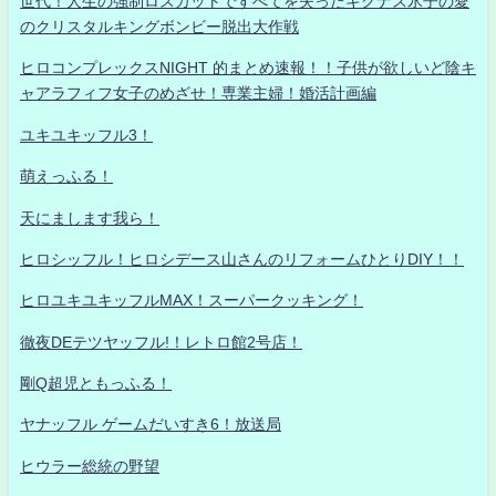
世代！人生の強制ロスカットですべてを失ったキグナス氷子の愛
のクリスタルキングボンビー脱出大作戦
ヒロコンプレックスNIGHT 的まとめ速報！！子供が欲しいど陰キ
ャアラフィフ女子のめざせ！専業主婦！婚活計画編
ユキユキッフル3！
萌えっふる！
天にまします我ら！
ヒロシッフル！ヒロシデース山さんのリフォームひとりDIY！！
ヒロユキユキッフルMAX！スーパークッキング！
徹夜DEテツヤッフル!！レトロ館2号店！
剛Q超児ともっふる！
ヤナッフル ゲームだいすき6！放送局
ヒウラー総統の野望