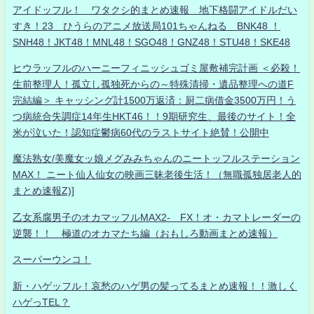
アイドッフル！ ワタクシ的まとめ速報 地下格闘アイドルだい
すき！23 ひうらのアニメ放送局101ちゃんねる BNK48 ！
SNH48！JKT48！MNL48！SGO48！GNZ48！STU48！SKE48
ヒウラッフルのハーニーフィニッシュゴミ屋敷補完計画 ＜必殺！
生前整理人！孤立し孤独死からの～特殊清掃・遺品整理への道F
完結編＞ キャッシング計1500万返済：厨二病借金3500万円！う
つ病統合失調症14年生HKT46！！9期研究生、最後のサイト！全
米が泣いた！認知症鬱病60代のラストサイト絶賛！公開中
魔法熟女/美魔女ッ娘メグみみちゃんのニートッフルステーション
MAX！ ニート仙人仙女の映画三昧老後生活！（無職孤独居老人的
まとめ速報Z)]
乙女系腐男子のオカマッフルMAX2- FX！オ・カマトレーダーの
逆襲！！ 極道のオカマたち編（おもしろ動画まとめ速報）
スーパーウンコ！
新・ハゲッフル！哀愁のハゲ男の髪ってるまとめ速報！！激しく
ハゲっTEL？