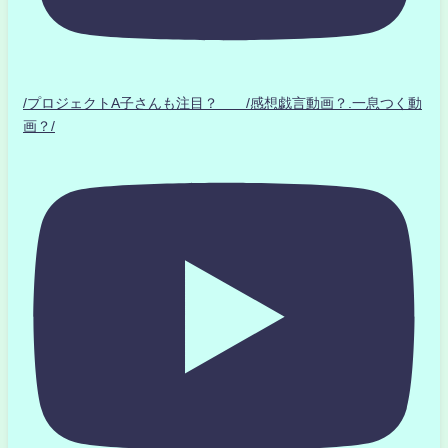
/プロジェクトA子さんも注目？ /感想戯言動画？.一息つく動
画？/