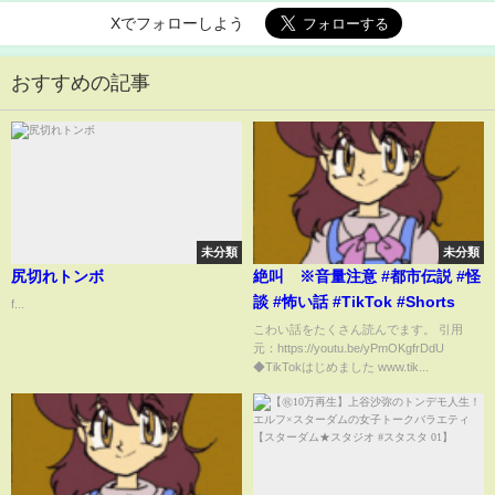
Xでフォローしよう
おすすめの記事
未分類
未分類
尻切れトンボ
絶叫 ※音量注意 #都市伝説 #怪
談 #怖い話 #TikTok #Shorts
f...
こわい話をたくさん読んでます。 引用
元：https://youtu.be/yPmOKgfrDdU
◆TikTokはじめました www.tik...