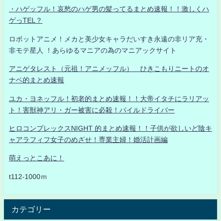
・ハゲッフル！哀愁のハゲ男の髪ってるまとめ速報！！激しくハ
ゲっTEL？
ロボットアニメ！メカと美少女キャラだいすき永遠の非リア充・
非モテ星人 ！あらゆるマニアの為のマニアックサイト
アニゲタレスト（元祖！アニメッフル） ひきこもりニートのオ
ナベ的まとめ速報
ユカ・ヨネッフル！初老的まとめ速報！！大帝イタチにラリアッ
ト！害獣神アリ・ガー被害に必殺！パイルドライバー
ヒロコンプレックスNIGHT 的まとめ速報！！子供が欲しいど陰キ
ャアラフィフ女子のめざせ！専業主婦！婚活計画編
萌えっとこあに！
t112-1000ｍ
カテゴリー