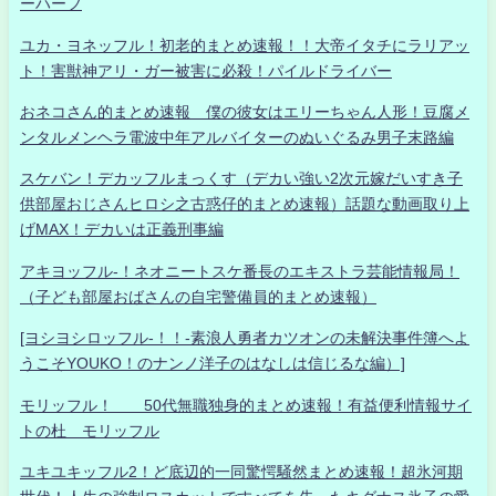
ーハーフ
ユカ・ヨネッフル！初老的まとめ速報！！大帝イタチにラリアッ
ト！害獣神アリ・ガー被害に必殺！パイルドライバー
おネコさん的まとめ速報 僕の彼女はエリーちゃん人形！豆腐メ
ンタルメンヘラ電波中年アルバイターのぬいぐるみ男子末路編
スケバン！デカッフルまっくす（デカい強い2次元嫁だいすき子
供部屋おじさんヒロシ之古惑仔的まとめ速報）話題な動画取り上
げMAX！デカいは正義刑事編
アキヨッフル-！ネオニートスケ番長のエキストラ芸能情報局！
（子ども部屋おばさんの自宅警備員的まとめ速報）
[ヨシヨシロッフル-！！-素浪人勇者カツオンの未解決事件簿へよ
うこそYOUKO！のナンノ洋子のはなしは信じるな編）]
モリッフル！ 50代無職独身的まとめ速報！有益便利情報サイ
トの杜 モリッフル
ユキユキッフル2！ど底辺的一同驚愕騒然まとめ速報！超氷河期