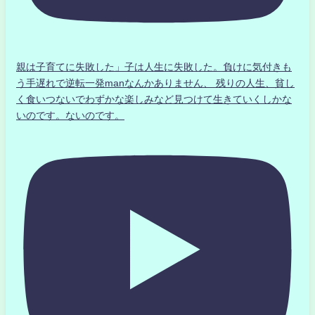
親は子育てに失敗した」子は人生に失敗した。負けに気付きも
う手遅れで逆転一発manなんかありません、 残りの人生、貧し
く食いつないでわずかな楽しみなど見つけて生きていくしかな
いのです。ないのです。