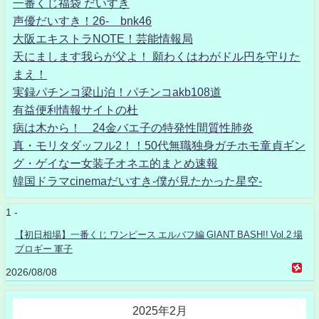
一番くじ福袋 だいすき
声優だいすき！26- bnk46
大阪エキストラNOTE！芸能情報局
天にまします我らが父よ！ 願わくはわがドル円を守りた
まえ！
実録パチンコ梁山泊！パチンコakb108道
有益便利情報サイトの杜
病は木から！ 24金バエ子の特発性間質性肺炎
真・モリタダッフル2！！50代無職独身ガチホモ童貞ギン
グ・ゲイなー女装子オネエ的まとめ速報
韓国ドラマcinemaだいすき-僕が見たかった星空-
1 -
【初日相場】一番くじ ワンピース エルバフ編 GIANT BASH!! Vol.2 場
ブロギー 軍子
2026/08/08
2025年2月