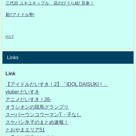
三代目 ユキユキッフル 花のひうら組! 見参！
魁!!アイドル塾!
t112
Links
Link
【アイドルだいすき！2】「IDOL DAISUKI！」
vtuber だいすき
アニメだいすき！26-
オラシオンの競馬グランプリ
スーパーウンコウーマンT・子なし
スケバン氷子のまとめ速報！
とおやまエリア51