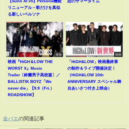
【Suno AI v5】Persona機能
恋のサマータイム
リニューアル－歌だけを真似
る新しいペルソナ
映画
映画
映画『HiGH＆LOW THE
「HiGH&LOW」映画最終章
WORST X』Music
の制作＆ライブ開催決定！
Trailer〔鈴蘭男子高校篇〕／
（HiGH&LOW 10th
BALLISTIK BOYZ「We
ANNIVERSARY スペシャル舞
never die」【9.9（Fri.）
台あいさつ付き上映会）
ROADSHOW】
金バエ
の関連記事