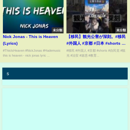
未分類
未分類
Nick Jonas - This is Heaven
【移民】観光公害が深刻。#移民
(Lyrics)
#外国人 #京都 #日本 #shorts #
自民党 #観光 #治安 #迷惑 #教育
#ThisIsHeaven #NickJonas #Hademusic
#移民 #外国人 #京都 #shorts #自民党 #観
this is heaven - nick jonas lyric ...
光 #治安 #迷惑 #教育...
s