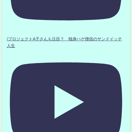
/プロジェクトA子さんも注目？ 独身ハゲ僧侶のサンドイッチ
人生