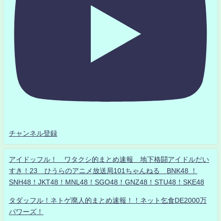
チャンネル登録
アイドッフル！ ワタクシ的まとめ速報 地下格闘アイドルだい
すき！23 ひうらのアニメ放送局101ちゃんねる BNK48 ！
SNH48！JKT48！MNL48！SGO48！GNZ48！STU48！SKE48
タダッフル！ネトゲ廃人的まとめ速報！！ネット乞食DE2000万
パワーズ！