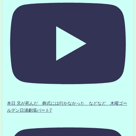
本日 兄が死んだ 葬式には行かなかった などなど 木曜ゴー
ルデン日浦劇場パート7