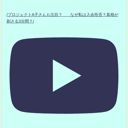
/プロジェクトA子さんも注目？ なぜ私は入会拒否？真相が
刺さる3分間？/