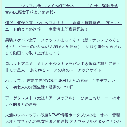
こじ！コジッフル@！-レズっ娘百合ネエ！こじらせ！50独身処
女のBL腐女子的まとめ速報-
何だ！何が？真・シロッフル！！ 永遠の無職童貞- ぼっちな
ニート的まとめ速報！一生童貞上等夜露死苦！
男装スケバン女子！スケッフルまっくす！（新・ナンノひゃくし
きっ!！ビー玉のおいぬさん的まとめ速報） 話題な事件からおも
しろ動画まで取り上げまっくす
ロボットアニメ！メカと美少女キャラだいすき永遠の非リア充・
非モテ星人 ！あらゆるマニアの為のマニアックサイト
ハルッフル-専業主夫的YOUTUBERまとめ速報！キモデブおた
く！初老人の介護生活！激動の1750日
アニゲタレスト（元祖！アニメッフル） ひきこもりニートのオ
ナベ的まとめ速報
火浦のシネマッフル映画NEWS情報ポータブルの杜！オネエ管理
人オカマちゃんの鬼女的まとめ速報!オカマッフルアタックナンバ