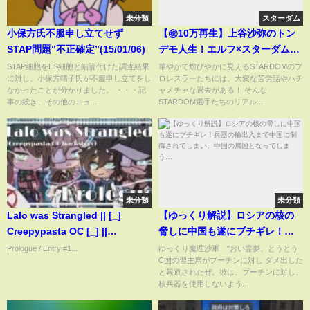
未分類
スターダム
小保方氏不服申し立てせず
【㊗10万再生】上谷沙弥のトン
STAP問題“不正確定”(15/01/06)
デモ人生！エルフ×スターダムの
女子トークバラエティ【スター
STAP細胞をES細胞と結論付けた調査結果
華やかで煌びやかに見えるSTARDOMのプ
に対し、小保方晴子氏が不服申し立てをし
ロレスラーたちには、大変な苦労話やハチ
ダム★スタジオ #スタスタ 01】
なかったことが分かりました。 ・・・記
ャメチャな過去がある！ そんな
事の続き、その他のニュ...
STARDOM選手たちのリアル...
未分類
未分類
Lalo was Strangled || [_]
【ゆっくり解説】ロシアの核の
Creepypasta OC [_] ||
脅しに中国も遂にブチギレ！兵
.Prologue.
器の輸出入まで中国に制御され
Prologue / Entry #1...
ゆっくり魔理沙軍 "おい霊夢、とうとう
C国の習主席がプーチンに対し ダメ出した
てしまい、中国の属国となって
と報道されたぜ。彼は、プーチンに対し、
しまう…
核兵器を使用しないよう...