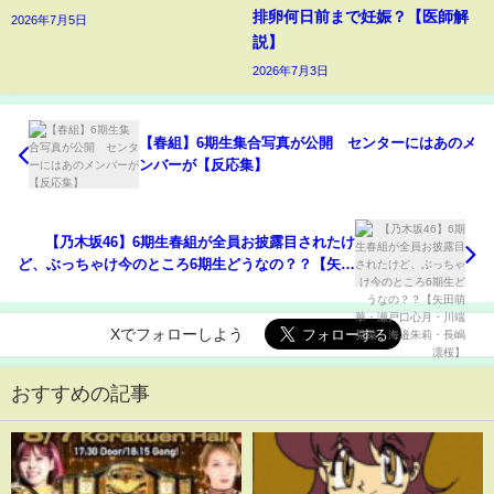
排卵何日前まで妊娠？【医師解
2026年7月5日
説】
2026年7月3日
【春組】6期生集合写真が公開 センターにはあのメ
ンバーが【反応集】
【乃木坂46】6期生春組が全員お披露目されたけ
ど、ぶっちゃけ今のところ6期生どうなの？？【矢田
萌華・瀬戸口心月・川端晃菜・海邉朱莉・長嶋凛
桜】
Xでフォローしよう
おすすめの記事