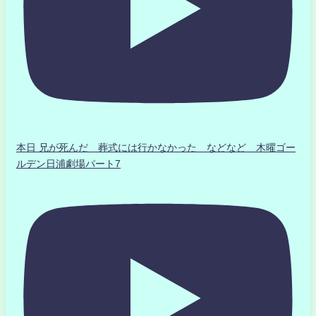
本日 兄が死んだ 葬式には行かなかった などなど 木曜ゴー
ルデン日浦劇場パート7