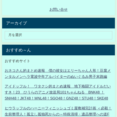
お問い合せ
アーカイブ
おすすめ～ん
おすすめサイト
おネコさん的まとめ速報 僕の彼女はエリーちゃん人形！豆腐メ
ンタルメンヘラ電波中年アルバイターのぬいぐるみ男子末路編
アイドッフル！ ワタクシ的まとめ速報 地下格闘アイドルだい
すき！23 ひうらのアニメ放送局101ちゃんねる BNK48 ！
SNH48！JKT48！MNL48！SGO48！GNZ48！STU48！SKE48
ヒウラッフルのハーニーフィニッシュゴミ屋敷補完計画 ＜必殺！
生前整理人！孤立し孤独死からの～特殊清掃・遺品整理への道F