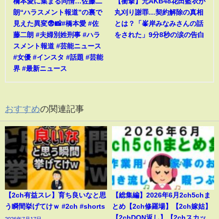
橋本愛に集まる同情…佐藤二
【衝撃】元AKB48花田藍衣が
朗“ハラスメント報道”の裏で
丸刈り謝罪…契約解除の真相
見えた異変😨📸#橋本愛 #佐
とは？「峯岸みなみさんの話
藤二朗 #夫婦別姓刑事 #ハラ
をされた」9分8秒の涙の告白
スメント報道 #芸能ニュース
#女優 #インスタ #話題 #芸能
界 #最新ニュース
おすすめ
の関連記事
【2ch有益スレ】育ち良いなと思
【総集編】2026年6月2ch5chま
う瞬間挙げてけｗ #2ch #shorts
とめ【2ch修羅場】【2ch嫁姑】
【2chDQN返し】【2chスカッ
2026年7月17日