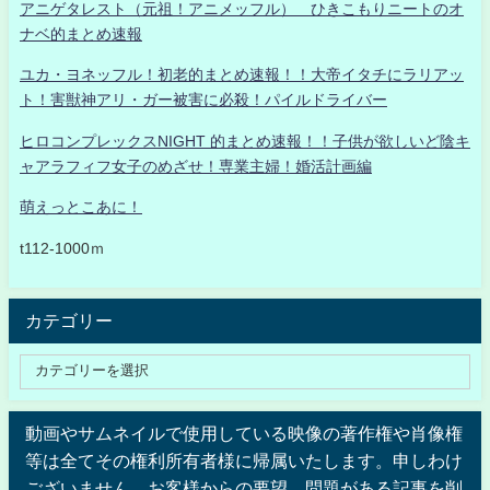
アニゲタレスト（元祖！アニメッフル） ひきこもりニートのオ
ナベ的まとめ速報
ユカ・ヨネッフル！初老的まとめ速報！！大帝イタチにラリアッ
ト！害獣神アリ・ガー被害に必殺！パイルドライバー
ヒロコンプレックスNIGHT 的まとめ速報！！子供が欲しいど陰キ
ャアラフィフ女子のめざせ！専業主婦！婚活計画編
萌えっとこあに！
t112-1000ｍ
カテゴリー
動画やサムネイルで使用している映像の著作権や肖像権
等は全てその権利所有者様に帰属いたします。申しわけ
ございません。お客様からの要望、問題がある記事を削