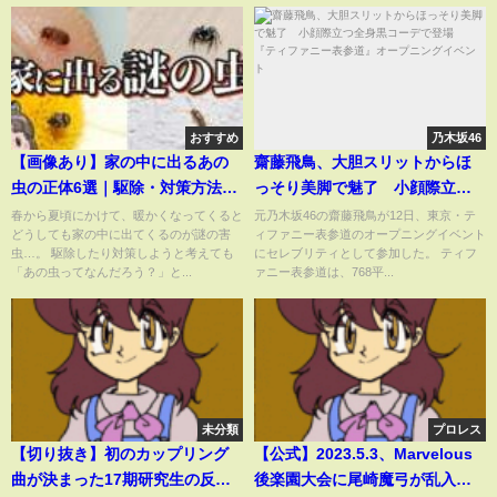
おすすめ
乃木坂46
【画像あり】家の中に出るあの
齋藤飛鳥、大胆スリットからほ
虫の正体6選｜駆除・対策方法も
っそり美脚で魅了 小顔際立つ
紹介
全身黒コーデで登場 『ティフ
春から夏頃にかけて、暖かくなってくると
元乃木坂46の齋藤飛鳥が12日、東京・テ
どうしても家の中に出てくるのが謎の害
ィファニー表参道のオープニングイベント
ァニー表参道』オープニングイ
虫…。 駆除したり対策しようと考えても
にセレブリティとして参加した。 ティフ
ベント
「あの虫ってなんだろう？」と...
ァニー表参道は、768平...
未分類
プロレス
【切り抜き】初のカップリング
【公式】2023.5.3、Marvelous
曲が決まった17期研究生の反応
後楽園大会に尾崎魔弓が乱入！