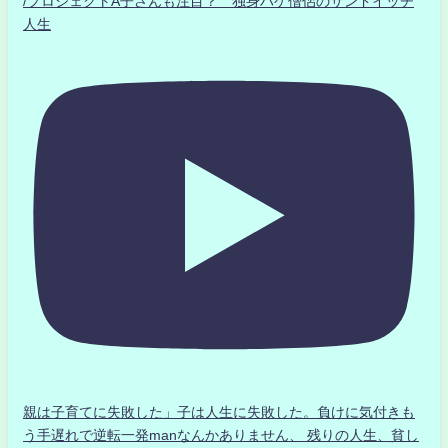
/プロジェクトA子さんも注目？ 独身ハゲ僧侶のサンドイッチ
人生
親は子育てに失敗した」子は人生に失敗した。負けに気付きも
う手遅れで逆転一発manなんかありません、 残りの人生、貧し