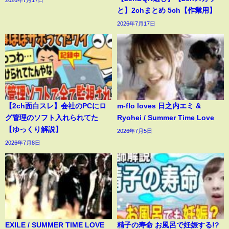
と】2chまとめ 5ch【作業用】
2026年7月17日
【2ch面白スレ】会社のPCにロ
m-flo loves 日之内エミ &
グ管理のソフト入れられてた
Ryohei / Summer Time Love
【ゆっくり解説】
2026年7月5日
2026年7月8日
EXILE / SUMMER TIME LOVE
精子の寿命 お風呂で妊娠する!?