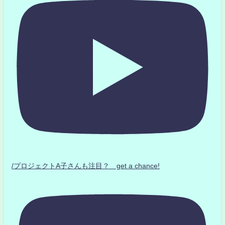
/プロジェクトA子さんも注目？ get a chance!