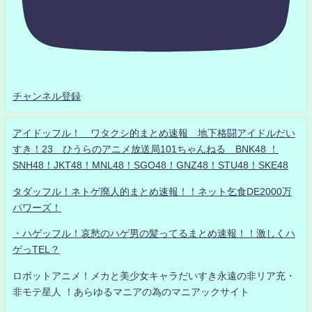
チャンネル登録
アイドッフル！ ワタクシ的まとめ速報 地下格闘アイドルだい
すき！23 ひうらのアニメ放送局101ちゃんねる BNK48 ！
SNH48！JKT48！MNL48！SGO48！GNZ48！STU48！SKE48
タダッフル！ネトゲ廃人的まとめ速報！！ネット乞食DE2000万
パワーズ！
・ハゲッフル！哀愁のハゲ男の髪ってるまとめ速報！！激しくハ
ゲっTEL？
ロボットアニメ！メカと美少女キャラだいすき永遠の非リア充・
非モテ星人 ！あらゆるマニアの為のマニアックサイト