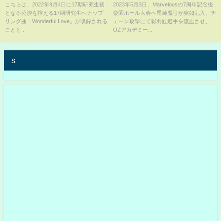
【いー研】
彩羽匠を流血に追い込み対戦要
こちらは、2022年9月4日に17期研究生初
2023年5月3日、Marvelousの7周年記念後
となる公演を控える17期研究生へカップ
楽園ホール大会へ尾崎魔弓が突如乱入。チ
求を叩きつける！
リング曲「Wonderful Love」が収録される
ェーン攻撃にて彩羽匠選手を流血させ、
ことと...
OZアカデミー...
s