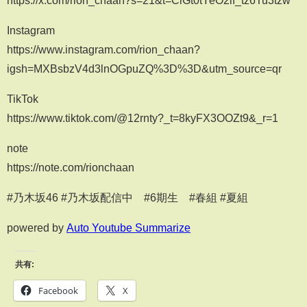
https://x.com/rion_chaan?s=21&t=ClGt0tYeO2if_tz6Tu3tzw
Instagram
https://www.instagram.com/rion_chaan?
igsh=MXBsbzV4d3lnOGpuZQ%3D%3D&utm_source=qr
TikTok
https://www.tiktok.com/@12rnty?_t=8kyFX3OOZt9&_r=1
note
https://note.com/rionchaan
#乃木坂46 #乃木坂配信中 #6期生 #春組 #夏組
powered by
Auto Youtube Summarize
共有:
Facebook
X