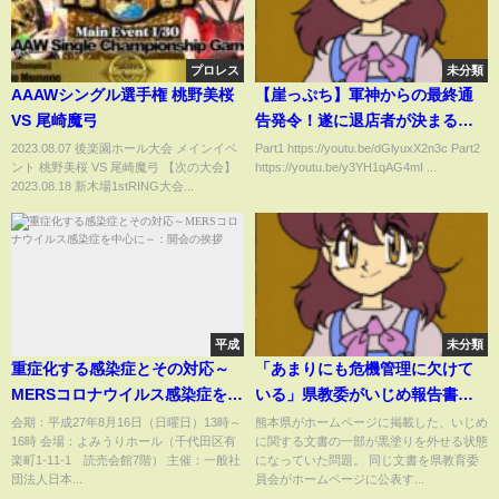
プロレス
未分類
AAAWシングル選手権 桃野美桜
【崖っぷち】軍神からの最終通
VS 尾崎魔弓
告発令！遂に退店者が決まる…
2023.08.07 後楽園ホール大会 メインイベ
Part1 https://youtu.be/dGlyuxX2n3c Part2
ント 桃野美桜 VS 尾崎魔弓 【次の大会】
https://youtu.be/y3YH1qAG4mI ...
2023.08.18 新木場1stRING大会...
平成
未分類
重症化する感染症とその対応～
「あまりにも危機管理に欠けて
MERSコロナウイルス感染症を中
いる」県教委がいじめ報告書を
心に～：開会の挨拶
黒塗りせず掲載
会期：平成27年8月16日（日曜日）13時～
熊本県がホームページに掲載した、いじめ
16時 会場：よみうりホール（千代田区有
に関する文書の一部が黒塗りを外せる状態
楽町1-11-1 読売会館7階） 主催：一般社
になっていた問題。 同じ文書を県教育委
団法人日本...
員会がホームページに公表す...