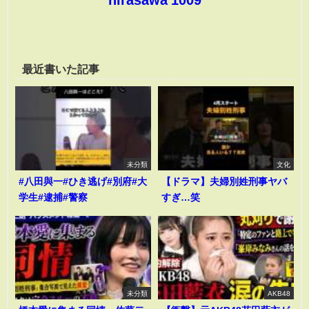
最近書いた記事
未分類
文化
#八田與一#ひき逃げ#別府#大
【ドラマ】夫婦別姓刑事ヤバ
学生#逮捕#警察
すぎ…笑
未分類
AKB48