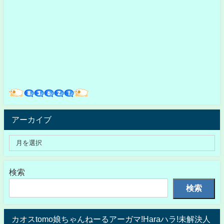
アーカイブ
検索
検索
カオスtomo娘ちゃんねーるアーガマ!Haraハラ!未解決人