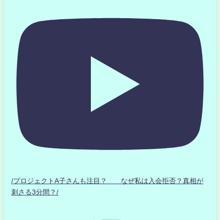
/プロジェクトA子さんも注目？ なぜ私は入会拒否？真相が
刺さる3分間？/