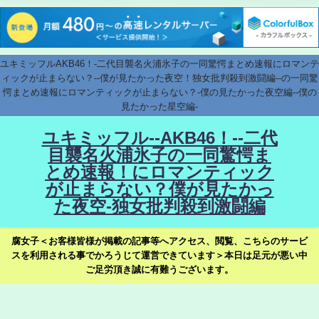
ユキミッフルAKB46！-二代目襲名火浦氷子の一同驚愕まとめ速報にロマンテ
ィックが止まらない？--僕が見たかった夜空！独女批判殺到激闘編--の一同驚
愕まとめ速報にロマンティックが止まらない？-僕の見たかった夜空編--僕の
見たかった星空編-
ユキミッフル--AKB46！--二代
目襲名火浦氷子の一同驚愕ま
とめ速報！にロマンティック
が止まらない？僕が見たかっ
た夜空-独女批判殺到激闘編
腐女子＜お客様皆様が掲載の記事等へアクセス、閲覧、こちらのサービ
スを利用される事でかろうじて運営できています＞本日は足元が悪い中
ご足労頂き誠に有難うございます。