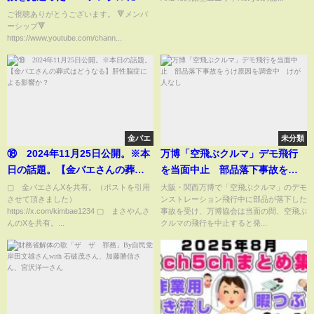
いて思うこと！【乃木坂46】
ご視聴ありがとうございます。 🔻メンバ
ーシップ🔻
https://www.youtube.com/chann...
金バエ
未分類
⑱ 2024年11月25日公開。※本
万博「空飛ぶクルマ」デモ飛行
日の話題。【金バエさんの葬式
を当面中止 部品落下事故をう
はどうなる】肝性脳症による影
け原因を調査中 けが人なし
▢ 金バエさんXを共有。（ポストを引用
大阪・関西万博で「空飛ぶクルマ」のデモ
させて頂きました）
ンストレーション飛行中に部品が落下した
響か？
https://x.com/kimbae1234 ▢ まさやんさ
事故を受け、万博協会は当面の間、空飛ぶ
んのXを共有。...
クルマの飛行を中止すると発...