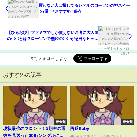
買わない人は損してるレベルのローソンの神スイー
ツ7選 #おすすめ #保存
【ひるおび】ファミマでしか買えない若者に大人気
の〇〇とは？ローソンで無印の〇〇が意外なヒット
商品に!!
Xでフォローしよう
おすすめの記事
未分類
未分類
現状最強のフロント！5期生の選
西瓜Baby
抜を見送った30thシングルにつ
AKB48の派生ユニットNot yetの曲...