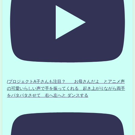
/プロジェクトA子さんも注目？ お母さんだよ とアニメ声
の可愛いらしい声で手を振ってくれる 起き上がりながら両手
をパタパタさせて 右へ左へと ダンスする