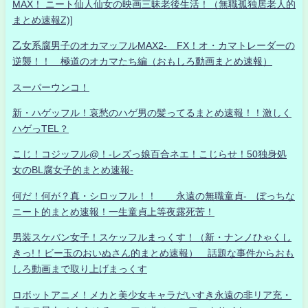
MAX！ ニート仙人仙女の映画三昧老後生活！（無職孤独居老人的
まとめ速報Z)]
乙女系腐男子のオカマッフルMAX2- FX！オ・カマトレーダーの
逆襲！！ 極道のオカマたち編（おもしろ動画まとめ速報）
スーパーウンコ！
新・ハゲッフル！哀愁のハゲ男の髪ってるまとめ速報！！激しく
ハゲっTEL？
こじ！コジッフル@！-レズっ娘百合ネエ！こじらせ！50独身処
女のBL腐女子的まとめ速報-
何だ！何が？真・シロッフル！！ 永遠の無職童貞- ぼっちな
ニート的まとめ速報！一生童貞上等夜露死苦！
男装スケバン女子！スケッフルまっくす！（新・ナンノひゃくし
きっ!！ビー玉のおいぬさん的まとめ速報） 話題な事件からおも
しろ動画まで取り上げまっくす
ロボットアニメ！メカと美少女キャラだいすき永遠の非リア充・