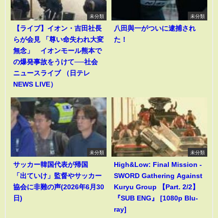
未分類
未分類
【ライブ】イオン・吉田社長
八田與一がついに逮捕され
らが会見 「尊い命失われ大変
た！
無念」 イオンモール熊本で
の爆発事故をうけて──社会
ニュースライブ （日テレ
NEWS LIVE）
未分類
未分類
サッカー韓国代表が帰国
High&Low: Final Mission -
「出ていけ」監督やサッカー
SWORD Gathering Against
協会に非難の声(2026年6月30
Kuryu Group 【Part. 2/2】
日)
『SUB ENG』 [1080p Blu-
ray]