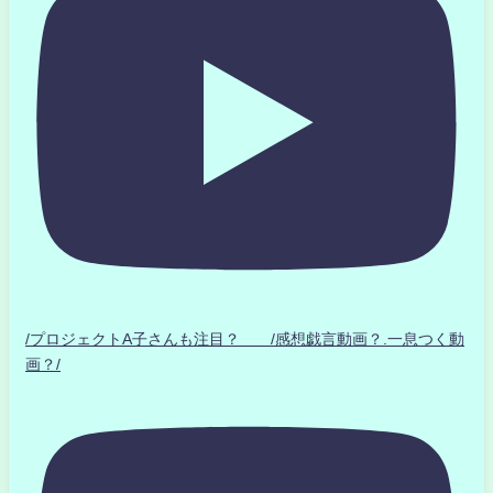
/プロジェクトA子さんも注目？ /感想戯言動画？.一息つく動
画？/