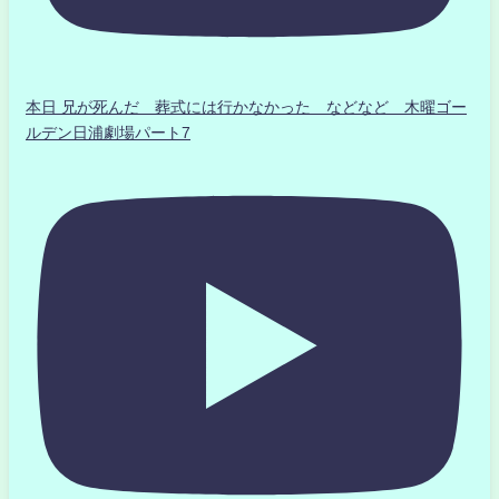
本日 兄が死んだ 葬式には行かなかった などなど 木曜ゴー
ルデン日浦劇場パート7