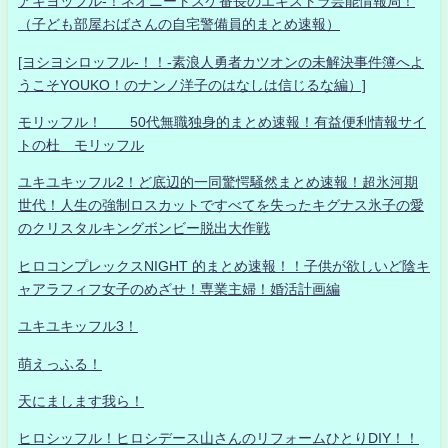
アキヨッフル-！ネオニートスケ番長のエキストラ芸能情報局！
（子ども部屋おばさんの自宅警備員的まとめ速報）
[ヨシヨシロッフル-！！-素浪人勇者カツオンの未解決事件簿へよ
うこそYOUKO！のナンノ洋子のはなしは信じるな編）]
モリッフル！ 50代無職独身的まとめ速報！有益便利情報サイ
トの杜 モリッフル
ユキユキッフル2！ど底辺的一同驚愕騒然まとめ速報！超氷河期
世代！人生の強制ロスカットですべてを失ったキグナス氷子の愛
のクリスタルキングボンビー脱出大作戦
ヒロコンプレックスNIGHT 的まとめ速報！！子供が欲しいど陰キ
ャアラフィフ女子のめざせ！専業主婦！婚活計画編
ユキユキッフル3！
萌えっふる！
天にまします我ら！
ヒロシッフル！ヒロシデース山さんのリフォームひとりDIY！！