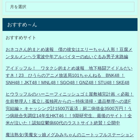
おすすめ～ん
おすすめサイト
おネコさん的まとめ速報 僕の彼女はエリーちゃん人形！豆腐メ
ンタルメンヘラ電波中年アルバイターのぬいぐるみ男子末路編
アイドッフル！ ワタクシ的まとめ速報 地下格闘アイドルだい
すき！23 ひうらのアニメ放送局101ちゃんねる BNK48 ！
SNH48！JKT48！MNL48！SGO48！GNZ48！STU48！SKE48
ヒウラッフルのハーニーフィニッシュゴミ屋敷補完計画 ＜必殺！
生前整理人！孤立し孤独死からの～特殊清掃・遺品整理への道F
完結編＞ キャッシング計1500万返済：厨二病借金3500万円！う
つ病統合失調症14年生HKT46！！9期研究生、最後のサイト！全
米が泣いた！認知症鬱病60代のラストサイト絶賛！公開中
魔法熟女/美魔女ッ娘メグみみちゃんのニートッフルステーション