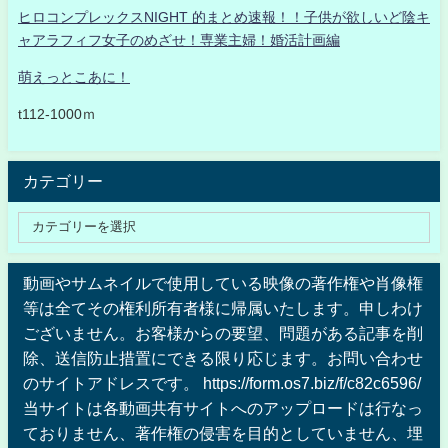
ヒロコンプレックスNIGHT 的まとめ速報！！子供が欲しいど陰キ
ャアラフィフ女子のめざせ！専業主婦！婚活計画編
萌えっとこあに！
t112-1000ｍ
カテゴリー
動画やサムネイルで使用している映像の著作権や肖像権
等は全てその権利所有者様に帰属いたします。申しわけ
ございません。お客様からの要望、問題がある記事を削
除、送信防止措置にできる限り応じます。お問い合わせ
のサイトアドレスです。 https://form.os7.biz/f/c82c6596/
当サイトは各動画共有サイトへのアップロードは行なっ
ておりません、著作権の侵害を目的としていません、埋