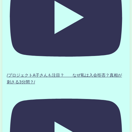
/プロジェクトA子さんも注目？ なぜ私は入会拒否？真相が
刺さる3分間？/