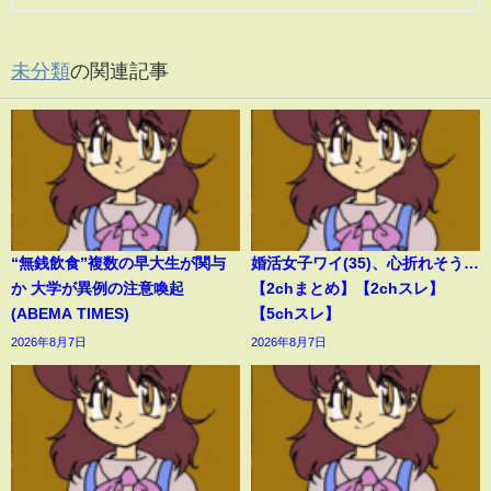
未分類
の関連記事
“無銭飲食”複数の早大生が関与
婚活女子ワイ(35)、心折れそう…
か 大学が異例の注意喚起
【2chまとめ】【2chスレ】
(ABEMA TIMES)
【5chスレ】
2026年8月7日
2026年8月7日