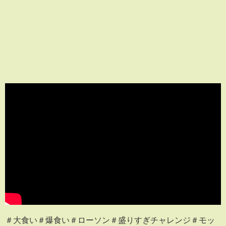
＃大食い＃爆食い＃ローソン＃盛りすぎチャレンジ＃モッ