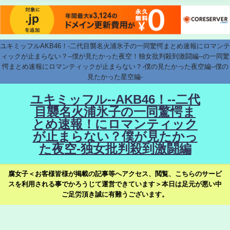
ユキミッフルAKB46！-二代目襲名火浦氷子の一同驚愕まとめ速報にロマンテ
ィックが止まらない？--僕が見たかった夜空！独女批判殺到激闘編--の一同驚
愕まとめ速報にロマンティックが止まらない？-僕の見たかった夜空編--僕の
見たかった星空編-
ユキミッフル--AKB46！--二代
目襲名火浦氷子の一同驚愕ま
とめ速報！にロマンティック
が止まらない？僕が見たかっ
た夜空-独女批判殺到激闘編
腐女子＜お客様皆様が掲載の記事等へアクセス、閲覧、こちらのサービ
スを利用される事でかろうじて運営できています＞本日は足元が悪い中
ご足労頂き誠に有難うございます。