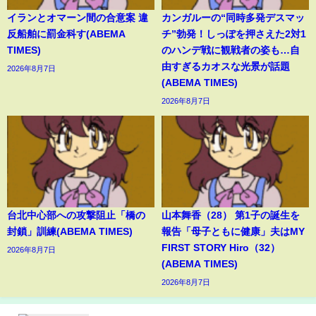
イランとオマーン間の合意案 違
カンガルーの“同時多発デスマッ
反船舶に罰金科す(ABEMA
チ”勃発！しっぽを押さえた2対1
TIMES)
のハンデ戦に観戦者の姿も…自
由すぎるカオスな光景が話題
2026年8月7日
(ABEMA TIMES)
2026年8月7日
台北中心部への攻撃阻止「橋の
山本舞香（28） 第1子の誕生を
封鎖」訓練(ABEMA TIMES)
報告「母子ともに健康」夫はMY
FIRST STORY Hiro（32）
2026年8月7日
(ABEMA TIMES)
2026年8月7日