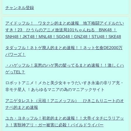
チャンネル登録
アイドッフル！ ワタクシ的まとめ速報 地下格闘アイドルだい
すき！23 ひうらのアニメ放送局101ちゃんねる BNK48 ！
SNH48！JKT48！MNL48！SGO48！GNZ48！STU48！SKE48
タダッフル！ネトゲ廃人的まとめ速報！！ネット乞食DE2000万
パワーズ！
・ハゲッフル！哀愁のハゲ男の髪ってるまとめ速報！！激しくハ
ゲっTEL？
ロボットアニメ！メカと美少女キャラだいすき永遠の非リア充・
非モテ星人 ！あらゆるマニアの為のマニアックサイト
アニゲタレスト（元祖！アニメッフル） ひきこもりニートのオ
ナベ的まとめ速報
ユカ・ヨネッフル！初老的まとめ速報！！大帝イタチにラリアッ
ト！害獣神アリ・ガー被害に必殺！パイルドライバー