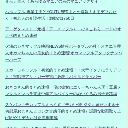
非モテ星人 ！あらゆるマニアの為のマニアックサイト
ハルッフル-専業主夫的YOUTUBERまとめ速報！キモデブおた
く！初老人の介護生活！激動の1750日
アニゲタレスト（元祖！アニメッフル） ひきこもりニートのオ
ナベ的まとめ速報
火浦のシネマッフル映画NEWS情報ポータブルの杜！オネエ管理
人オカマちゃんの鬼女的まとめ速報!オカマッフルアタックナンバ
ーハーフ
ユカ・ヨネッフル！初老的まとめ速報！！大帝イタチにラリアッ
ト！害獣神アリ・ガー被害に必殺！パイルドライバー
おネコさん的まとめ速報 僕の彼女はエリーちゃん人形！豆腐メ
ンタルメンヘラ電波中年アルバイターのぬいぐるみ男子末路編
スケバン！デカッフルまっくす（デカい強い2次元嫁だいすき子
供部屋おじさんヒロシ之古惑仔的まとめ速報）話題な動画取り上
げMAX！デカいは正義刑事編