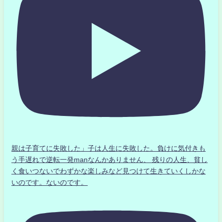
親は子育てに失敗した」子は人生に失敗した。負けに気付きも
う手遅れで逆転一発manなんかありません、 残りの人生、貧し
く食いつないでわずかな楽しみなど見つけて生きていくしかな
いのです。ないのです。