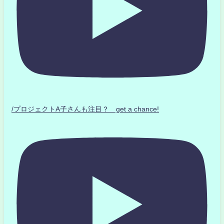
/プロジェクトA子さんも注目？ get a chance!