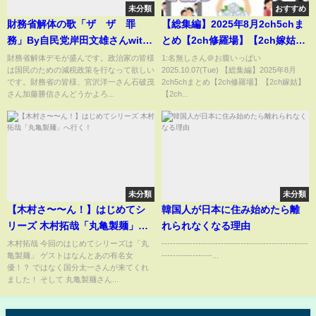
未分類
おすすめ
財務省解体の歌「ザ ザ 罪
【総集編】2025年8月2ch5chま
務」By自民党岸田文雄さんwith
とめ【2ch修羅場】【2ch嫁姑】
石破茂さん、加藤勝信さん、宮
【2ch衝撃】【2ch家族】2chま
財務省解体デモが盛んです。政治家の皆様
1:名無しさん＠お腹いっぱい
は国民のための減税政策を行なって欲しい
2025.10.07(Tue) 【総集編】2025年8月
沢洋一さん
とめ 5ch【作業用】【2chエネ
です。財務省の皆様、宮沢洋一さん石破茂
2ch5chまとめ【2ch修羅場】【2ch嫁姑】
夫】【2chその神経がわからん】
さん加藤勝信さんどうかよろ...
【2ch...
未分類
未分類
【木村さ〜〜ん！】はじめてシ
韓国人が日本に住み始めたら離
リーズ 木村拓哉「丸亀製麺」へ
れられなくなる理由
行く！
木村拓哉 今回のはじめてシリーズは「丸
----------------------------------------------------
亀製麺」 ゲストはなんとあの有名女
------------------...
優！？ ではなく国分太一さんが来てくれ
ました！ そして 丸亀製麺さん...