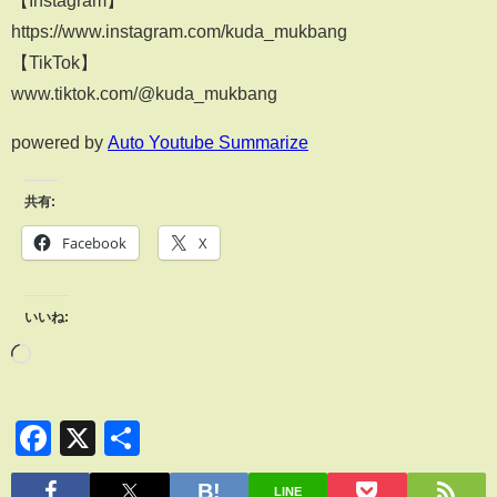
【Instagram】
https://www.instagram.com/kuda_mukbang
【TikTok】
www.tiktok.com/@kuda_mukbang
powered by
Auto Youtube Summarize
共有:
Facebook
X
いいね:
Facebook
X
共
有
LINE