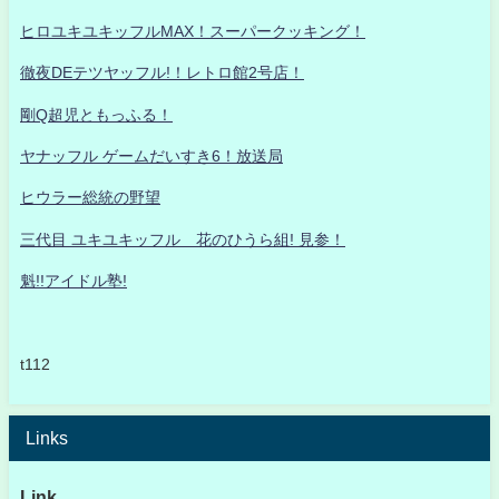
ヒロユキユキッフルMAX！スーパークッキング！
徹夜DEテツヤッフル!！レトロ館2号店！
剛Q超児ともっふる！
ヤナッフル ゲームだいすき6！放送局
ヒウラー総統の野望
三代目 ユキユキッフル 花のひうら組! 見参！
魁!!アイドル塾!
t112
Links
Link