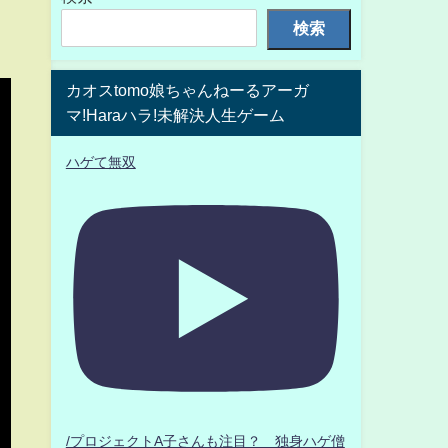
検索
カオスtomo娘ちゃんねーるアーガ
マ!Haraハラ!未解決人生ゲーム
ハゲて無双
/プロジェクトA子さんも注目？ 独身ハゲ僧