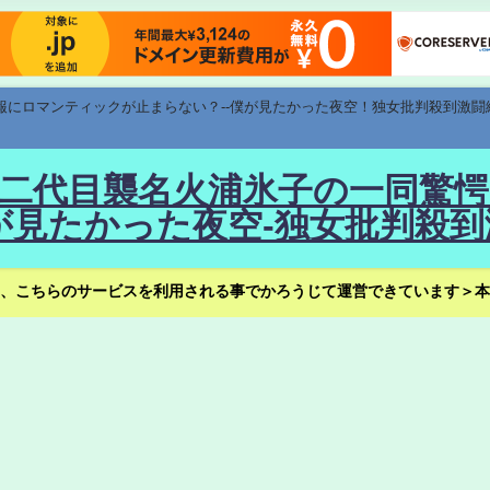
速報にロマンティックが止まらない？--僕が見たかった夜空！独女批判殺到激闘
！--二代目襲名火浦氷子の一同
見たかった夜空-独女批判殺到
、こちらのサービスを利用される事でかろうじて運営できています＞本