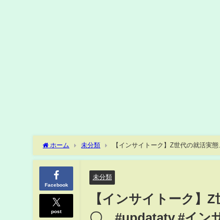
ホーム
未分類
【インサイトーク】Z世代の就活実態、そこにはT
世代 #tiktok #就活 #転職 #企業風土
未分類
Facebook
【インサイトーク】Z世
post
〇 #updatatv #インサ