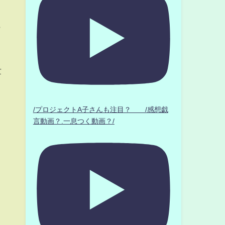
ら
」
世
/プロジェクトA子さんも注目？ /感想戯
言動画？.一息つく動画？/