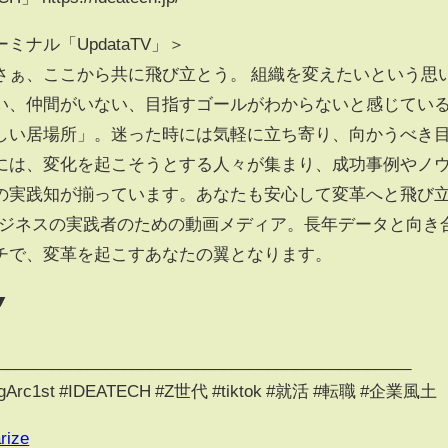
ナル「UpdataTV」＞
さぁ、ここから共に飛び立とう。 組織を変えたいという思
い、仲間がいない、目指すゴールがわからないと感じてい
しい居場所」。迷った時には気軽に立ち寄り、向かうべき
には、変化を起こそうとする人々が集まり、成功事例やノ
の実践知が揃っています。あなたも安心して変革へと飛び
は、ビジネスの実践者のための動画メディア。長年データと向き
チで、変革を起こすあなたの翼となります。
▼
______________________________________________
Arc1st #IDEATECH #Z世代 #tiktok #就活 #転職 #企業風土
rize