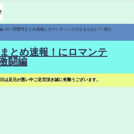
編--の一同驚愕まとめ速報にロマンティックが止まらない？-僕の
驚愕まとめ速報！にロマンテ
激闘編
日は足元が悪い中ご足労頂き誠に有難うございます。