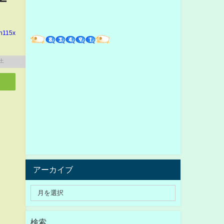
in115x
アーカイブ
検索