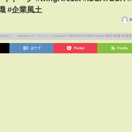
#転職 #企業風土
j
はてブ
Pocket
Feedly