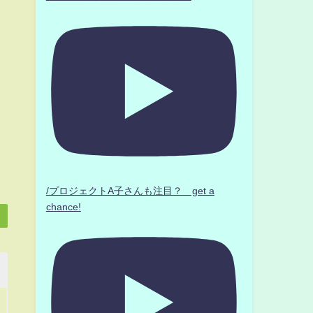
/プロジェクトA子さんも注目？ get a
chance!