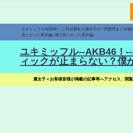
ユキミッフルAKB46！-二代目襲名火浦氷子の一同驚愕まとめ
見たかった夜空編--僕の見たかった星空編-
ユキミッフル--AKB46
ィックが止まらない？僕が
腐女子＜お客様皆様が掲載の記事等へアクセス、閲覧