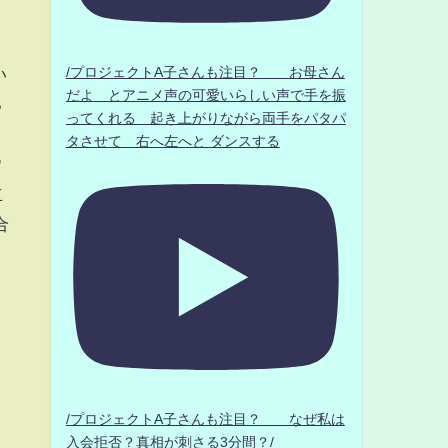
/プロジェクトA子さんも注目？ お母さん
い
だよ とアニメ声の可愛いらしい声で手を振
る
ってくれる 起き上がりながら両手をパタパ
目
タさせて 右へ左へと ダンスする
ウ
立
合
/プロジェクトA子さんも注目？ なぜ私は
入会拒否？真相が刺さる3分間？/