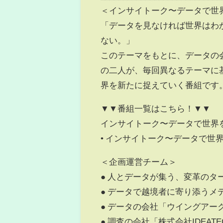
＜インサイトーク〜データで世界を覗い
「データを見なければ世界はわ
ない。」
このテーマをもとに、データの会
の二人が、毎回異なるテーマに
界を新たに捉えていく番組です
▼▼番組一覧はこちら！▼▼
インサイトーク〜データで世界
• インサイトーク〜データで世界を覗いて
＜企画運営チーム＞
● 人とデータが集う、変革のターミナル
● データで越境者に寄り添うメディア「デ
● データの会社「ウイングアーク1st株式
● 調査の会社「株式会社IDEATECH」 ht