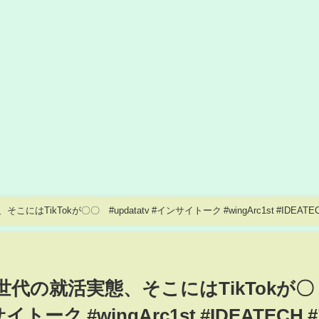
ikTokが〇〇 #updatatv #インサイトーク #wingArc1st #IDEATEC
代の就活実態、そこにはTikTokが〇
イトーク #wingArc1st #IDEATECH #