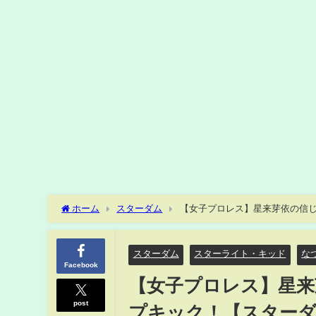
ホーム
スターダム
【女子プロレス】星来芽依の信
スターダム
スターライト・キッド
な
Facebook
【女子プロレス】星来
post
プキック！【スター