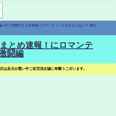
編--の一同驚愕まとめ速報にロマンティックが止まらない？-僕の
驚愕まとめ速報！にロマンテ
激闘編
日は足元が悪い中ご足労頂き誠に有難うございます。