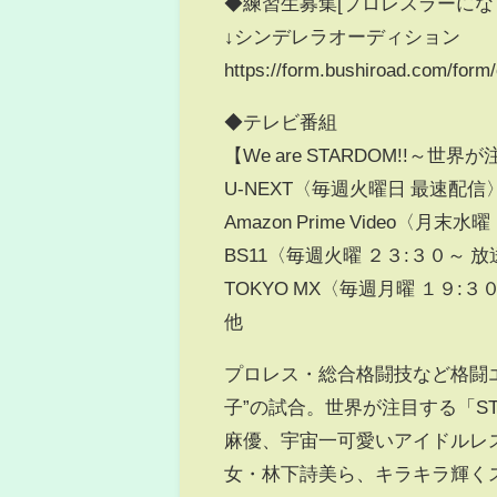
◆練習生募集[プロレスラーにな
↓シンデレラオーディション
https://form.bushiroad.com/form/
◆テレビ番組
【We are STARDOM!!～
U-NEXT〈毎週火曜日 最速配信
Amazon Prime Video〈月
BS11〈毎週火曜 ２３:３０～ 放
TOKYO MX〈毎週月曜 １９:３
他
プロレス・総合格闘技など格闘
子”の試合。世界が注目する「S
麻優、宇宙一可愛いアイドルレ
女・林下詩美ら、キラキラ輝く