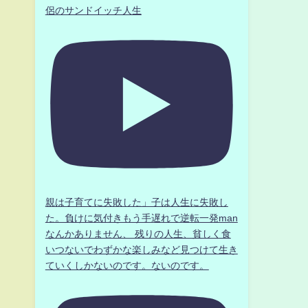
侶のサンドイッチ人生
親は子育てに失敗した」子は人生に失敗し
た。負けに気付きもう手遅れで逆転一発man
なんかありません、 残りの人生、貧しく食
いつないでわずかな楽しみなど見つけて生き
ていくしかないのです。ないのです。
.