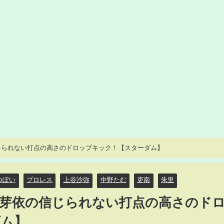
じられない打点の高さのドロップキック！【スターダム】
つぽい
プロレス
上谷沙弥
中野たむ
吏南
朱里
芽依の信じられない打点の高さのド
ダム】