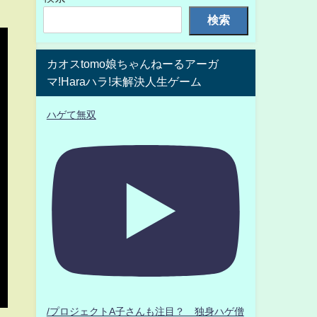
検索
カオスtomo娘ちゃんねーるアーガ
マ!Haraハラ!未解決人生ゲーム
ハゲて無双
/プロジェクトA子さんも注目？ 独身ハゲ僧