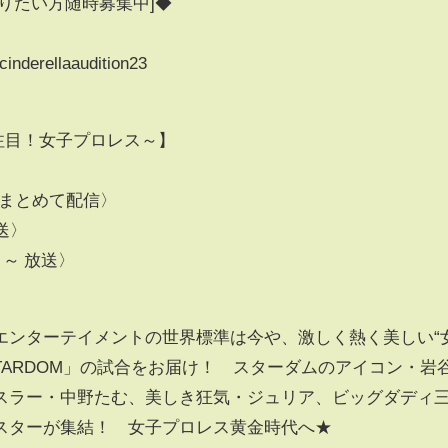
りたい方随時募集中]◆
cinderellaaudition23
世界が注目！女子プロレス～】
〉
末水曜 まとめて配信〉
送〉
０～ 放送〉
エンターテイメントの世界標準は今や、激しく熱く美しい“
TARDOM」の試合をお届け！ スターダムのアイコン・岩
スラー・中野たむ、美しき狂気・ジュリア、ビッグダディ
スターが集結！ 女子プロレス黄金時代へ★