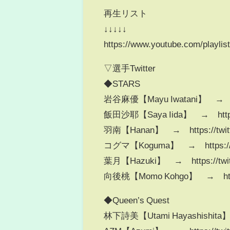
再生リスト
↓↓↓↓↓
https://www.youtube.com/play
▽選手Twitter
◆STARS
岩谷麻優【Mayu Iwatani】 → https
飯田沙耶【Saya Iida】 → https://
羽南【Hanan】 → https://twitte
コグマ【Koguma】 → https://twi
葉月【Hazuki】 → https://twitt
向後桃【Momo Kohgo】 → https:
◆Queen’s Quest
林下詩美【Utami Hayashishita】 →