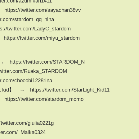
er.com/azumikan1411
s://twitter.com/sayachan38vv
.com/stardom_qq_hina
witter.com/LadyC_stardom
s://twitter.com/miyu_stardom
ttps://twitter.com/STARDOM_N
tter.com/Ruaka_STARDOM
com/chocobi1228rina
 → https://twitter.com/StarLight_Kid11
s://twitter.com/stardom_momo
tter.com/giulia0221g
r.com/_Maika0324