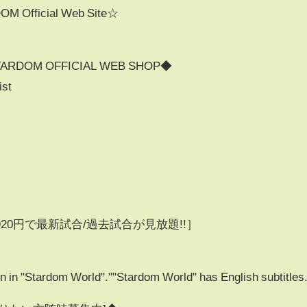
ficial Web Site☆
OM OFFICIAL WEB SHOP◆
ist
0円で最新試合/過去試合が見放題!!］
en in "Stardom World".""Stardom World" has English subtitles