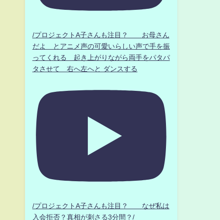
/プロジェクトA子さんも注目？ お母さん
だよ とアニメ声の可愛いらしい声で手を振
ってくれる 起き上がりながら両手をパタパ
タさせて 右へ左へと ダンスする
/プロジェクトA子さんも注目？ なぜ私は
入会拒否？真相が刺さる3分間？/