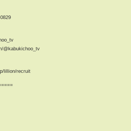
m0829
hoo_tv
m/@kabukichoo_tv
illion/recruit
=====