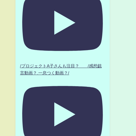
/プロジェクトA子さんも注目？ /感想戯
言動画？.一息つく動画？/