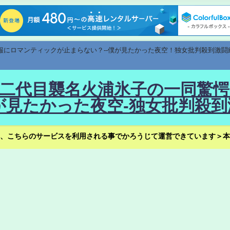
速報にロマンティックが止まらない？--僕が見たかった夜空！独女批判殺到激闘
！--二代目襲名火浦氷子の一同
見たかった夜空-独女批判殺到
、こちらのサービスを利用される事でかろうじて運営できています＞本