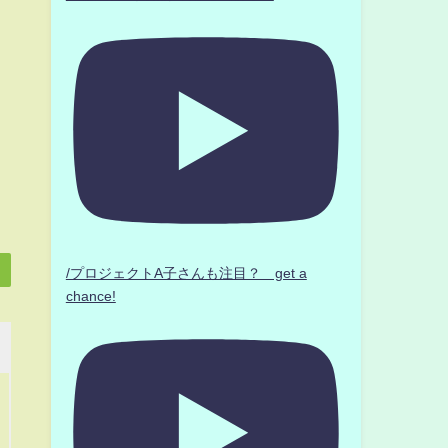
/プロジェクトA子さんも注目？ get a
chance!