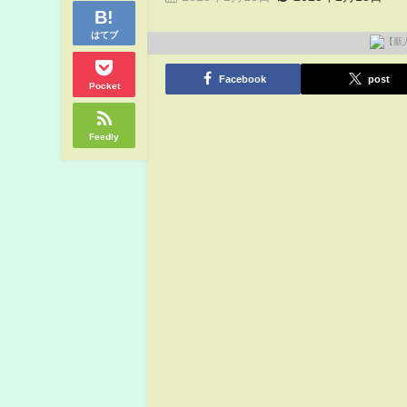
はてブ
Facebook
post
Pocket
Feedly