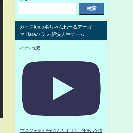
検索
カオスtomo娘ちゃんねーるアーガ
マ!Haraハラ!未解決人生ゲーム
ハゲて無双
/プロジェクトA子さんも注目？ 独身ハゲ僧