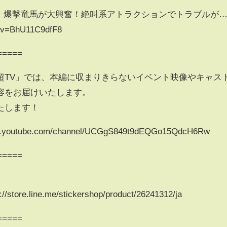
・爆撃竜馬が大興奮！絶叫系アトラクションでトラブルが…
h?v=BhU11C9dfF8
=====
超TV」では、本編に収まりきらないイベント映像やキャス
容をお届けいたします。
たします！
utube.com/channel/UCGgS849t9dEQGo15QdcH6Rw
=====
.line.me/stickershop/product/26241312/ja
=====