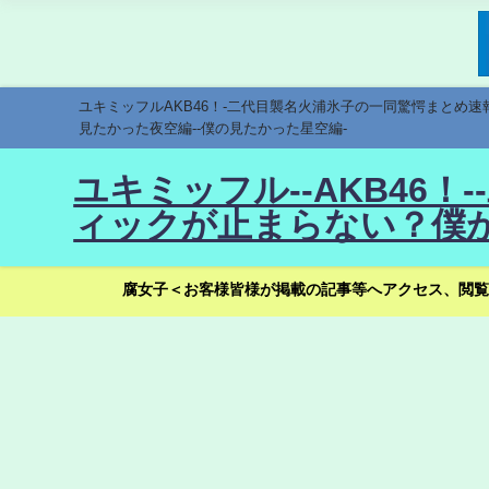
ユキミッフルAKB46！-二代目襲名火浦氷子の一同驚愕まとめ
見たかった夜空編--僕の見たかった星空編-
ユキミッフル--AKB46
ィックが止まらない？僕が
腐女子＜お客様皆様が掲載の記事等へアクセス、閲覧