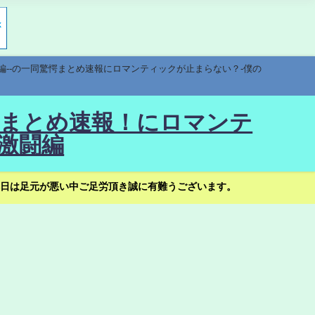
編--の一同驚愕まとめ速報にロマンティックが止まらない？-僕の
驚愕まとめ速報！にロマンテ
激闘編
日は足元が悪い中ご足労頂き誠に有難うございます。