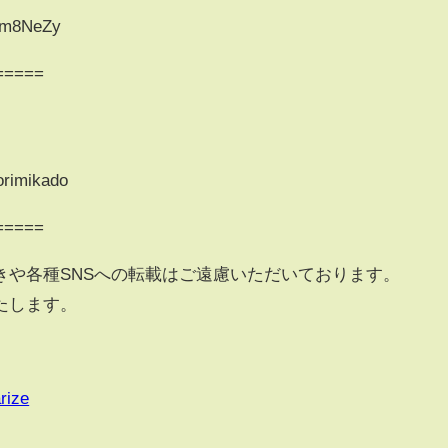
Kfm8NeZy
=====
rimikado
=====
きや各種SNSへの転載はご遠慮いただいております。
たします。
rize