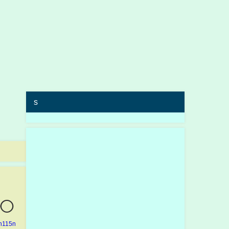
s
◯
in115n